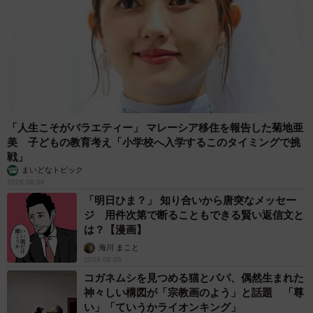
やめられない理由は「周りの目」
まいどなデータ
2026.08.06
自転車通行可の歩道 電動キックボードで走行
中、小学生とあわや衝突！ 「歩道走行は道交
法違反でしょ」と指摘されました【弁護士が解
説】
長澤 芳子
2026.08.06
タイの電車の中で見た優先席のマーク 子ども、妊娠、けが