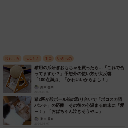
て…あなた毎朝私が起こしてますけど？笑
松波 穂乃圭
2026.08.07
京都駅をぶらぶら→ホームの隅に何やら「ドロ
ン」のポーズをする忍者 この暑い中いったい
なぜ？ 近づいてみたら… 「見つかるなんて
未熟」
中将 タカノリ
2026.08.06
飼い主が食べているヨーグルトをもらえなかっ
た犬さん、爆裂に拗ねた顔がかわいすぎ「鼻息
フスフス」「反則レベル」
椎名 碧
2026.08.06
アクセスランキング
「化けましたね～」10歳で綾瀬はるかの娘役→
雰囲気ガラリの18歳に成長 「メイクで雰囲気
が」「宝塚に入れそう」
まいどなメディア