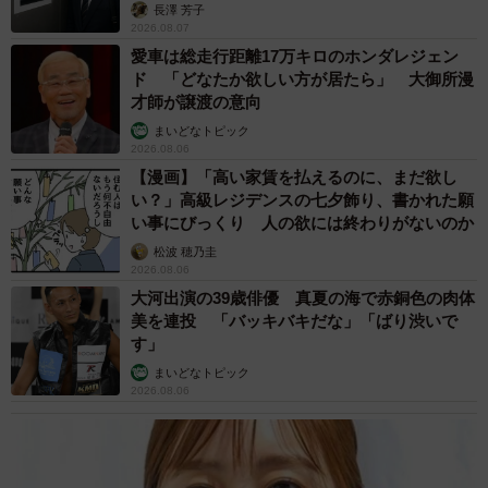
った大切なこと【漫画】
海川 まこと
2026.08.06
「かわいいストーカーに追われています」甘え
ん坊な元保護猫 最後は飼い主にダイブする姿
に「間違いなく犬」「完全に親子」と反響
梨木 香奈
2026.08.06
がんと片目の失明、3時間おきの壮絶な介護を
乗り越えた猫 「叶わないかもしれない」と覚
悟した19歳の誕生日を迎えて感動
古川 諭香
2026.08.06
「カニにアジをあげると青くなる」ほんと
に！？ 「自然の染色技術が凄い」と話題に
その理由とは…？
竹中 友一（RinToris）
2026.08.06
誰も求めていない職場の「謎マナー」、「過剰
な挨拶」や「お土産配り」を抑えた1位は？