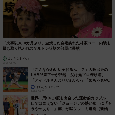
い事にびっくり 人の欲には終わりがないのか
松波 穂乃圭
2026.08.06
大河出演の39歳俳優 真夏の海で赤銅色の肉体
美を連投 「バッキバキだな」「ばり渋いで
す」
まいどなトピック
2026.08.06
「人生こそがバラエティー」 マレーシア移住を報告した菊地亜
美 子どもの教育考え「小学校へ入学するこのタイミングで挑