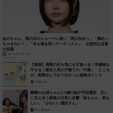
まいどなトピック
2026.08.07
退職金を運用に回せる人は何が違う？ 「退職
金額の多さ」より重要な“ある経験”とは
まいどなニュース情報部
2026.08.07
「火事以来10カ月ぶり」全焼した自宅訪れた林家ぺー 内装も
壁も取り払われスケルトン状態の部屋に呆然