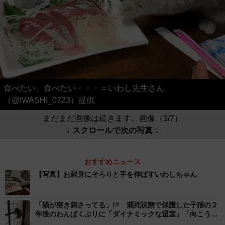
食べたい、食べたい・・・＝いわし先生さん
（@IWASHI_0723）提供
まだまだ画像は続きます。画像（3/7）
↓ スクロールで次の写真 ↓
おすすめニュース
【写真】お刺身にそろりと手を伸ばすいわしちゃん
「猫が突き刺さってる」!? 瀕死状態で保護した子猫の２
年後のわんぱくぶりに「ダイナミックな退室」「向こう側
の顔が見たい」