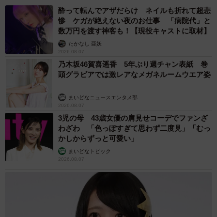
山岡 もと子
2026.08.07
2歳半の長男と生後2カ月の次男の母 母子手帳
2冊をイラストでいっぱいに 見る人を楽しま
せる家族ストーリーに「かわいすぎる！」
山岡 もと子
2026.08.07
「ちょっとババロアみたい」パートナーの誕生
日に手作りトートバッグ 完成まで1年 淡い
藍染めに漂うクラゲ よく見ると…「センスす
ごい」
山岡 もと子
2026.08.07
【お盆の帰省】既婚女性の半数以上が「日常よ
り疲れる」 気遣いや準備で深まる夫婦の温度
感ギャップ鮮明に
まいどなニュース情報部
2026.08.07
父は「エミー賞」主演男優賞の真田広之 31歳
イケメン俳優が長髪ヒゲのワイルド近影「ガチ
ヒロさんそっくり」「新たな一面もステキ」