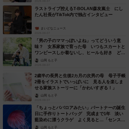
まいどなトピック
2026.08.07
「こんなかわいい子おるん！？」大阪出身の
UHB26歳アナが話題…父は元プロ野球選手
「アイドルさんよりかわいい」「めちゃ爽や
か」
まいどなメディア
2026.08.07
世界一周中に3度も出会った運命的カップル
口では言えない「ジョージアの熱い夜」に「も
うやめぇや！」藤井が猛ツッコミ連発【新婚さ
ん】
まいどなニュース
2026.08.07
「国産マッチでもバズりたい」願いかなった！
老舗メーカーの投稿が4100万再生 他業種も
続々相乗りでミーム化へ発展
まいどなニュース調査部
2026.08.07
「即座に案内することが不可能です」レストラ
ンの入り口に大きな注意書き オートリザーブ
からの予約を拒否するお断りに賛同者続々