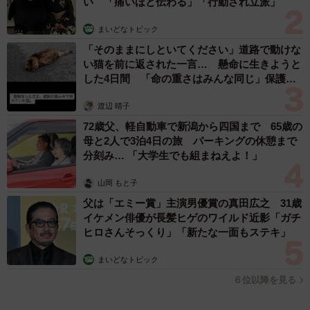
2026.08.07
3児の母 43歳女優の肩見せコーデでファンざ
わざわ 「色っぽすぎて思わず二度見」「むっ
かしからずっと可愛い」
まいどなトピック
2026.08.07
あのちゃん、雨の日のショーパン姿に「雨が似合う」「脚めっ
ちゃきれい！」「水も滴る良いアーティスト」 幻想的な近影
が話題