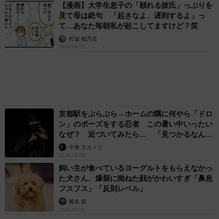
「不謹慎でないかと」実力派歌手、熊本へ支援
物資…運搬トラックの車体デザインにためら
い 「痛いほど伝わる」「行動され立派」
まいどなトピック
「そのままにしといてください」道路で動けな
い猫を前に返された一言… 懸命に生きようと
した4日間 「命の重さはみんな同じ」保護団
体代表の訴え
渡辺 晴子
72歳父、軽自動車で新潟から四国まで 65歳の
母と2人で3泊4日の旅 パーキングの休憩まで
分刻み… 「大学生でも組まねえよ！」
山岡 もと子
父は「エミー賞」主演男優賞の真田広之 31歳
イケメン俳優が長髪ヒゲのワイルド近影「ガチ
ヒロさんそっくり」「新たな一面もステキ」
まいどなトピック