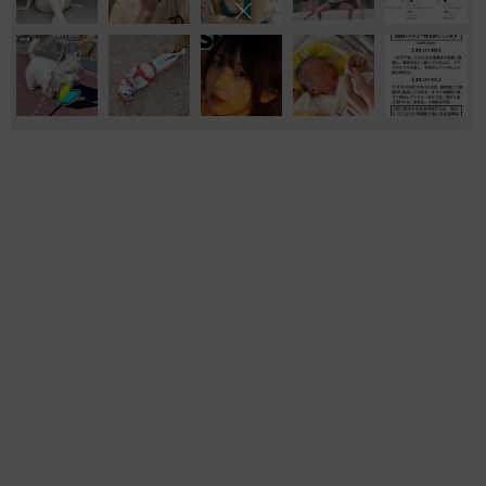
おもしろ
もふもふ
ネコ
いきもの
猫用の爪研ぎおもちゃを買ったら…「これで合
ってますか？」予想外の使い方が大反響
「100点満点」「かわいいからよし！」
梨木 香奈
2026.08.07
猫2匹が段ボール箱の取り合いで「ポコスカ猫
パンチ」の応酬 その後の心温まる結末に「愛
～！」「おばちゃん泣きそうや…」
梨木 香奈
2026.08.07
【漫画】大学生息子の「頼れる彼氏」っぷりを
見て母は絶句 「起きなよ、遅刻するよ」っ