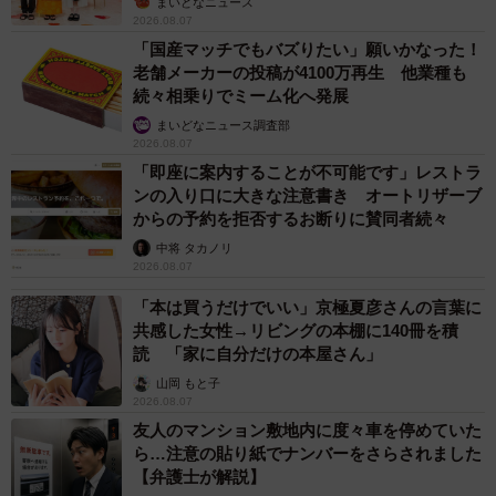
戦」
まいどなトピック
2026.08.06
「明日ひま？」 知り合いから唐突なメッセー
ジ 用件次第で断ることもできる賢い返信文と
は？【漫画】
海川 まこと
2026.08.06
コガネムシを見つめる猫とパパ、偶然生まれた
神々しい構図が「宗教画のよう」と話題 「尊
い」「ていうかライオンキング」
梨木 香奈
2026.08.06
髪をバッサリと切った飼い主が帰宅すると→愛
犬たちの反応に「ワンコ様でも戸惑うのね
（笑）」「困り顔がかわいい」
ANNA
2026.08.06
「誰かみたいにならなきゃ」 他人を正解にし
て生きてきた母親 自己主張が苦手な娘に教わ