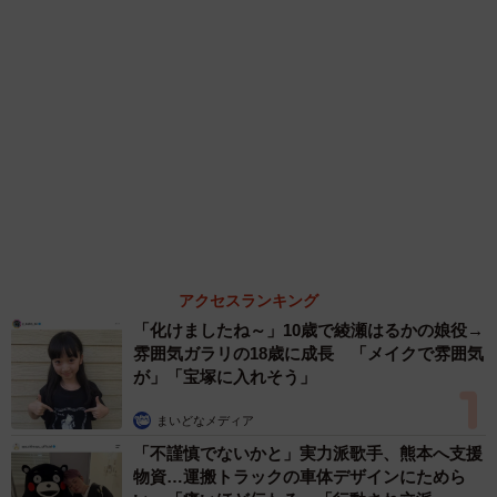
６位以降を見る
まいどなファミリー
（新着記事順）
森岡 浩
ハイヒール・リンゴ
大江 篤
姓氏研究家
漫才師
園田学園女子大学学長
もっと見る
酔って転んでアザだらけ ネイルも折れて超悲
惨 ケガが絶えない夜のお仕事 「病院代」と
数万円を渡す神客も！【現役キャストに取材】
たかなし 亜妖
2026.08.07
乃木坂46賀喜遥香 5年ぶり週チャン表紙 巻
頭グラビアでは激レアなメガネルームウエア姿
まいどなニュースエンタメ部