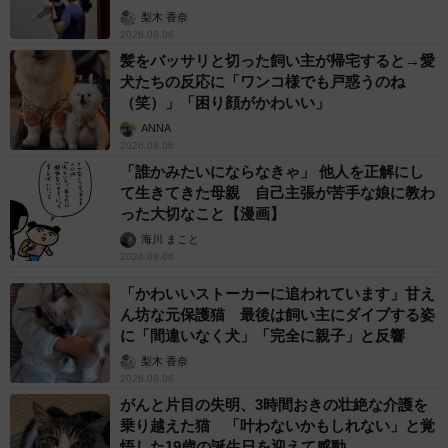
人、お年寄り… 一つだけ謎のものが！？「だから黄色なんで
すね」
中将 タカノリ
2026.08.06
【物価高が直撃】お盆帰省「予定なし」が約半
数 新幹線・高速バスの「使い分け」が鮮明に
まいどなニュース情報部
2026.08.06
83歳父が骨折で入院 ３カ月の病院生活があま
りに退屈で「画用紙と色鉛筆持ってこい！」→
スケッチブックを見た家族が仰天「これ、売れ
ますよ…」
中将 タカノリ
2026.08.06
1歳息子が腕を亜脱臼 「奥さん、専業主婦な
のに」と夫の後輩から一言 母は泣きながら対
応し必死だった 何年もたった今もたまに思い
出し…
山岡 もと子
2026.08.06
子どもの学校外の学習時間が11年で2割減少