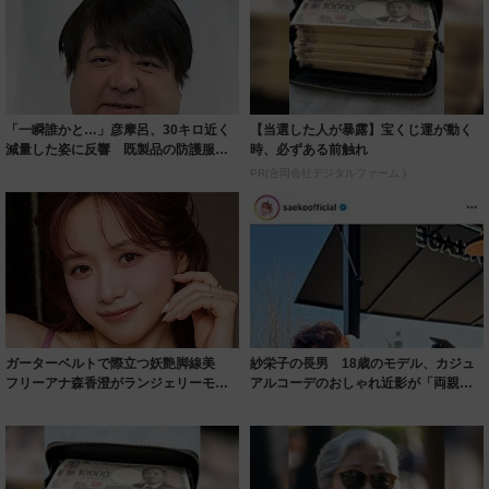
「一瞬誰かと…」彦摩呂、30キロ近く
【当選した人が暴露】宝くじ運が動く
減量した姿に反響 既製品の防護服が
時、必ずある前触れ
着られると...
PR(合同会社デジタルファーム )
ガーターベルトで際立つ妖艶脚線美
紗栄子の長男 18歳のモデル、カジュ
フリーアナ森香澄がランジェリーモデ
アルコーデのおしゃれ近影が「両親の
ルに ｢PE...
いいとこ取...