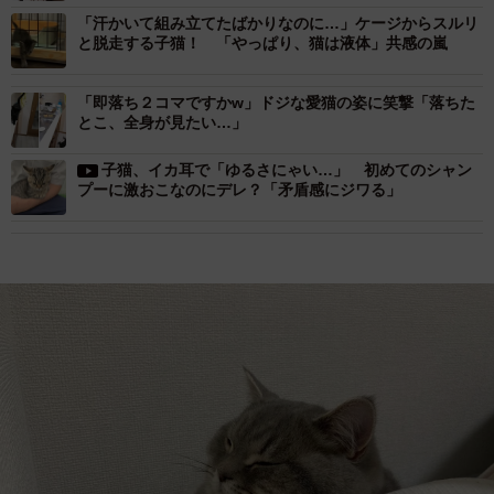
「汗かいて組み立てたばかりなのに…」ケージからスルリ
と脱走する子猫！ 「やっぱり、猫は液体」共感の嵐
「即落ち２コマですかw」ドジな愛猫の姿に笑撃「落ちた
とこ、全身が見たい…」
子猫、イカ耳で「ゆるさにゃい…」 初めてのシャン
プーに激おこなのにデレ？「矛盾感にジワる」