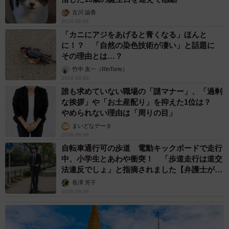
「家庭学習0分層」が約半数に達する深刻な実
態と広がる学習格差
まいどなニュース情報部
2026.08.06
「事故物件」という言葉のイメージにとらわれ
ていませんか？ 不動産業者が語る「物件の可
能性」を閉ざさないために必要なこと
平藤 清刀
2026.08.06
東京・千代田区の中央線高架に心ない落書き
歴史ある昌平橋架道橋の被害に怒りの声 「何
も分かってないし、センスも古い」「罰則強化
して」
中将 タカノリ
2026.08.06
もしかすると「下山ダッシュ」 リニア中央新
幹線の長野県駅 在来線との乗り継ぎなし→な
ら走れば間に合うんじゃない？ 惜しい位置関
係が反響
中将 タカノリ
2026.08.06
「なんじゃこりゃ！」「ロボ？」大阪・梅田に