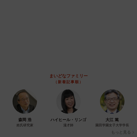
まいどなメディア
2026.08.07
【漫画】周囲の目を気にせず遊べる！洗濯物も
干せる！最近人気の戸建ての「中庭」 ところ
が…実際住んでみて分かった後悔ポイント
中瀬 えみ
2026.08.07
難聴のお姉ちゃんに5歳の妹が手話通訳 互い
に支え合う家族の日常に反響「妹ちゃん、頼も
しい」「かわいい通訳さん」
五ヶ瀬 あお
2026.08.07
ラストライブ控えるT-BOLAN森友嵐士 にし
たん社長がTikTok内で独占インタビュー
まいどなニュース
2026.08.07
「男の子のママっぽいよね」ってどういう意
味？ 女系家族で育った母 いつもスカートと
ワンピースしか着ないし、ヒールも好き どの
へんが…