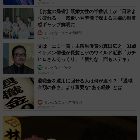
中将 タカノリ
2026.08.07
「本は買うだけでいい」京極夏彦さんの言葉に
共感した女性→リビングの本棚に140冊を積
読 「家に自分だけの本屋さん」
山岡 もと子
2026.08.07
友人のマンション敷地内に度々車を停めていた
ら…注意の貼り紙でナンバーをさらされました
【弁護士が解説】
長澤 芳子
2026.08.07
愛車は総走行距離17万キロのホンダレジェン
ド 「どなたか欲しい方が居たら」 大御所漫
才師が譲渡の意向
まいどなトピック
2026.08.06
【漫画】「高い家賃を払えるのに、まだ欲し
い？」高級レジデンスの七夕飾り、書かれた願