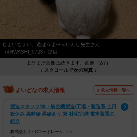
ちょいちょい、遊ぼうよ〜＝いわし先生さん
（@IWASHI_0723）提供
まだまだ画像は続きます。画像（2/7）
↓ スクロールで次の写真 ↓
まいどなの求人情報
求人情報一覧へ
製造スタッフ/車・航空機製造/工場・製造系 土日
祝休み 高時給 昇給あり 寮·社宅完備 電車装置の
組立
株式会社D・Cコーポレーション