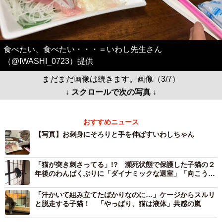
食べたい、食べたい・・・＝いわし先生さん
（@IWASHI_0723）提供
まだまだ画像は続きます。画像（3/7）
↓ スクロールで次の写真 ↓
おすすめニュース
【写真】お刺身にそろりと手を伸ばすいわしちゃん
「猫が突き刺さってる」!? 瀕死状態で保護した子猫の２
年後のわんぱくぶりに「ダイナミックな退室」「向こう側
の顔が見たい」
「汗かいて組み立てたばかりなのに…」ケージからスルリ
と脱走する子猫！ 「やっぱり、猫は液体」共感の嵐