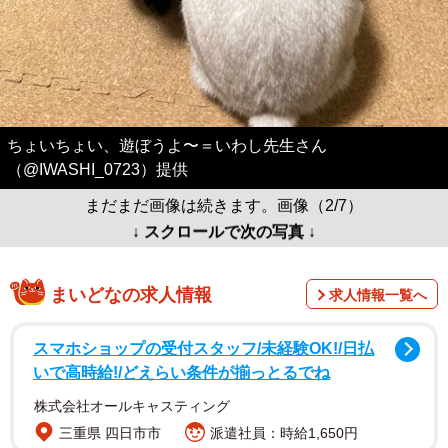
ちょいちょい、遊ぼうよ〜＝いわし先生さん
（@IWASHI_0723）提供
まだまだ画像は続きます。画像（2/7）
↓ スクロールで次の写真 ↓
まいどなの求人情報
求人情報一覧へ
スマホショップの受付スタッフ/未経験OK!/日払
いで高時給!/どえらい条件が揃っとるでね
株式会社オールキャスティング
三重県 四日市市
派遣社員：時給1,650円