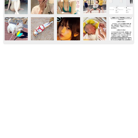
おもしろ
もふもふ
ネコ
いきもの
「これが不動柴か…」初めて外を散歩した豆柴
→2分後、足元でうるうる 「かわいすぎる」
「ぬいぐるみみたい」
梨木 香奈
2026.08.09
「体だけ別生物みたい」初めて川遊びをした
犬、濡れた直後の激変ぶりが話題 「新種
だ！」「河童だ」「毛刈りされたあとの羊」
梨木 香奈
2026.08.09
京都の百貨店が開催のお化け屋敷のお化けにモ
デルがいる 比叡山延暦寺の僧侶が語る伝説と
は
浅井 佳穂
2026.08.08