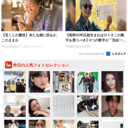
【宝くじの裏技】当たる側に回るか、
【昭和43年以前生まれはロト６この数
このままか
字を買うべき】6つの数字が「完全一
致」する方...
PR(合同会社デジタルファーム )
PR(株式会社MURA)
Recommended by
昨日の人気フォトセレクション