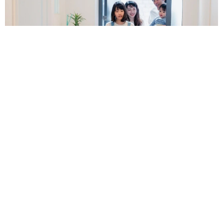
当者の注意にまさかの逆ギレ！【弁護士が解
説】
長澤 芳子
2026.08.08
「我慢できず」村上佳菜子、イケメン夫と全力ハグ「可愛いふ
たり」「素敵なご夫婦」
まいどなメディア
2026.08.08
何かと人に舐められた黒髪時代 30代後半で金