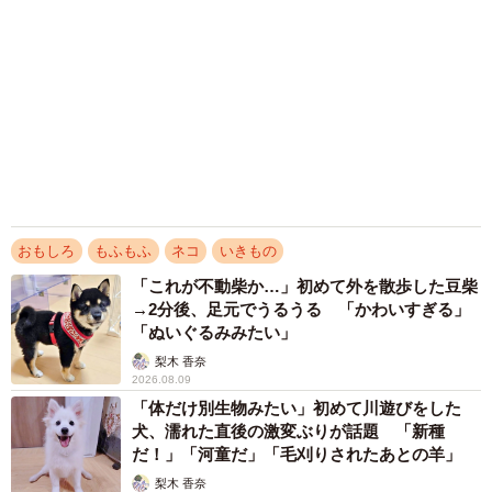
12歳の愛犬に変化 1歳息子の膝で甘える初め
て見せる姿に反響 これまで「見守る立場」だ
ったのに…「頭ポンポンが愛に満ちている」
「尊…」
梨木 香奈
2026.08.08
「テレビより私を見て？」パパの目の前に陣取
る犬に1.4万いいね あまりにも健気な熱烈ア
ピールのちょっと切ない結末
梨木 香奈
2026.08.08
アクセスランキング
「この人しかいない」26歳差の“年の差婚”をし
た夫婦 出会いは？反対する声はなかった？
今の思いを聞いた
古川 諭香
「お前さえいなければ金賞取れてた！」高校時
代の演奏会がトラウマ……責められた学生は楽
器修理職人に 10年後再会した因縁の相手から
思わぬ申し出【漫画】