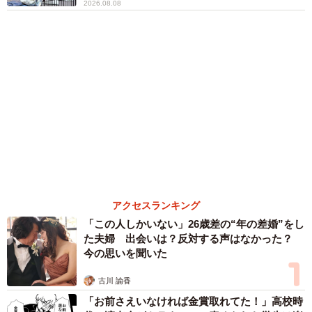
森岡 浩
ハイヒール・リンゴ
大江 篤
姓氏研究家
漫才師
園田学園女子大学学長
もっと見る
正直しんどい夏のレジャーランキング、3位
「帰省」、2位「バーベキュー」を抑えた1位
は？
まいどなデータ
2026.08.09
「好奇心ハンパない」NHK気象キャスター、真
っ赤なワンピでミュージカル「愛の不時着」を
観劇 三山凌輝さんらポスターと記念撮影
まいどなトピック
2026.08.09
「右ひじ左ひじ交互に見て♪」お笑いコンビ元
メンバー髪型激変 命を救う資格を取得「ええ