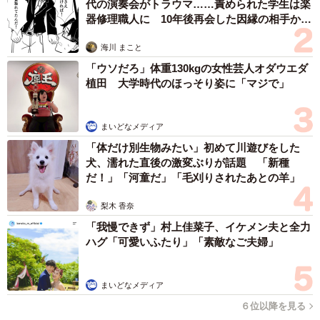
え！！すごすぎます！」→本名も明らかに
まいどなメディア
2026.08.09
帰省は控えても感謝は届けたい…「お盆玉」って知ってる？
「あげる派」の4割が金額アップ、相場はいくら？
まいどなニュース情報部
2026.08.09
異性に話しかけたらセクハラ？ 黙っていたら
フキハラ？ 「最近、生きるの難しい」令和の