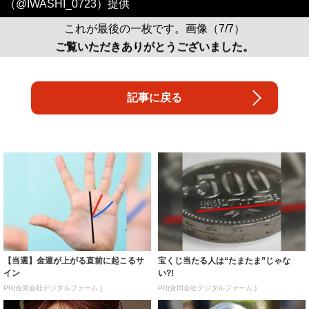
記事に戻る
【当選】金運が上がる直前に起こるサ
宝くじ当たる人は“たまたま”じゃな
イン
い?!
PR(合同会社デジタルファーム )
PR(合同会社デジタルファーム )