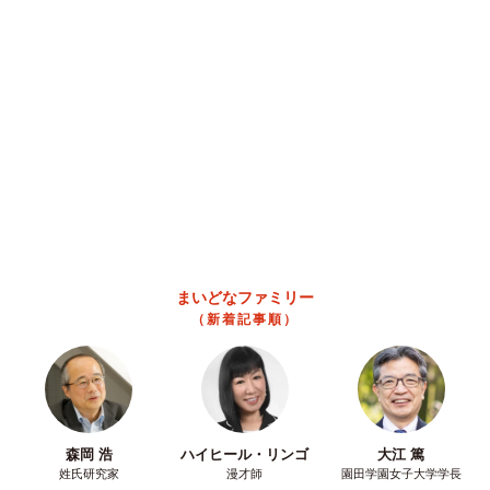
職場で悩む上司【漫画】
海川 まこと
2026.08.09
補助があっても約9割が「夏の電気・ガス代は
重い」と回答…猛暑でも「冷房を控える」人が
7割超に
まいどなデータ
2026.08.08
「だんだん時代劇俳優みたく…」国民的バンド
の55歳ボーカリスト 競馬界の57歳レジェンド
らとの「夏祭り満喫ショット」に驚きの声続々
まいどなトピック
2026.08.08
ネット通販で「運営者情報」を見る人は約8
割 信頼できるサイト・怪しいサイトの判断基
準とは？
まいどなニュース情報部
2026.08.08
「息子を一人にしてきたんです、帰らない