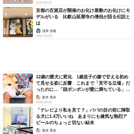
海川 まこと
「ウソだろ」体重130kgの女性芸人オダウエダ
植田 大学時代のほっそり姿に「マジで」
まいどなメディア
「体だけ別生物みたい」初めて川遊びをした
犬、濡れた直後の激変ぶりが話題 「新種
だ！」「河童だ」「毛刈りされたあとの羊」
梨木 香奈
「我慢できず」村上佳菜子、イケメン夫と全力
ハグ「可愛いふたり」「素敵なご夫婦」
まいどなメディア
６位以降を見る
まいどなファミリー
（新着記事順）