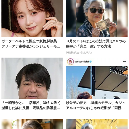
ガーターベルトで際立つ妖艶脚線美
８月のロト6はこの方法で買え!!６つの
フリーアナ森香澄がランジェリーモデ
数字が『完全一致』する方法
ルに ｢PE...
PR(株式会社MURA)
「一瞬誰かと…」彦摩呂、30キロ近く
紗栄子の長男 18歳のモデル、カジュ
減量した姿に反響 既製品の防護服が
アルコーデのおしゃれ近影が「両親の
着られると...
いいとこ取...