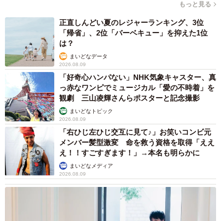
と」 施設に入った90歳母、障害のある60歳次
男との暮らしは行き詰まり…【司法書士の現場
から】
山下 静香
2026.08.08
熊本地震でペット同伴の避難を諦める人に胸を
痛め… 被災ペットの受け入れ先をアプリに表
示する「動物避難所マップ」が始動
平藤 清刀
2026.08.08
原則ゆるっと週3勤務 カード支払い日直前は
鬼出勤 借金に追われる風俗嬢 それでも足り
ない場合は朝までガールズバー副業【現役キャ
ストに取材】
たかなし 亜妖
2026.08.08
19歳でハライチ岩井勇気と年の差婚から3年、
22歳元おはガール髪バッサリ「ショート似合い
すぎ」
まいどなメディア
2026.08.08
オフィスに置かれたウォーターサーバー 空の
2Lボトル持参し毎日給水する男性社員→総務担