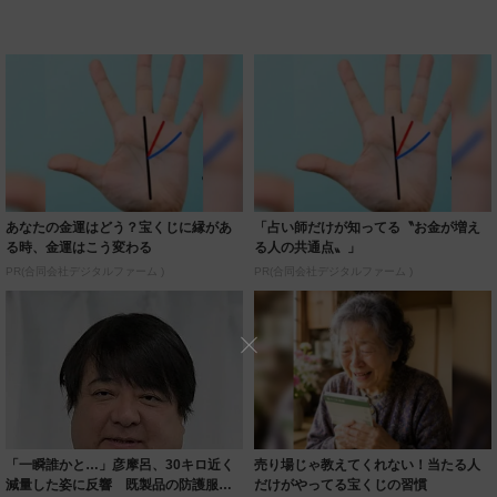
あなたの金運はどう？宝くじに縁があ
「占い師だけが知ってる〝お金が増え
る時、金運はこう変わる
る人の共通点〟」
PR(合同会社デジタルファーム )
PR(合同会社デジタルファーム )
「一瞬誰かと…」彦摩呂、30キロ近く
売り場じゃ教えてくれない！当たる人
減量した姿に反響 既製品の防護服が
だけがやってる宝くじの習慣