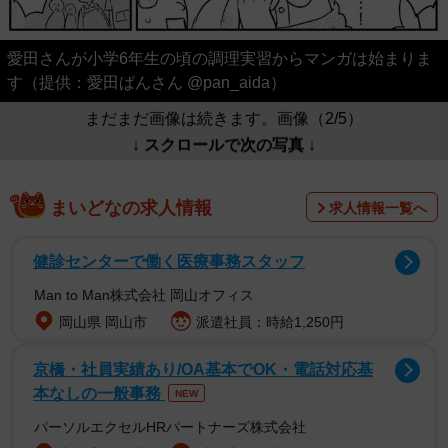
愛田さんが小学6年生の頃の調理実習からマンガは始まりま
す（提供：愛田ぱんさん @pan_aida）
まだまだ画像は続きます。画像（2/5）
↓ スクロールで次の写真 ↓
まいどなの求人情報
求人情報一覧へ
健診センターで働く医療事務スタッフ
Man to Man株式会社 岡山オフィス
岡山県 岡山市
派遣社員：時給1,250円
京橋・社員実績あり/OA基本でOK・電話対応基
本なしの一般事務
NEW
パーソルエクセルHRパートナーズ株式会社