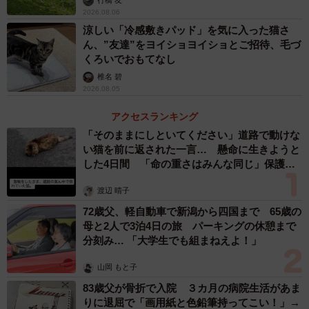
行橋 友
2026.08.06
涼しい「冷感敷きパッド」を気に入った猫さ
ん、”友達”をヨイショヨイショとご招待、毛づ
くろいでおもてなし
椎名 碧
2026.08.05
アクセスランキング
「そのままにしといてください」道路で動けな
い猫を前に返された一言… 懸命に生きようと
した4日間 「命の重さはみんな同じ」保護団
体代表の訴え
渡辺 晴子
72歳父、軽自動車で新潟から四国まで 65歳の
母と2人で3泊4日の旅 パーキングの休憩まで
分刻み… 「大学生でも組まねえよ！」
山岡 もと子
83歳父が骨折で入院 ３カ月の病院生活があま
りに退屈で「画用紙と色鉛筆持ってこい！」→