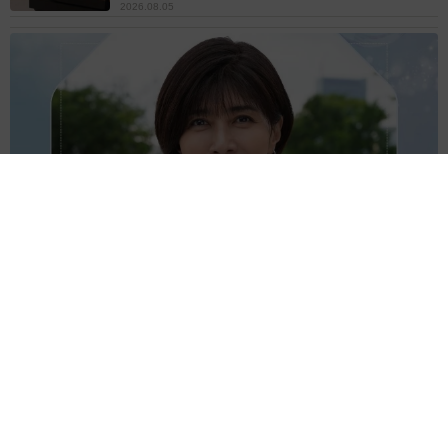
2026.08.05
透明感が半端ない！ 「50歳には見えない」「永遠に綺麗」な
内田有紀 ショートヘア＆半袖白シャツの最強夏コーデ
まいどなメディア
2026.08.05
自転車の「ながらスマホ」罰則、6割超が「内
容は知らない」 利用者の意識と実際の法的知
識にギャップ大きく