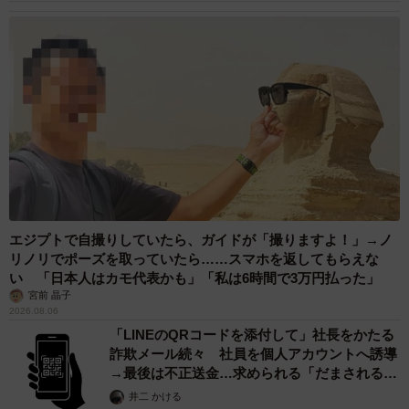
エジプトで自撮りしていたら、ガイドが「撮りますよ！」→ノ
リノリでポーズを取っていたら……スマホを返してもらえな
い 「日本人はカモ代表かも」「私は6時間で3万円払った」
宮前 晶子
2026.08.06
「LINEのQRコードを添付して」社長をかたる
詐欺メール続々 社員を個人アカウントへ誘導
→最後は不正送金…求められる「だまされる前
提」の対策
井二 かける