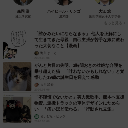
森岡 浩
ハイヒール・リンゴ
大江 篤
姓氏研究家
漫才師
園田学園女子大学学長
もっと見る
「誰かみたいにならなきゃ」 他人を正解にし
て生きてきた母親 自己主張が苦手な娘に教わ
った大切なこと【漫画】
海川 まこと
2026.08.06
がんと片目の失明、3時間おきの壮絶な介護を
乗り越えた猫 「叶わないかもしれない」と覚
悟した19歳の誕生日を迎えて感動
古川 諭香
2026.08.06
「不謹慎でないかと」実力派歌手、熊本へ支援
物資…運搬トラックの車体デザインにためら
い 「痛いほど伝わる」「行動され立派」
まいどなトピック
2026.08.06