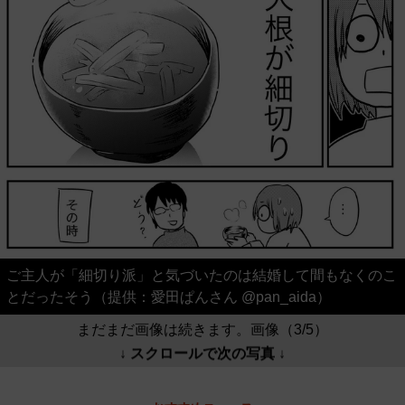
ご主人が「細切り派」と気づいたのは結婚して間もなくのこ
とだったそう（提供：愛田ぱんさん @pan_aida）
まだまだ画像は続きます。画像（3/5）
↓ スクロールで次の写真 ↓