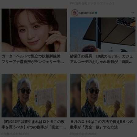
着られると...
PR(合同会社デジタルファーム )
ガーターベルトで際立つ妖艶脚線美
紗栄子の長男 18歳のモデル、カジュ
フリーアナ森香澄がランジェリーモデ
アルコーデのおしゃれ近影が「両親の
ルに ｢PE...
いいとこ取...
【昭和43年以前生まれはロト６この数
８月のロト6はこの方法で買え!!６つの
字を買うべき】6つの数字が「完全一
数字が『完全一致』する方法
致」する方...
PR(株式会社MURA)
PR(株式会社MURA)