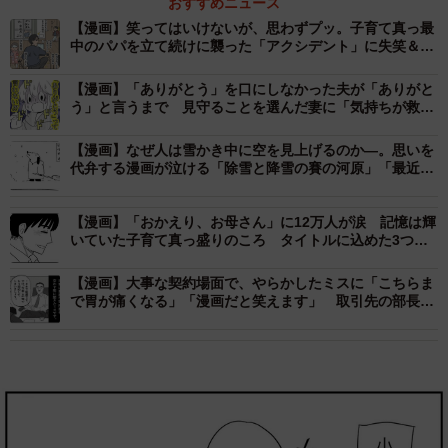
おすすめニュース
【漫画】笑ってはいけないが、思わずプッ。子育て真っ最
中のパパを立て続けに襲った「アクシデント」に失笑＆同
情
【漫画】「ありがとう」を口にしなかった夫が「ありがと
う」と言うまで 見守ることを選んだ妻に「気持ちが救わ
れた」
【漫画】なぜ人は雪かき中に空を見上げるのか―。思いを
代弁する漫画が泣ける「除雪と降雪の賽の河原」「最近毎
日これ」
【漫画】「おかえり、お母さん」に12万人が涙 記憶は輝
いていた子育て真っ盛りのころ タイトルに込めた3つの
意味
【漫画】大事な契約場面で、やらかしたミスに「こちらま
で胃が痛くなる」「漫画だと笑えます」 取引先の部長に
差し出したのは…！？