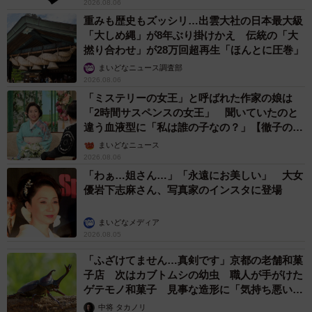
2026.08.06
重みも歴史もズッシリ…出雲大社の日本最大級
「大しめ縄」が8年ぶり掛けかえ 伝統の「大
撚り合わせ」が28万回超再生「ほんとに圧巻」
まいどなニュース調査部
2026.08.06
「ミステリーの女王」と呼ばれた作家の娘は
「2時間サスペンスの女王」 聞いていたのと
違う血液型に「私は誰の子なの？」【徹子の部
屋】
まいどなニュース
2026.08.06
「わぁ…姐さん…」「永遠にお美しい」 大女
優岩下志麻さん、写真家のインスタに登場
まいどなメディア
2026.08.05
「ふざけてません…真剣です」京都の老舗和菓
子店 次はカブトムシの幼虫 職人が手がけた
ゲテモノ和菓子 見事な造形に「気持ち悪いく
らいリアル」
中将 タカノリ