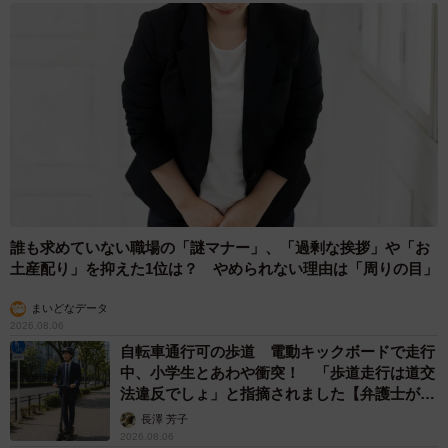
誰も求めていない職場の「謎マナー」、「過剰な挨拶」や「お
土産配り」を抑えた1位は？ やめられない理由は「周りの目」
まいどなデータ
2026.08.06
自転車通行可の歩道 電動キックボードで走行
中、小学生とあわや衝突！ 「歩道走行は道交
法違反でしょ」と指摘されました【弁護士が解
説】
長澤 芳子
2026.08.06