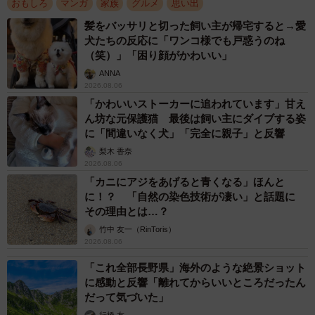
おもしろ
マンガ
家族
グルメ
思い出
髪をバッサリと切った飼い主が帰宅すると→愛
犬たちの反応に「ワンコ様でも戸惑うのね
（笑）」「困り顔がかわいい」
ANNA
2026.08.06
「かわいいストーカーに追われています」甘え
ん坊な元保護猫 最後は飼い主にダイブする姿
に「間違いなく犬」「完全に親子」と反響
梨木 香奈
2026.08.06
「カニにアジをあげると青くなる」ほんと
に！？ 「自然の染色技術が凄い」と話題に
その理由とは…？
竹中 友一（RinToris）
2026.08.06
「これ全部長野県」海外のような絶景ショット
に感動と反響「離れてからいいところだったん
だって気づいた」