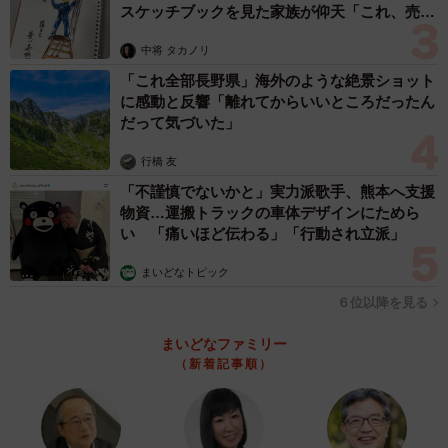
スケッチブックを見た家族が仰天「これ、売れ
ますよ…」
中将 タカノリ
「これ全部長野県」海外のような絶景ショット
に感動と反響「離れてからいいところだったん
だって気づいた」
行橋 友
「不謹慎でないかと」実力派歌手、熊本へ支援
物資…運搬トラックの車体デザインにためら
い 「痛いほど伝わる」「行動され立派」
まいどなトピック
６位以降を見る
まいどなファミリー
（新着記事順）