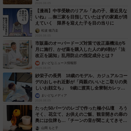
2026.08.05
【漫画】中学受験のリアル「あの子、最近見な
いね」…御三家を目指していたはずの家庭が消
えていく 限界を迎えた子を目の当りに
松波 穂乃圭
2026.08.05
市販薬のオーバードーズ対策で改正薬機法が5
月に施行、かぜ薬を購入した人の約6割が「法
改正を認知」乱用防止の指定成分とは？
まいどなニュース情報部
2026.08.05
紗栄子の長男 18歳のモデル、カジュアルコー
デのおしゃれ近影が「両親のいいとこ取りの美
しいお顔立ち」 9歳に渡英し全寮制カレッジ
で学ぶ
まいどなメディア
2026.08.05
たった50パーツのレゴで作った極小仏壇 ろう
そく、花立て、お供えのご飯、観音開きの扉の
奥には位牌も…「チーンの音が聞こえてきそ
う」
山岡 もと子