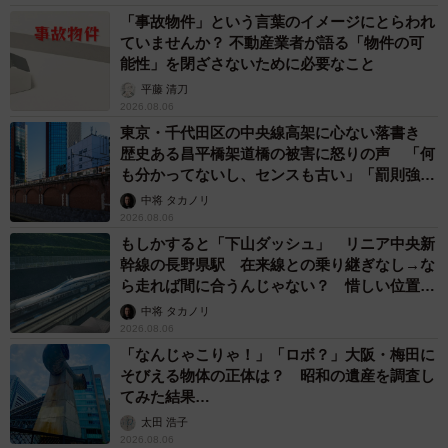
「事故物件」という言葉のイメージにとらわれ
ていませんか？ 不動産業者が語る「物件の可
能性」を閉ざさないために必要なこと
平藤 清刀
2026.08.06
東京・千代田区の中央線高架に心ない落書き
歴史ある昌平橋架道橋の被害に怒りの声 「何
も分かってないし、センスも古い」「罰則強化
して」
中将 タカノリ
2026.08.06
もしかすると「下山ダッシュ」 リニア中央新
幹線の長野県駅 在来線との乗り継ぎなし→な
ら走れば間に合うんじゃない？ 惜しい位置関
係が反響
中将 タカノリ
2026.08.06
「なんじゃこりゃ！」「ロボ？」大阪・梅田に
そびえる物体の正体は？ 昭和の遺産を調査し
てみた結果…
太田 浩子
2026.08.06