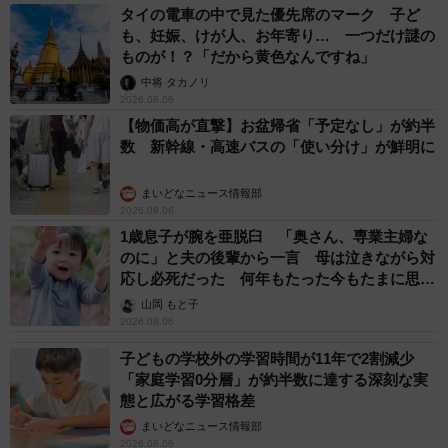
タイの電車の中で見た優先席のマーク 子ど
も、妊娠、けが人、お年寄り… 一つだけ謎の
ものが！？「だから黄色なんですね」
中将 タカノリ
2026.08.06
【物価高が直撃】お盆帰省「予定なし」が約半
数 新幹線・高速バスの「使い分け」が鮮明に
まいどなニュース情報部
2026.08.06
1歳息子が腕を亜脱臼 「奥さん、専業主婦な
のに」と夫の後輩から一言 母は泣きながら対
応し必死だった 何年もたった今もたまに思い
出し…
山岡 もと子
2026.08.06
子どもの学校外の学習時間が11年で2割減少
「家庭学習0分層」が約半数に達する深刻な実
態と広がる学習格差
まいどなニュース情報部
2026.08.06