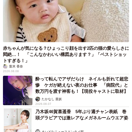
梨木 香奈
2026.08.07
「ちょっとババロアみたい」パートナーの誕生
日に手作りトートバッグ 完成まで1年 淡い
藍染めに漂うクラゲ よく見ると…「センスす
ごい」
山岡 もと子
2026.08.07
【漫画】大学生息子の「頼れる彼氏」っぷりを見て母は絶句
「起きなよ、遅刻するよ」って…あなた毎朝私が起こしてます