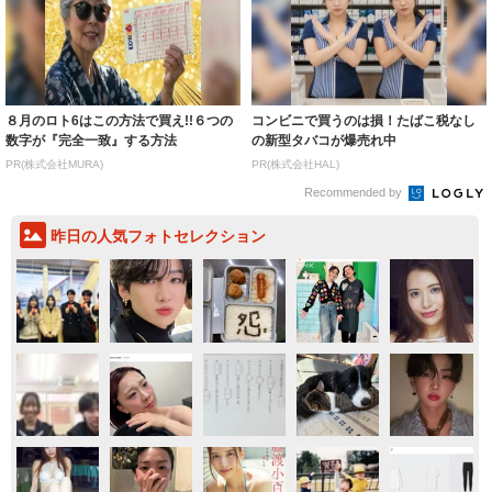
８月のロト6はこの方法で買え!!６つの
コンビニで買うのは損！たばこ税なし
数字が『完全一致』する方法
の新型タバコが爆売れ中
PR(株式会社MURA)
PR(株式会社HAL)
Recommended by
昨日の人気フォトセレクション