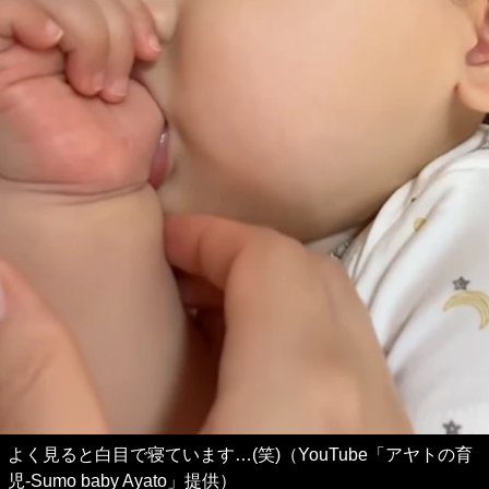
よく見ると白目で寝ています…(笑)（YouTube「アヤトの育
児-Sumo baby Ayato」提供）