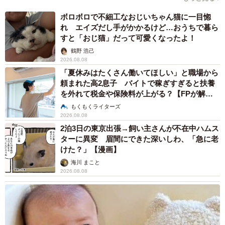
まいどなメディア
2026.08.07
【漫画】周囲の目を気にせず遊べる！洗濯物も
干せる！最近人気の戸建ての「中庭」 ところ
が…実際住んでみて分かった後悔ポイント
中瀬 えみ
2026.08.07
ラストライブ控えるT-BOLAN森友嵐士 にし
たん社長がTikTok内で独占インタビュー
まいどなニュース
2026.08.07
猫用の爪研ぎおもちゃを買ったら…「これで合
ってますか？」予想外の使い方が大反響
「100点満点」「かわいいからよし！」
梨木 香奈
2026.08.07
猫2匹が段ボール箱の取り合いで「ポコスカ猫
パンチ」の応酬 その後の心温まる結末に「愛
～！」「おばちゃん泣きそうや…」