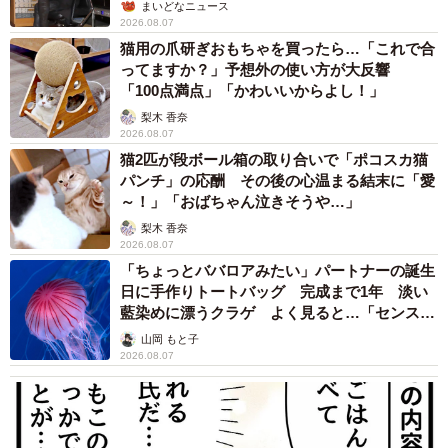
の部屋に呆然
まいどなトピック
2026.08.07
「こんなかわいい子おるん！？」大阪出身の
UHB26歳アナが話題…父は元プロ野球選手
「アイドルさんよりかわいい」「めちゃ爽や
か」
まいどなメディア
2026.08.07
世界一周中に3度も出会った運命的カップル
口では言えない「ジョージアの熱い夜」に「も
うやめぇや！」藤井が猛ツッコミ連発【新婚さ
ん】
まいどなニュース
2026.08.07
世界一周中に3度も出会った運命的カップル
口では言えない「ジョージアの熱い夜」に「も
うやめぇや！」藤井が猛ツッコミ連発【新婚さ
ん】
まいどなニュース
2026.08.07
「国産マッチでもバズりたい」願いかなった！
老舗メーカーの投稿が4100万再生 他業種も