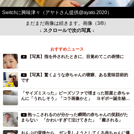
Switchに興味津々（アヤトさん提供@ayato.2020）
まだまだ画像は続きます。画像（3/8）
↓ スクロールで次の写真 ↓
おすすめニュース
【写真】指を外されたときに、目覚めてこの表情に
【写真】驚くような赤ちゃんの寝癖、ある意味芸術的
です
「サイズミスった」ビーズソファで埋まった部屋と赤ちゃ
んに「うれしそう」「コラ画像かと」 ヨギボー誕生秘話
にも驚き！
抱っこされるのが分かった瞬間の赤ちゃんの笑顔がた
まらない 「かわいすぎて泣けてきた」 「癒される」
おんぶの背後から、ガン見しようとしてくる赤ちゃんに爆