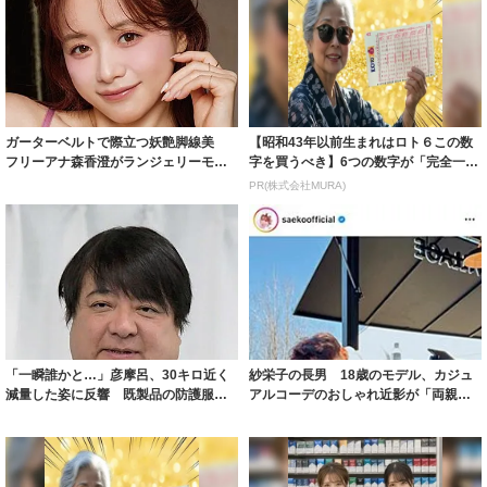
ガーターベルトで際立つ妖艶脚線美
【昭和43年以前生まれはロト６この数
フリーアナ森香澄がランジェリーモデ
字を買うべき】6つの数字が「完全一
ルに ｢PE...
致」する方...
PR(株式会社MURA)
「一瞬誰かと…」彦摩呂、30キロ近く
紗栄子の長男 18歳のモデル、カジュ
減量した姿に反響 既製品の防護服が
アルコーデのおしゃれ近影が「両親の
着られると...
いいとこ取...