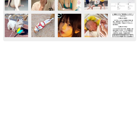
家族
子育て
難聴のお姉ちゃんに5歳の妹が手話通訳 互い
に支え合う家族の日常に反響「妹ちゃん、頼も
しい」「かわいい通訳さん」
五ヶ瀬 あお
2026.08.07
「男の子のママっぽいよね」ってどういう意
味？ 女系家族で育った母 いつもスカートと
ワンピースしか着ないし、ヒールも好き どの
へんが…
山岡 もと子
2026.08.07
2歳半の長男と生後2カ月の次男の母 母子手帳
2冊をイラストでいっぱいに 見る人を楽しま