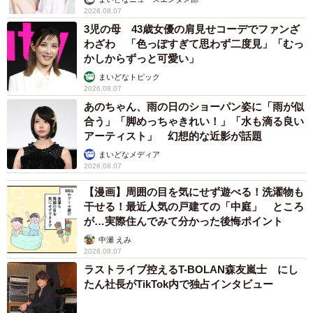
けど？笑
松波 穂乃圭
2026.08.07
【お盆の帰省】既婚女性の半数以上が「日常よ
り疲れる」 気遣いや準備で深まる夫婦の温度
感ギャップ鮮明に
まいどなニュース情報部
2026.08.07
父は「エミー賞」主演男優賞の真田広之 31歳
イケメン俳優が長髪ヒゲのワイルド近影「ガチ
ヒロさんそっくり」「新たな一面もステキ」
まいどなトピック
2026.08.07
退職金を運用に回せる人は何が違う？ 「退職
金額の多さ」より重要な“ある経験”とは
まいどなニュース情報部
2026.08.07
「火事以来10カ月ぶり」全焼した自宅訪れた林
家ぺー 内装も壁も取り払われスケルトン状態