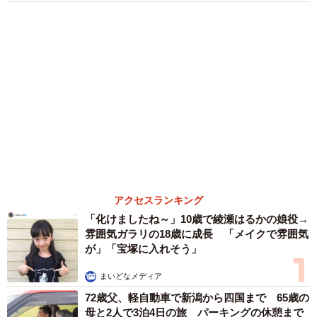
６位以降を見る
まいどなファミリー
（新着記事順）
森岡 浩
ハイヒール・リンゴ
大江 篤
姓氏研究家
漫才師
園田学園女子大学学長
もっと見る
ボロボロで不細工なおじいちゃん猫に一目惚
れ エイズだし手がかかるけど…おうちで暮ら
すと「おじ猫」だって可愛くなったよ！
鶴野 浩己
2026.08.08
「夏休みはたくさん働いてほしい」と職場から
頼まれた高2息子 バイトで稼ぎすぎると扶養
を外れて税金や保険料が上がる？【FPが解