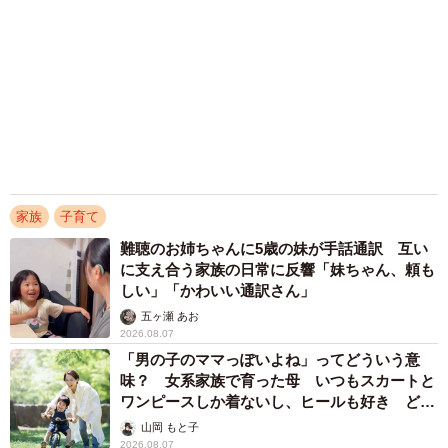
せる家族ストーリーに「かわいすぎる！」
山岡 もと子
2026.08.07
「人生こそがバラエティー」 マレーシア移住
を報告した菊地亜美 子どもの教育考え「小学
校へ入学するこのタイミングで挑戦」
まいどなトピック
2026.08.06
「誰かみたいにならなきゃ」 他人を正解にし
て生きてきた母親 自己主張が苦手な娘に教わ
った大切なこと【漫画】
海川 まこと
2026.08.06
アクセスランキング
「化けましたね～」10歳で綾瀬はるかの娘役→
雰囲気ガラリの18歳に成長 「メイクで雰囲気
が」「宝塚に入れそう」
まいどなメディア