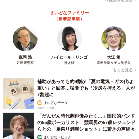
まいどなファミリー
5/21
（新着記事順）
島根県松江市・法眼寺の正月飾り（齋藤貴之さん提供）
森岡 浩
ハイヒール・リンゴ
大江 篤
姓氏研究家
漫才師
園田学園女子大学学長
もっと見る
補助があっても約9割が「夏の電気・ガス代は
重い」と回答…猛暑でも「冷房を控える」人が
7割超に
まいどなデータ
2026.08.08
「だんだん時代劇俳優みたく…」国民的バンド
の55歳ボーカリスト 競馬界の57歳レジェンド
らとの「夏祭り満喫ショット」に驚きの声続々
まいどなトピック