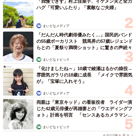
「我慢できず」村上佳菜子、イケメン夫と全力
「正月飾りに昆布を使う」習わしは、全国に分布。各地を
ハグ「可愛いふたり」「素敵なご夫婦」
フィールドワークする中で齋藤さんが特に印象に残ったの
は、福井県から京都府北部の若狭湾沿岸地域に伝わる「巻
まいどなメディア
いた昆布、または昆布を巻いた橙を三方に盛った米の中心
「だんだん時代劇俳優みたく…」国民的バンド
に置く」飾り方だ。「一体これは何なんだ？ とビックリし
の55歳ボーカリスト 競馬界の57歳レジェンド
ました」と齋藤さんは笑う。同様の形は、九州の諫早湾沿
らとの「夏祭り満喫ショット」に驚きの声続々
岸地域でも確認できたという。
まいどなトピック
「化けましたね～」10歳で綾瀬はるかの娘役→
雰囲気ガラリの18歳に成長 「メイクで雰囲気
が」「宝塚に入れそう」
まいどなメディア
両親は「東京キッド」の看板役者 ライダー演
じた42歳元俳優が再婚妻との「ウエディングフ
ォト」計画を明言 「センスあるカメラマン求
む」
まいどなトピック
６位以降を見る