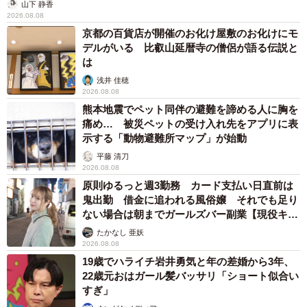
齋藤さんによると、昆布に着目した正月飾りに関する先行
山下 静香
2026.08.08
研究はほとんどないといい、「歴史的背景や地域的多様性
京都の百貨店が開催のお化け屋敷のお化けにモ
を探りながら、その全国的な分布の実態と特徴の整理を行
デルがいる 比叡山延暦寺の僧侶が語る伝説と
うことで、“語られていない”歴史情報を読み解いていきた
は
い」と意気込んでいる。
浅井 佳穂
2026.08.08
熊本地震でペット同伴の避難を諦める人に胸を
痛め… 被災ペットの受け入れ先をアプリに表
示する「動物避難所マップ」が始動
平藤 清刀
2026.08.08
原則ゆるっと週3勤務 カード支払い日直前は
鬼出勤 借金に追われる風俗嬢 それでも足り
ない場合は朝までガールズバー副業【現役キャ
ストに取材】
たかなし 亜妖
2026.08.08
19歳でハライチ岩井勇気と年の差婚から3年、
22歳元おはガール髪バッサリ「ショート似合い
すぎ」