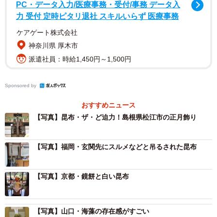
PC・データ入力/医療事務・受付/事務 データ入
2/21
力 受付 定時ピタリ退社 スキルいらず 医療事務
富山県高岡市内の鏡餅②（齋藤貴之さん提供）
ケアゲート株式会社
神奈川県 厚木市
調査しているのは、北海道武蔵女子短期大学教養学科准教
派遣社員：時給1,450円～1,500円
授で民俗学が専門の齋藤貴之さんを中心とする、北海道の
大学教員や博物館の学芸員ら計8人。日本の昆布漁獲量の約
Sponsored by
95%を占める北海道だが、ご多分に洩れず、近年の昆布漁
おすすめニュース
は後継者不足や高齢化で「どうにも元気がない」（齋藤さ
【写真】昆布・ザ・ど迫力！島根県松江市の正月飾り
ん）。そこで生産地の人たち、特に子供たちに「北海道産
の昆布がどれほど日本の文化を支えているか」を伝えるこ
【写真】福岡・玄関先にスルメなどと吊るされた昆布
とで郷土愛や誇りを感じてもらおうと、2015年頃にこの調
査を始めたという。
【写真】京都・鏡餅と白い昆布
一口に「正月飾り」と言っても、その形態は実に多種多
様。一般的にイメージしやすいのは平らな餅を2枚重ねて橙
【写真】山口・海藻の存在感がすごい
を載せた「鏡餅」だが、三方に生の白米を盛って熨斗鮑や