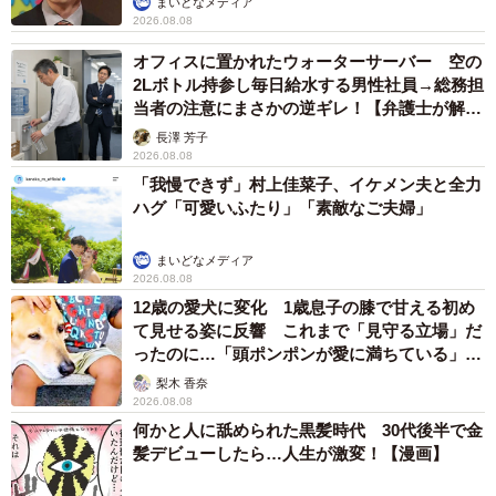
まいどなメディア
2026.08.08
オフィスに置かれたウォーターサーバー 空の
2Lボトル持参し毎日給水する男性社員→総務担
当者の注意にまさかの逆ギレ！【弁護士が解
7/21
説】
長澤 芳子
京都市内の鏡餅（齋藤貴之さん提供）
2026.08.08
「我慢できず」村上佳菜子、イケメン夫と全力
齋藤さんら調査チームは、学術系クラウドファンディング
ハグ「可愛いふたり」「素敵なご夫婦」
「academist（アカデミスト）」で調査費の支援を呼び掛け
まいどなメディア
ている。2月3日17時まで。
2026.08.08
12歳の愛犬に変化 1歳息子の膝で甘える初め
■
https://academist-cf.com/projects/238?lang=ja
て見せる姿に反響 これまで「見守る立場」だ
ったのに…「頭ポンポンが愛に満ちている」
「尊…」
情報提供も歓迎。昆布を使った正月飾りを見掛けたら、画
梨木 香奈
2026.08.08
像と地域を齋藤さんまでメールするか、「#正月飾り昆布」
何かと人に舐められた黒髪時代 30代後半で金
とハッシュタグを付けてぜひTwitterに投稿を。齋藤さんの
髪デビューしたら…人生が激変！【漫画】
連絡先は、t-saito[at]hmjc.ac.jp（[at]を@に変える）