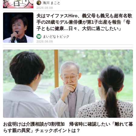
海川 まこと
2026.08.08
夫はマイファスHiro、義父母も義兄も超有名歌
手の28歳モデル兼俳優が第1子出産を報告「母
子ともに健康…日々、大切に過ごしたい」
まいどなトピック
2026.08.08
お盆明けは介護相談が3割増加 帰省時に確認したい「離れて暮
らす親の異変」チェックポイントは？