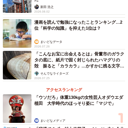
若狭地域の正月飾り。橙の下に丸めて立てた昆布が確認できる（齋藤貴
之さん提供）
新田 浩之
2026.08.02
漫画を読んで勉強になったことランキング…2
位「科学の知識」を抑えた1位は？
まいどなデータ
2026.07.26
「こんなお宝に出会えるとは」骨董市のガラク
タの底に、紙片で固く封じられたハマグリの
殻 振ると「カラカラ」…かすかに残る文字か
ら推察された意外な用途
そんでなライターズ
2026.07.25
アクセスランキング
「ウソだろ」体重130kgの女性芸人オダウエダ
4/21
植田 大学時代のほっそり姿に「マジで」
若狭地域の御穀飾り。橙の下にはやはり丸めて立てた昆布が見える（齋
藤貴之さん提供）
まいどなメディア