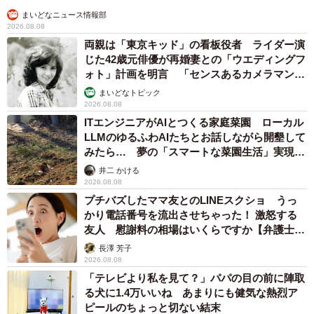
まいどなニュース情報部
2026.08.08
両親は「東京キッド」の看板役者 ライダー演
じた42歳元俳優が再婚妻との「ウエディングフ
ォト」計画を明言 「センスあるカメラマン求
む」
まいどなトピック
2026.08.08
ITエンジニアがAIとつくる家庭菜園 ローカル
LLMのゆるふわAIたちとお話しながら開墾して
みたら… 夢の「スマートな菜園生活」実現な
るか
井二 かける
2026.08.08
プチバズしたママ友とのLINEスクショ うっ
かり電話番号を流出させちゃった！ 激怒する
友人 慰謝料の相場はいくらですか【弁護士が
解説】
長澤 芳子
2026.08.08
「テレビより私を見て？」パパの目の前に陣取
る犬に1.4万いいね あまりにも健気な熱烈ア
ピールのちょっと切ない結末