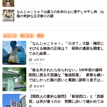
搗ち栗などを飾った「蓬莱飾り」などもある。その一方
で、既製品を飾る家庭が増えたことなどから、地域的多様
なんじゃこりゃ？山盛りの生米の上に煮干しや干し柿 山
陰の奇妙な正月飾りの謎
性は急速に失われつつある。
おもしろ
気になる
歴史
「なんじゃこりゃ！」「ロボ？」大阪・梅田に
そびえる物体の正体は？ 昭和の遺産を調査し
てみた結果…
太田 浩子
2026.08.06
「板を外されたら出られない」100年前の歯科
医院に残る不思議な「勉強部屋」 家業を継い
でほしかった親の思いと裏腹に跡取り息子は…
渡辺 晴子
2026.08.02
【関西人の素朴な疑問】「新宿西口」と「西新
3/21
宿」は何が違うのか 実際に歩いて確かめてみ
た