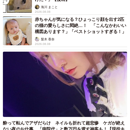
海川 まこと
2026.08.08
赤ちゃんが気になる？ひょっこり顔を出す2匹
の猫の愛らしさに悶絶…！ 「こんなかわいい
構図あります？」「ベストショットすぎる！」
梨木 香奈
2026.08.08
酔って転んでアザだらけ ネイルも折れて超悲惨 ケガが絶え
ない夜のお仕事 「病院代」と数万円を渡す神客も！【現役キ