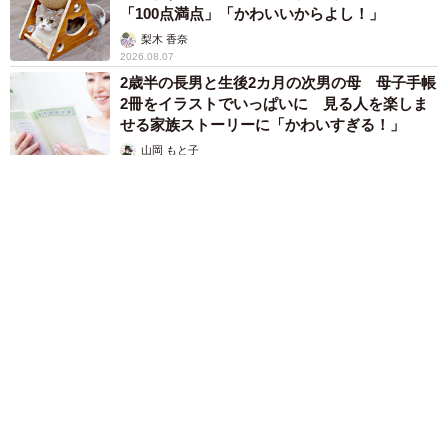
「100点満点」「かわいいからよし！」
梨木 香奈
2026.08.07
2歳半の長男と生後2カ月の次男の母 母子手帳
2冊をイラストでいっぱいに 見る人を楽しま
せる家族ストーリーに「かわいすぎる！」
山岡 もと子
2026.08.07
猫2匹が段ボール箱の取り合いで「ポコスカ猫パンチ」の応酬