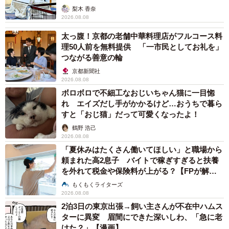
梨木 香奈
2026.08.08
太っ腹！京都の老舗中華料理店がフルコース料
理50人前を無料提供 「一市民としてお礼を」
つながる善意の輪
京都新聞社
2026.08.08
ボロボロで不細工なおじいちゃん猫に一目惚
れ エイズだし手がかかるけど…おうちで暮ら
すと「おじ猫」だって可愛くなったよ！
鶴野 浩己
2026.08.08
「夏休みはたくさん働いてほしい」と職場から
頼まれた高2息子 バイトで稼ぎすぎると扶養
を外れて税金や保険料が上がる？【FPが解
説】
もくもくライターズ
2026.08.08
2泊3日の東京出張→飼い主さんが不在中ハムス
ターに異変 眉間にできた深いしわ、「急に老
けた？」【漫画】