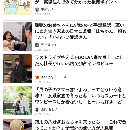
が…実際住んでみて分かった後悔ポイント
中瀬 えみ
2026.08.07
難聴のお姉ちゃんに5歳の妹が手話通訳 互い
に支え合う家族の日常に反響「妹ちゃん、頼も
しい」「かわいい通訳さん」
五ヶ瀬 あお
2026.08.07
ラストライブ控えるT-BOLAN森友嵐士 にし
たん社長がTikTok内で独占インタビュー
まいどなニュース
2026.08.07
「男の子のママっぽいよね」ってどういう意
味？ 女系家族で育った母 いつもスカートと
ワンピースしか着ないし、ヒールも好き どの
へんが…
山岡 もと子
2026.08.07
猫用の爪研ぎおもちゃを買ったら…「これで合
ってますか？」予想外の使い方が大反響