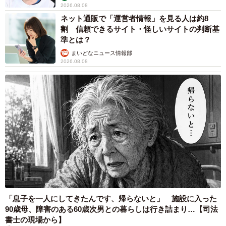
2026.08.08
ネット通販で「運営者情報」を見る人は約8
割 信頼できるサイト・怪しいサイトの判断基
準とは？
6/21
まいどなニュース情報部
2026.08.08
福岡のヨロズカケ（齋藤貴之さん提供）
他にも鏡餅の下に昆布を「敷く」のではなく、上に「載
せ」たり隣に「添え」たりするパターン、魚やスルメなど
と一緒に棒に吊るす、縁起物としてしめ飾りに付ける…な
ど、地域ごとに特色がある。齋藤さんは「飾り方は思って
いた以上に多彩。しかも、柳田國男が唱えた『方言周圏
論』のように同系統の飾り方が同心円状に広がっているわ
けでもないところが面白い」と話す。正月とは関係のない
余談だが、お盆の季節、岩手には墓石の上に昆布を載せて
「息子を一人にしてきたんです、帰らないと」 施設に入った
水を掛けるという風習もあるらしい。
90歳母、障害のある60歳次男との暮らしは行き詰まり…【司法
書士の現場から】