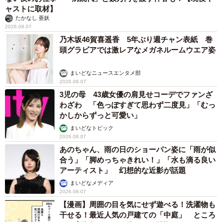
ャストに取材】
たかなし 亜妖
2026.08.07
乃木坂46賀喜遥香 5年ぶり週チャン表紙 巻
頭グラビアでは激レアなメガネルームウエア姿
まいどなニュースエンタメ部
2026.08.07
3児の母 43歳女優の肩見せコーデでファンざ
わざわ 「色っぽすぎて思わず二度見」「むっ
かしからずっと可愛い」
まいどなトピック
2026.08.07
あのちゃん、雨の日のショーパン姿に「雨が似
合う」「脚めっちゃきれい！」「水も滴る良い
アーティスト」 幻想的な近影が話題
まいどなメディア
2026.08.07
【漫画】周囲の目を気にせず遊べる！洗濯物も
干せる！最近人気の戸建ての「中庭」 ところ