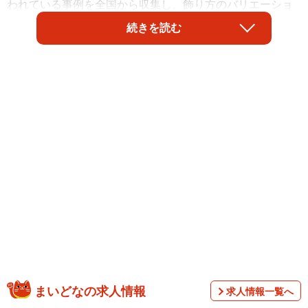
われている事例を全国から収集し、飾り方のバリエーショ
ンやその地域分布の謎に迫ろうというユニークな調査が進
続きを読む
められている。取り組んでいるのは、天然昆布の主産地で
ある北海道の研究者たち。「北海道で採れた昆布が日本各
地でどのように利用され、それぞれの文化の形成にどのよ
うに関わっているのかを明らかにしたい」といい、現在、
Twitterなどを駆使して情報収集しながら、研究資金のクラ
ウドファンディングも実施している。
まいどなの求人情報
求人情報一覧へ