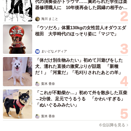
記事を執筆したりと、副業に役立てる方も少なくありませ
代の演奏会がトラウマ……責められた学生は楽
器修理職人に 10年後再会した因縁の相手から
ん。FP資格は、3級から1級まで分かれており、学科試験と
思わぬ申し出【漫画】
実技試験と2つの試験があります。FP取得にかかる勉強時
海川 まこと
間は、FP3級：30～120時間、FP2級：150～300時間、
「ウソだろ」体重130kgの女性芸人オダウエダ
FP1級：約500時間です。FP3級の資格は比較的容易です
植田 大学時代のほっそり姿に「マジで」
が、1級の合格には多くの勉強量を必要とし、難易度の高い
試験だといえるでしょう。
まいどなメディア
「体だけ別生物みたい」初めて川遊びをした
犬、濡れた直後の激変ぶりが話題 「新種
だ！」「河童だ」「毛刈りされたあとの羊」
梨木 香奈
「これが不動柴か…」初めて外を散歩した豆柴
→2分後、足元でうるうる 「かわいすぎる」
「ぬいぐるみみたい」
梨木 香奈
６位以降を見る