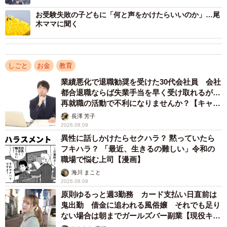
系企業や人気企業に就職するのに有利になる900点以上の取
お受験失敗の子どもに「何と声をかけたらいいのか」…尾
得には、1500～1600時間の勉強時間が目安とされていま
木ママに聞く
す。ただし、その人のレベルによって必要な勉強時間には
差があるため、まずは自分の現状のレベルを把握する必要
があるでしょう。
しごと
お金
教育
業績悪化で退職勧奨を受けた30代会社員 会社
2位：簿記
都合退職ならば失業手当を早く受け取れるが…
再就職の活動で不利になりませんか？【キャリ
年間60万人が受験する簿記。会計の基本を学び、経営管理
アカウンセラーが解説】
長澤 芳子
や経営に関する分析についての基本的な能力を身につける
2026.08.09
ことができます。日商簿記は初級・3級・2級・1級の4種類
異性に話しかけたらセクハラ？ 黙っていたら
フキハラ？ 「最近、生きるの難しい」令和の
が存在し、特に2級と1級は合格率の低い難関資格です。
職場で悩む上司【漫画】
海川 まこと
簿記では、職種に関わらず就職・転職に役立つというメリ
2026.08.09
ットがあります。会社の利益などの数字に強くなるため、
原則ゆるっと週3勤務 カード支払い日直前は
会社の経理部門での活躍が見込めるほか、営業職や企画職
鬼出勤 借金に追われる風俗嬢 それでも足り
ない場合は朝までガールズバー副業【現役キャ
でも学んだことが役立ちます。また、家計管理のコツを理
ストに取材】