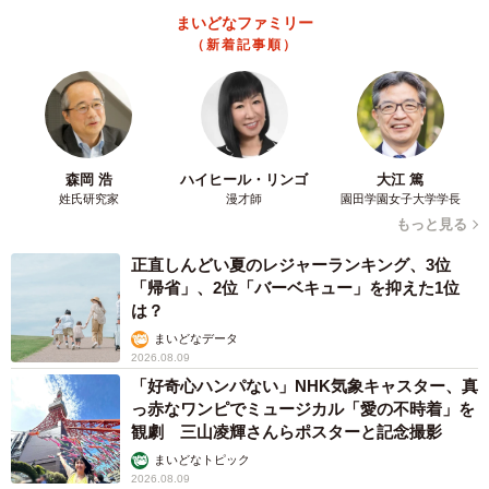
まいどなファミリー
（新着記事順）
3/3
◆2022年度最も人気な資格TOP3（有効投票数：1500）
森岡 浩
ハイヒール・リンゴ
大江 篤
姓氏研究家
漫才師
園田学園女子大学学長
もっと見る
1位：簿記
正直しんどい夏のレジャーランキング、3位
2位：FP（ファイナンシャルプランナー）
「帰省」、2位「バーベキュー」を抑えた1位
3位：TOEIC
は？
まいどなデータ
4位：宅建士
2026.08.09
宅建士は、「宅地建物取引士」の略称で、宅地や建物を取
「好奇心ハンパない」NHK気象キャスター、真
っ赤なワンピでミュージカル「愛の不時着」を
引する人が、公正な取引をできるようにサポートする専門
観劇 三山凌輝さんらポスターと記念撮影
家のことです。試験は年1回で、毎年20万人を超える人が受
まいどなトピック
験します。宅地建物取引を行う企業は、宅建士の資格を保
2026.08.09