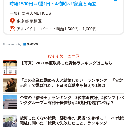
時給1500円～/週1日・4時間～!/家庭と両立
一般社団法人METKIDS
1位：TOEIC
東京都 板橋区
英語を通じたコミュニケーション能力やビジネス現場で有
アルバイト・パート：時給1,500円～1,600円
用な英語力を評価する試験で、日本だけでなく世界各国で
実施されています。最もメジャーなTOEIC L&Rは日本で年
Sponsored by
10回、全国およそ80都市で実施されており、日本で最も知
名度の高い英語試験の一つです。
おすすめニュース
【写真】2021年度取得した資格ランキングはこちら
TOEIC受験のメリットとして、就職や転職で有利に働くこ
とが挙げられます。特に、800点以上の取得者は、TOEICの
「この企業に勤める人と結婚したい」ランキング 「安定
受験生の中で上級者という位置づけになるため、英語力の
志向」で選ばれた、トヨタ自動車を超えた1位は
高さを評価されやすくなります。また、自分の英語能力を
企業の「借金王」ランキング 3位本田技研、2位ソフトバ
客観的に把握することができ、英語学習のモチベーション
ンクグループ…有利子負債額が25兆円を超す1位は？
にもつながります。TOEICの勉強時間の目安は、目標スコ
アによって大きく異なります。600点以を目標とする場合
後悔したくない転職…経験者の“反省”を参考に！ 30代転
職組に聞いた「転職で失敗したこと」ランキング
は、300～400時間の勉強時間が目安とされています。外資