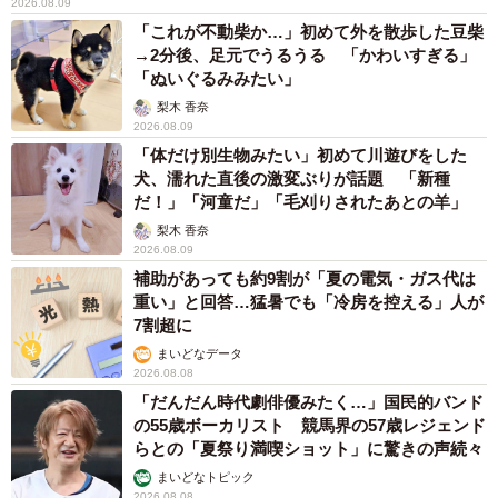
2026.08.09
「これが不動柴か…」初めて外を散歩した豆柴
英検を取得していることで、就職活動に有利に働くという
→2分後、足元でうるうる 「かわいすぎる」
メリットがあります。特に準1級以上のレベルになると、実
「ぬいぐるみみたい」
践的な英語力を有しているという証明になり、採用の場面
梨木 香奈
で優遇されるでしょう。取得に必要な勉強時間は、目標と
2026.08.09
「体だけ別生物みたい」初めて川遊びをした
するレベルとその時点での実力によって大きく変わりま
犬、濡れた直後の激変ぶりが話題 「新種
す。2級を取得するのに必要な勉強時間は、100～200時間
だ！」「河童だ」「毛刈りされたあとの羊」
と言われています。また、2級を取得済みの人が準1級を取
梨木 香奈
得するのには、そこから300時間が必要といわれています。
2026.08.09
補助があっても約9割が「夏の電気・ガス代は
重い」と回答…猛暑でも「冷房を控える」人が
6位：MOS（マイクロソフトスペシャリスト）
7割超に
MOSとは、WordやExcelといったマイクロソフトオフィス
まいどなデータ
の操作スキルを図る試験で、試験はスペシャリストとエキ
2026.08.08
「だんだん時代劇俳優みたく…」国民的バンド
スパートの2つが存在します。マイクロソフトオフィス社公
の55歳ボーカリスト 競馬界の57歳レジェンド
認の資格で、累計受験者数は440万人を超える試験となって
らとの「夏祭り満喫ショット」に驚きの声続々
います。
まいどなトピック
2026.08.08