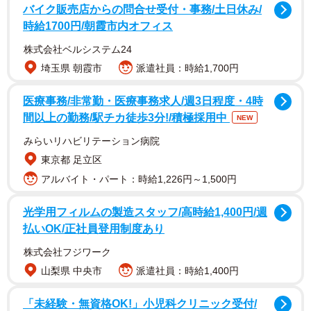
バイク販売店からの問合せ受付・事務/土日休み/
時給1700円/朝霞市内オフィス
株式会社ベルシステム24
埼玉県 朝霞市
派遣社員：時給1,700円
医療事務/非常勤・医療事務求人/週3日程度・4時
間以上の勤務/駅チカ徒歩3分!/積極採用中
NEW
みらいリハビリテーション病院
東京都 足立区
アルバイト・パート：時給1,226円～1,500円
光学用フィルムの製造スタッフ/高時給1,400円/週
払いOK/正社員登用制度あり
2/3
株式会社フジワーク
山梨県 中央市
派遣社員：時給1,400円
◆2021年度最も人気だった資格TOP3 （有効投票数：
「未経験・無資格OK!」小児科クリニック受付/
1500）