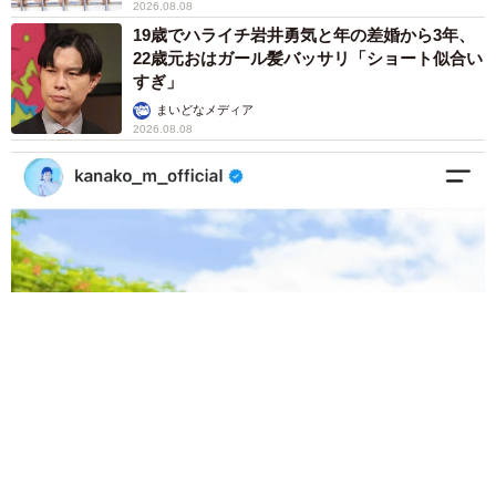
2026.08.08
的に学べることが挙げられます。
19歳でハライチ岩井勇気と年の差婚から3年、
22歳元おはガール髪バッサリ「ショート似合い
取得に必要な勉強時間は、約30時間といわれています。1日
すぎ」
1時間の勉強なら、1か月で取得できる計算になります。試
まいどなメディア
2026.08.08
験の内容はやや難しいとされているものの、ボリュームは
多くないため、短期間での合格を目指せる資格となってい
ます。
司法書士
司法書士は、登記申請や訴訟手続きのエキスパートであ
り、最難関国家資格の1つとして知られています。多くの士
業では「大卒以上」「実務経験2年以上」といった受験資格
が必要ですが、司法書士にはないため誰でも取得を目指す
ことができます。
「我慢できず」村上佳菜子、イケメン夫と全力ハグ「可愛いふ
たり」「素敵なご夫婦」
司法書士には、不動産登記などにおいて独占業務が与えら