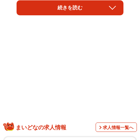
ました。人生100年時代と呼ばれるように、長い人生を活躍
続きを読む
し続けるために、これからの時代を生き抜くために、2022
年は資格取得にトライしてみませんか。
調査は、インターネット調査（クラウドワークス）で、
まいどなの求人情報
求人情報一覧へ
2021年12月16～22日に実施しました。