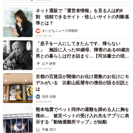
取得することでオフィスの仕事がスムーズにこなせるよう
ネット通販で「運営者情報」を見る人は約8
になるというメリットがあります。ビジネスを円滑にでき
割 信頼できるサイト・怪しいサイトの判断基
準とは？
るほか、キャリアアップや就活にも役立つ資格となってい
まいどなニュース情報部
ます。取得に必要な勉強時間の目安は、初学者は80時間、
2026.08.08
経験者は40時間となっています。試験の合格率はスペシャ
「息子を一人にしてきたんです、帰らない
リストが80％、エキスパートが60％以上となっているた
と」 施設に入った90歳母、障害のある60歳次
男との暮らしは行き詰まり…【司法書士の現場
め、比較的難易度の低い試験だといえそうです。
から】
山下 静香
2026.08.08
◆2022資格Times編集部おすすめの資格2選
京都の百貨店が開催のお化け屋敷のお化けにモ
デルがいる 比叡山延暦寺の僧侶が語る伝説と
G検定
は
日本ディープラーニング協会が開催している資格で、AIや
浅井 佳穂
2026.08.08
ディープラーニング（深層学習）の基礎を学習します。現
熊本地震でペット同伴の避難を諦める人に胸を
代はAIブーム真っ只中で、AIに精通した人材は必要とされ
痛め… 被災ペットの受け入れ先をアプリに表
ています。G検定の受験者数は年々増加しており、大注目の
示する「動物避難所マップ」が始動
資格です。取得メリットして、ディープラーニングを網羅
平藤 清刀