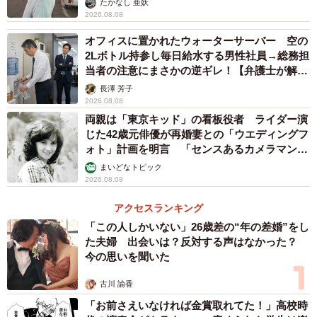
たかなし 亜妖
解したり、投資の仕組みが分かったりと、学習した内容は
2026.08.08
日常生活にも役立ちます。資格を取得するのに必要な勉強
オフィスに置かれたウォーターサーバー 空の
時間は、簿記3級：150～200時間、簿記2級：350~500時
2Lボトル持参し毎日給水する男性社員→総務担
間、簿記1級：800～2000時間です。簿記1級と簿記2級は多
当者の注意にまさかの逆ギレ！【弁護士が解
説】
くの勉強時間を必要とし、独学で合格するのはハードルが
長澤 芳子
2026.08.08
高いため、通信講座や予備校などの利用がおすすめです。
両親は「東京キッド」の看板役者 ライダー演
じた42歳元俳優が再婚妻との「ウエディングフ
3位：FP（ファイナンシャルプランナー）
ォト」計画を明言 「センスあるカメラマン求
FPとは、資産運用のプロフェッショナルであり、家計に関
む」
まいどなトピック
2026.08.08
わる金融税制や不動産、保険まで幅広く学習します。受験
者は、3級で年間10万人以上です。
アクセスランキング
「この人しかいない」26歳差の“年の差婚”をし
FPは、資産運用に関して学ぶため、投資や保険の活用な
た夫婦 出会いは？反対する声はなかった？
今の思いを聞いた
ど、自身の資金繰りに非常に役立ちます。また、銀行や保
険会社といった金融業界での就職・転職にも有利に働きま
古川 諭香
す。さらに、家計相談に乗ったり、FPの勉強法についての
「お前さえいなければ金賞取れてた！」高校時