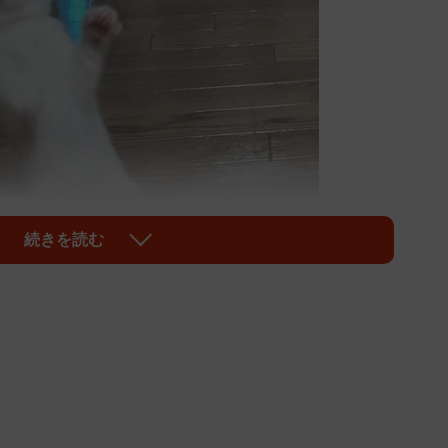
続きを読む
1/6
ん＝月としらたまさん（@wataneko_tsuki）提供
としらたまさん（@wataneko_tsuki）。そこには子
成長したしらたまちゃんが写っていました。子猫の時の