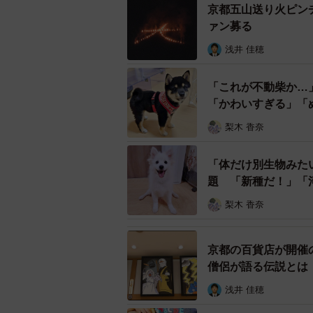
んと立てるようになったのは1歳く
京都五山送り火ピン
ァン募る
「子猫の写真は生後2ヶ月、今の写
浅井 佳穂
う時があります」
「これが不動柴か…
ーーだんだん体幹がしっかりしてき
「かわいすぎる」「
梨木 香奈
「たまに後ろにのけ反ってしまうこ
たのかもしれません」
「体だけ別生物みた
題 「新種だ！」「
←半年前 →今
#猫
#ス
梨木 香奈
pic.twitter.com/nIwVaNfX
— 月としらたま (@watanek
京都の百貨店が開催
僧侶が語る伝説とは
ーー子猫の時、よろめいて転けてし
浅井 佳穂
「今でもよろて転がります(笑)」