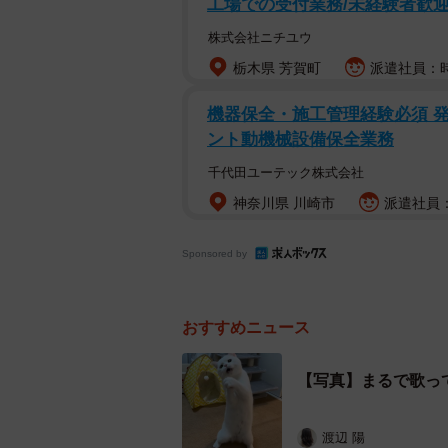
工場での受付業務/未経験者歓
株式会社ニチユウ
栃木県 芳賀町
派遣社員：時給
機器保全・施工管理経験必須 
ント動機械設備保全業務
千代田ユーテック株式会社
神奈川県 川崎市
派遣社員：時
Sponsored by
おすすめニュース
こちらは生後9か月
【写真】まるで歌っ
「リンボーダンスするかと思いきや……
「これは何をしていて、この格好に
渡辺 陽