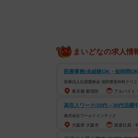
しらたまちゃんは、まだ体幹が鍛え
貫禄たっぷりに立っています。「安
ね」、「しらたまさんの中に知らな
長を讃えるリプライがたくさん寄せ
まいどなの求人情
医療事務/未経験OK・短時間O
医療法人社団愛静会 池田整形外科クリニ
東京都 新宿区
アルバイト・
高収入ワーク/20代～30代活躍
株式会社ワールドインテック
大阪府 大阪市
派遣社員：時