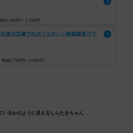
迎
1,400円～1,750円
発注者の立場でのポリエチレン樹脂製造プラ
給2,700円～3,000円
2/6
、どっしり安定感のある立ち姿になりました
ているかのように見えるしらたまちゃん
ホンマ、可愛い(*´`)♡」
？可愛すぎます」