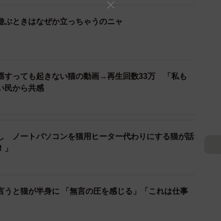
起こせたのか。可愛いなー」
わいすぎ」
遊ぶときはなぜか立っちゃうのニャ
です」
揺すっても起きない猫の動画→再生回数33万 「私も
い民から共感
し ノートパソコンを猫用ヒーター代わりにする猫が話
！」
言うと猫が半身に 「無言の圧を感じる」「これは仕事