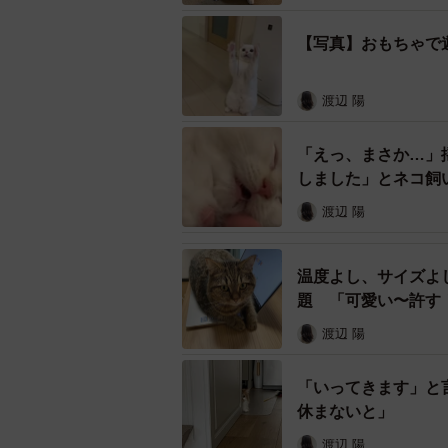
「半年もかかって、ようやく上体を
「半年前、マトリックスしてる。か
【写真】おもちゃで
「どっちのしらたまちゃんも激カワ
渡辺 陽
「えっ、まさか…」
しました」とネコ飼
渡辺 陽
温度よし、サイズよ
題 「可愛い〜許す
渡辺 陽
「いってきます」と
休まないと」
渡辺 陽