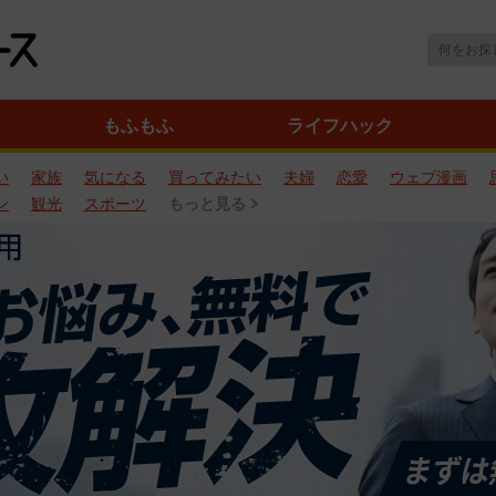
もふもふ
ライフハック
い
家族
気になる
買ってみたい
夫婦
恋愛
ウェブ漫画
ン
観光
スポーツ
もっと見る