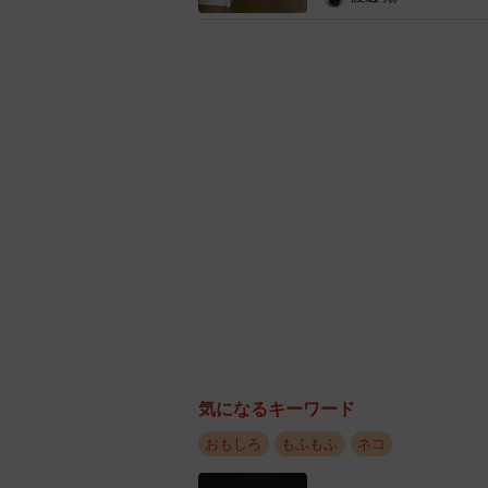
のけぞる子猫のしらたまちゃんと安
気になるキーワード
んに聞いてみました。
おもしろ
もふもふ
ネコ
ーーしらたまちゃん、後ろにのけぞ