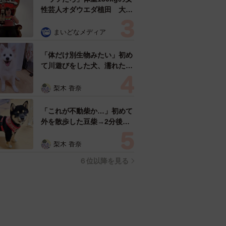
性芸人オダウエダ植田 大学
時代のほっそり姿に「マジ
で」
まいどなメディア
「体だけ別生物みたい」初め
て川遊びをした犬、濡れた直
後の激変ぶりが話題 「新種
だ！」「河童だ」「毛刈りさ
梨木 香奈
れたあとの羊」
「これが不動柴か…」初めて
外を散歩した豆柴→2分後、
足元でうるうる 「かわいす
ぎる」「ぬいぐるみみたい」
梨木 香奈
６位以降を見る