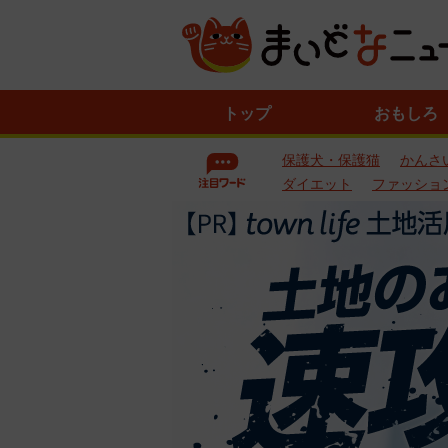
ニ
トップ
おもしろ
ュ
ー
保護犬・保護猫
かんさ
ス
一
ダイエット
ファッショ
覧