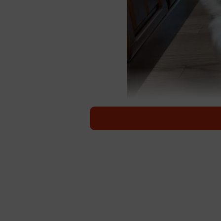
よろよろ…生後2か月のしらたまちゃ
「←半年前 →今」とツイートしたのは月
猫の時のしらたまちゃんと半年後、