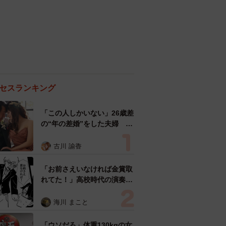
セスランキング
「この人しかいない」26歳差
の“年の差婚”をした夫婦 出
会いは？反対する声はなかっ
た？ 今の思いを聞いた
古川 諭香
「お前さえいなければ金賞取
れてた！」高校時代の演奏会
がトラウマ……責められた学
生は楽器修理職人に 10年後
海川 まこと
再会した因縁の相手から思わ
ぬ申し出【漫画】
「ウソだろ」体重130kgの女