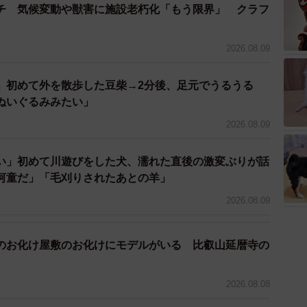
らいでしょうか。
チ 気候変動や獣害に施設老朽化「もう限界」 クラフ
真は生後9ヶ月です。今でもたまに後ろにのけ反ってしま
2026.08.09
」初めて外を散歩した豆柴→2分後、足元でうるうる
たのでしょうか。
ぬいぐるみみたい」
2026.08.09
とがありますが、小さい時よりは体幹がしっかりしてき
い」初めて川遊びをした犬、濡れた直後の激変ぶりが話
河童だ」「毛刈りされたあとの羊」
コティッシュフォールド
2026.08.09
Fk
o_tsuki)
December 21, 2021
のお化け屋敷のお化けにモデルがいる 比叡山延暦寺の
まうことはありましたか？
2026.08.08