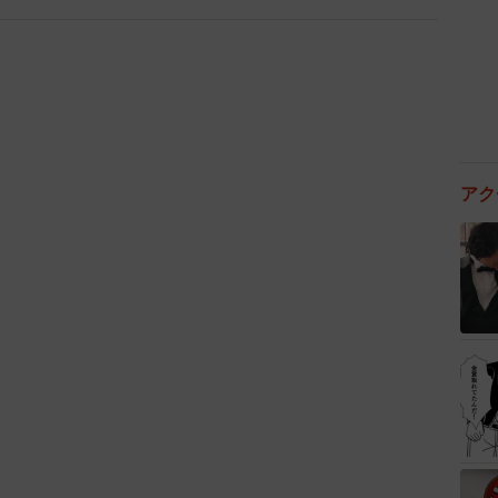
アク
3/6
「歌います！」
定感のあるしらたまちゃん、その成長っぷりを飼い主さ
りそうになっていますが、生後何ヶ月の時ですか？ちゃ