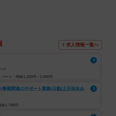
られていなくて後ろにのけぞっていますが、半年経つと
定した立位です！半年前はこんなに頼りなかったんだ
いおじさんが入ってる。。。」と、しらたまちゃんの成
られました。
報
求人情報一覧へ
K
ック
パート：時給1,250円～2,000円
中/事務関連のサポート業務/日勤/土日祝休み
給1,700円