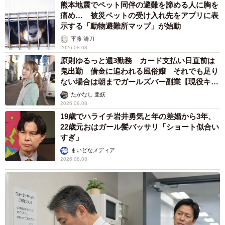
熊本地震でペット同伴の避難を諦める人に胸を
痛め… 被災ペットの受け入れ先をアプリに表
示する「動物避難所マップ」が始動
平藤 清刀
2026.08.08
原則ゆるっと週3勤務 カード支払い日直前は
鬼出勤 借金に追われる風俗嬢 それでも足り
ない場合は朝までガールズバー副業【現役キャ
ストに取材】
たかなし 亜妖
2026.08.08
19歳でハライチ岩井勇気と年の差婚から3年、
22歳元おはガール髪バッサリ「ショート似合い
すぎ」
まいどなメディア
2026.08.08