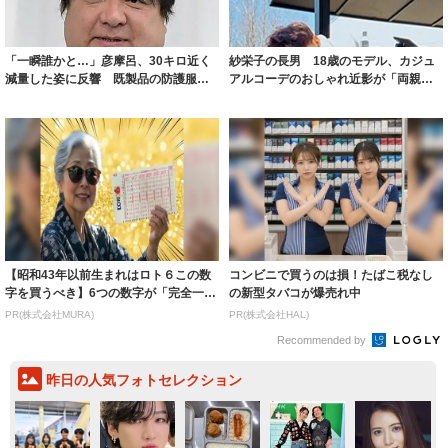
「一瞬誰かと…」彦摩呂、30キロ近く
紗栄子の長男 18歳のモデル、カジュ
減量した姿に反響 既製品の防護服が
アルコーデのおしゃれ近影が「両親の
着られると...
いいとこ取...
【昭和43年以前生まれはロト６この数
コンビニで買うのは損！たばこ税なし
字を買うべき】6つの数字が「完全一
の新型タバコが爆売れ中
致」する方...
PR(株式会社MURA)
PR(株式会社HAL)
Recommended by
昨日の人気フォトセレクション