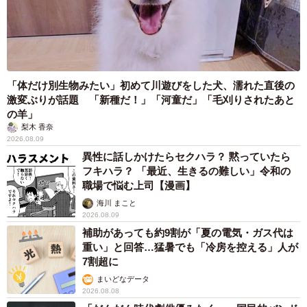
「体だけ別生物みたい」初めて川遊びをした犬、濡れた直後の
激変ぶりが話題 「新種だ！」「河童だ」「毛刈りされたあと
の羊」
梨木 香奈
2026.08.09
異性に話しかけたらセクハラ？ 黙っていたら
フキハラ？ 「最近、生きるの難しい」令和の
職場で悩む上司【漫画】
海川 まこと
2026.08.09
補助があっても約9割が「夏の電気・ガス代は
重い」と回答…猛暑でも「冷房を控える」人が
7割超に
まいどなデータ
2026.08.08