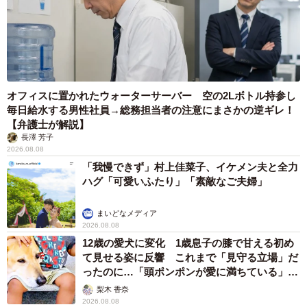
オフィスに置かれたウォーターサーバー 空の2Lボトル持参し
毎日給水する男性社員→総務担当者の注意にまさかの逆ギレ！
【弁護士が解説】
長澤 芳子
2026.08.08
「我慢できず」村上佳菜子、イケメン夫と全力
ハグ「可愛いふたり」「素敵なご夫婦」
まいどなメディア
2026.08.08
12歳の愛犬に変化 1歳息子の膝で甘える初め
て見せる姿に反響 これまで「見守る立場」だ
ったのに…「頭ポンポンが愛に満ちている」
「尊…」
梨木 香奈
2026.08.08