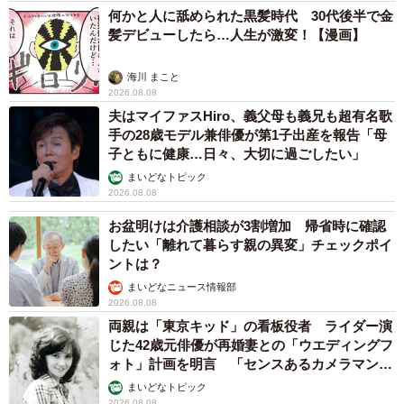
何かと人に舐められた黒髪時代 30代後半で金
髪デビューしたら…人生が激変！【漫画】
海川 まこと
2026.08.08
夫はマイファスHiro、義父母も義兄も超有名歌
手の28歳モデル兼俳優が第1子出産を報告「母
子ともに健康…日々、大切に過ごしたい」
まいどなトピック
2026.08.08
お盆明けは介護相談が3割増加 帰省時に確認
したい「離れて暮らす親の異変」チェックポイ
ントは？
まいどなニュース情報部
2026.08.08
両親は「東京キッド」の看板役者 ライダー演
じた42歳元俳優が再婚妻との「ウエディングフ
ォト」計画を明言 「センスあるカメラマン求
む」
まいどなトピック
2026.08.08