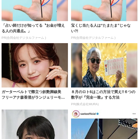
「占い師だけが知ってる〝お金が増え
宝くじ当たる人は“たまたま”じゃな
る人の共通点〟」
い?!
PR(合同会社デジタルファーム )
PR(合同会社デジタルファーム )
ガーターベルトで際立つ妖艶脚線美
８月のロト6はこの方法で買え!!６つの
フリーアナ森香澄がランジェリーモデ
数字が『完全一致』する方法
ルに ｢PE...
PR(株式会社MURA)