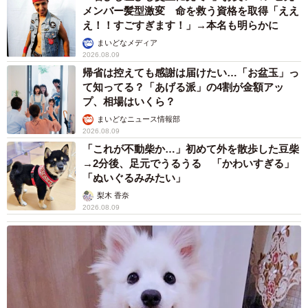
メンバー髪型激変 命を救う資格を取得「ええ
え！！すごすぎます！」→本名も明らかに
まいどなメディア
2026.08.09
帰省は控えても感謝は届けたい…「お盆玉」っ
て知ってる？「あげる派」の4割が金額アッ
プ、相場はいくら？
まいどなニュース情報部
2026.08.09
「これが不動柴か…」初めて外を散歩した豆柴
→2分後、足元でうるうる 「かわいすぎる」
「ぬいぐるみみたい」
梨木 香奈
2026.08.09