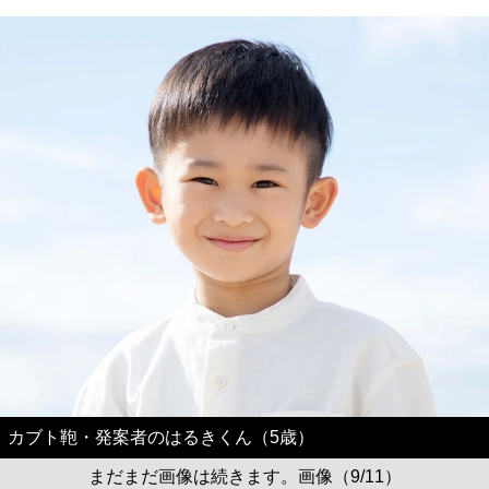
カブト鞄・発案者のはるきくん（5歳）
まだまだ画像は続きます。画像（9/11）