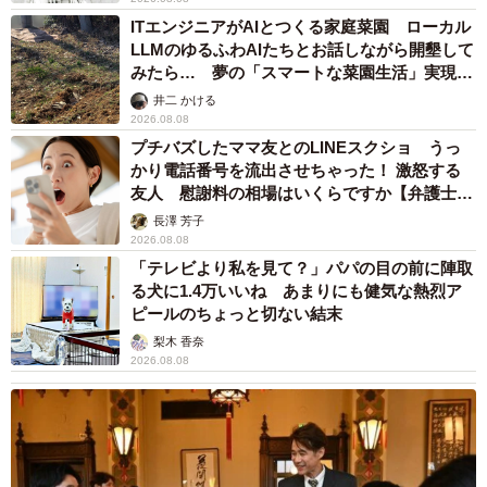
ITエンジニアがAIとつくる家庭菜園 ローカル
LLMのゆるふわAIたちとお話しながら開墾して
みたら… 夢の「スマートな菜園生活」実現な
るか
井二 かける
2026.08.08
プチバズしたママ友とのLINEスクショ うっ
かり電話番号を流出させちゃった！ 激怒する
友人 慰謝料の相場はいくらですか【弁護士が
解説】
長澤 芳子
2026.08.08
「テレビより私を見て？」パパの目の前に陣取
る犬に1.4万いいね あまりにも健気な熱烈ア
ピールのちょっと切ない結末
梨木 香奈
2026.08.08