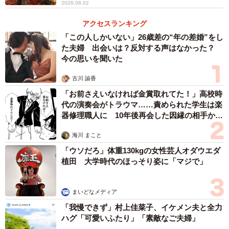
2026.08.02
アクセスランキング
「この人しかいない」26歳差の“年の差婚”をし
た夫婦 出会いは？反対する声はなかった？
今の思いを聞いた
古川 諭香
「お前さえいなければ金賞取れてた！」高校時
代の演奏会がトラウマ……責められた学生は楽
器修理職人に 10年後再会した因縁の相手から
思わぬ申し出【漫画】
海川 まこと
「ウソだろ」体重130kgの女性芸人オダウエダ
植田 大学時代のほっそり姿に「マジで」
まいどなメディア
「我慢できず」村上佳菜子、イケメン夫と全力
ハグ「可愛いふたり」「素敵なご夫婦」