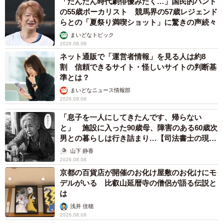
「だんだん時代劇俳優みたく…」国民的バンド
の55歳ボーカリスト 競馬界の57歳レジェンド
らとの「夏祭り満喫ショット」に驚きの声続々
まいどなトピック
2026.08.08
ネット通販で「運営者情報」を見る人は約8
割 信頼できるサイト・怪しいサイトの判断基
準とは？
まいどなニュース情報部
2026.08.08
「息子を一人にしてきたんです、帰らない
と」 施設に入った90歳母、障害のある60歳次
男との暮らしは行き詰まり…【司法書士の現場
から】
山下 静香
2026.08.08
京都の百貨店が開催のお化け屋敷のお化けにモ
デルがいる 比叡山延暦寺の僧侶が語る伝説と
は
浅井 佳穂
2026.08.08