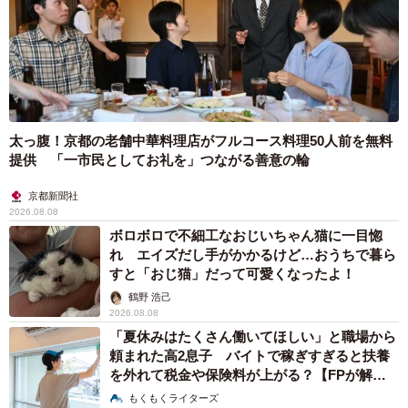
太っ腹！京都の老舗中華料理店がフルコース料理50人前を無料
提供 「一市民としてお礼を」つながる善意の輪
京都新聞社
2026.08.08
ボロボロで不細工なおじいちゃん猫に一目惚
れ エイズだし手がかかるけど…おうちで暮ら
すと「おじ猫」だって可愛くなったよ！
鶴野 浩己
2026.08.08
「夏休みはたくさん働いてほしい」と職場から
頼まれた高2息子 バイトで稼ぎすぎると扶養
を外れて税金や保険料が上がる？【FPが解
説】
もくもくライターズ