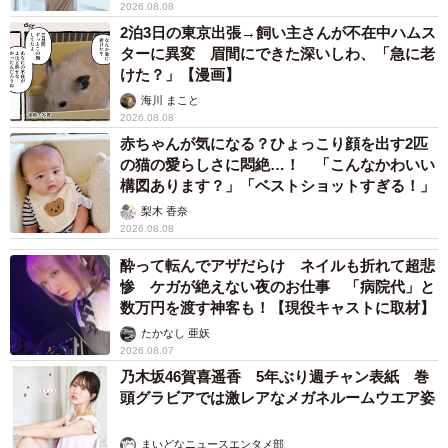
2026.08.08
2泊3日の東京出張→飼い主さんが不在中ハムス
ターに異変 眉間にできた深いしわ、「急に老
けた？」【漫画】
海川 まこと
2026.08.08
赤ちゃんが気になる？ひょっこり顔を出す2匹
の猫の愛らしさに悶絶…！ 「こんなかわいい
構図あります？」「ベストショットすぎる！」
梨木 香奈
2026.08.08
酔って転んでアザだらけ ネイルも折れて超悲
惨 ケガが絶えない夜のお仕事 「病院代」と
数万円を渡す神客も！【現役キャストに取材】
たかなし 亜妖
2026.08.07
乃木坂46賀喜遥香 5年ぶり週チャン表紙 巻
頭グラビアでは激レアなメガネルームウエア姿
まいどなニュースエンタメ部