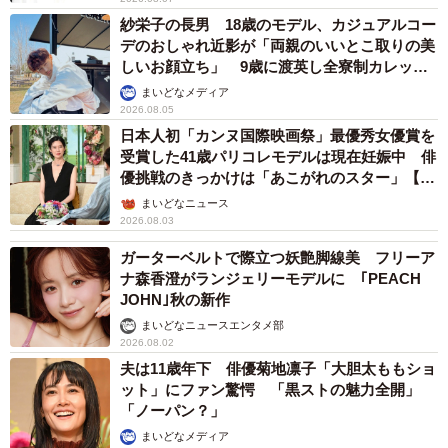
紗栄子の長男 18歳のモデル、カジュアルコー
デのおしゃれ近影が「両親のいいとこ取りの美
しいお顔立ち」 9歳に渡英し全寮制カレッジ
で学ぶ
まいどなメディア
2026.08.05
日本人初「カンヌ国際映画祭」最優秀女優賞を
受賞した41歳パリコレモデルは現在妊娠中 俳
優挑戦のきっかけは「あこがれのスター」【徹
子の部屋】
まいどなニュース
2026.08.03
ガーターベルトで際立つ妖艶脚線美 フリーア
ナ森香澄がランジェリーモデルに ｢PEACH
JOHN｣秋の新作
まいどなニュースエンタメ部
2026.08.02
夫は11歳年下 俳優菊地凛子「大胆太ももショ
ット」にファン驚愕 「黒ストの魅力全開」
「ノーパン？」
まいどなメディア