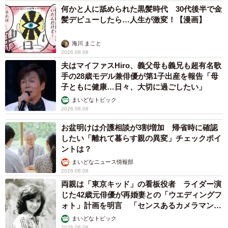
何かと人に舐められた黒髪時代 30代後半で金
髪デビューしたら…人生が激変！【漫画】
海川 まこと
2026.08.08
夫はマイファスHiro、義父母も義兄も超有名歌
手の28歳モデル兼俳優が第1子出産を報告「母
子ともに健康…日々、大切に過ごしたい」
まいどなトピック
2026.08.08
お盆明けは介護相談が3割増加 帰省時に確認
したい「離れて暮らす親の異変」チェックポイ
ントは？
まいどなニュース情報部
2026.08.08
両親は「東京キッド」の看板役者 ライダー演
じた42歳元俳優が再婚妻との「ウエディングフ
ォト」計画を明言 「センスあるカメラマン求
む」
まいどなトピック
2026.08.08