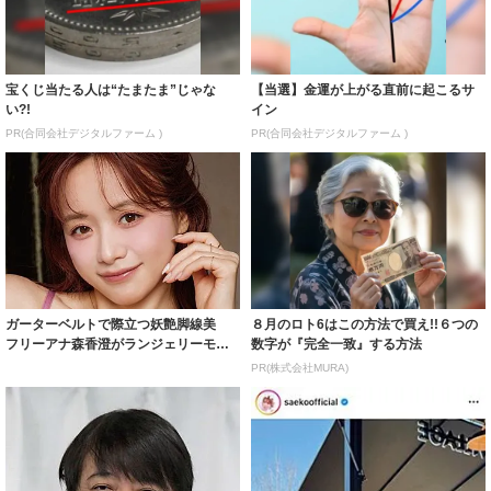
宝くじ当たる人は“たまたま”じゃな
【当選】金運が上がる直前に起こるサ
い?!
イン
PR(合同会社デジタルファーム )
PR(合同会社デジタルファーム )
ガーターベルトで際立つ妖艶脚線美
８月のロト6はこの方法で買え!!６つの
フリーアナ森香澄がランジェリーモデ
数字が『完全一致』する方法
ルに ｢PE...
PR(株式会社MURA)