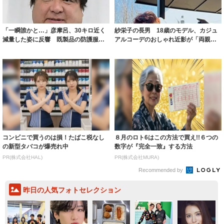
「一瞬誰かと…」彦摩呂、30キロ近く
紗栄子の長男 18歳のモデル、カジュ
減量した姿に反響 既製品の防護服が
アルコーデのおしゃれ近影が「両親の
着られると...
いいとこ取...
コンビニで買うのは損！たばこ税なし
８月のロト6はこの方法で買え!!６つの
の新型タバコが爆売れ中
数字が『完全一致』する方法
PR(株式会社HAL)
PR(株式会社MURA)
Recommended by
昨日の人気フォトセレクション