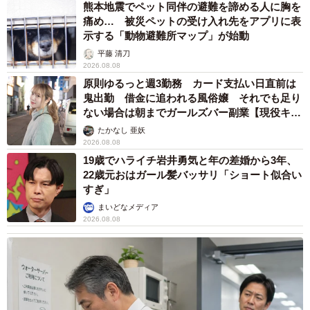
熊本地震でペット同伴の避難を諦める人に胸を
痛め… 被災ペットの受け入れ先をアプリに表
示する「動物避難所マップ」が始動
平藤 清刀
2026.08.08
原則ゆるっと週3勤務 カード支払い日直前は
鬼出勤 借金に追われる風俗嬢 それでも足り
ない場合は朝までガールズバー副業【現役キャ
ストに取材】
たかなし 亜妖
2026.08.08
19歳でハライチ岩井勇気と年の差婚から3年、
22歳元おはガール髪バッサリ「ショート似合い
すぎ」
まいどなメディア
2026.08.08