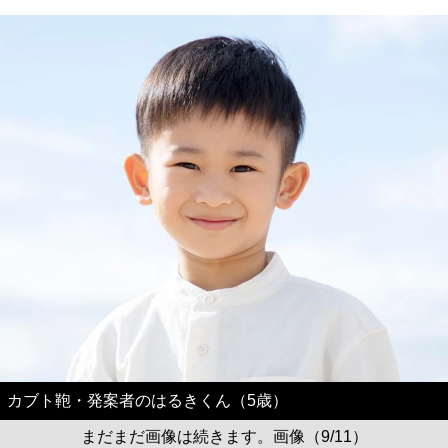
カブト鞄・発案者のはるきくん（5歳）
まだまだ画像は続きます。画像（9/11）