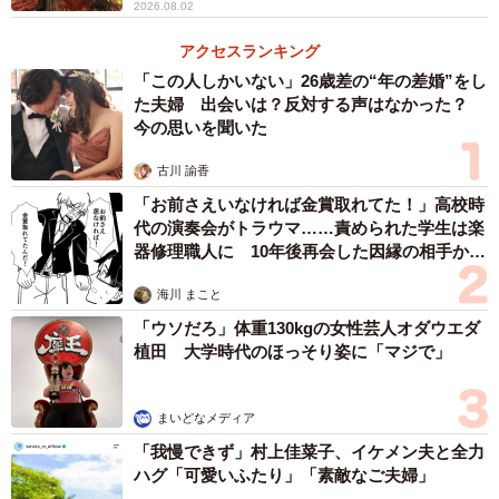
2026.08.02
アクセスランキング
「この人しかいない」26歳差の“年の差婚”をし
た夫婦 出会いは？反対する声はなかった？
今の思いを聞いた
古川 諭香
「お前さえいなければ金賞取れてた！」高校時
代の演奏会がトラウマ……責められた学生は楽
器修理職人に 10年後再会した因縁の相手から
思わぬ申し出【漫画】
海川 まこと
「ウソだろ」体重130kgの女性芸人オダウエダ
植田 大学時代のほっそり姿に「マジで」
まいどなメディア
「我慢できず」村上佳菜子、イケメン夫と全力
ハグ「可愛いふたり」「素敵なご夫婦」