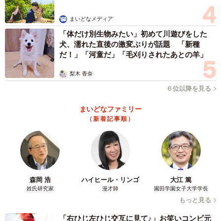
まいどなメディア
「体だけ別生物みたい」初めて川遊びをした
犬、濡れた直後の激変ぶりが話題 「新種
だ！」「河童だ」「毛刈りされたあとの羊」
梨木 香奈
６位以降を見る
まいどなファミリー
（新着記事順）
森岡 浩
ハイヒール・リンゴ
大江 篤
姓氏研究家
漫才師
園田学園女子大学学長
もっと見る
「右ひじ左ひじ交互に見て♪」お笑いコンビ元