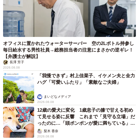
オフィスに置かれたウォーターサーバー 空の2Lボトル持参し
毎日給水する男性社員→総務担当者の注意にまさかの逆ギレ！
【弁護士が解説】
長澤 芳子
2026.08.08
「我慢できず」村上佳菜子、イケメン夫と全力
ハグ「可愛いふたり」「素敵なご夫婦」
まいどなメディア
2026.08.08
12歳の愛犬に変化 1歳息子の膝で甘える初め
て見せる姿に反響 これまで「見守る立場」だ
ったのに…「頭ポンポンが愛に満ちている」
「尊…」
梨木 香奈
2026.08.08