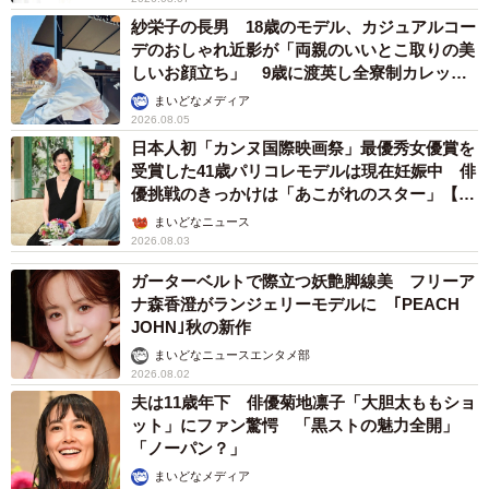
紗栄子の長男 18歳のモデル、カジュアルコー
デのおしゃれ近影が「両親のいいとこ取りの美
しいお顔立ち」 9歳に渡英し全寮制カレッジ
で学ぶ
まいどなメディア
2026.08.05
日本人初「カンヌ国際映画祭」最優秀女優賞を
受賞した41歳パリコレモデルは現在妊娠中 俳
優挑戦のきっかけは「あこがれのスター」【徹
子の部屋】
まいどなニュース
2026.08.03
ガーターベルトで際立つ妖艶脚線美 フリーア
ナ森香澄がランジェリーモデルに ｢PEACH
JOHN｣秋の新作
まいどなニュースエンタメ部
2026.08.02
夫は11歳年下 俳優菊地凛子「大胆太ももショ
ット」にファン驚愕 「黒ストの魅力全開」
「ノーパン？」
まいどなメディア