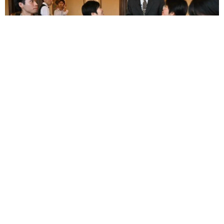
太っ腹！京都の老舗中華料理店がフルコース料理50人前を無料
提供 「一市民としてお礼を」つながる善意の輪
京都新聞社
2026.08.08
ボロボロで不細工なおじいちゃん猫に一目惚
れ エイズだし手がかかるけど…おうちで暮ら
すと「おじ猫」だって可愛くなったよ！
鶴野 浩己
2026.08.08
「夏休みはたくさん働いてほしい」と職場から
頼まれた高2息子 バイトで稼ぎすぎると扶養
を外れて税金や保険料が上がる？【FPが解
説】
もくもくライターズ