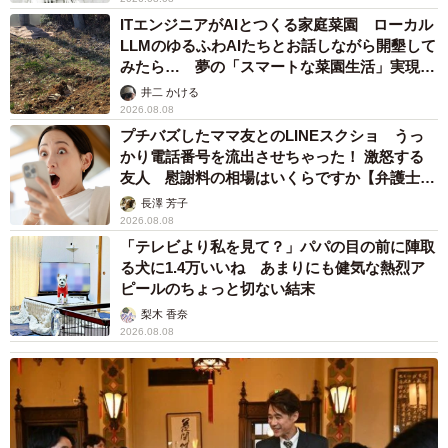
ITエンジニアがAIとつくる家庭菜園 ローカル
LLMのゆるふわAIたちとお話しながら開墾して
みたら… 夢の「スマートな菜園生活」実現な
るか
井二 かける
2026.08.08
プチバズしたママ友とのLINEスクショ うっ
かり電話番号を流出させちゃった！ 激怒する
友人 慰謝料の相場はいくらですか【弁護士が
解説】
長澤 芳子
2026.08.08
「テレビより私を見て？」パパの目の前に陣取
る犬に1.4万いいね あまりにも健気な熱烈ア
ピールのちょっと切ない結末
梨木 香奈
2026.08.08