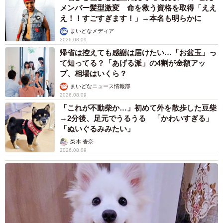
メンバー髪型激変 命を救う資格を取得「ええ
え！！すごすぎます！」→本名も明らかに
まいどなメディア
2026.08.09
帰省は控えても感謝は届けたい…「お盆玉」っ
て知ってる？「あげる派」の4割が金額アッ
プ、相場はいくら？
まいどなニュース情報部
2026.08.09
「これが不動柴か…」初めて外を散歩した豆柴
→2分後、足元でうるうる 「かわいすぎる」
「ぬいぐるみみたい」
梨木 香奈
2026.08.09