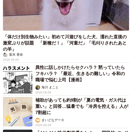
「体だけ別生物みたい」初めて川遊びをした犬、濡れた直後の
激変ぶりが話題 「新種だ！」「河童だ」「毛刈りされたあと
の羊」
梨木 香奈
2026.08.09
異性に話しかけたらセクハラ？ 黙っていたら
フキハラ？ 「最近、生きるの難しい」令和の
職場で悩む上司【漫画】
海川 まこと
2026.08.09
補助があっても約9割が「夏の電気・ガス代は
重い」と回答…猛暑でも「冷房を控える」人が
7割超に
まいどなデータ
2026.08.08