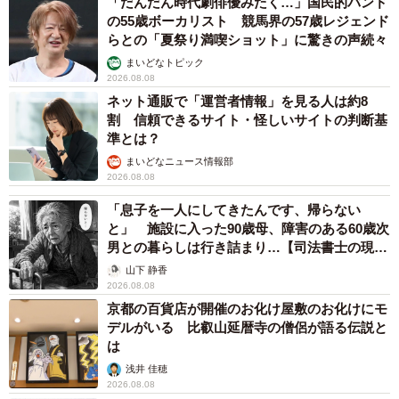
「だんだん時代劇俳優みたく…」国民的バンド
の55歳ボーカリスト 競馬界の57歳レジェンド
らとの「夏祭り満喫ショット」に驚きの声続々
まいどなトピック
2026.08.08
ネット通販で「運営者情報」を見る人は約8
割 信頼できるサイト・怪しいサイトの判断基
準とは？
まいどなニュース情報部
2026.08.08
「息子を一人にしてきたんです、帰らない
と」 施設に入った90歳母、障害のある60歳次
男との暮らしは行き詰まり…【司法書士の現場
から】
山下 静香
2026.08.08
京都の百貨店が開催のお化け屋敷のお化けにモ
デルがいる 比叡山延暦寺の僧侶が語る伝説と
は
浅井 佳穂
2026.08.08