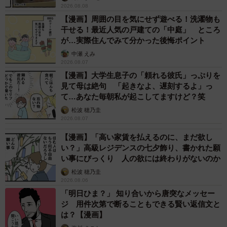
2026.08.08
【漫画】周囲の目を気にせず遊べる！洗濯物も
干せる！最近人気の戸建ての「中庭」 ところ
が…実際住んでみて分かった後悔ポイント
中瀬 えみ
2026.08.07
【漫画】大学生息子の「頼れる彼氏」っぷりを
見て母は絶句 「起きなよ、遅刻するよ」っ
て…あなた毎朝私が起こしてますけど？笑
松波 穂乃圭
2026.08.07
【漫画】「高い家賃を払えるのに、まだ欲し
い？」高級レジデンスの七夕飾り、書かれた願
い事にびっくり 人の欲には終わりがないのか
松波 穂乃圭
2026.08.06
「明日ひま？」 知り合いから唐突なメッセー
ジ 用件次第で断ることもできる賢い返信文と
は？【漫画】