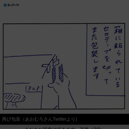
再び包装（あおむろさんTwitterより)