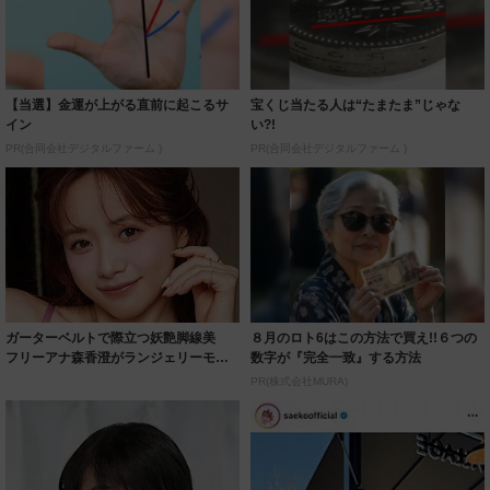
【当選】金運が上がる直前に起こるサ
宝くじ当たる人は“たまたま”じゃな
イン
い?!
PR(合同会社デジタルファーム )
PR(合同会社デジタルファーム )
ガーターベルトで際立つ妖艶脚線美
８月のロト6はこの方法で買え!!６つの
フリーアナ森香澄がランジェリーモデ
数字が『完全一致』する方法
ルに ｢PE...
PR(株式会社MURA)