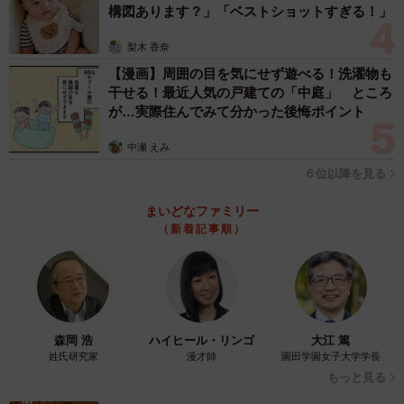
構図あります？」「ベストショットすぎる！」
梨木 香奈
【漫画】周囲の目を気にせず遊べる！洗濯物も
干せる！最近人気の戸建ての「中庭」 ところ
が…実際住んでみて分かった後悔ポイント
中瀬 えみ
６位以降を見る
まいどなファミリー
（新着記事順）
森岡 浩
ハイヒール・リンゴ
大江 篤
姓氏研究家
漫才師
園田学園女子大学学長
もっと見る