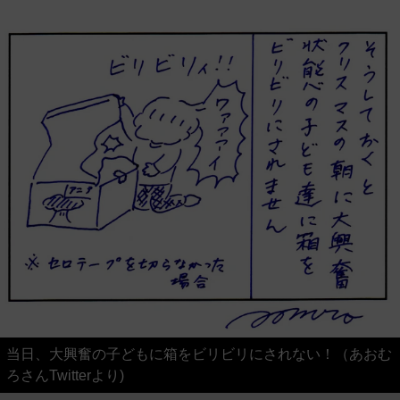
当日、大興奮の子どもに箱をビリビリにされない！（あおむ
ろさんTwitterより)