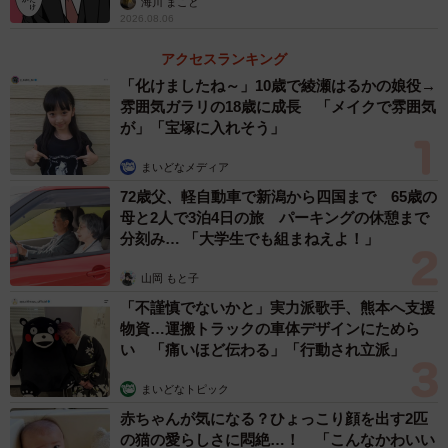
海川 まこと
2026.08.06
アクセスランキング
「化けましたね～」10歳で綾瀬はるかの娘役→
雰囲気ガラリの18歳に成長 「メイクで雰囲気
が」「宝塚に入れそう」
まいどなメディア
72歳父、軽自動車で新潟から四国まで 65歳の
母と2人で3泊4日の旅 パーキングの休憩まで
分刻み… 「大学生でも組まねえよ！」
山岡 もと子
「不謹慎でないかと」実力派歌手、熊本へ支援
物資…運搬トラックの車体デザインにためら
い 「痛いほど伝わる」「行動され立派」
まいどなトピック
赤ちゃんが気になる？ひょっこり顔を出す2匹
の猫の愛らしさに悶絶…！ 「こんなかわいい