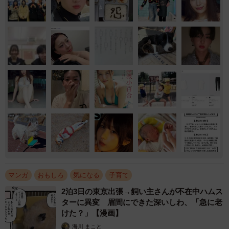
マンガ
おもしろ
気になる
子育て
2泊3日の東京出張→飼い主さんが不在中ハムス
ターに異変 眉間にできた深いしわ、「急に老
けた？」【漫画】
海川 まこと