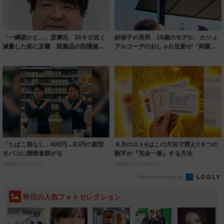
「一瞬誰かと…」彦摩呂、30キロ近く
紗栄子の長男 18歳のモデル、カジュ
減量した姿に反響 既製品の防護服が
アルコーデのおしゃれ近影が「両親の
着られると...
いいとこ取...
「たばこ税なし」600円→83円の新型
８月のロト6はこの方法で買え!!６つの
タバコに喫煙者群がる
数字が『完全一致』する方法
PR(株式会社HAL)
PR(株式会社MURA)
Recommended by
昨日の人気フォトセレクション