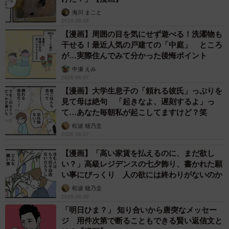
海川 まこと
2026.08.08
【漫画】周囲の目を気にせず遊べる！洗濯物も
干せる！最近人気の戸建ての「中庭」 ところ
が…実際住んでみて分かった後悔ポイント
中瀬 えみ
2026.08.07
【漫画】大学生息子の「頼れる彼氏」っぷりを
見て母は絶句 「起きなよ、遅刻するよ」っ
て…あなた毎朝私が起こしてますけど？笑
この細やかな視点には、「今すぐやります！」「なんとい
松波 穂乃圭
う心配り！簡単にしておくとか思いもつかず。なんともす
2026.08.07
ばらしい！」「わかりみが深くて思わずリプです」と絶賛
【漫画】「高い家賃を払えるのに、まだ欲し
コメントが続出しました。
い？」高級レジデンスの七夕飾り、書かれた願
い事にびっくり 人の欲には終わりがないのか
松波 穂乃圭
この作品の著者は、大阪在住で会社員として働きながら、
2026.08.06
漫画やイラストを描いているあおむろひろゆきさん
「明日ひま？」 知り合いから唐突なメッセー
（@
aomuro
）。２児のパパとして等身大の育児エッセイ
ジ 用件次第で断ることもできる賢い返信文と