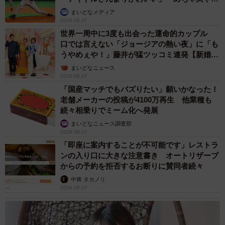
か」
まいどなメディア
2026.08.07
世界一周中に3度も出会った運命的カップル
口では言えない「ジョージアの熱い夜」に「も
うやめぇや！」藤井が猛ツッコミ連発【新婚さ
ん】
まいどなニュース
2026.08.07
「国産マッチでもバズりたい」願いかなった！
老舗メーカーの投稿が4100万再生 他業種も
続々相乗りでミーム化へ発展
まいどなニュース調査部
2026.08.07
「即座に案内することが不可能です」レストラ
ンの入り口に大きな注意書き オートリザーブ
からの予約を拒否するお断りに賛同者続々
中将 タカノリ
2026.08.07