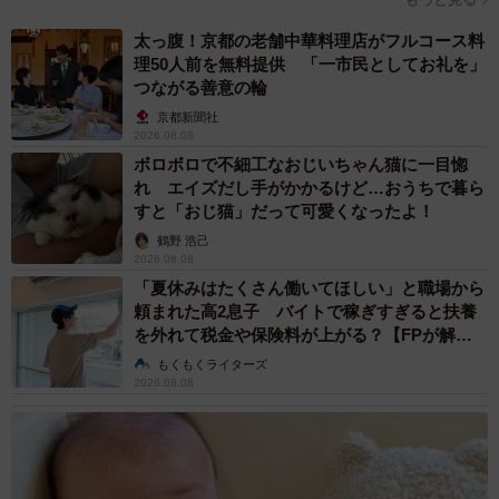
す。
太っ腹！京都の老舗中華料理店がフルコース料
理50人前を無料提供 「一市民としてお礼を」
ーーひとつの作品にどれぐらいの時間がかかりますか？
つながる善意の輪
京都新聞社
ボールペン一発描きで、所要時間は15分くらい。忙しくて
2026.08.08
ボロボロで不細工なおじいちゃん猫に一目惚
ゆっくり絵を描く時間がない中で、日々のことを日記のよ
れ エイズだし手がかかるけど…おうちで暮ら
うに残したいなあと考えた結果、この一発描き方式を取る
すと「おじ猫」だって可愛くなったよ！
ようになりました。
鶴野 浩己
2026.08.08
ーー漫画を描く際に心がけていることはありますか？
「夏休みはたくさん働いてほしい」と職場から
頼まれた高2息子 バイトで稼ぎすぎると扶養
を外れて税金や保険料が上がる？【FPが解
心がけとしては当たり前のことですが、漫画を読んで傷つ
説】
もくもくライターズ
く人がいないようにということと、自分の子どもが読んで
2026.08.08
嫌な気持ちにならないように、ということは気をつけてい
ます。
ーーほかにも、子育てでおもしろいと感じることは？