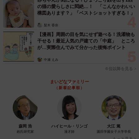
息子とサンタに手紙を書いていたので「パパもプレゼント
の猫の愛らしさに悶絶…！ 「こんなかわいい
構図あります？」「ベストショットすぎる！」
欲しい」と言ったら「いっぺん書いてみたらいいやん。大
人ってバレへんかもしれんよ」と熱心に勧められ、罪悪感
梨木 香奈
を感じてしまったことも。すべて実際にあったお話です。
【漫画】周囲の目を気にせず遊べる！洗濯物も
干せる！最近人気の戸建ての「中庭」 ところ
が…実際住んでみて分かった後悔ポイント
ーーこの時期ならではの、パパママのあるあるですね。
中瀬 えみ
妻と子どもの前でクリスマスプレゼントの話をするとき
６位以降を見る
は、バレないように隠語を使ってやりとりしています。
まいどなファミリー
「クリスマスプレゼント」は「XP」というコードネーム
（新着記事順）
で、例えば「XPどこに置いとく？」みたいに使っていま
す。
「子どもの発想力に驚かされます」
森岡 浩
ハイヒール・リンゴ
大江 篤
あおむろさんは、娘さんが生まれた7年前からTwitterで生活
姓氏研究家
漫才師
園田学園女子大学学長
漫画を発表し、作品数は今年で通算1000本を超えたそうで
もっと見る