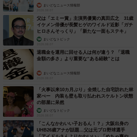
まいどなニュース情報部
2026.08.07
父は「エミー賞」主演男優賞の真田広之 31歳
イケメン俳優が長髪ヒゲのワイルド近影「ガチ
ヒロさんそっくり」「新たな一面もステキ」
まいどなトピック
2026.08.07
退職金を運用に回せる人は何が違う？ 「退職
金額の多さ」より重要な“ある経験”とは
まいどなニュース情報部
2026.08.07
「火事以来10カ月ぶり」全焼した自宅訪れた林
家ぺー 内装も壁も取り払われスケルトン状態
の部屋に呆然
まいどなトピック
2026.08.07
「こんなかわいい子おるん！？」大阪出身の
UHB26歳アナが話題…父は元プロ野球選手
「アイドルさんよりかわいい」「めちゃ爽や