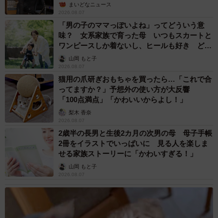
まいどなニュース
2026.08.07
「男の子のママっぽいよね」ってどういう意
味？ 女系家族で育った母 いつもスカートと
ワンピースしか着ないし、ヒールも好き どの
へんが…
山岡 もと子
2026.08.07
猫用の爪研ぎおもちゃを買ったら…「これで合
ってますか？」予想外の使い方が大反響
「100点満点」「かわいいからよし！」
梨木 香奈
2026.08.07
2歳半の長男と生後2カ月の次男の母 母子手帳
2冊をイラストでいっぱいに 見る人を楽しま
せる家族ストーリーに「かわいすぎる！」
山岡 もと子
2026.08.07