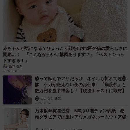
たまに子どもたちが即興でミュージカルのようなものをや
ってくれるのですが、ちゃんとオチや笑わせるところも考
えられていて、毎回大笑いしていますね。子どものやわら
かい発想力には驚かされます。
赤ちゃんが気になる？ひょっこり顔を出す2匹の猫の愛らしさに
◇ ◇
悶絶…！ 「こんなかわいい構図あります？」「ベストショッ
トすぎる！」
梨木 香奈
SNSでの発信について、読者に「いつも読んでいただき、
2026.08.08
本当にありがとうございます。これからもちょこちょこと
酔って転んでアザだらけ ネイルも折れて超悲
惨 ケガが絶えない夜のお仕事 「病院代」と
描いてまいります」と感謝していたあおむろさん。日々の
数万円を渡す神客も！【現役キャストに取材】
子育てで、笑って共感できるお話があふれています。
たかなし 亜妖
2026.08.07
■あおむろさんTwitter
https://twitter.com/aomuro
乃木坂46賀喜遥香 5年ぶり週チャン表紙 巻
■あおむろさん公式サイト
https://aomuro.com/
頭グラビアでは激レアなメガネルームウエア姿