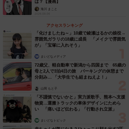
は？【漫画】
なども刊行され、日々「生活漫画」を発信しています。
海川 まこと
2026.08.06
ーープレゼント箱の４コマ、感心しました！実際の経験か
らですか？
アクセスランキング
「化けましたね～」10歳で綾瀬はるかの娘役→
雰囲気ガラリの18歳に成長 「メイクで雰囲気
ありがとうございます。子どもたちとの生活の中で思いつ
が」「宝塚に入れそう」
きました。箱がビリビリになるのを防止するためでもある
のですが、子どもがプレゼントを開封するシーンを撮影し
まいどなメディア
てると、テープを貼ったままだと「テープとって～！」と
72歳父、軽自動車で新潟から四国まで 65歳の
母と2人で3泊4日の旅 パーキングの休憩まで
言われ、撮影を中断することもあり、この方法を取るよう
分刻み… 「大学生でも組まねえよ！」
になりました。
山岡 もと子
ーーほかにも、コロナ禍の入国制限で子どもから「サンタ
「不謹慎でないかと」実力派歌手、熊本へ支援
物資…運搬トラックの車体デザインにためら
さん大丈夫？」と心配されるエピソードなど、思わずクス
い 「痛いほど伝わる」「行動され立派」
ッとなります。
まいどなトピック
それは、先日8歳になった娘の言動ですね。ほかに、5歳の
赤ちゃんが気になる？ひょっこり顔を出す2匹