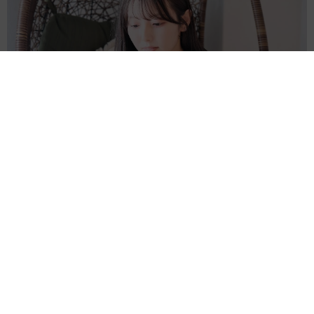
「本は買うだけでいい」京極夏彦さんの言葉に共感した女性→
リビングの本棚に140冊を積読 「家に自分だけの本屋さん」
山岡 もと子
2026.08.07
友人のマンション敷地内に度々車を停めていた
ら…注意の貼り紙でナンバーをさらされました
【弁護士が解説】
長澤 芳子
2026.08.07
愛車は総走行距離17万キロのホンダレジェン
ド 「どなたか欲しい方が居たら」 大御所漫