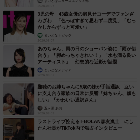
まいどなニュースエンタメ部
2026.08.07
3児の母 43歳女優の肩見せコーデでファンざ
わざわ 「色っぽすぎて思わず二度見」「むっ
かしからずっと可愛い」
まいどなトピック
2026.08.07
あのちゃん、雨の日のショーパン姿に「雨が似
合う」「脚めっちゃきれい！」「水も滴る良い
アーティスト」 幻想的な近影が話題
まいどなメディア
2026.08.07
難聴のお姉ちゃんに5歳の妹が手話通訳 互い
に支え合う家族の日常に反響「妹ちゃん、頼も
しい」「かわいい通訳さん」
五ヶ瀬 あお
2026.08.07
ラストライブ控えるT-BOLAN森友嵐士 にし
たん社長がTikTok内で独占インタビュー