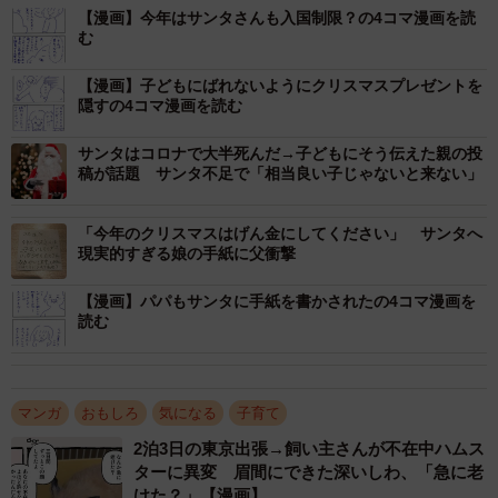
【漫画】今年はサンタさんも入国制限？の4コマ漫画を読
む
【漫画】子どもにばれないようにクリスマスプレゼントを
隠すの4コマ漫画を読む
サンタはコロナで大半死んだ→子どもにそう伝えた親の投
稿が話題 サンタ不足で「相当良い子じゃないと来ない」
「今年のクリスマスはげん金にしてください」 サンタへ
現実的すぎる娘の手紙に父衝撃
【漫画】パパもサンタに手紙を書かされたの4コマ漫画を
読む
1/9
プレゼントのひと工夫の話(あおむろさんTwitterより)
マンガ
おもしろ
気になる
子育て
2泊3日の東京出張→飼い主さんが不在中ハムス
ターに異変 眉間にできた深いしわ、「急に老
けた？」【漫画】