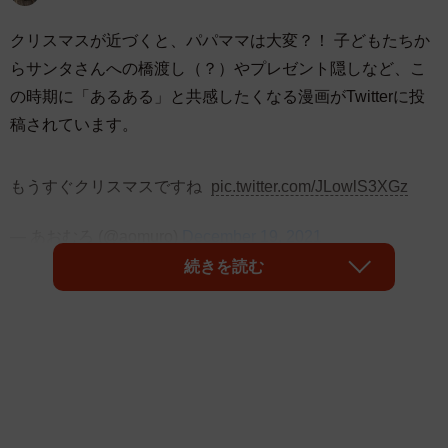
クリスマスが近づくと、パパママは大変？！ 子どもたちか
らサンタさんへの橋渡し（？）やプレゼント隠しなど、こ
の時期に「あるある」と共感したくなる漫画がTwitterに投
稿されています。
もうすぐクリスマスですね
pic.twitter.com/JLowlS3XGz
— あおむろ (@aomuro)
December 19, 2021
続きを読む
「プレゼントの箱を置いておきたいサンタさんへ」で始ま
る４コマ漫画は、（1）まず買ってきた贈り物の包装を慎重
に解き→（2）箱に貼られているセロテープを切り→（3）
再び包装→（4）当日、大興奮の子どもに箱をビリビリにさ
れない！という、準備の工夫が描かれています。