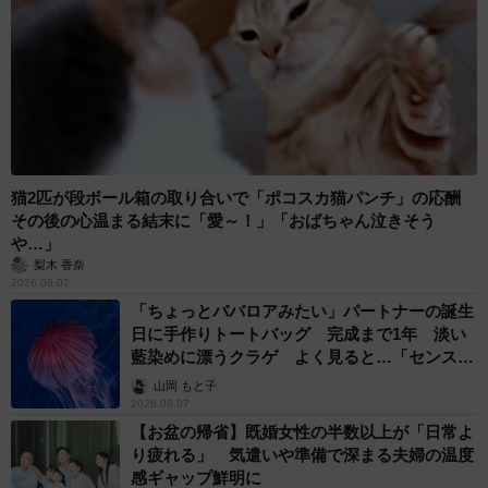
猫2匹が段ボール箱の取り合いで「ポコスカ猫パンチ」の応酬
その後の心温まる結末に「愛～！」「おばちゃん泣きそう
や…」
梨木 香奈
2026.08.07
「ちょっとババロアみたい」パートナーの誕生
日に手作りトートバッグ 完成まで1年 淡い
藍染めに漂うクラゲ よく見ると…「センスす
ごい」
山岡 もと子
2026.08.07
【お盆の帰省】既婚女性の半数以上が「日常よ
り疲れる」 気遣いや準備で深まる夫婦の温度
感ギャップ鮮明に