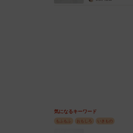
前面でくり広げられるドラマに
気になるキーワード
もふもふ
おもしろ
いきもの