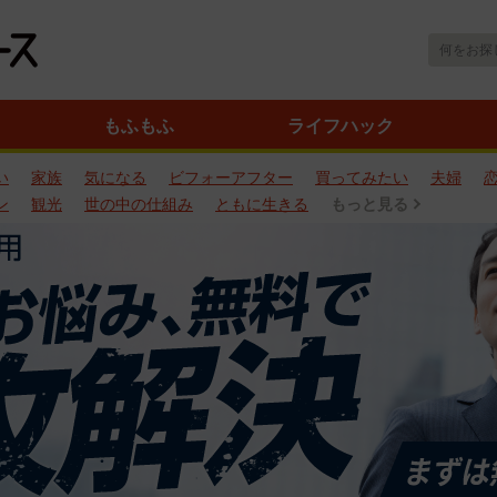
もふもふ
ライフハック
い
家族
気になる
ビフォーアフター
買ってみたい
夫婦
ン
観光
世の中の仕組み
ともに生きる
もっと見る