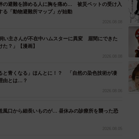
伴の避難を諦める人に胸を痛め… 被災ペットの受け入
、踊り続ける文鳥さん（完）／画像提供：たかはらさん
する「動物避難所マップ」が始動
2026.08.08
謎めいた関係性に注目した人たちから、「カオス。」
ぎる」といった声が寄せられた他、「情報量多いけどど
→飼い主さんが不在中ハムスターに異変 眉間にできた
も届きました。動画を投稿した、たかはら
けた？」【漫画】
2026.08.08
ついて教えてください。まず画面右端、手の中にいる文
ると青くなる」ほんとに！？ 「自然の染色技術が凄
理由とは…？
）
2026.08.06
怒りん坊でいつもギャロロ！！と鳴いています。手の
間や文鳥に対して理不尽な攻撃も多いので、チンピラ文
送風口から細長いものが… 昼休みの診療所を襲った恐
】
を開いて迫ってくる文鳥さんは？
2026.08.05