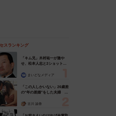
セスランキング
「キム兄」木村祐一が激や
せ、松本人志と2ショット
「一瞬、分からなかったわ」
「テキヤの兄さん」
まいどなメディア
「この人しかいない」26歳差
の“年の差婚”をした夫婦 出
会いは？反対する声はなかっ
た？ 今の思いを聞いた
古川 諭香
「お前さえいなければ金賞取