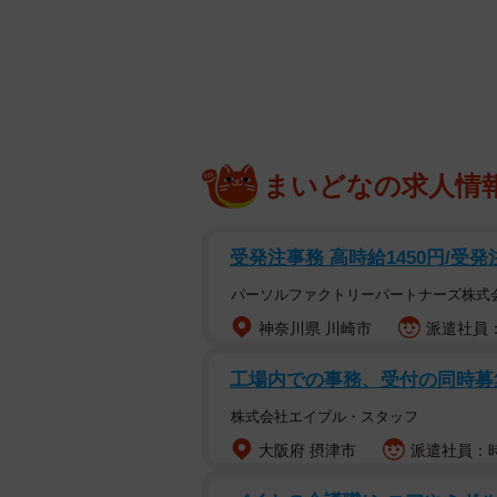
まいどなの求人情
画面右端に飼い主さんに撫でてもらう文鳥さ
今、波乱に満ちたド
受発注事務 高時給1450円/受
パーソルファクトリーパートナーズ株式
神奈川県 川崎市
派遣社員：
工場内での事務、受付の同時募
株式会社エイブル・スタッフ
大阪府 摂津市
派遣社員：時給