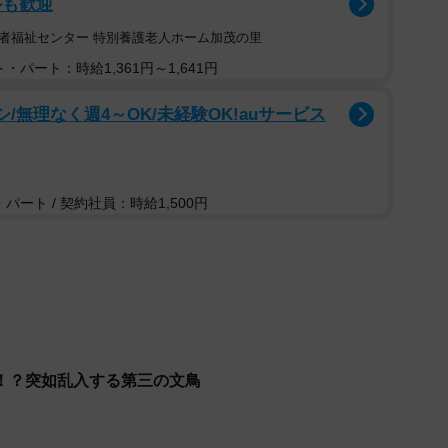
ルも歓迎
者福祉センター 特別養護老人ホーム加茂の里
・パート：時給1,361円～1,641円
2/6
/無理なく週4～OK/未経験OK!auサービス
鳥さんが登場！／画像提供：たかはらさん
パート / 契約社員：時給1,500円
！？突如乱入する第三の文鳥