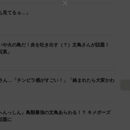
も見てるョ…」
3/6
消えた手を、追いかける第三の文鳥さん／画像提供：たかはらさん
いや火の鳥だ！炎を吐き出す（？）文鳥さんが話題！
写真」
さん…「チンピラ感がすごい！」「絡まれたら大変かわ
へんっしん」鳥類最強の文鳥あらわる！？ キメポーズ
話題に