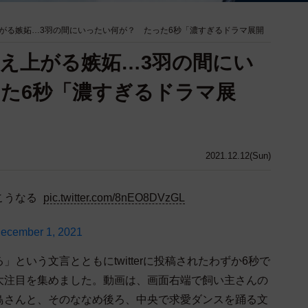
がる嫉妬…3羽の間にいったい何が？ たった6秒「濃すぎるドラマ展開
え上がる嫉妬…3羽の間にい
た6秒「濃すぎるドラマ展
2021.12.12(Sun)
こうなる
pic.twitter.com/8nEO8DVzGL
ecember 1, 2021
いう文言とともにtwitterに投稿されたわずか6秒で
大注目を集めました。動画は、画面右端で飼い主さんの
鳥さんと、そのななめ後ろ、中央で求愛ダンスを踊る文