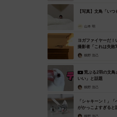
【写真】文鳥「いつ
山本 明
撫でてもらっていた文鳥さんごと画面右に
ヨガファイヤーだ！
撮影者「これは失敗
鶴野 浩己
荒ぶる2羽の文鳥
いい」と話題
鶴野 浩己
「シャキーン！」「
がかっこよすぎると
鶴野 浩己