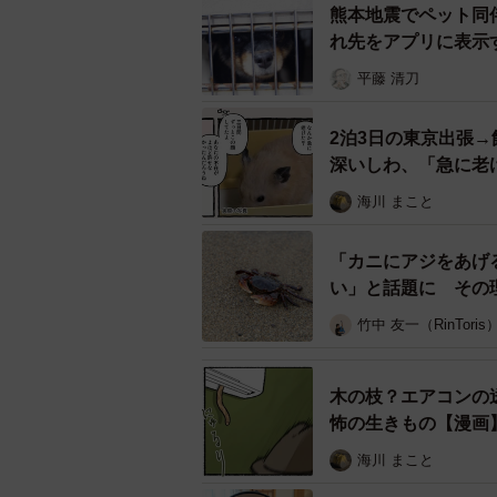
熊本地震でペット同
皆、去った…。でも気にせず独り
れ先をアプリに表示
平藤 清刀
唐突なエンディングと文鳥さん達の
「文鳥しかいないのに情報量が多す
2泊3日の東京出張
れもかわいいのはわかった」との声
深いしわ、「急に老
（@ppp_tk_）さんに聞きました。
海川 まこと
――動画に登場する、文鳥さん達に
「カニにアジをあげ
鳥さんのお名まえは？
い」と話題に その
竹中 友一（RinToris
ブンちゃん（オス）です。とっても
上や手の中にいる時は静かです。人
鳥と言っています。
木の枝？エアコンの
怖の生きもの【漫画
――画面左から登場する、くちばし
海川 まこと