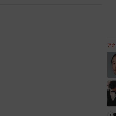
4/6
全く無関心な背後の文鳥さん／画像提供：たかはらさん
アク
5/6