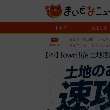
ニ
トップ
おもしろ
ュ
ー
保護犬・保護猫
かんさ
ス
一
ダイエット
ファッショ
覧