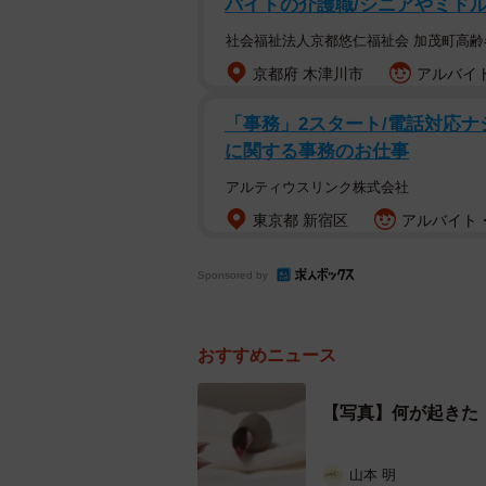
バイトの介護職/シニアやミド
社会福祉法人京都悠仁福祉会 加茂町高齢
京都府 木津川市
アルバイト
「事務」2スタート/電話対応ナシ
に関する事務のお仕事
画面左から第三の文
アルティウスリンク株式会社
東京都 新宿区
アルバイト・
Sponsored by
おすすめニュース
【写真】何が起きた
山本 明