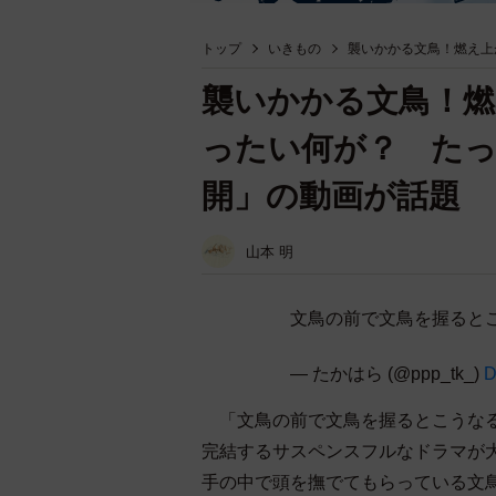
トップ
いきもの
襲いかかる文鳥！燃え上
襲いかかる文鳥！燃
ったい何が？ たっ
開」の動画が話題
山本 明
文鳥の前で文鳥を握ると
— たかはら (@ppp_tk_)
D
「文鳥の前で文鳥を握るとこうなる」と
完結するサスペンスフルなドラマが
手の中で頭を撫でてもらっている文