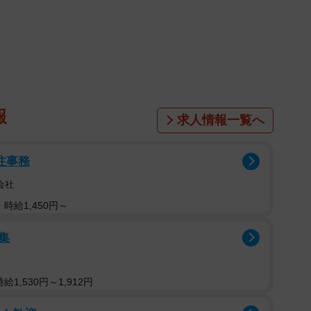
1/6
報
求人情報一覧へ
ん、中央には一心に求愛ダンスのステップを踏む文鳥さんの姿が。
ラマが始まる…！／画像提供：たかはらさん
発注事務
会社
時給1,450円～
集
1,530円～1,912円