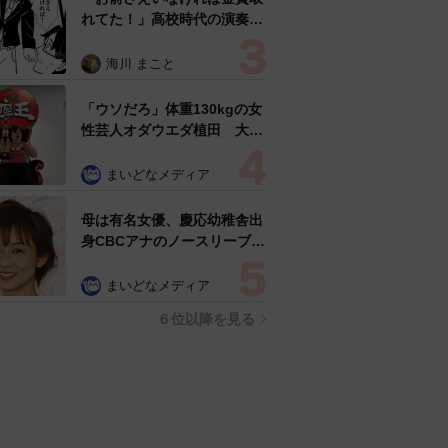
れてた！」高校時代の演奏会
がトラウマ……責められた学
生は楽器修理職人に 10年後
海川 まこと
再会した因縁の相手から思わ
ぬ申し出【漫画】
「ウソだろ」体重130kgの女
性芸人オダウエダ植田 大学
時代のほっそり姿に「マジ
で」
まいどなメディア
母は有名女優、慶応幼稚舎出
身CBCアナのノースリーブ姿
「育ちの良さが表情に表れて
る」「天使の笑顔」
まいどなメディア
６位以降を見る