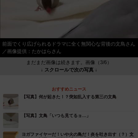
前面でくり広げられるドラマに全く無関心な背後の文鳥さん
／画像提供：たかはらさん
まだまだ画像は続きます。画像（3/6）
↓ スクロールで次の写真 ↓
おすすめニュース
【写真】何が起きた！？突如乱入する第三の文鳥
【写真】文鳥「いつも見てるョ…」
ヨガファイヤーだ！いや火の鳥だ！炎を吐き出す（？）文