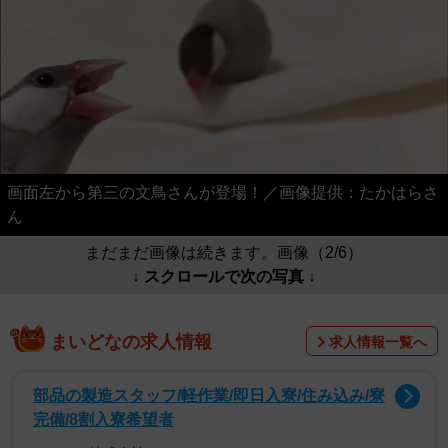
画面左から第三の文鳥さんが登場！／画像提供：たかはらさ
ん
まだまだ画像は続きます。画像（2/6）
↓ スクロールで次の写真 ↓
まいどなの求人情報
求人情報一覧へ
部品の製造スタッフ/軽作業/即日入寮/住み込み/寮
完備/8割入寮希望者