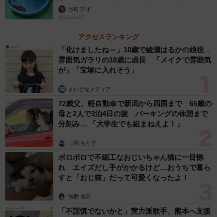
は……
谷町 邦子
2026.08.05
アクセスランキング
「化けましたね～」10歳で綾瀬はるかの娘役→
雰囲気ガラリの18歳に成長 「メイクで雰囲気
が」「宝塚に入れそう」
まいどなメディア
72歳父、軽自動車で新潟から四国まで 65歳の
母と2人で3泊4日の旅 パーキングの休憩まで
分刻み… 「大学生でも組まねえよ！」
山岡 もと子
ボロボロで不細工なおじいちゃん猫に一目惚
れ エイズだし手がかかるけど…おうちで暮ら
すと「おじ猫」だって可愛くなったよ！
鶴野 浩己
「不謹慎でないかと」実力派歌手、熊本へ支援