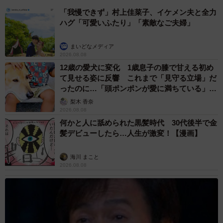
「我慢できず」村上佳菜子、イケメン夫と全力
ハグ「可愛いふたり」「素敵なご夫婦」
まいどなメディア
2026.08.08
12歳の愛犬に変化 1歳息子の膝で甘える初め
て見せる姿に反響 これまで「見守る立場」だ
ったのに…「頭ポンポンが愛に満ちている」
「尊…」
梨木 香奈
2026.08.08
何かと人に舐められた黒髪時代 30代後半で金
髪デビューしたら…人生が激変！【漫画】
海川 まこと
2026.08.08