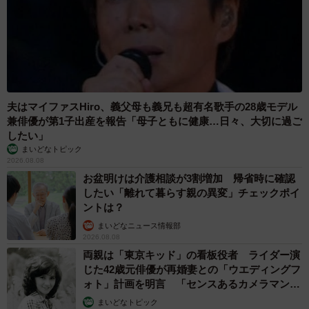
夫はマイファスHiro、義父母も義兄も超有名歌手の28歳モデル
兼俳優が第1子出産を報告「母子ともに健康…日々、大切に過ご
したい」
まいどなトピック
2026.08.08
お盆明けは介護相談が3割増加 帰省時に確認
したい「離れて暮らす親の異変」チェックポイ
ントは？
まいどなニュース情報部
2026.08.08
両親は「東京キッド」の看板役者 ライダー演
じた42歳元俳優が再婚妻との「ウエディングフ
ォト」計画を明言 「センスあるカメラマン求
む」
まいどなトピック