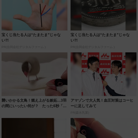
宝くじ当たる人は“たまたま”じゃな
宝くじ当たる人は“たまたま”じゃな
い?!
い?!
PR(合同会社デジタルファーム )
PR(合同会社デジタルファーム )
襲いかかる文鳥！燃え上がる嫉妬…3羽
アマゾンで大人気！血圧対策はコーヒ
の間にいったい何が？ たった6秒「濃
ーに足してみて
すぎるド...
PR(森永乳業)