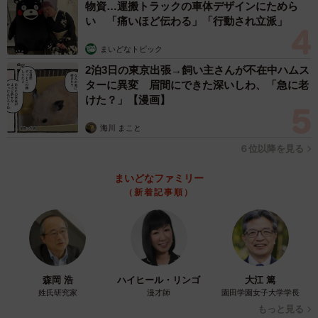
物資…運搬トラックの車体デザインにためら
い 「痛いほど伝わる」「行動され立派」
まいどなトピック
2泊3日の東京出張→飼い主さんが不在中ハムス
ターに異変 眉間にできた深いしわ、「急に老
けた？」【漫画】
海川 まこと
６位以降を見る
まいどなファミリー
（新着記事順）
森岡 浩
ハイヒール・リンゴ
大江 篤
姓氏研究家
漫才師
園田学園女子大学学長
もっと見る