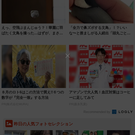
えっ、空飛ぶまんじゅう？！華麗に羽
「全力で鼻ズボする文鳥」！？いい
ばたく文鳥を撮った…はずが、まさか
な〜と羨ましがる人続出「頭丸ごと入
の姿 ネット...
ってるw」
８月のロト6はこの方法で買え!!６つの
アマゾンで大人気！血圧対策はコーヒ
数字が『完全一致』する方法
ーに足してみて
PR(株式会社MURA)
PR(森永乳業)
Recommended by
昨日の人気フォトセレクション