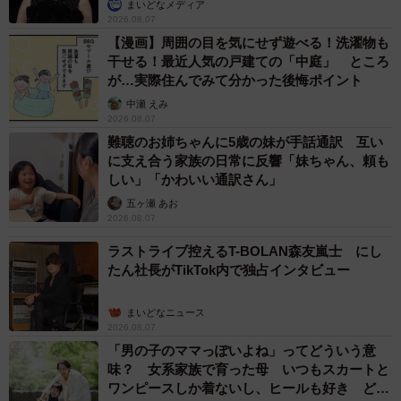
まいどなメディア
2026.08.07
【漫画】周囲の目を気にせず遊べる！洗濯物も
干せる！最近人気の戸建ての「中庭」 ところ
が…実際住んでみて分かった後悔ポイント
中瀬 えみ
2026.08.07
難聴のお姉ちゃんに5歳の妹が手話通訳 互い
に支え合う家族の日常に反響「妹ちゃん、頼も
しい」「かわいい通訳さん」
五ヶ瀬 あお
2026.08.07
ラストライブ控えるT-BOLAN森友嵐士 にし
たん社長がTikTok内で独占インタビュー
まいどなニュース
2026.08.07
「男の子のママっぽいよね」ってどういう意
味？ 女系家族で育った母 いつもスカートと
ワンピースしか着ないし、ヒールも好き どの