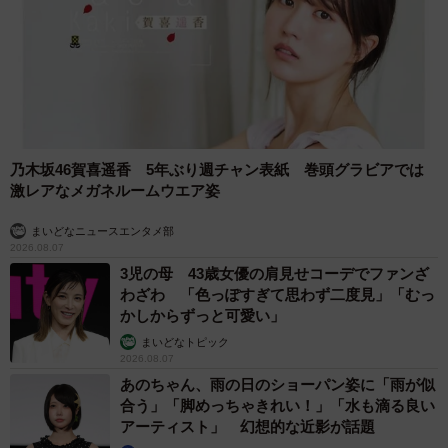
乃木坂46賀喜遥香 5年ぶり週チャン表紙 巻頭グラビアでは
激レアなメガネルームウエア姿
まいどなニュースエンタメ部
2026.08.07
3児の母 43歳女優の肩見せコーデでファンざ
わざわ 「色っぽすぎて思わず二度見」「むっ
かしからずっと可愛い」
まいどなトピック
2026.08.07
あのちゃん、雨の日のショーパン姿に「雨が似
合う」「脚めっちゃきれい！」「水も滴る良い
アーティスト」 幻想的な近影が話題