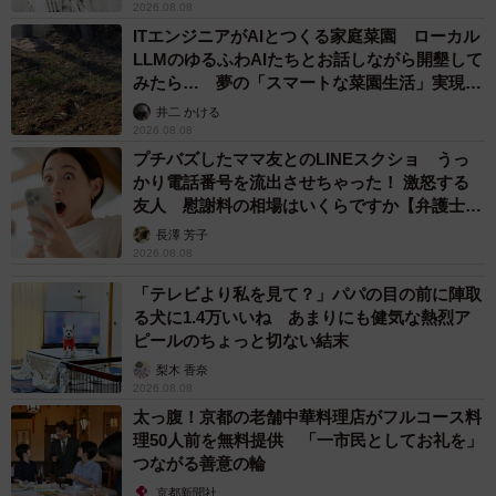
2026.08.08
ITエンジニアがAIとつくる家庭菜園 ローカル
LLMのゆるふわAIたちとお話しながら開墾して
みたら… 夢の「スマートな菜園生活」実現な
るか
井二 かける
2026.08.08
プチバズしたママ友とのLINEスクショ うっ
かり電話番号を流出させちゃった！ 激怒する
友人 慰謝料の相場はいくらですか【弁護士が
解説】
長澤 芳子
2026.08.08
「テレビより私を見て？」パパの目の前に陣取
る犬に1.4万いいね あまりにも健気な熱烈ア
ピールのちょっと切ない結末
梨木 香奈
2026.08.08
太っ腹！京都の老舗中華料理店がフルコース料
理50人前を無料提供 「一市民としてお礼を」
つながる善意の輪
京都新聞社