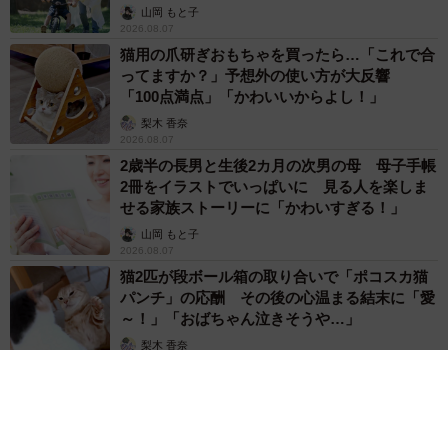
へんが…
山岡 もと子
2026.08.07
猫用の爪研ぎおもちゃを買ったら…「これで合
ってますか？」予想外の使い方が大反響
「100点満点」「かわいいからよし！」
梨木 香奈
2026.08.07
2歳半の長男と生後2カ月の次男の母 母子手帳
2冊をイラストでいっぱいに 見る人を楽しま
せる家族ストーリーに「かわいすぎる！」
山岡 もと子
2026.08.07
猫2匹が段ボール箱の取り合いで「ポコスカ猫
パンチ」の応酬 その後の心温まる結末に「愛
～！」「おばちゃん泣きそうや…」
梨木 香奈
2026.08.07