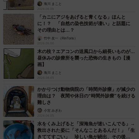
海川 まこと
2026.08.08
「カニにアジをあげると青くなる」ほんと
に！？ 「自然の染色技術が凄い」と話題に
その理由とは…？
竹中 友一（RinToris）
2026.08.06
木の枝？エアコンの送風口から細長いものが…
昼休みの診療所を襲った恐怖の生きもの【漫
画】
海川 まこと
2026.08.05
かかりつけ動物病院の「時間外診療」が減少の
理由は？ 夜間や休日の“時間外診療”を続ける
難しさ
小宮 みぎわ
2026.08.05
水をくみ上げると「深海魚が迷いこんでる」→
救出された姿に「そんなことあるんだ！」「生
きててすごい」 珍しい魚が続出、その後