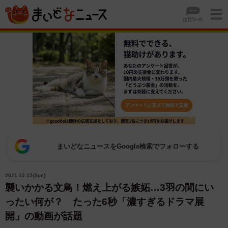
まいどなニュースをGoogle検索でフォローする
2021.12.12(Sun)
襲いかかる文鳥！燃え上がる嫉妬…3羽の間にい
ったい何が？ たった6秒「濃すぎるドラマ展
開」の動画が話題