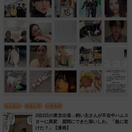
もふもふ
おもしろ
いきもの
2泊3日の東京出張→飼い主さんが不在中ハムス
ターに異変 眉間にできた深いしわ、「急に老
けた？」【漫画】