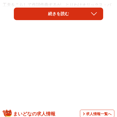
工夫をこらして作詞作曲するが、とりわけオリックス・バ
ファローズの応援歌は「かっこいい」「手がこんでいる」
続きを読む
と野球ファンからの人気が高い。そこで、日本シリーズ開
幕を前に、緊急企画としてオリックスファン約300人に「好
きだったチャンステーマ」について聞いたところ、数々の
名曲が熱いコメントとともに寄せられた。コロナ禍のため
声を出しての応援やトランペットの演奏はできないが、球
場でスピーカーから流れる応援歌にもぜひ注目したい。上
位の結果は以下の通り。
まいどなの求人情報
求人情報一覧へ