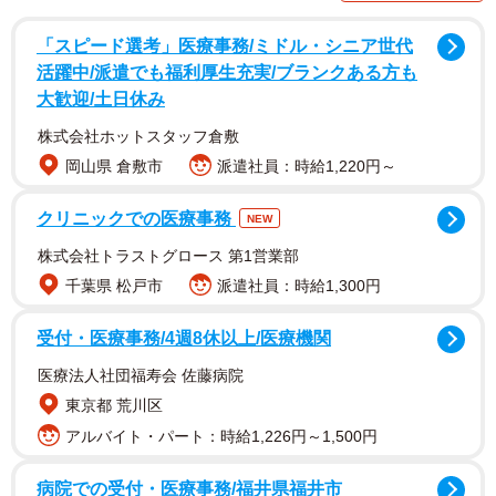
「スピード選考」医療事務/ミドル・シニア世代
活躍中/派遣でも福利厚生充実/ブランクある方も
大歓迎/土日休み
【１位】「丑男～COW BOY～」（128票） 合
株式会社ホットスタッフ倉敷
併乗り越え一つに
岡山県 倉敷市
派遣社員：時給1,220円～
近鉄とブルーウェーブが合併した歴史を表現した１曲が
クリニックでの医療事務
NEW
最多得票。オリックス・バファローズの誕生に伴って作ら
株式会社トラストグロース 第1営業部
れた。オリックス応援団の「大阪紅牛會」初代会長で、現
千葉県 松戸市
派遣社員：時給1,300円
在は応援統括プロデューサーを務める和田益典さん（47）
は作曲した当時を「新球団としてチャンステーマを作ろう
受付・医療事務/4週8休以上/医療機関
と思ったが、なかなかいいものが浮かばなかった」と振り
医療法人社団福寿会 佐藤病院
返る。いよいよシーズン開幕が近づき、「自分の思いを素
東京都 荒川区
直にぶつけてみよう」とふっきれて作り上げたのがこの曲
アルバイト・パート：時給1,226円～1,500円
だ。「悲しみ」という歌詞で合併を表現し、「真紅と蒼の
魂」と両球団のカラーを盛り込んだ。
病院での受付・医療事務/福井県福井市