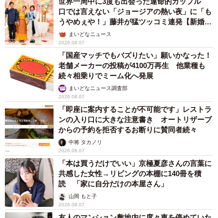
世界一周中に3度も出会った運命的カップル
口では言えない「ジョージアの熱い夜」に「も
うやめぇや！」藤井が猛ツッコミ連発【新婚さ
ん】
まいどなニュース
2026.08.07
「国産マッチでもバズりたい」願いかなった！
老舗メーカーの投稿が4100万再生 他業種も
続々相乗りでミーム化へ発展
まいどなニュース調査部
2026.08.07
「即座に案内することが不可能です」レストラ
ンの入り口に大きな注意書き オートリザーブ
からの予約を拒否するお断りに賛同者続々
中将 タカノリ
2026.08.07
「本は買うだけでいい」京極夏彦さんの言葉に
共感した女性→リビングの本棚に140冊を積
読 「家に自分だけの本屋さん」
山岡 もと子
2026.08.07
友人のマンション敷地内に度々車を停めていた