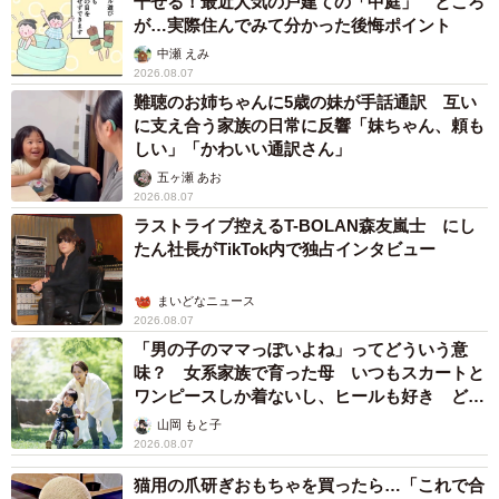
干せる！最近人気の戸建ての「中庭」 ところ
り高き伝説（Magician）を想う」で故・仰木彬監督を表現
が…実際住んでみて分かった後悔ポイント
するなど、過去の応援歌のフレーズや球団の歴史を歌詞全
中瀬 えみ
2026.08.07
体にちりばめている。
難聴のお姉ちゃんに5歳の妹が手話通訳 互い
に支え合う家族の日常に反響「妹ちゃん、頼も
◇ ◇
しい」「かわいい通訳さん」
五ヶ瀬 あお
<壱>♪空へと舞い上がる光が 頂への途（みち）を創る
2026.08.07
ラストライブ控えるT-BOLAN森友嵐士 にし
絶え間無く燃え上がる炎が 今この瞬間（とき）に我等を
たん社長がTikTok内で独占インタビュー
照らす
<弐>♪宿命託された戦士よ 冴え渡るその感性で
まいどなニュース
無限の底力を求めて 叶うべき夢の先へ進め
2026.08.07
「男の子のママっぽいよね」ってどういう意
<参>♪紅蓮（ぐれん）の魂を滾らせ 蒼き雷（いかずち）を
味？ 女系家族で育った母 いつもスカートと
呼び込め
ワンピースしか着ないし、ヒールも好き どの
天を仰ぎ拳を突き上げ 誇り高き伝説（Magician）を想う
へんが…
山岡 もと子
2026.08.07
◇ ◇
猫用の爪研ぎおもちゃを買ったら…「これで合