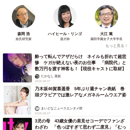
もあって楽しいし、曲自体もかっこいいから（10代男性）
【３位】「タオル」（50票） 近鉄時代から続く
タオルを使った応援歌
森岡 浩
ハイヒール・リンゴ
大江 篤
オリックスのチャンステーマといえばこの印象が強い他
姓氏研究家
漫才師
園田学園女子大学学長
球団ファンも多いかもしれない。近鉄時代から続く、タオ
もっと見る
ルを使った応援歌。広げたり、くるくると回したりとダン
酔って転んでアザだらけ ネイルも折れて超悲
スを踊り、一体となって盛り上がる。
惨 ケガが絶えない夜のお仕事 「病院代」と
数万円を渡す神客も！【現役キャストに取材】
◇ ◇
たかなし 亜妖
2026.08.07
乃木坂46賀喜遥香 5年ぶり週チャン表紙 巻
♪勢いだつなげ続け ヤマを張り一か八か
頭グラビアでは激レアなメガネルームウエア姿
そこだ打て手を出せ バット振ったらボールは飛ぶ
まいどなニュースエンタメ部
◇ ◇
2026.08.07
3児の母 43歳女優の肩見せコーデでファンざ
わざわ 「色っぽすぎて思わず二度見」「むっ
【ファンのコメント】