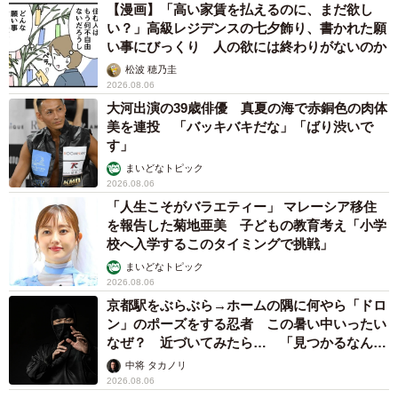
【漫画】「高い家賃を払えるのに、まだ欲し
い？」高級レジデンスの七夕飾り、書かれた願
い事にびっくり 人の欲には終わりがないのか
松波 穂乃圭
2026.08.06
大河出演の39歳俳優 真夏の海で赤銅色の肉体
美を連投 「バッキバキだな」「ばり渋いで
す」
まいどなトピック
2026.08.06
「人生こそがバラエティー」 マレーシア移住
を報告した菊地亜美 子どもの教育考え「小学
校へ入学するこのタイミングで挑戦」
まいどなトピック
2026.08.06
京都駅をぶらぶら→ホームの隅に何やら「ドロ
ン」のポーズをする忍者 この暑い中いったい
なぜ？ 近づいてみたら… 「見つかるなんて
未熟」
中将 タカノリ
2026.08.06