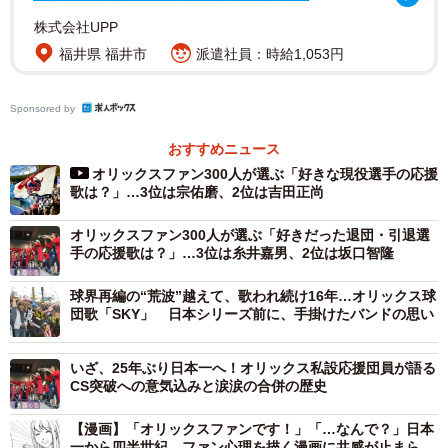
株式会社UPP
◇ ◇
福井県 福井市
派遣社員：時給1,053円
♪熱き情熱 紅く染まり 蒼き稲妻 輝く
Sponsored by
ここで立ち向かえ戦士達
悲しみ乗り越え突き進め
おすすめニュース
オリックスファン300人が選ぶ「好きな現役選手の応援
真紅と蒼の魂を 炎と燃やして攻めろ
歌は？」…3位は宗佑磨、2位は吉田正尚
◇ ◇
オリックスファン300人が選ぶ「好きだった退団・引退選
手の応援歌は？」…3位は糸井嘉男、2位は坂口智隆
【ファンのコメント】
球界再編の“荒波”越えて、歌われ続け16年…オリックス球
団歌「SKY」 日本シリーズ前に、手掛けたバンドの思い
・球団合併というオリックス・バファローズにしかない歴
史を感じる一曲（10代男性）
いざ、25年ぶり日本一へ！オリックス私設応援団員が語る
CS突破への意気込みと涙涙の合併の歴史
・12球団一かっこいい、想いが込められたチャンステーマ
【漫画】「オリックスファンです！」「…なんで？」日本
（20代男性）
一から四半世紀 ファン心理を描く漫画に共感が止まらな