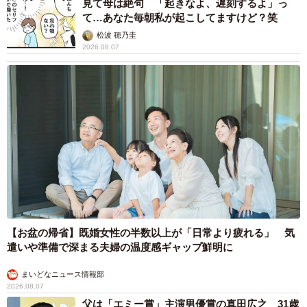
見て母は絶句 「起きなよ、遅刻するよ」っ
て…あなた毎朝私が起こしてますけど？笑
松波 穂乃圭
2026.08.07
3/3
日本シリーズの監督会議でヤクルト・野村克也監督（左）と握手するオ
リックス・仰木彬監督＝1995年、グリーンスタジアム神戸
◇ ◇
【お盆の帰省】既婚女性の半数以上が「日常より疲れる」 気
これ以外にも、「笑牛拳」や「タオル（BW時代の高橋
遣いや準備で深まる夫婦の温度感ギャップ鮮明に
智）」も人気を集め、近鉄時代に使われた「紅の丑」を推
まいどなニュース情報部
す声もあった。
2026.08.07
父は「エミー賞」主演男優賞の真田広之 31歳