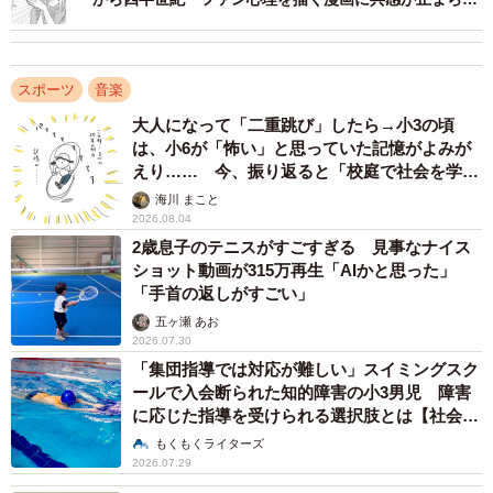
い
・ 合併という悲しい悲劇、そこから立ち上がり、チームを
鼓舞しよう、そんな思いがこもっているこの曲を嫌いなオ
スポーツ
音楽
リックスファンなんていない（20代男性）
大人になって「二重跳び」したら→小3の頃
は、小6が「怖い」と思っていた記憶がよみが
・ 合併時には色々な意見や両球団のファンの方々のぶつけ
えり…… 今、振り返ると「校庭で社会を学ん
でいった」【漫画】
ようの無い気持ちがあったと思いますが、この曲で救われ
海川 まこと
2026.08.04
たファンも少なからずいると思います。自分もその1人です
2歳息子のテニスがすごすぎる 見事なナイス
（20代男性）
ショット動画が315万再生「AIかと思った」
「手首の返しがすごい」
・日本シリーズを決めたサヨナラタイムリーの小田選手の
五ヶ瀬 あお
2026.07.30
打席で流れたのも強く印象に残っています（20代女性）
「集団指導では対応が難しい」スイミングスク
ールで入会断られた知的障害の小3男児 障害
に応じた指導を受けられる選択肢とは【社会福
祉士が解説】
もくもくライターズ
2026.07.29