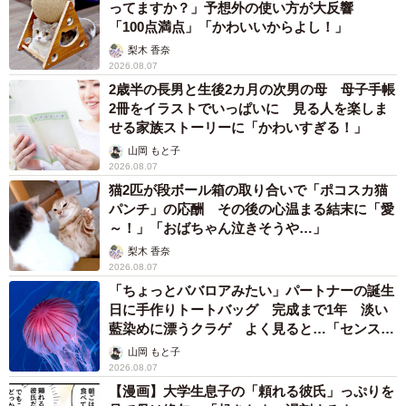
ってますか？」予想外の使い方が大反響
【ファンのコメント】
「100点満点」「かわいいからよし！」
梨木 香奈
2026.08.07
・歌詞も曲もかっこいい。近鉄、ブルーウェーブ、仰木監
2歳半の長男と生後2カ月の次男の母 母子手帳
督へのリスペクトも詰まっている歌詞が泣けます（50代男
2冊をイラストでいっぱいに 見る人を楽しま
性）
せる家族ストーリーに「かわいすぎる！」
山岡 もと子
2026.08.07
・オリックスの歴史を網羅した歌詞とメロディーがかっこ
猫2匹が段ボール箱の取り合いで「ポコスカ猫
良すぎる。球場で歌った時の一体感は鳥肌もの（40代男
パンチ」の応酬 その後の心温まる結末に「愛
性）
～！」「おばちゃん泣きそうや…」
梨木 香奈
2026.08.07
「ちょっとババロアみたい」パートナーの誕生
日に手作りトートバッグ 完成まで1年 淡い
藍染めに漂うクラゲ よく見ると…「センスす
ごい」
山岡 もと子
2026.08.07
【漫画】大学生息子の「頼れる彼氏」っぷりを