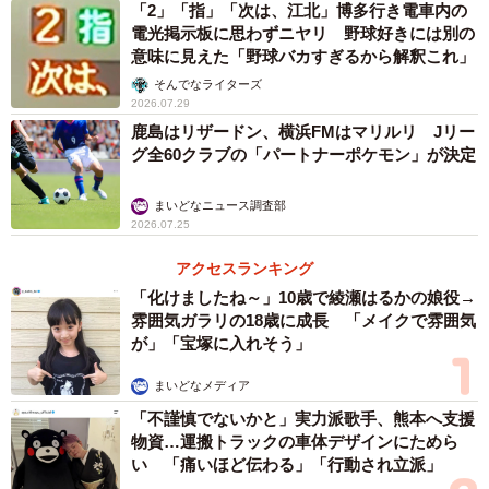
「2」「指」「次は、江北」博多行き電車内の
電光掲示板に思わずニヤリ 野球好きには別の
意味に見えた「野球バカすぎるから解釈これ」
そんでなライターズ
2026.07.29
鹿島はリザードン、横浜FMはマリルリ Jリー
2/3
グ全60クラブの「パートナーポケモン」が決定
スタンドに掲げられた横断幕
まいどなニュース調査部
2026.07.25
【２位】「欲球根性～河内のオッサンの丑～」
アクセスランキング
（55票） コテコテの河内弁
「化けましたね～」10歳で綾瀬はるかの娘役→
コテコテの河内弁で叫び、盛り上がる応援歌。「来い来
雰囲気ガラリの18歳に成長 「メイクで雰囲気
が」「宝塚に入れそう」
い来い来い！」というシャウトでスタンドが一つになる。
まいどなメディア
◇ ◇
「不謹慎でないかと」実力派歌手、熊本へ支援
物資…運搬トラックの車体デザインにためら
♪気合いやで ここまでぶち込め【来いや～】
い 「痛いほど伝わる」「行動され立派」
お前のボールが欲しいのは 【ワイや～】