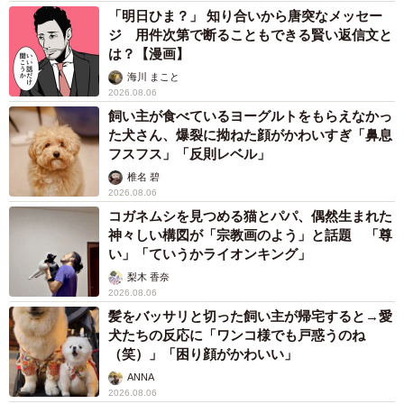
「明日ひま？」 知り合いから唐突なメッセー
ジ 用件次第で断ることもできる賢い返信文と
は？【漫画】
海川 まこと
2026.08.06
飼い主が食べているヨーグルトをもらえなかっ
た犬さん、爆裂に拗ねた顔がかわいすぎ「鼻息
フスフス」「反則レベル」
椎名 碧
2026.08.06
コガネムシを見つめる猫とパパ、偶然生まれた
神々しい構図が「宗教画のよう」と話題 「尊
い」「ていうかライオンキング」
梨木 香奈
2026.08.06
髪をバッサリと切った飼い主が帰宅すると→愛
犬たちの反応に「ワンコ様でも戸惑うのね
（笑）」「困り顔がかわいい」
ANNA
2026.08.06