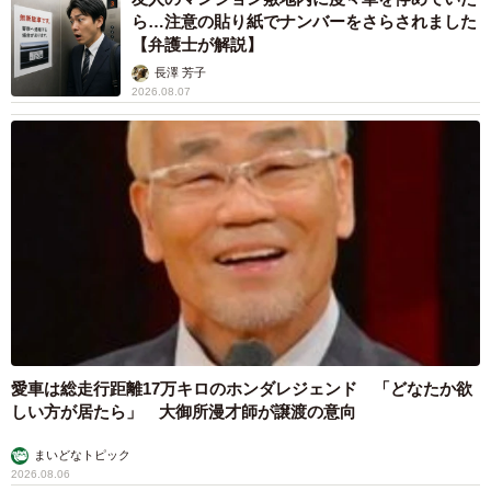
ら…注意の貼り紙でナンバーをさらされました
【弁護士が解説】
長澤 芳子
2026.08.07
愛車は総走行距離17万キロのホンダレジェンド 「どなたか欲
しい方が居たら」 大御所漫才師が譲渡の意向
まいどなトピック
2026.08.06