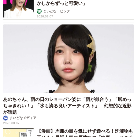
かしからずっと可愛い」
まいどなトピック
・老若男女、みんなで楽しく、歌いながら、タオルを使っ
2026.08.07
たダンス感覚で応援できるから。華やか（60代女性）
・カッコよさの中に楽しげな感じもあり、チャンスにぴっ
たり（20代男性）
・テレビカメラが必ずスタンドを抜いてくれる。見る人も
する人も応援を最も楽しめるチャンステーマだと思うので
（20代男性）
【４位】「丑王」（48票） ３番まである長編応
あのちゃん、雨の日のショーパン姿に「雨が似合う」「脚めっ
援歌
ちゃきれい！」「水も滴る良いアーティスト」 幻想的な近影
が話題
2019年に発表された、３番まである長編応援歌。使われ
まいどなメディア
2026.08.07
始めた当初は、歌詞を覚えようと紙やスマホを片手に応援
【漫画】周囲の目を気にせず遊べる！洗濯物も
するファンの姿が目立った。「天を仰ぎ拳を突き上げ 誇