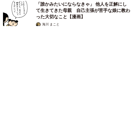
「誰かみたいにならなきゃ」 他人を正解にし
て生きてきた母親 自己主張が苦手な娘に教わ
った大切なこと【漫画】
海川 まこと
2026.08.06
「かわいいストーカーに追われています」甘えん坊な元保護
猫 最後は飼い主にダイブする姿に「間違いなく犬」「完全に
親子」と反響
梨木 香奈
2026.08.06