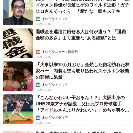
◇ ◇
イケメン俳優が長髪ヒゲのワイルド近影「ガチ
ヒロさんそっくり」「新たな一面もステキ」
※アンケートはツイッター上で行い、10～70代の男女311
まいどなトピック
2026.08.07
人から回答を頂いた
退職金を運用に回せる人は何が違う？ 「退職
金額の多さ」より重要な“ある経験”とは
※応援歌歌詞は球団公式ホームページより抜粋。〈制作〉
オリックス・バファローズ私設応援団、大阪私設應援團
まいどなニュース情報部
2026.08.07
大阪紅牛會・笑丑會、神戸蒼誠会、天体観測、松原猛牛会
「火事以来10カ月ぶり」全焼した自宅訪れた林
家ぺー 内装も壁も取り払われスケルトン状態
※応援歌情報は、大阪紅牛會のツイッターアカウント
の部屋に呆然
（@deepredbulls）などで更新されます
まいどなトピック
2026.08.07
「こんなかわいい子おるん！？」大阪出身の
※選手の敬称は省略しています
UHB26歳アナが話題…父は元プロ野球選手
「アイドルさんよりかわいい」「めちゃ爽や
（まいどなニュース／神戸新聞・小森有喜）
か」
まいどなメディア
2026.08.07