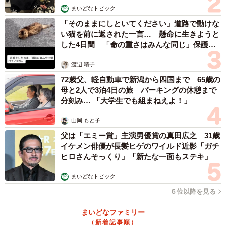
まいどなトピック
ここらで打たんとワテ泣くで【おいよ～】
「そのままにしといてください」道路で動けな
とびきりデラいの持って来い【ここや～】
い猫を前に返された一言… 懸命に生きようと
おもクソ ゴツいの 持って来い【ここや～】
した4日間 「命の重さはみんな同じ」保護団
体代表の訴え
渡辺 晴子
◇ ◇
72歳父、軽自動車で新潟から四国まで 65歳の
母と2人で3泊4日の旅 パーキングの休憩まで
【ファンのコメント】
分刻み… 「大学生でも組まねえよ！」
・応援歌がカッコよくなっていく中、 曲名の｢河内のオッサ
山岡 もと子
ン｣という名称も含め 泥臭さが交じっているからです！
父は「エミー賞」主演男優賞の真田広之 31歳
イケメン俳優が長髪ヒゲのワイルド近影「ガチ
（10代男性）
ヒロさんそっくり」「新たな一面もステキ」
・河内弁がイカつい…、のを大声で歌えるのが楽しい。
まいどなトピック
「来い来い来い来い」も楽しい（40代女性）
６位以降を見る
まいどなファミリー
・振り付けもあって、程よくアカペラもあって、シャウト
（新着記事順）