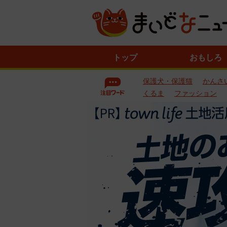
ニ
トップ
おもしろ
ュ
ー
保護犬・保護猫
かんさ
ス
一
くるま
ファッション
覧