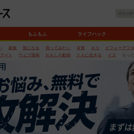
もふもふ
ライフハック
い
家族
気になる
買ってみたい
災害
ネコ
ビフォーアフ
アート
ウェブ漫画
おもしろ動画
ともに生きる
イヌ
もっ