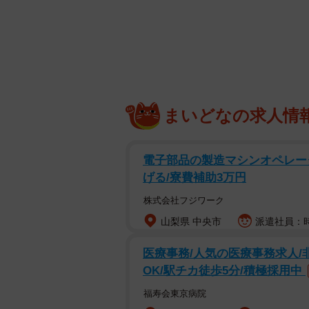
している」「音楽史に残る傑作」…
上位の結果は以下の通り。
【１位】
Ｔ―岡田（69票） 
長年歌われ続けている定番曲が堂々
まいどなの求人情
後に作られたもので「ナニワの轟砲
り返し「Ｔ！」と叫ぶ楽しさもポイント。
が、勇ましい前奏と歌詞が間に入る
電子部品の製造マシンオペレータ
げる/寮費補助3万円
◇ ◇
株式会社フジワーク
山梨県 中央市
派遣社員：時
〈得点圏 ver.〉
♪T! HOMERUN KING T! T! T.rex
医療事務/人気の医療事務求人/
ここで決める男 このチャンスをもの
OK/駅チカ徒歩5分/積極採用中
遠く遠く派手に飛ばせ ナニワの轟砲
福寿会東京病院