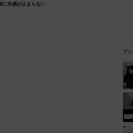
画に共感が止まらない
った時や、去就が注目されていた2019年の最終打席の時の
0代男性）
リックスのかっこいい応援歌！（20代女性）
アク
聞く価値あり。野球観戦を最高の思い出にしてくれる応
通勤中はいつも頭の中で流れています！（20代女性）
前奏。岡田コール4回からテンポが上がり、チャンステ
う「ここで決める男 このチャンスを物にしろ」の歌詞。
代男性）
奮い立つ気持ちになる。応援中目頭が熱くなる応援歌