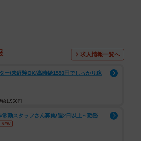
。ファンが誇る名曲を熱いコメントとともに紹介する。
長年歌われ続けている定番曲
の最多得票。2010年にパ・リーグ本塁打王を獲得した
報
」の結びは強烈な印象を残す。メロディーに合わせて繰
求人情報一覧へ
「通常 ver.」と「得点圏 ver.」の２種類がある
後者を推す声が目立った。
ー/未経験OK/高時給1550円でしっかり稼
給1,550円
非常勤スタッフさん募集!週2日以上～勤務
にしろ
NEW