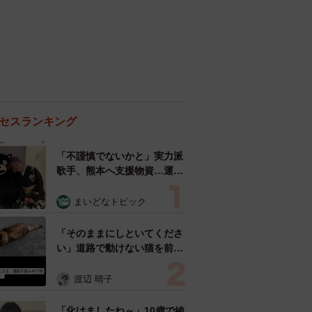
セスランキング
「不謹慎でないかと」実力派
歌手、熊本へ支援物資…運搬
トラックの車体デザインにた
めらい 「痛いほど伝わる」
まいどなトピック
「行動され立派」
「そのままにしといてくださ
い」道路で動けない猫を前に
返された一言… 懸命に生き
ようとした4日間 「命の重
渡辺 晴子
さはみんな同じ」保護団体代
表の訴え
「化けましたね～」10歳で綾