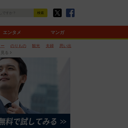
エンタメ
マンガ
ター
のりもの
観光
夫婦
思い出
と見る