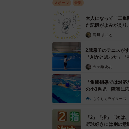
スポーツ
音楽
【２位】吉田正尚（56票） 
大人になって「二重
2018年の発表当時から人気の高い吉
た記憶がよみがえり
【漫画】
ver.」（チャンス時に演奏）があ
海川 まこと
部分は「辿り着く男の名は」で終わ
い。応援団員によると、細かい音程
2歳息子のテニスが
部分では急激に音階が上がる「オク
「AIかと思った」
術が求められる。オールスターゲー
五ヶ瀬 あお
う。
「集団指導では対応
◇ ◇
の小3男児 障害に
説】
もくもくライターズ
〈通常 ver. 〉
♪力を求める限り 幾多の困難乗り越
「2」「指」「次は
前人未到の境地 辿り着く男の名は 正
野球好きには別の意