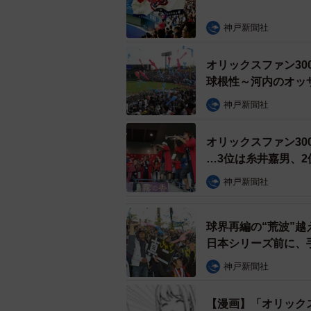
神戸新聞社
オリックスファン3
球根性～河内のオッ
神戸新聞社
オリックスファン3
…3位は糸井嘉男、
神戸新聞社
球界再編の“荒波”
日本シリーズ前に、
神戸新聞社
【漫画】「オリック
【ファンのコメント】