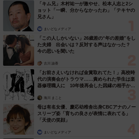
「キム兄」木村祐一が激やせ、松本人志と2シ
ョット「一瞬、分からなかったわ」「テキヤの
兄さん」
まいどなメディア
2/4
「この人しかいない」26歳差の“年の差婚”をし
た夫婦 出会いは？反対する声はなかった？
2007年の京セラドーム大阪開幕戦、試合後二次会の様子
今の思いを聞いた
その後も年を追うごとに新しいチャンステーマは増えてい
古川 諭香
るが、丑男は逆転のチャンスなどここ一番にかかる勝負曲
「お前さえいなければ金賞取れてた！」高校時
代の演奏会がトラウマ……責められた学生は楽
だ。球場で前奏のトランペットが流れると拍手がわき起こ
器修理職人に 10年後再会した因縁の相手から
る、ファンに愛される1曲となった。
思わぬ申し出【漫画】
海川 まこと
オリックスの応援歌はなぜ難しい？
母は有名女優、慶応幼稚舎出身CBCアナのノー
スリーブ姿「育ちの良さが表情に表れてる」
「かっこいい」「渋い」と、他球団ファンからも人気が高
「天使の笑顔」
いオリックスの応援歌。だが、その複雑さも群を抜いてい
まいどなメディア
る。前奏があるのは当たり前、「AメロBメロ」「サビ」