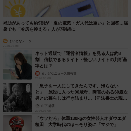
補助があっても約9割が「夏の電気・ガス代は重い」と回答…猛
暑でも「冷房を控える」人が7割超に
まいどなデータ
2026.08.08
ネット通販で「運営者情報」を見る人は約8
割 信頼できるサイト・怪しいサイトの判断基
準とは？
まいどなニュース情報部
2026.08.08
「息子を一人にしてきたんです、帰らない
と」 施設に入った90歳母、障害のある60歳次
男との暮らしは行き詰まり…【司法書士の現場
から】
山下 静香
2026.08.08
「ウソだろ」体重130kgの女性芸人オダウエダ
植田 大学時代のほっそり姿に「マジで」