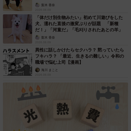
梨木 香奈
4/4
2026.08.09
「体だけ別生物みたい」初めて川遊びをした
今もスタンドでは「いてまえ魂」「青波魂」の横断幕を並べて掲げる
犬、濡れた直後の激変ぶりが話題 「新種
だ！」「河童だ」「毛刈りされたあとの羊」
10日に開幕するCS。例年と違う形ではあるが、紅牛會と蒼
梨木 香奈
誠会は外野席からチームにエールを送る。叶うべき夢の実
2026.08.09
異性に話しかけたらセクハラ？ 黙っていたら
現はすぐそこまで来ている。
フキハラ？ 「最近、生きるの難しい」令和の
職場で悩む上司【漫画】
（まいどなニュース／神戸新聞・小森 有喜）
海川 まこと
2026.08.09