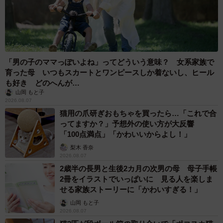
「男の子のママっぽいよね」ってどういう意味？ 女系家族で
育った母 いつもスカートとワンピースしか着ないし、ヒール
も好き どのへんが…
山岡 もと子
2026.08.07
猫用の爪研ぎおもちゃを買ったら…「これで合
ってますか？」予想外の使い方が大反響
「100点満点」「かわいいからよし！」
梨木 香奈
2026.08.07
2歳半の長男と生後2カ月の次男の母 母子手帳
2冊をイラストでいっぱいに 見る人を楽しま
せる家族ストーリーに「かわいすぎる！」
山岡 もと子
2026.08.07