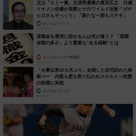
父は「エミー賞」主演男優賞の真田広之 31歳
イケメン俳優が長髪ヒゲのワイルド近影「ガチ
ヒロさんそっくり」「新たな一面もステキ」
まいどなトピック
2026.08.07
退職金を運用に回せる人は何が違う？ 「退職
金額の多さ」より重要な“ある経験”とは
まいどなニュース情報部
2026.08.07
「火事以来10カ月ぶり」全焼した自宅訪れた林
家ぺー 内装も壁も取り払われスケルトン状態
の部屋に呆然
まいどなトピック
2026.08.07