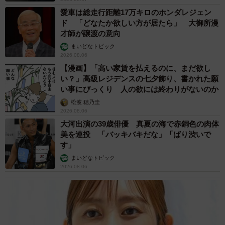
愛車は総走行距離17万キロのホンダレジェン
ド 「どなたか欲しい方が居たら」 大御所漫
才師が譲渡の意向
まいどなトピック
2026.08.06
【漫画】「高い家賃を払えるのに、まだ欲し
い？」高級レジデンスの七夕飾り、書かれた願
い事にびっくり 人の欲には終わりがないのか
松波 穂乃圭
2026.08.06
大河出演の39歳俳優 真夏の海で赤銅色の肉体
美を連投 「バッキバキだな」「ばり渋いで
す」
まいどなトピック
2026.08.06