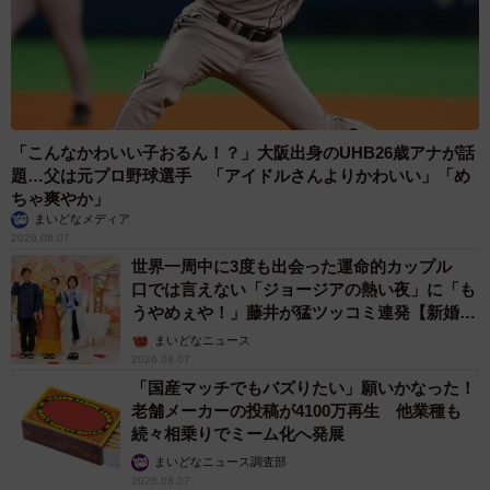
「こんなかわいい子おるん！？」大阪出身のUHB26歳アナが話
題…父は元プロ野球選手 「アイドルさんよりかわいい」「め
ちゃ爽やか」
まいどなメディア
2026.08.07
世界一周中に3度も出会った運命的カップル
口では言えない「ジョージアの熱い夜」に「も
うやめぇや！」藤井が猛ツッコミ連発【新婚さ
ん】
まいどなニュース
2026.08.07
「国産マッチでもバズりたい」願いかなった！
老舗メーカーの投稿が4100万再生 他業種も
続々相乗りでミーム化へ発展
まいどなニュース調査部
2026.08.07