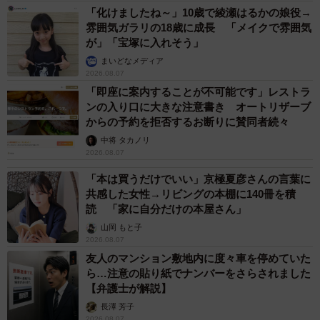
「化けましたね～」10歳で綾瀬はるかの娘役→
雰囲気ガラリの18歳に成長 「メイクで雰囲気
が」「宝塚に入れそう」
まいどなメディア
2026.08.07
「即座に案内することが不可能です」レストラ
ンの入り口に大きな注意書き オートリザーブ
からの予約を拒否するお断りに賛同者続々
中将 タカノリ
2026.08.07
「本は買うだけでいい」京極夏彦さんの言葉に
共感した女性→リビングの本棚に140冊を積
読 「家に自分だけの本屋さん」
山岡 もと子
2026.08.07
友人のマンション敷地内に度々車を停めていた
ら…注意の貼り紙でナンバーをさらされました
【弁護士が解説】
長澤 芳子
2026.08.07