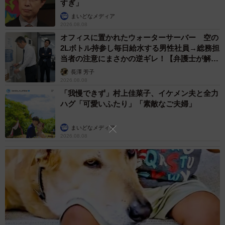
すぎ」
まいどなメディア
2026.08.08
オフィスに置かれたウォーターサーバー 空の
2Lボトル持参し毎日給水する男性社員→総務担
当者の注意にまさかの逆ギレ！【弁護士が解
説】
長澤 芳子
2026.08.08
「我慢できず」村上佳菜子、イケメン夫と全力
ハグ「可愛いふたり」「素敵なご夫婦」
まいどなメディア
2026.08.08