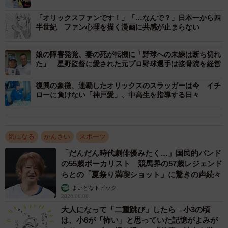
い思いをリポート
た。着用する法被は元のチームの色（赤と青）のまま、そ
「オリックスファンです！」「…なんで？」日本一から四
れぞれ活動することに。「それぞれ背負ってきたものを大
半世紀 ファン心理を描く漫画に共感が止まらない
切にしよう」という思いだった。ブルーウェーブ側は「神
戸蒼誠会」になり、新体制が発足した。
娘の障害発覚、妻の死が転機に「野球への未練は断ち切れ
た」 星野監督に愛された元プロ野球選手は接骨院を経営
名曲「丑男～COW BOY～」誕生秘話
復興の象徴、連覇したオリックスのスラッガーは今 イチ
05年の開幕にあたって和田さんが作った選手別応援歌は、
ローに負けない「神戸愛」、中高生を指導する日々
大西宏明選手と塩谷和彦選手（後のBsメインテーマ）のも
の。さらに「新しい球団としてのチャンステーマも作りた
い」と思った。だが、歌詞もメロディーもなかなかしっく
気になる
かんさい
スポーツ
りくるものが浮かばない。いよいよシーズン開幕が近づ
「だんだん時代劇俳優みたく…」国民的バンド
の55歳ボーカリスト 競馬界の57歳レジェンド
き、「自分の思いを素直にぶつけてみよう」とふっきれ
らとの「夏祭り満喫ショット」に驚きの声続々
た。そこで完成したのが「丑男～COW BOY～」だった。
まいどなトピック
2026.08.08
熱き情熱 紅（あか）く染まり 蒼き稲妻 輝く
大人になって「二重跳び」したら→小3の頃
ここで立ち向かえ戦士達
は、小6が「怖い」と思っていた記憶がよみが