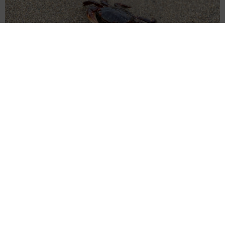
「カニにアジをあげると青くなる」ほんとに！？ 「自然の染
色技術が凄い」と話題に その理由とは…？
竹中 友一（RinToris）
2026.08.06
誰も求めていない職場の「謎マナー」、「過剰
な挨拶」や「お土産配り」を抑えた1位は？
やめられない理由は「周りの目」
まいどなデータ
2026.08.06
自転車通行可の歩道 電動キックボードで走行
中、小学生とあわや衝突！ 「歩道走行は道交
法違反でしょ」と指摘されました【弁護士が解
説】