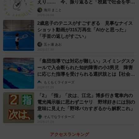
えり…… 今、振り返ると「校庭で社会を学ん
悲しみ乗り越え突き進め
でいった」【漫画】
海川 まこと
真紅と蒼の魂を 炎と燃やして攻めろ
2026.08.04
2歳息子のテニスがすごすぎる 見事なナイス
勇ましくも哀愁のあるメロディー、チャンステーマなのに
ショット動画が315万再生「AIかと思った」
「手首の返しがすごい」
「悲しみ」という言葉が入る歌詞。両球団のカラーも直接
五ヶ瀬 あお
的に表現した。応援団のメンバーに初めてこの曲が披露さ
2026.07.30
れた場で、後藤さんは「涙が出そうになった」と振り返
「集団指導では対応が難しい」スイミングスク
る。「悲しみを乗り越えて一緒になって戦おうという気持
ールで入会断られた知的障害の小3男児 障害
ちがストレートに伝わってきた」
に応じた指導を受けられる選択肢とは【社会福
祉士が解説】
もくもくライターズ
2026.07.29
「2」「指」「次は、江北」博多行き電車内の
電光掲示板に思わずニヤリ 野球好きには別の
意味に見えた「野球バカすぎるから解釈これ」
そんでなライターズ
2026.07.29
アクセスランキング