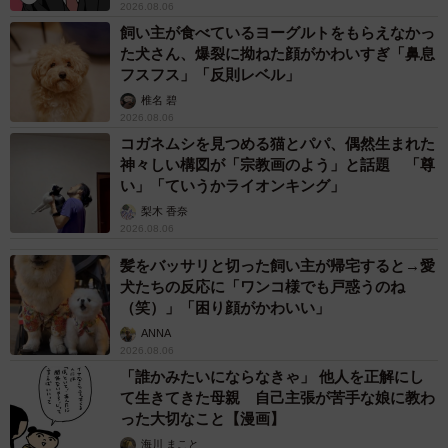
2026.08.06
飼い主が食べているヨーグルトをもらえなかっ
た犬さん、爆裂に拗ねた顔がかわいすぎ「鼻息
フスフス」「反則レベル」
椎名 碧
2026.08.06
コガネムシを見つめる猫とパパ、偶然生まれた
神々しい構図が「宗教画のよう」と話題 「尊
い」「ていうかライオンキング」
梨木 香奈
2026.08.06
髪をバッサリと切った飼い主が帰宅すると→愛
犬たちの反応に「ワンコ様でも戸惑うのね
（笑）」「困り顔がかわいい」
ANNA
2026.08.06
「誰かみたいにならなきゃ」 他人を正解にし
て生きてきた母親 自己主張が苦手な娘に教わ
った大切なこと【漫画】
海川 まこと