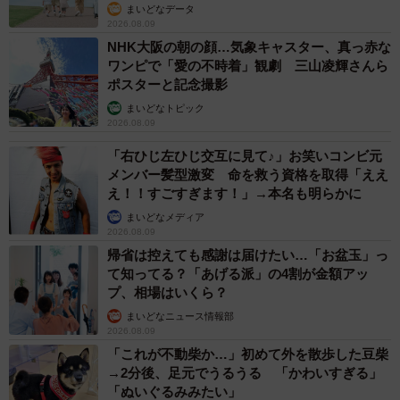
ものに加え、「この苦況を乗り越え 叶うべき夢の先へ」
まいどなデータ
2026.08.09
としたためた。
NHK大阪の朝の顔…気象キャスター、真っ赤な
ワンピで「愛の不時着」観劇 三山凌輝さんら
Bクラスに低迷した期間を乗り越え、リーグ優勝を成し遂げ
ポスターと記念撮影
たバファローズ。CSを戦えることに谷口会長は「いちファ
まいどなトピック
2026.08.09
ンとしてすごくうれしい。頂点を目指して精いっぱい応援
したい」と意気込む。また、球場で流れる応援歌が全国ネ
「右ひじ左ひじ交互に見て♪」お笑いコンビ元
メンバー髪型激変 命を救う資格を取得「ええ
ットの放送にのることもひそかな楽しみだという。「応援
え！！すごすぎます！」→本名も明らかに
歌がかっこいいな、と思ってファンが増えてくれたらこん
まいどなメディア
なにうれしいことはありません」
2026.08.09
帰省は控えても感謝は届けたい…「お盆玉」っ
て知ってる？「あげる派」の4割が金額アッ
プ、相場はいくら？
まいどなニュース情報部
2026.08.09
「これが不動柴か…」初めて外を散歩した豆柴
→2分後、足元でうるうる 「かわいすぎる」
「ぬいぐるみみたい」