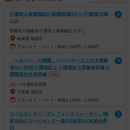
介護老人保健施設の看護師/週2から可/看護/日勤
のみ
医療法人瑞岐会/介護老人保健施設 ひざし
岐阜県 瑞浪市
涙の合併、そして団結
アルバイト・パート：時給1,200円～1,400円
球団合併の話が持ち上がった2004年。両チームのファンは
「ヘルパー・介護職」パート/サービス付き高齢
合併反対のデモ行進をするなどし、和田さんらも球場で署
者向け住宅/介護福祉士,介護福祉士実務者研修,介
名活動を行うなどして奔走した。
護職員初任者研修
NEW
カレッサ成田北須賀
「正直、思い出したくもない。精神的にも体力的にも厳し
千葉県 成田市
かった」
アルバイト・パート：時給1,178円～1,433円
反発もむなしく、9月に悲劇が現実になった。その月の27
コールセンター「テレフォンオペレーター」/服
日、ブルーウェーブと近鉄による最終試合がYahoo!BBスタ
装自由のコールセンター週3日短期もOK総合受
ジアム（現在のほっともっとフィールド神戸）で行われ
付