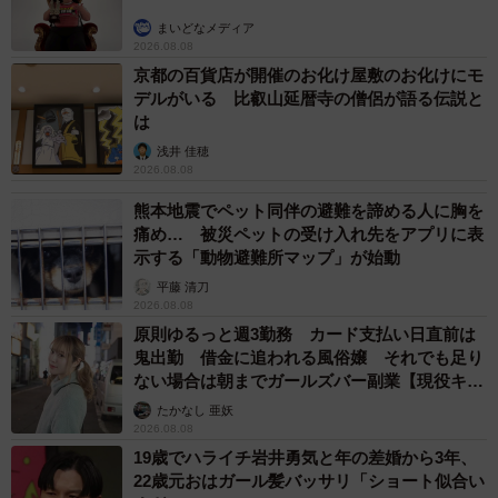
まいどなメディア
2026.08.08
京都の百貨店が開催のお化け屋敷のお化けにモ
デルがいる 比叡山延暦寺の僧侶が語る伝説と
は
浅井 佳穂
2026.08.08
熊本地震でペット同伴の避難を諦める人に胸を
痛め… 被災ペットの受け入れ先をアプリに表
示する「動物避難所マップ」が始動
平藤 清刀
2026.08.08
原則ゆるっと週3勤務 カード支払い日直前は
鬼出勤 借金に追われる風俗嬢 それでも足り
ない場合は朝までガールズバー副業【現役キャ
ストに取材】
たかなし 亜妖
2026.08.08
19歳でハライチ岩井勇気と年の差婚から3年、
22歳元おはガール髪バッサリ「ショート似合い