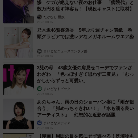
惨 ケガが絶えない夜のお仕事 「病院代」と
数万円を渡す神客も！【現役キャストに取材】
たかなし 亜妖
2026.08.07
乃木坂46賀喜遥香 5年ぶり週チャン表紙 巻
頭グラビアでは激レアなメガネルームウエア姿
まいどなニュースエンタメ部
2026.08.07
3児の母 43歳女優の肩見せコーデでファンざ
わざわ 「色っぽすぎて思わず二度見」「むっ
かしからずっと可愛い」
まいどなトピック
2026.08.07
あのちゃん、雨の日のショーパン姿に「雨が似
合う」「脚めっちゃきれい！」「水も滴る良い
アーティスト」 幻想的な近影が話題
まいどなメディア
2026.08.07
【漫画】周囲の目を気にせず遊べる！洗濯物も