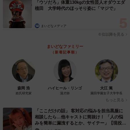
「ウソだろ」体重130kgの女性芸人オダウエダ
「ブリッジ」…。何度も外野席に通って歌わないと、なか
植田 大学時代のほっそり姿に「マジで」
なか身につくものではない。こんなにも複雑化しているの
には明確な意図があるという。現在「応援統括プロデュー
まいどなメディア
サー」として作曲や応援スタイルの提案、演奏指導などを
６位以降を見る
行う和田さんはこう話す。
まいどなファミリー
（新着記事順）
森岡 浩
ハイヒール・リンゴ
大江 篤
姓氏研究家
漫才師
園田学園女子大学学長
もっと見る
「ここだけの話」 客対応の悩みを担当黒服に
相談したら…他キャストに筒抜け！ 「人の悩
みを簡単に漏洩するとか、サイテー」【現役キ
ャストに取材】