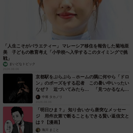
「人生こそがバラエティー」 マレーシア移住を報告した菊地亜
美 子どもの教育考え「小学校へ入学するこのタイミングで挑
戦」
まいどなトピック
2026.08.06
京都駅をぶらぶら→ホームの隅に何やら「ドロ
ン」のポーズをする忍者 この暑い中いったい
なぜ？ 近づいてみたら… 「見つかるなんて
未熟」
中将 タカノリ
2026.08.06
「明日ひま？」 知り合いから唐突なメッセー
ジ 用件次第で断ることもできる賢い返信文と
は？【漫画】
海川 まこと