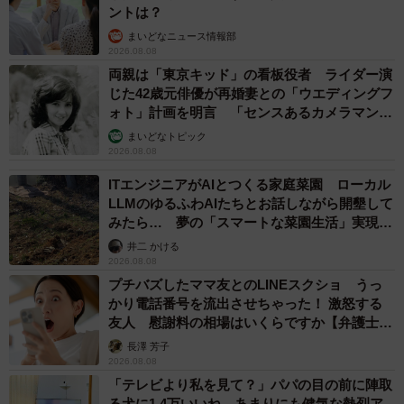
ントは？
まいどなニュース情報部
2026.08.08
両親は「東京キッド」の看板役者 ライダー演
じた42歳元俳優が再婚妻との「ウエディングフ
ォト」計画を明言 「センスあるカメラマン求
む」
まいどなトピック
2026.08.08
ITエンジニアがAIとつくる家庭菜園 ローカル
LLMのゆるふわAIたちとお話しながら開墾して
みたら… 夢の「スマートな菜園生活」実現な
るか
井二 かける
2026.08.08
プチバズしたママ友とのLINEスクショ うっ
かり電話番号を流出させちゃった！ 激怒する
友人 慰謝料の相場はいくらですか【弁護士が
解説】
長澤 芳子
2026.08.08
「テレビより私を見て？」パパの目の前に陣取
る犬に1.4万いいね あまりにも健気な熱烈ア