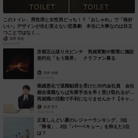
かれるという。谷口会長は「年々、難しくなってきてま
す」と苦笑。オリックスの団員たちは和田さんから指導を
このトイレ、男性用と女性用どっち！？「おしゃれ」で「格好
受ける以外にも、スタジオを借りたり近所の河原に赴いた
いい」デザインが生む笑えない悲喜劇 本当に大事なのは目立
りして必死で練習している。「難しい曲ではあるけれど、
つことではなく…
ここまでの曲を吹けるのは光栄なこと」
高野 朋美
2026.08.09
京都五山送り火ピンチ 気候変動や獣害に施設
コロナ禍、それでもエールを送る
老朽化「もう限界」 クラファン募る
昨年からの新型コロナ禍で、応援団は大幅に活動を制限さ
れた。それでもYouTubeでオンライン演奏を実施し、試合
浅井 佳穂
2026.08.09
の流れに合わせて選手らの応援歌を吹くなどしてファンを
業績悪化で退職勧奨を受けた30代会社員 会社
盛り上げた。球団と協議を進め、今シーズンからは録音し
都合退職ならば失業手当を早く受け取れるが…
再就職の活動で不利になりませんか？【キャリ
た応援歌が球場で流れるようになった。声は出せないが、
アカウンセラーが解説】
長澤 芳子
団員は手拍子をリードするなどして球場を盛り上げてい
2026.08.09
る。
正直しんどい夏のレジャーランキング、3位
「帰省」、2位「バーベキュー」を抑えた1位
また新しく横断幕も作成。山本由伸選手、吉田正尚選手の
は？