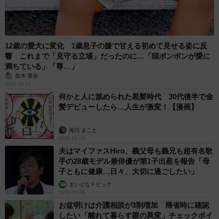
12歳の愛犬に変化 1歳息子の膝で甘える初めて見せる姿に反
響 これまで「見守る立場」だったのに…「頭ポンポンが愛に
満ちている」「尊…」
梨木 香奈
2026.08.08
何かと人に舐められた黒髪時代 30代後半で金
髪デビューしたら…人生が激変！【漫画】
海川 まこと
2026.08.08
夫はマイファスHiro、義父母も義兄も超有名歌
手の28歳モデル兼俳優が第1子出産を報告「母
子ともに健康…日々、大切に過ごしたい」
まいどなトピック
2026.08.08
お盆明けは介護相談が3割増加 帰省時に確認
したい「離れて暮らす親の異変」チェックポイ