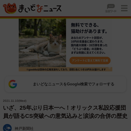
まいどなニュースをGoogle検索でフォローする
2021.11.10(Wed)
いざ、25年ぶり日本一へ！オリックス私設応援団
員が語るCS突破への意気込みと涙涙の合併の歴史
神戸新聞社