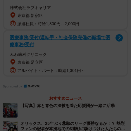
た。名残を惜しむファンがつめかけ、球場外にまで人があ
株式会社ラブキャリア
ふれた。試合後も両チームのファンは往年を懐かしみ、応
東京都 新宿区
援団を囲んで涙ながらに応援歌を歌い続けた。そんな中、
派遣社員：時給1,800円～2,000円
当時ブルーウェーブの応援団だった「神戸青波連」のメン
バーのもとへ和田さんが近づいた。青波連には後藤さんも
医療事務/受付/運転手・社会保険完備の職場で医
療事務/受付
いた。両応援団は以前から親交があったため、自然と「ま
た連絡を取りましょう」という約束をした。
みわ歯科クリニック
東京都 足立区
それでも「応援するチームがなくなったショックは相当な
アルバイト・パート：時給1,301円～
ものだった」と和田さん。脱退するメンバーも相次ぎ、野
球を観ることすらやめた人もいた。後藤さんも「抜け殻の
Sponsored by
ような日々」と振り返る。年が明け、両応援団は話し合い
おすすめニュース
の場を持つことに。互いに愛するチームを失った悲しみを
【写真】赤と青色の法被を着た応援団が一緒に活動
分かち合い、一緒に活動しようと誓った。和田さんのもと
に、お世話になっていた共通の知人を介して仰木彬さんか
オリックス、25年ぶり悲願のリーグ優勝なるか！？ 熱烈
ら「活動を続けてほしい」と言われたことも原動力になっ
ファンの記者が本拠地での3連戦に駆けつけた人たちの熱