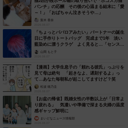
猫2匹が段ボール箱の取り合いで「ポコスカ猫
パンチ」の応酬 その後の心温まる結末に「愛
～！」「おばちゃん泣きそうや…」
梨木 香奈
2026.08.07
「ちょっとババロアみたい」パートナーの誕生
日に手作りトートバッグ 完成まで1年 淡い
藍染めに漂うクラゲ よく見ると…「センスす
ごい」
山岡 もと子
2026.08.07
【漫画】大学生息子の「頼れる彼氏」っぷりを
見て母は絶句 「起きなよ、遅刻するよ」っ
て…あなた毎朝私が起こしてますけど？笑
松波 穂乃圭
2026.08.07
【お盆の帰省】既婚女性の半数以上が「日常よ
り疲れる」 気遣いや準備で深まる夫婦の温度
感ギャップ鮮明に
まいどなニュース情報部
2026.08.07