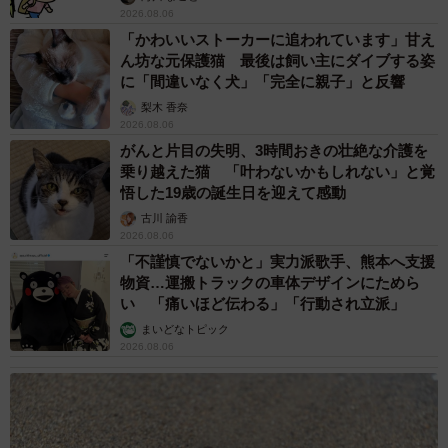
2026.08.06
「かわいいストーカーに追われています」甘え
ん坊な元保護猫 最後は飼い主にダイブする姿
に「間違いなく犬」「完全に親子」と反響
梨木 香奈
2026.08.06
がんと片目の失明、3時間おきの壮絶な介護を
乗り越えた猫 「叶わないかもしれない」と覚
悟した19歳の誕生日を迎えて感動
古川 諭香
2026.08.06
「不謹慎でないかと」実力派歌手、熊本へ支援
物資…運搬トラックの車体デザインにためら
い 「痛いほど伝わる」「行動され立派」
まいどなトピック
2026.08.06