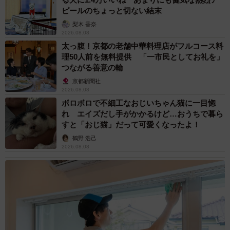
ピールのちょっと切ない結末
梨木 香奈
2026.08.08
太っ腹！京都の老舗中華料理店がフルコース料
理50人前を無料提供 「一市民としてお礼を」
つながる善意の輪
京都新聞社
2026.08.08
ボロボロで不細工なおじいちゃん猫に一目惚
れ エイズだし手がかかるけど…おうちで暮ら
すと「おじ猫」だって可愛くなったよ！
鶴野 浩己
2026.08.08