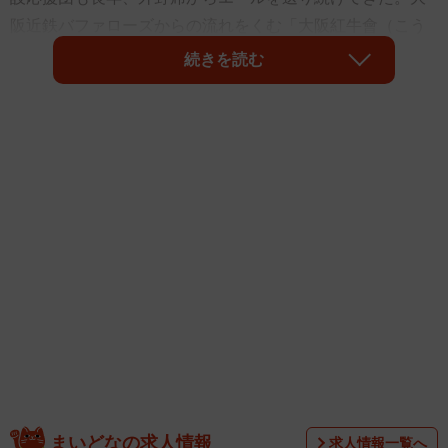
阪近鉄バファローズからの流れをくむ「大阪紅牛會（こう
ぎゅうかい）」と、オリックス・ブルーウェーブからの
続きを読む
「神戸蒼誠会（そうせいかい）」。紅牛會初代会長の和田
益典さん（47）、現会長の谷口一雄さん（34）＝いずれも
大阪市、蒼誠会の後藤正樹会長（57）＝神戸市＝にクライ
マックスシリーズ、日本シリーズに向けた意気込みを聞い
た。また、球団合併時の苦悩や合同で活動するまでの経
緯、多くのファンに愛されるチャンステーマ「丑男」の誕
生秘話、オリックスの応援歌が難しい理由…などなど幅広
いテーマで質問をぶつけた。
まいどなの求人情報
求人情報一覧へ