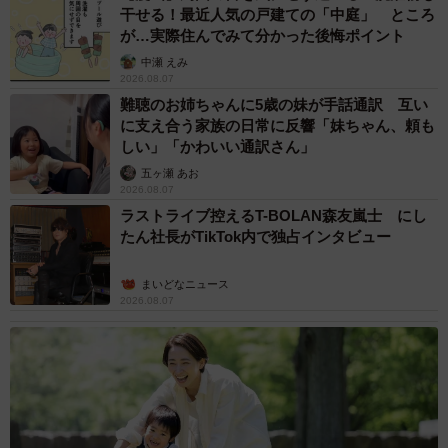
干せる！最近人気の戸建ての「中庭」 ところ
が…実際住んでみて分かった後悔ポイント
中瀬 えみ
2026.08.07
難聴のお姉ちゃんに5歳の妹が手話通訳 互い
に支え合う家族の日常に反響「妹ちゃん、頼も
しい」「かわいい通訳さん」
五ヶ瀬 あお
2026.08.07
ラストライブ控えるT-BOLAN森友嵐士 にし
たん社長がTikTok内で独占インタビュー
まいどなニュース
2026.08.07