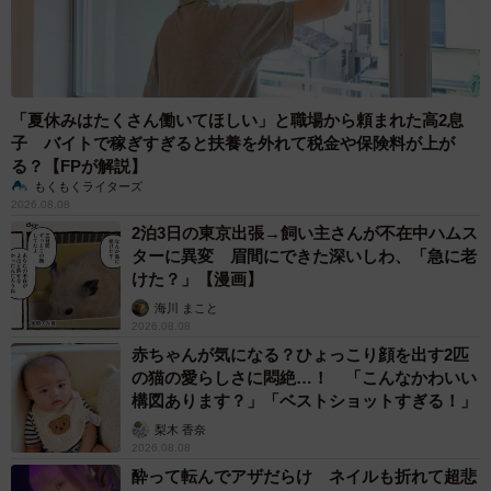
「夏休みはたくさん働いてほしい」と職場から頼まれた高2息
子 バイトで稼ぎすぎると扶養を外れて税金や保険料が上が
る？【FPが解説】
もくもくライターズ
2026.08.08
2泊3日の東京出張→飼い主さんが不在中ハムス
ターに異変 眉間にできた深いしわ、「急に老
けた？」【漫画】
海川 まこと
2026.08.08
赤ちゃんが気になる？ひょっこり顔を出す2匹
の猫の愛らしさに悶絶…！ 「こんなかわいい
構図あります？」「ベストショットすぎる！」
梨木 香奈
2026.08.08
酔って転んでアザだらけ ネイルも折れて超悲