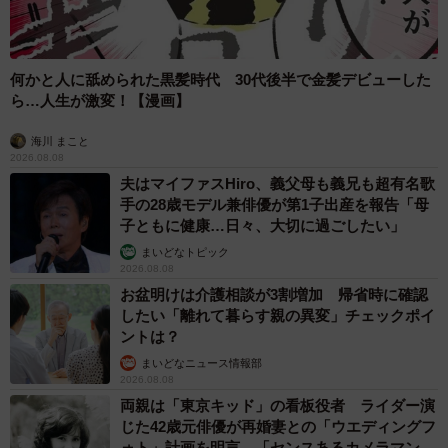
何かと人に舐められた黒髪時代 30代後半で金髪デビューした
ら…人生が激変！【漫画】
海川 まこと
2026.08.08
夫はマイファスHiro、義父母も義兄も超有名歌
手の28歳モデル兼俳優が第1子出産を報告「母
子ともに健康…日々、大切に過ごしたい」
まいどなトピック
2026.08.08
8/10
お盆明けは介護相談が3割増加 帰省時に確認
したい「離れて暮らす親の異変」チェックポイ
１階待合スペースの窓辺で日向ぼっこ。お気に入りの場所のひとつ
ントは？
まいどなニュース情報部
2026.08.08
両親は「東京キッド」の看板役者 ライダー演
じた42歳元俳優が再婚妻との「ウエディングフ
ォト」計画を明言 「センスあるカメラマン求