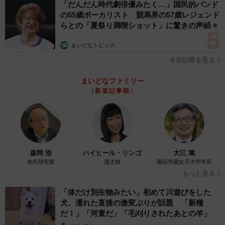
「だんだん時代劇俳優みたく…」国民的バンド
の55歳ボーカリスト 競馬界の57歳レジェンド
らとの「夏祭り満喫ショット」に驚きの声続々
まいどなトピック
６位以降を見る
まいどなファミリー
（新着記事順）
5/10
森岡 浩
ハイヒール・リンゴ
大江 篤
マッサージチェアでお昼寝することも
姓氏研究家
漫才師
園田学園女子大学学長
もっと見る
でも、ここに戻ってくると、館長はいつもと同じよう
「体だけ別生物みたい」初めて川遊びをした
に、私の後ろをついてきて甘えてきます。今は、レオがい
犬、濡れた直後の激変ぶりが話題 「新種
なくなった心の穴を館長が埋めてくれています。他の猫に
だ！」「河童だ」「毛刈りされたあとの羊」