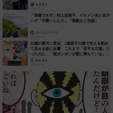
説】
長澤 芳子
2026.08.08
「我慢できず」村上佳菜子、イケメン夫と全力
ハグ「可愛いふたり」「素敵なご夫婦」
まいどなメディア
2026.08.08
12歳の愛犬に変化 1歳息子の膝で甘える初め
て見せる姿に反響 これまで「見守る立場」だ
ったのに…「頭ポンポンが愛に満ちている」
7/10
「尊…」
梨木 香奈
2026.08.08
敷地内を巡回パトロールするのが日課
【店名】「桜湯」
【住所】大分県別府市堀田4-2
【電話】0977-25-8431
【インスタグラム】@sakurayunokantyou