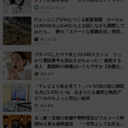
む」
まいどなトピック
2026.08.08
ITエンジニアがAIとつくる家庭菜園 ローカル
LLMのゆるふわAIたちとお話しながら開墾して
みたら… 夢の「スマートな菜園生活」実現な
るか
井二 かける
2026.08.08
プチバズしたママ友とのLINEスクショ うっ
かり電話番号を流出させちゃった！ 激怒する
友人 慰謝料の相場はいくらですか【弁護士が
解説】
長澤 芳子
2026.08.08
「テレビより私を見て？」パパの目の前に陣取
9/10
る犬に1.4万いいね あまりにも健気な熱烈ア
ピールのちょっと切ない結末
「いろんな種類の家族湯があるニャ」
梨木 香奈
2026.08.08
太っ腹！京都の老舗中華料理店がフルコース料
理50人前を無料提供 「一市民としてお礼を」