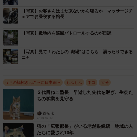
【写真】お客さんはまだ来ないから寝るか マッサージチ
ェアでお昼寝する館長
【写真】敷地内を巡回パトロールするのが日課
【写真】見て！わたしの“職場”はこちら 湯ったりできる
ニャ
3/10
うちの福招きねこ〜西日本編〜
もふもふ
ネコ
大分
２代目ねこ塾長 早逝した先代を継ぎ、生徒た
フロントでお客さんを出迎える
ちの学業を見守る
それに対し、可愛がっていた他のスタッフらが反対。そ
西松 宏
こでみんなで話し合い、私が正式な飼い主になること、館
2019.07.16
長はここがお気に入りの場所なので、スタッフみんなで責
猫の「広報部長」がいる老舗眼鏡店 地域の人
たちに愛され10年
任を持って世話することにして、館内で飼うことになった