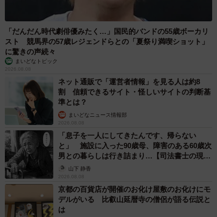
「だんだん時代劇俳優みたく…」国民的バンドの55歳ボーカリ
スト 競馬界の57歳レジェンドらとの「夏祭り満喫ショット」
に驚きの声続々
まいどなトピック
2026.08.08
ネット通販で「運営者情報」を見る人は約8
6/10
割 信頼できるサイト・怪しいサイトの判断基
準とは？
猫が苦手だったスタッフの女性。「館長と出会って猫が大好きになっ
まいどなニュース情報部
た」
2026.08.08
「息子を一人にしてきたんです、帰らない
最近は寒くなってきたからか、暖房のきいたフロントや
と」 施設に入った90歳母、障害のある60歳次
陽のあたる窓辺にいることが多いです。お気に入りの常連
男との暮らしは行き詰まり…【司法書士の現場
から】
さんが何人かいて、その方々がやってくると、お客さんよ
山下 静香
2026.08.08
り先に家族湯の前まで歩いていって、入口でちょこんと座
京都の百貨店が開催のお化け屋敷のお化けにモ
っている、ということもあります（笑）。
デルがいる 比叡山延暦寺の僧侶が語る伝説と
は