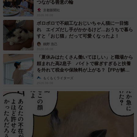
つながる善意の輪
京都新聞社
2026.08.08
ボロボロで不細工なおじいちゃん猫に一目惚
れ エイズだし手がかかるけど…おうちで暮ら
すと「おじ猫」だって可愛くなったよ！
鶴野 浩己
2026.08.08
「夏休みはたくさん働いてほしい」と職場から
頼まれた高2息子 バイトで稼ぎすぎると扶養
を外れて税金や保険料が上がる？【FPが解
10/10
説】
もくもくライターズ
大分自動車道別府インター正面にあり、貸切の家族湯は全２０湯から選
2026.08.08
べる。大露天風呂（男女各１）もあり（山口さん提供）