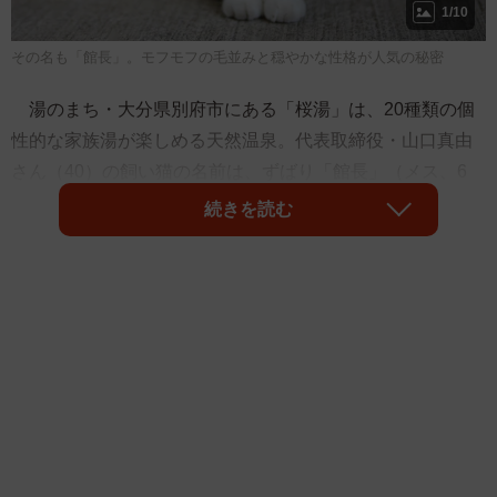
1/10
その名も「館長」。モフモフの毛並みと穏やかな性格が人気の秘密
湯のまち・大分県別府市にある「桜湯」は、20種類の個
性的な家族湯が楽しめる天然温泉。代表取締役・山口真由
さん（40）の飼い猫の名前は、ずばり「館長」（メス、6
歳）。おしりのあたりにあるハートマークがチャームポイ
続きを読む
ントだ。その名のとおり、館内の巡回や、お客さんの出迎
え、見送りなどのフロント業務が主な仕事。スタッフ全員
でエサやりやトイレ掃除、体調管理などの世話をしてい
る。館長は、猫が苦手だった人を猫好きにしてしまう魅力
を持ち、犬派の山口さんにとっても特別な存在だ。山口さ
んに館長との出会いや接客ぶりなどを聞いた。