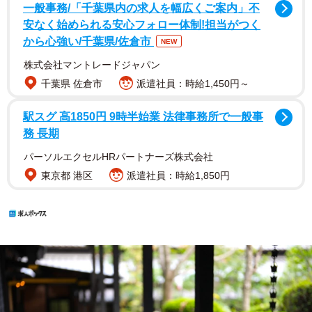
一般事務/「千葉県内の求人を幅広くご案内」不
安なく始められる安心フォロー体制!担当がつく
から心強い/千葉県/佐倉市
NEW
株式会社マントレードジャパン
千葉県 佐倉市
派遣社員：時給1,450円～
駅スグ 高1850円 9時半始業 法律事務所で一般事
務 長期
パーソルエクセルHRパートナーズ株式会社
東京都 港区
派遣社員：時給1,850円