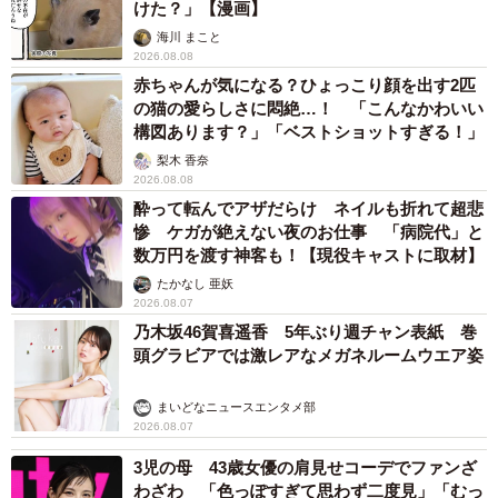
けた？」【漫画】
海川 まこと
2026.08.08
赤ちゃんが気になる？ひょっこり顔を出す2匹
の猫の愛らしさに悶絶…！ 「こんなかわいい
構図あります？」「ベストショットすぎる！」
梨木 香奈
2026.08.08
酔って転んでアザだらけ ネイルも折れて超悲
惨 ケガが絶えない夜のお仕事 「病院代」と
数万円を渡す神客も！【現役キャストに取材】
たかなし 亜妖
2026.08.07
乃木坂46賀喜遥香 5年ぶり週チャン表紙 巻
頭グラビアでは激レアなメガネルームウエア姿
まいどなニュースエンタメ部
2026.08.07
3児の母 43歳女優の肩見せコーデでファンざ
わざわ 「色っぽすぎて思わず二度見」「むっ