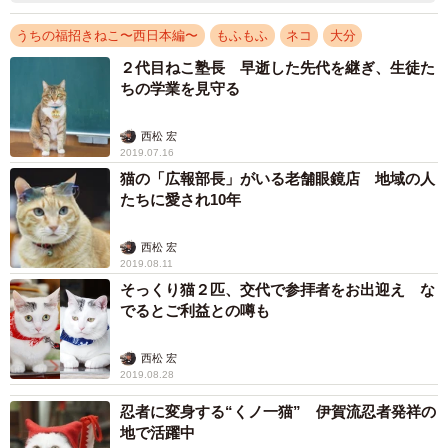
うちの福招きねこ〜西日本編〜
もふもふ
ネコ
大分
２代目ねこ塾長 早逝した先代を継ぎ、生徒た
ちの学業を見守る
西松 宏
2019.07.16
猫の「広報部長」がいる老舗眼鏡店 地域の人
たちに愛され10年
西松 宏
2019.08.11
そっくり猫２匹、交代で参拝者をお出迎え な
でるとご利益との噂も
西松 宏
2019.08.28
忍者に変身する“くノ一猫” 伊賀流忍者発祥の
地で活躍中