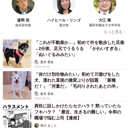
森岡 浩
ハイヒール・リンゴ
大江 篤
姓氏研究家
漫才師
園田学園女子大学学長
もっと見る
「これが不動柴か…」初めて外を散歩した豆柴
→2分後、足元でうるうる 「かわいすぎる」
「ぬいぐるみみたい」
梨木 香奈
2026.08.09
「体だけ別生物みたい」初めて川遊びをした
犬、濡れた直後の激変ぶりが話題 「新種
だ！」「河童だ」「毛刈りされたあとの羊」
梨木 香奈
2026.08.09
異性に話しかけたらセクハラ？ 黙っていたら
フキハラ？ 「最近、生きるの難しい」令和の
職場で悩む上司【漫画】
海川 まこと