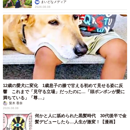
まいどなメディア
2026.08.08
12歳の愛犬に変化 1歳息子の膝で甘える初めて見せる姿に反
響 これまで「見守る立場」だったのに…「頭ポンポンが愛に
満ちている」「尊…」
梨木 香奈
2026.08.08
何かと人に舐められた黒髪時代 30代後半で金
髪デビューしたら…人生が激変！【漫画】