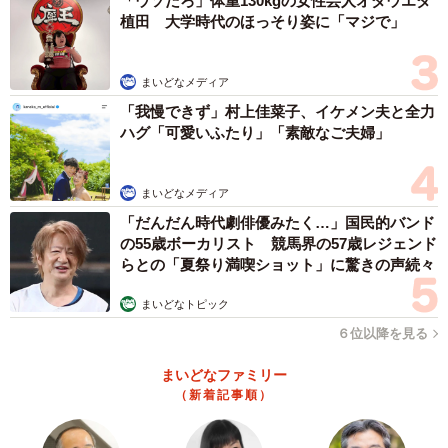
「ウソだろ」体重130kgの女性芸人オダウエダ
植田 大学時代のほっそり姿に「マジで」
まいどなメディア
「我慢できず」村上佳菜子、イケメン夫と全力
ハグ「可愛いふたり」「素敵なご夫婦」
まいどなメディア
「だんだん時代劇俳優みたく…」国民的バンド
の55歳ボーカリスト 競馬界の57歳レジェンド
らとの「夏祭り満喫ショット」に驚きの声続々
まいどなトピック
６位以降を見る
まいどなファミリー
（新着記事順）