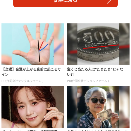
記事に戻る
【当選】金運が上がる直前に起こるサ
宝くじ当たる人は“たまたま”じゃな
イン
い?!
PR(合同会社デジタルファーム )
PR(合同会社デジタルファーム )