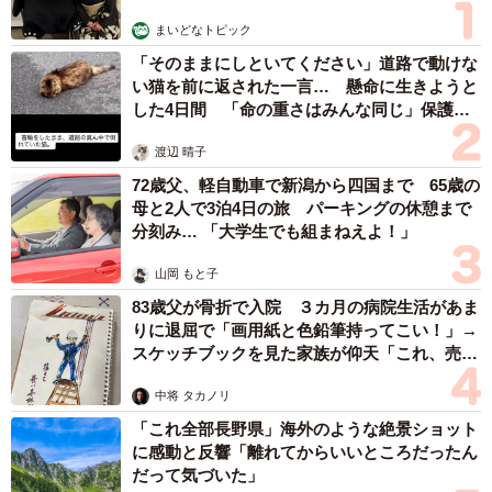
まいどなトピック
「そのままにしといてください」道路で動けな
い猫を前に返された一言… 懸命に生きようと
した4日間 「命の重さはみんな同じ」保護団
体代表の訴え
渡辺 晴子
72歳父、軽自動車で新潟から四国まで 65歳の
母と2人で3泊4日の旅 パーキングの休憩まで
分刻み… 「大学生でも組まねえよ！」
山岡 もと子
83歳父が骨折で入院 ３カ月の病院生活があま
りに退屈で「画用紙と色鉛筆持ってこい！」→
スケッチブックを見た家族が仰天「これ、売れ
4/4
ますよ…」
中将 タカノリ
布マスク（京都大学OASES projectさん提供）
「これ全部長野県」海外のような絶景ショット
に感動と反響「離れてからいいところだったん
―収蔵した背景を教えてください
だって気づいた」