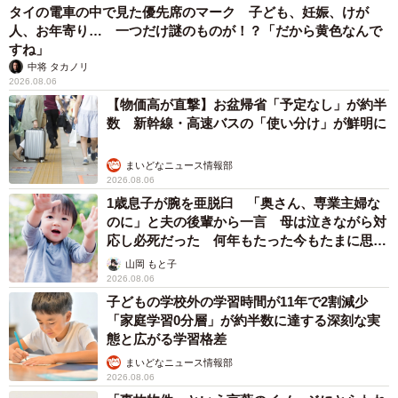
タイの電車の中で見た優先席のマーク 子ども、妊娠、けが
人、お年寄り… 一つだけ謎のものが！？「だから黄色なんで
すね」
中将 タカノリ
2026.08.06
【物価高が直撃】お盆帰省「予定なし」が約半
数 新幹線・高速バスの「使い分け」が鮮明に
まいどなニュース情報部
2026.08.06
1歳息子が腕を亜脱臼 「奥さん、専業主婦な
のに」と夫の後輩から一言 母は泣きながら対
応し必死だった 何年もたった今もたまに思い
出し…
山岡 もと子
2026.08.06
子どもの学校外の学習時間が11年で2割減少
「家庭学習0分層」が約半数に達する深刻な実
態と広がる学習格差
まいどなニュース情報部
2026.08.06