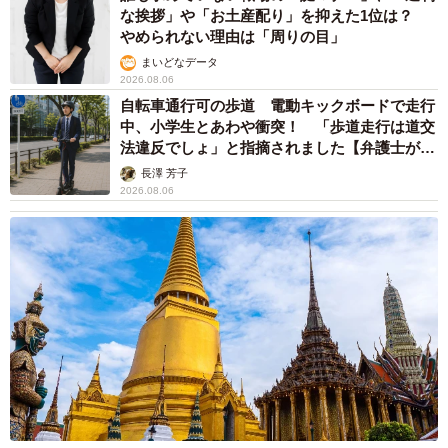
な挨拶」や「お土産配り」を抑えた1位は？
やめられない理由は「周りの目」
まいどなデータ
2026.08.06
自転車通行可の歩道 電動キックボードで走行
中、小学生とあわや衝突！ 「歩道走行は道交
法違反でしょ」と指摘されました【弁護士が解
説】
長澤 芳子
2026.08.06