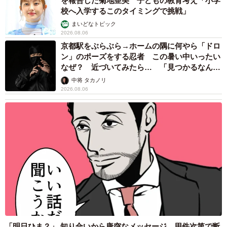
を報告した菊地亜美 子どもの教育考え「小学
校へ入学するこのタイミングで挑戦」
―コロナ関連の展示品は他にもありますか
まいどなトピック
2026.08.06
「展示品はありませんが、資料の収集は継続中です」
京都駅をぶらぶら→ホームの隅に何やら「ドロ
ン」のポーズをする忍者 この暑い中いったい
なぜ？ 近づいてみたら… 「見つかるなんて
―コロナ禍という歴史を振り返る上でどんなものが必要で
未熟」
中将 タカノリ
すか
2026.08.06
「コロナ禍によって学校や地域社会、あるいは娯楽も大き
く変わりました。写真や動画も含め、本当に様々な分野の
資料が必要だと思っています」
◇ ◇
コロナ危機への政府の対応は当初後手後手に回り、アベノ
マスクも不評を買いました。一方で、コロナ禍という歴史
を振り返る上では、布マスクは貴重な資料の一つです。ポ
「明日ひま？」 知り合いから唐突なメッセージ 用件次第で断