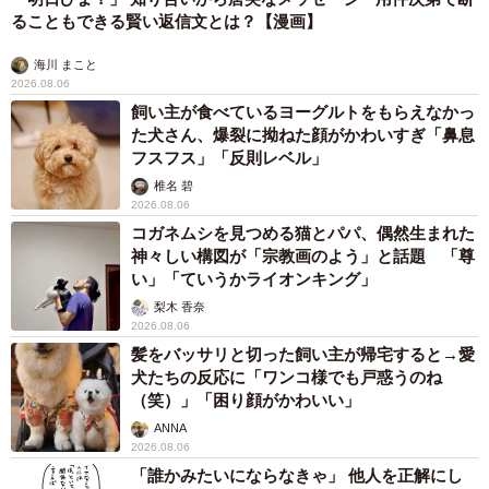
ストコロナの未来人はこの布マスクに何を見るでしょう
ることもできる賢い返信文とは？【漫画】
か。
海川 まこと
2026.08.06
【アベノマスク】
安倍政権が新型コロナ対策の目玉とし
飼い主が食べているヨーグルトをもらえなかっ
て行った布製マスクの配布。厚生労働省が介護施設や妊婦
た犬さん、爆裂に拗ねた顔がかわいすぎ「鼻息
フスフス」「反則レベル」
向けに約1億5736万枚、全世帯向けに約1億3004万枚、文部
椎名 碧
科学省が学校用に約3070万枚を調達しました。支払いには
2026.08.06
計約442億6338万円もの巨額の税金が投じられました。マ
コガネムシを見つめる猫とパパ、偶然生まれた
スクの流通状況や配布方針の変更に伴い、厚労省調達分は
神々しい構図が「宗教画のよう」と話題 「尊
い」「ていうかライオンキング」
2021年3月時点で約8272万枚（約115億1千万円相当）が倉
梨木 香奈
庫で保管され、保管費は昨年8月～今年3月で約6億円に上り
2026.08.06
ます。
髪をバッサリと切った飼い主が帰宅すると→愛
犬たちの反応に「ワンコ様でも戸惑うのね
（笑）」「困り顔がかわいい」
ANNA
2026.08.06
「誰かみたいにならなきゃ」 他人を正解にし