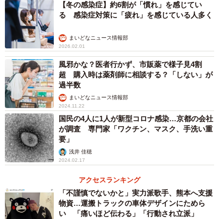
【冬の感染症】約6割が「慣れ」を感じてい
展示説明文（京都大学OASES projectさん提供）
る 感染症対策に「疲れ」を感じている人多く
“2020年、新型コロナウイルス感染症の対策として日本中
まいどなニュース情報部
に配られたものです。「アベノマスク」と呼ばれました。
2026.02.01
学芸員の家に配達されたものを、収蔵品として博物館で保
風邪かな？医者行かず、市販薬で様子見4割
管することにしました。
超 購入時は薬剤師に相談する？「しない」が
過半数
これは、将来的にコロナウイルス感染症のころの沖縄の世
まいどなニュース情報部
2024.11.22
相を振り返る展示に使うためです。このようなモノは大量
国民の4人に1人が新型コロナ感染…京都の会社
に出回ったため、かえって大事にされずに短期間で姿を消
が調査 専門家「ワクチン、マスク、手洗い重
してしまいがちです。”
要」
浅井 佳穂
2024.02.17
展示にはどのような意図が。担当者に聞きました。
アクセスランキング
「不謹慎でないかと」実力派歌手、熊本へ支援
物資…運搬トラックの車体デザインにためら
い 「痛いほど伝わる」「行動され立派」