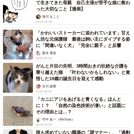
て生きてきた母親 自己主張が苦手な娘に教わ
った大切なこと【漫画】
海川 まこと
2026.08.06
「かわいいストーカーに追われています」甘え
ん坊な元保護猫 最後は飼い主にダイブする姿
に「間違いなく犬」「完全に親子」と反響
梨木 香奈
2026.08.06
がんと片目の失明、3時間おきの壮絶な介護を
乗り越えた猫 「叶わないかもしれない」と覚
悟した19歳の誕生日を迎えて感動
古川 諭香
2026.08.06
「カニにアジをあげると青くなる」ほんと
に！？ 「自然の染色技術が凄い」と話題に
その理由とは…？
竹中 友一（RinToris）
2026.08.06
誰も求めていない職場の「謎マナー」、「過剰