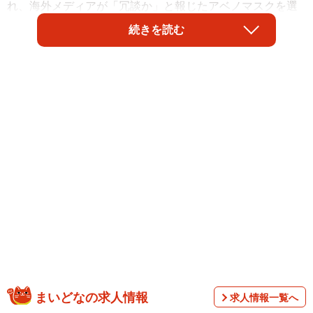
れ、海外メディアが「冗談か」と報じたアベノマスクを選
びました。後世の人たちは、この布マスクを見て何を思う
続きを読む
でしょうか。展示の意図について担当者に聞きました。
京都大学OASES project（@OASES_miyako）さんが「沖
縄市立郷土博物館、すでに『アベノマスク』が収蔵品とし
まいどなの求人情報
求人情報一覧へ
て展示されてました。」のツイートとともに、あの布マス