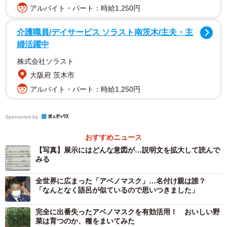
アルバイト・パート：時給1,250円
2/4
介護職員/デイサービス ソラスト南茨木/主夫・主
婦活躍中
展示された布マスク（京都大学OASES projectさん提供）
株式会社ソラスト
「博物館は、かつての世相や遺物を展示することで、未来
大阪府 茨木市
に過去を伝える重要な役割があります。これはそれに当た
アルバイト・パート：時給1,250円
ってますし、何ら遜色ない展示品だと思います」「学芸員
さんのセンスの良さに脱帽」「貴重な歴史資料」などと、
Sponsored by
展示品として布マスクを選んだことを評価する声が見受け
おすすめニュース
られます。「50年後の修学旅行生『ぷっ、、、、はははは
【写真】展示にはどんな意図が…説明文を拡大して読んで
ははは！！！！ww』」「後世に語り継ぐべき世紀の愚策」
みる
といった辛辣な声もあれば、「いわゆるスピード感もって
全世界に広まった「アベノマスク」…名付け親は誰？
博物館入りを果たしたと」と元総理の言い回しをもじった
「なんとなく語呂が似ているので思いつきました」
コメントも。一方、「一年前はマスクがちまたになく、重
宝したことを伝えてくれます」「大切に使わせていただき
完全に出番失ったアベノマスクを有効活用！ おいしい野
菜は育つのか、種をまいてみた
ました」と評価する声もあります。