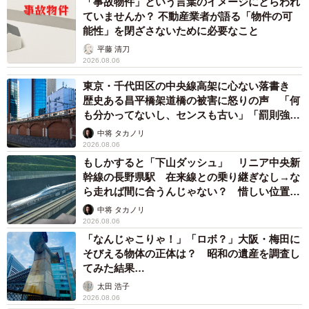
「事故物件」という言葉のイメージにとらわれ
ていませんか？ 不動産業者が語る「物件の可
能性」を閉ざさないために必要なこと
平藤 清刀
2026.08.06
東京・千代田区の中央線高架に心ない落書き
歴史ある昌平橋架道橋の被害に怒りの声 「何
も分かってないし、センスも古い」「罰則強化
して」
中将 タカノリ
2026.08.06
もしかすると「下山ダッシュ」 リニア中央新
幹線の長野県駅 在来線との乗り継ぎなし→な
ら走れば間に合うんじゃない？ 惜しい位置関
係が反響
中将 タカノリ
2026.08.06
「なんじゃこりゃ！」「ロボ？」大阪・梅田に
そびえる物体の正体は？ 昭和の遺産を調査し
てみた結果…
太田 浩子
2026.08.06