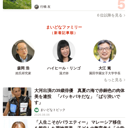
「2020年は、新型コロナウイルス感染症の感染拡大で、市
行橋 友
民生活に大きな影響があり、多くの方々がお亡くなりにな
６位以降を見る
ったり、経済活動や人々の活動も自粛を余儀なくされるな
まいどなファミリー
ど、悲しい出来事が続いた年でした。その年に政府をはじ
（新着記事順）
め、国民一人ひとりが感染症対策にどのように努めたの
か、どのような対策をとったのかを10年、20年、50年後の
人々に紹介する資料の一つと考えました」
―他の収蔵品は
森岡 浩
ハイヒール・リンゴ
大江 篤
姓氏研究家
漫才師
園田学園女子大学学長
もっと見る
「当館では、県内で開催されたイベントの関連グッズや看
大河出演の39歳俳優 真夏の海で赤銅色の肉体
板など、市民の生活や世相をあらわすような物を収蔵し、
美を連投 「バッキバキだな」「ばり渋いで
展示などに活用しています。特にこのマスクのような消耗
す」
品については、あまり保存することもないため、後世まで
まいどなトピック
残らないことが多いと考え、開封しないままのマスクを資
2026.08.06
「人生こそがバラエティー」 マレーシア移住
料として収蔵しています」