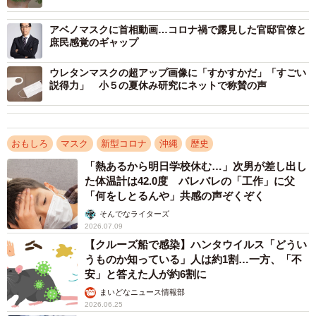
アベノマスクに首相動画…コロナ禍で露見した官邸官僚と
布マスクが展示されていたのは、沖縄市の市立郷土博物館
庶民感覚のギャップ
で10月22日から始まった新収蔵品展。2020年度に博物館が
収集したコレクションをお披露目したかたちで、布マスク
ウレタンマスクの超アップ画像に「すかすかだ」「すごい
説得力」 小５の夏休み研究にネットで称賛の声
には以下のような説明文があります。
おもしろ
マスク
新型コロナ
沖縄
歴史
「熱あるから明日学校休む…」次男が差し出し
た体温計は42.0度 バレバレの「工作」に父
「何をしとるんや」共感の声ぞくぞく
そんでなライターズ
2026.07.09
【クルーズ船で感染】ハンタウイルス「どうい
うものか知っている」人は約1割…一方、「不
安」と答えた人が約6割に
まいどなニュース情報部
3/4
2026.06.25