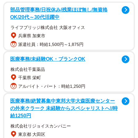
クの画像を公開すると、リプライや引用ツイートでさまざ
部品管理事務/日祝休み/残業ほぼ無し/無資格
まな声や意見が上がりました。
OK/20代～30代活躍中
ライフブリッジ株式会社 大阪オフィス
兵庫県 加東市
派遣社員：時給1,500円～1,875円
医療事務/未経験OK・ブランクOK
株式会社千葉薬品
千葉県 栄町
アルバイト・パート：時給1,250円
医療事務/絶賛募集中東邦大学大森医療センター
の外来クラーク 未経験からスペシャリストへ!/時
給1250円
株式会社リジョイスカンパニー
東京都 大田区