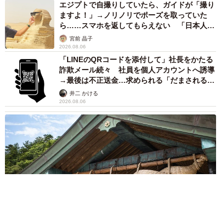
エジプトで自撮りしていたら、ガイドが「撮り
ますよ！」→ノリノリでポーズを取っていた
ら……スマホを返してもらえない 「日本人は
カモ代表かも」「私は6時間で3万円払った」
宮前 晶子
2026.08.06
「LINEのQRコードを添付して」社長をかたる
詐欺メール続々 社員を個人アカウントへ誘導
→最後は不正送金…求められる「だまされる前
提」の対策
井二 かける
2026.08.06