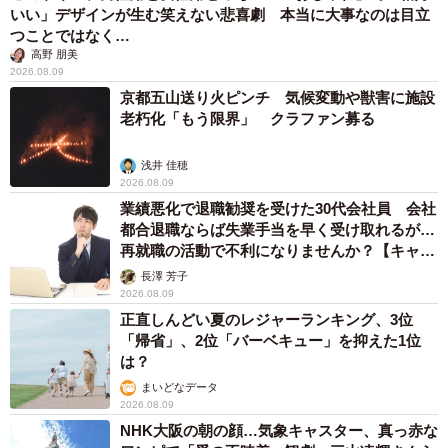
いい」デザインが生む笑えない悲喜劇 本当に大事なのは目立
つことではなく…
高野 朋美
2026.08.09
京都五山送り火ピンチ 気候変動や獣害に施設
老朽化「もう限界」 クラファン募る
浅井 佳穂
2026.08.09
業績悪化で退職勧奨を受けた30代会社員 会社
都合退職ならば失業手当を早く受け取れるが…
再就職の活動で不利になりませんか？【キャリ
アカウンセラーが解説】
長澤 芳子
2026.08.09
正直しんどい夏のレジャーランキング、3位
「帰省」、2位「バーベキュー」を抑えた1位
は？
まいどなデータ
2026.08.09
NHK大阪の朝の顔…気象キャスター、真っ赤な