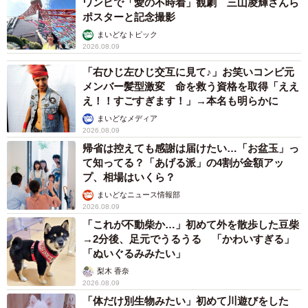
ワンピで「愛の不時着」観劇 三山凌輝さんら
ポスターと記念撮影
まいどなトピック
2026.08.09
「右ひじ左ひじ交互に見て♪」お笑いコンビ元
メンバー髪型激変 命を救う資格を取得「ええ
え！！すごすぎます！」→本名も明らかに
まいどなメディア
2026.08.09
帰省は控えても感謝は届けたい…「お盆玉」っ
て知ってる？「あげる派」の4割が金額アッ
プ、相場はいくら？
まいどなニュース情報部
2026.08.09
「これが不動柴か…」初めて外を散歩した豆柴
→2分後、足元でうるうる 「かわいすぎる」
「ぬいぐるみみたい」
梨木 香奈
2026.08.09
「体だけ別生物みたい」初めて川遊びをした