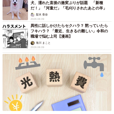
犬、濡れた直後の激変ぶりが話題 「新種
だ！」「河童だ」「毛刈りされたあとの羊」
梨木 香奈
2026.08.09
異性に話しかけたらセクハラ？ 黙っていたら
フキハラ？ 「最近、生きるの難しい」令和の
職場で悩む上司【漫画】
海川 まこと
2026.08.09