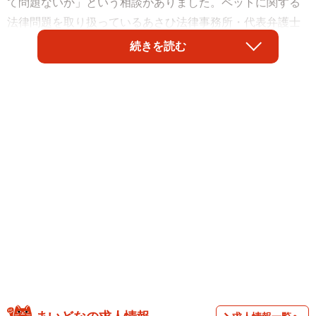
て問題ないか」という相談がありました。ペットに関する
法律問題を取り扱っているあさひ法律事務所・代表弁護士
の石井一旭氏が解説します。
続きを読む
【相談】
体調を崩して仕事が続けられなくなり、生活保護
を申請しようかと思っています。でも、知人から「生活保
護を受けるのであれば、飼っている猫は手放さないといけ