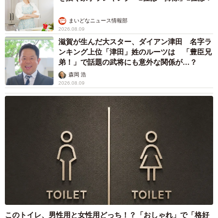
まいどなニュース情報部
2026.08.09
滋賀が生んだ大スター、ダイアン津田 名字ラ
ンキング上位「津田」姓のルーツは 「豊臣兄
弟！」で話題の武将にも意外な関係が…？
森岡 浩
2026.08.09
このトイレ、男性用と女性用どっち！？「おしゃれ」で「格好