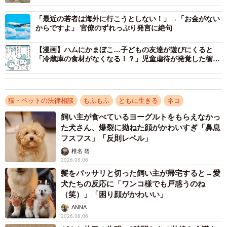
「最近の若者は海外に行こうとしない！」→「お金がない
◇ ◇
からですよ」 官僚のずれっぷり発言に絶句
【漫画】ハムにかまぼこ…子どもの友達が遊びにくると
別の側面から考えてみましょう。
「冷蔵庫の食材がなくなる！？」児童虐待が発覚した衝撃
の経緯
生活保護制度は受給者の自立の助長（自立支援）も目的と
しています（法１条）。
猫・ペットの法律相談
もふもふ
ともに生きる
ネコ
飼い主が食べているヨーグルトをもらえなかっ
生活保護を受給する条件として、長年連れ添い、家族の一
た犬さん、爆裂に拗ねた顔がかわいすぎ「鼻息
員であるペットを手放すことを強制するようなことをすれ
フスフス」「反則レベル」
ば、困窮に陥った受給者の精神状態をさらに追い詰めるこ
椎名 碧
とになりかねません。
2026.08.06
髪をバッサリと切った飼い主が帰宅すると→愛
犬たちの反応に「ワンコ様でも戸惑うのね
むしろ、ペットを飼い、ペットと日々ふれあうことで、心
（笑）」「困り顔がかわいい」
が安定し、仕事や生活への活力を得られるのではないでし
ANNA
ょうか。
2026.08.06