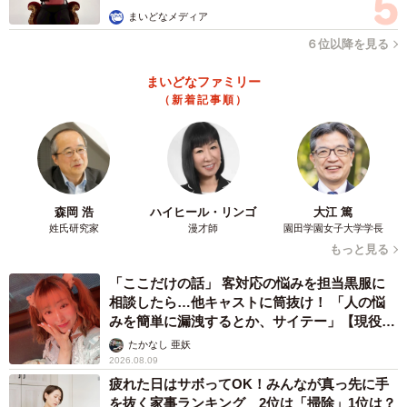
合、保護の変更、停止又は廃止となる可能性もあります。
まいどなメディア
６位以降を見る
▽３ まとめ
まいどなファミリー
生活保護を受けるからといって、ペットを飼い続けること
（新着記事順）
をあきらめることはありません。かけがえのないペットの
存在は、生活保護受給者の健康で文化的な生活を支えると
ともに、自立に向けた歩みの大事なパートナーでもありま
す。
森岡 浩
ハイヒール・リンゴ
大江 篤
姓氏研究家
漫才師
園田学園女子大学学長
ただし、ペットとの暮らしが金銭的な面で生活を圧迫して
もっと見る
しまう可能性については、十分な配慮が必要です。しっか
「ここだけの話」 客対応の悩みを担当黒服に
りと支出を管理し、ペットの健康と安全にも気を配り、ペ
相談したら…他キャストに筒抜け！ 「人の悩
みを簡単に漏洩するとか、サイテー」【現役キ
ットと自分の暮らしを守っていく覚悟が必要と言えるでし
ャストに取材】
たかなし 亜妖
ょう。
2026.08.09
疲れた日はサボってOK！みんなが真っ先に手
を抜く家事ランキング 2位は「掃除」1位は？