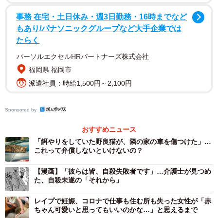
したがって、生活保護を受給していても、「健康で文化的
事務 在宅・土日休み・週3日勤務・16時までなど
な最低限度の生活を営むための資産」については保有が認
もあり/パナソニックグループなど大手企業では
められるべきです。
たらく
パーソルエクセルHRパートナーズ株式会社
長年連れ添ったペットは、もはや家族の一員であり、私達
福岡県 福岡市
が健康で文化的な最低限度の生活を送る上で不可欠の存在
派遣社員：時給1,500円～2,100円
と言えるでしょう。
Sponsored by
もちろん、生活保護法には、「ペットを飼ってはいけな
い」という定めもありません。
おすすめニュース
「餌やりをしていた野良猫が、隣の家の車を傷つけた」…
したがって、生活保護を受けることになったからといって
これって弁償しないといけないの？
ペットを手放さなければならないことにはなりません。
【漫画】「彼らは皆、自殺失敗者です」…介護士が見つめ
た、自殺未遂の「それから」
実際にも、生活保護を受けながらペットを飼っている人は
レイプで妊娠、コロナで仕事も住む所も失った女性が「赤
多くいます。また、引き続き飼うだけではなく、新たに飼
ちゃん可愛いと思ってもいいのかな…」と思えるまで
い始めることについても、法律上の制限はありません。