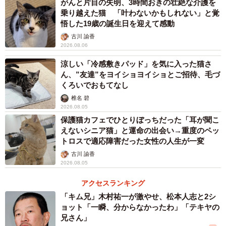
がんと片目の失明、3時間おきの壮絶な介護を
乗り越えた猫 「叶わないかもしれない」と覚
このように、受給者の「自立の助長」を助けるという側面
悟した19歳の誕生日を迎えて感動
から見ても、生活保護を受給することになったからといっ
古川 諭香
てペットを手放す必要はないと考えます。
2026.08.06
涼しい「冷感敷きパッド」を気に入った猫さ
▽２ 現実的な制約
ん、”友達”をヨイショヨイショとご招待、毛づ
くろいでおもてなし
ただし、ペットの飼育費は生活保護費として加算支給され
椎名 碧
2026.08.05
ることはありません。食費や飼育に必要なグッズなど、ペ
保護猫カフェでひとりぼっちだった「耳が聞こ
ットにかかる費用はすべて、生活保護費の範囲内で負担し
えないシニア猫」と運命の出会い→重度のペッ
ていく必要があります。
トロスで適応障害だった女性の人生が一変
古川 諭香
ここで問題となりやすいのが急な出費、主にはペットが病
2026.08.05
気をしたり、怪我をしてしまったときにかかってくる医療
アクセスランキング
費です。人間と違い皆保険制度がありませんので、ペット
「キム兄」木村祐一が激やせ、松本人志と2シ
の医療費はどうしても高額になります。
ョット「一瞬、分からなかったわ」「テキヤの
兄さん」