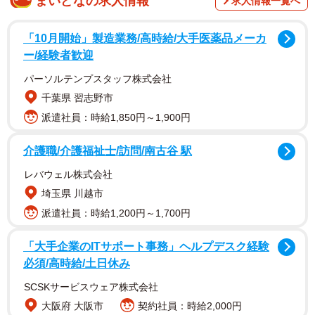
まいどなの求人情報
求人情報一覧へ
ないのでは」と言われました。猫を飼っていることは、生
活保護を受けることに問題になるのでしょうか。
「10月開始」製造業務/高時給/大手医薬品メーカ
ー/経験者歓迎
生活保護法には「ペットを飼ってはいけない」と
パーソルテンプスタッフ株式会社
いう定めはありません
千葉県 習志野市
▽１ 法律上の制限
派遣社員：時給1,850円～1,900円
介護職/介護福祉士/訪問/南古谷 駅
憲法２５条１項には「すべて国民は、健康で文化的な最低
限度の生活を営む権利を有する」との定めが置かれていま
レバウェル株式会社
す。
埼玉県 川越市
派遣社員：時給1,200円～1,700円
生活保護制度は、この憲法上の人権規定に基づいて制定さ
「大手企業のITサポート事務」ヘルプデスク経験
れた生活保護法によって定められた、国民の健康で文化的
必須/高時給/土日休み
な最低限度の生活を保証するための制度です（法１条参
SCSKサービスウェア株式会社
照）。
大阪府 大阪市
契約社員：時給2,000円