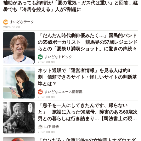
補助があっても約9割が「夏の電気・ガス代は重い」と回答…猛
暑でも「冷房を控える」人が7割超に
まいどなデータ
2026.08.08
「だんだん時代劇俳優みたく…」国民的バンド
の55歳ボーカリスト 競馬界の57歳レジェンド
らとの「夏祭り満喫ショット」に驚きの声続々
まいどなトピック
2026.08.08
ネット通販で「運営者情報」を見る人は約8
割 信頼できるサイト・怪しいサイトの判断基
準とは？
まいどなニュース情報部
2026.08.08
「息子を一人にしてきたんです、帰らない
と」 施設に入った90歳母、障害のある60歳次
男との暮らしは行き詰まり…【司法書士の現場
から】
山下 静香
2026.08.08
「ウソだろ」体重130kgの女性芸人オダウエダ