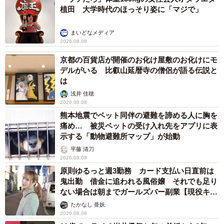
植田 大学時代のほっそり姿に「マジで」
まいどなメディア
2026.08.08
京都の百貨店が開催のお化け屋敷のお化けにモ
デルがいる 比叡山延暦寺の僧侶が語る伝説と
は
浅井 佳穂
2026.08.08
熊本地震でペット同伴の避難を諦める人に胸を
痛め… 被災ペットの受け入れ先をアプリに表
示する「動物避難所マップ」が始動
平藤 清刀
2026.08.08
原則ゆるっと週3勤務 カード支払い日直前は
鬼出勤 借金に追われる風俗嬢 それでも足り
ない場合は朝までガールズバー副業【現役キャ
ストに取材】
たかなし 亜妖
2026.08.08