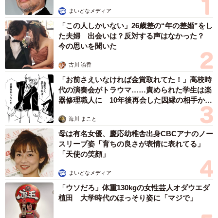
また、費用の問題で避妊去勢手術ができず、その結果どん
まいどなメディア
どん繁殖していき、多頭飼育崩壊に至ってしまうケースも
「この人しかいない」26歳差の“年の差婚”をし
あります。
た夫婦 出会いは？反対する声はなかった？
今の思いを聞いた
ペットが病気や怪我をしても診療を受けさせてあげられな
古川 諭香
いとなっては、ペットにも受給者にも不幸な結末になりま
「お前さえいなければ金賞取れてた！」高校時
す。病気や怪我になることのないよう、ペットの健康管理
代の演奏会がトラウマ……責められた学生は楽
や安全には特に注意を払っていく必要があるでしょう。避
器修理職人に 10年後再会した因縁の相手から
思わぬ申し出【漫画】
妊去勢手術については、お住いの自治体に助成制度がある
海川 まこと
こともあります。助成の内容は自治体によって異なります
母は有名女優、慶応幼稚舎出身CBCアナのノー
ので、問い合わせてみてください。
スリーブ姿「育ちの良さが表情に表れてる」
「天使の笑顔」
金銭的理由からペットを飼うことが困難となった結果、生
まいどなメディア
活保護による生活が維持できなくなってしまった場合は、
「ウソだろ」体重130kgの女性芸人オダウエダ
ケースワーカーからペットの飼育について何らかの指導が
植田 大学時代のほっそり姿に「マジで」
入ることも考えられるところです。指導に従わなかった場