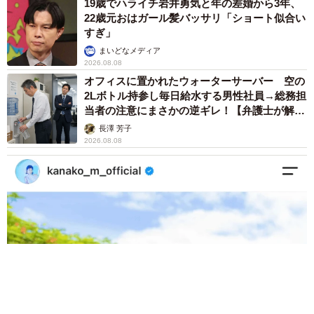
19歳でハライチ岩井勇気と年の差婚から3年、
22歳元おはガール髪バッサリ「ショート似合い
すぎ」
まいどなメディア
2026.08.08
オフィスに置かれたウォーターサーバー 空の
2Lボトル持参し毎日給水する男性社員→総務担
当者の注意にまさかの逆ギレ！【弁護士が解
説】
長澤 芳子
2026.08.08