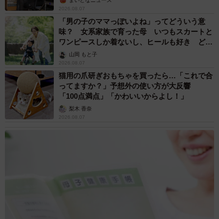
まいどなニュース
うテーマによる環境整備の一環として今年4月に板橋スパイ
2026.08.07
スセンターの社員食堂をリニューアルオープンしました。
「男の子のママっぽいよね」ってどういう意
味？ 女系家族で育った母 いつもスカートと
ワンピースしか着ないし、ヒールも好き どの
スパイスやハーブにこだわったメニューが提供される中、
へんが…
山岡 もと子
当社の赤缶カレー粉やカレールウをベースとしたカレーは
2026.08.07
社内でも人気ですが、特に隔週金曜日はスペシャルカレー
猫用の爪研ぎおもちゃを買ったら…「これで合
デーとなっており、通常メニューよりもさらに手の込んだ
ってますか？」予想外の使い方が大反響
「100点満点」「かわいいからよし！」
カレーを提供しています。このスペシャルカレーを、近隣
梨木 香奈
にお住まいの方にもご試食いただきたく、同日に社員食堂
2026.08.07
のカレーを期日指定・数量限定で販売させていただくこと
にしました。
こういった試みは今回が初めてですが、今後もお客さま、
近隣住民の方々との様々なコミュニケーションを大切にし
ていきたいと思っています」（エスビー食品・広報担当
者）