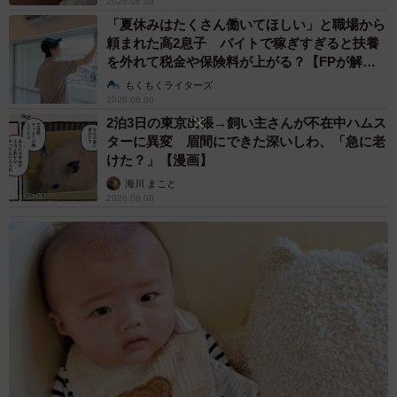
2026.08.08
社員の方々に日頃から食べられているものであり、強いス
「夏休みはたくさん働いてほしい」と職場から
パイス推しのカレーが流行る今でもブレないバランスを優
頼まれた高2息子 バイトで稼ぎすぎると扶養
先した味のように思いました。
を外れて税金や保険料が上がる？【FPが解
説】
もくもくライターズ
2026.08.08
今回のエスビー食品の社員食堂カレー販売、残る8月27日は
2泊3日の東京出張→飼い主さんが不在中ハムス
「骨付き鶏肉のスパイシートマトカレー」、最後の9月10日
ターに異変 眉間にできた深いしわ、「急に老
は「クミンが決め手のバターチキンカレー」が用意される
けた？」【漫画】
とのことです。これらもおそらくかなりハイレベルなカレ
海川 まこと
2026.08.08
ーだと思います。