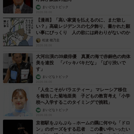
まいどなトピック
2026.08.06
【漫画】「高い家賃を払えるのに、まだ欲し
い？」高級レジデンスの七夕飾り、書かれた願
い事にびっくり 人の欲には終わりがないのか
松波 穂乃圭
2026.08.06
大河出演の39歳俳優 真夏の海で赤銅色の肉体
美を連投 「バッキバキだな」「ばり渋いで
す」
まいどなトピック
2026.08.06
「人生こそがバラエティー」 マレーシア移住
を報告した菊地亜美 子どもの教育考え「小学
校へ入学するこのタイミングで挑戦」
まいどなトピック
2026.08.06
京都駅をぶらぶら→ホームの隅に何やら「ドロ
ン」のポーズをする忍者 この暑い中いったい