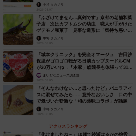
中将 タカノリ
なんと、実質的にはタダでいただける今回実施の
2026.08.07
社員食堂カレー
「ふざけてません…真剣です」京都の老舗和菓
子店 次はカブトムシの幼虫 職人が手がけた
今回の試み、デリバリー＆テイクアウトアプリ「menu」を
ゲテモノ和菓子 見事な造形に「気持ち悪いく
使ってオーダーするもので、社員食堂のカレー1食分に加え
らいリアル」
中将 タカノリ
エスビー食品の商品数点とレシピブックがつくというも
2026.08.05
の。注文時はワンセット1300円分の決済をしなければいけ
「城本クリニック」を完全オマージュ 吉田沙
ないものの、後日同額分のポイントが付与されるため、実
保里がゴロゴロ転がる日清カップヌードルCM
が20万いいね→「本家」総院長も体張って31万
質的にはタダとなります。
いいね
まいどなニュース調査部
2026.08.05
筆者は第1回実施日の8月20日に「menu」からオーダー。そ
「そんなわけない…と思ったけど」バニラアイ
して届いたのが、この日のメニュー「スパイス香るキーマ
スに混ぜてみたら……意外なおいしさ 口の中
で気づいた斬新な「和の薬味コラボ」が話題
カレー」でした。事前の情報では、エスビー食品の代表商
中将 タカノリ
品の一つであり、日本のカレーのスタンドである「赤缶カ
2026.08.05
レー粉」を使ったもののようで、30種類以上のスパイス＆
アクセスランキング
ハーブが奥深い味わいを楽しませてくれるとのこと。
「化けましたね～」10歳で綾瀬はるかの娘役→