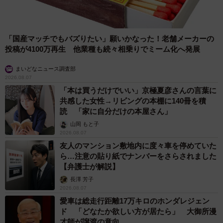
「国産マッチでもバズりたい」願いかなった！老舗メーカーの
投稿が4100万再生 他業種も続々相乗りでミーム化へ発展
まいどなニュース調査部
2026.08.07
「本は買うだけでいい」京極夏彦さんの言葉に
共感した女性→リビングの本棚に140冊を積
読 「家に自分だけの本屋さん」
山岡 もと子
2026.08.07
友人のマンション敷地内に度々車を停めていた
ら…注意の貼り紙でナンバーをさらされました
【弁護士が解説】
長澤 芳子
2026.08.07
愛車は総走行距離17万キロのホンダレジェン
ド 「どなたか欲しい方が居たら」 大御所漫
才師が譲渡の意向