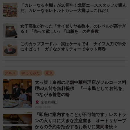
もちろん、社員食堂なので一般の出入りはできません。し
「カレーなる本棚」が10周年！北野エーススタッフが選ん
かし、屈指のスパイスメーカーの社員の方々が、普段この
だ、カレーなるレトルトカレー大賞は…これだ！
社員食堂で、どんなカレーを食べているのかはやはり気に
女子高生が作った「サイゼリヤ布教本」のレベルが高すぎ
なるもの。
る！ 「売って欲しい」「出版を」の声多数
そんな声は結構多かったようで、今回、このエスビー食品
このカップヌードル…実はケーキです ナイフ入刀で半分
にすぱっ！ ガチなクオリティーでネット席巻
の社員食堂で出されているカレーが、スパイスセンターの
近隣住民の方に期日指定・毎回50食限定（8月20日分終
了・8月27日・9月10日に再度実施予定）で試験的にデリバ
グルメ
やってみた
東京
リー販売を実施されることが決まりました。
太っ腹！京都の老舗中華料理店がフルコース料
理50人前を無料提供 「一市民としてお礼を」
近隣の方しか食べられないことや、3日間限定という縛りは
つながる善意の輪
あるものの、あのエスビー食品の社員の方々が日頃食べて
京都新聞社
いるカレーとはどんなものかはやっぱり気になります。そ
2026.08.08
んなわけで今回は、8月20日に実施された社員食堂カレーを
「即座に案内することが不可能です」レストラ
ンの入り口に大きな注意書き オートリザーブ
取り寄せてみました。その味をレビューします。
からの予約を拒否するお断りに賛同者続々