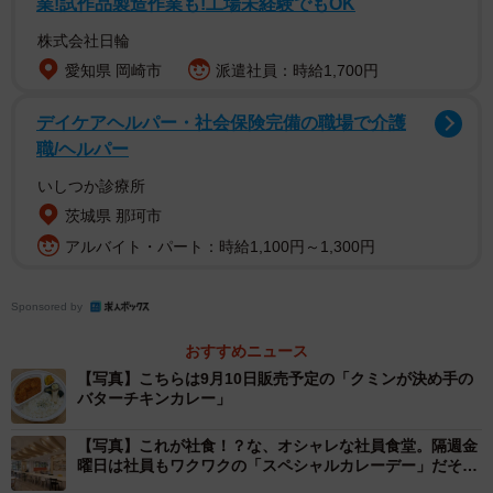
業!試作品製造作業も!工場未経験でもOK
エスビー食品の板橋スパイスセンター
株式会社日輪
愛知県 岡崎市
派遣社員：時給1,700円
デイケアヘルパー・社会保険完備の職場で介護
職/ヘルパー
いしつか診療所
茨城県 那珂市
アルバイト・パート：時給1,100円～1,300円
Sponsored by
おすすめニュース
3/6
【写真】こちらは9月10日販売予定の「クミンが決め手の
バターチキンカレー」
板橋スパイスセンターの中にある社員食堂
【写真】これが社食！？な、オシャレな社員食堂。隔週金
曜日は社員もワクワクの「スペシャルカレーデー」だそう
です