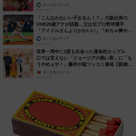
まいどなトピック
2026.08.07
「こんなかわいい子おるん！？」大阪出身の
UHB26歳アナが話題…父は元プロ野球選手
「アイドルさんよりかわいい」「めちゃ爽や
か」
まいどなメディア
2026.08.07
世界一周中に3度も出会った運命的カップル
口では言えない「ジョージアの熱い夜」に「も
うやめぇや！」藤井が猛ツッコミ連発【新婚さ
ん】
まいどなニュース
2026.08.07