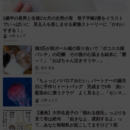
日本屈指のスパイスメーカー・エスビー食品の社員さんた
ちは、やはり相当レベルの高いカレーを日常的に口にして
2歳半の長男と生後2カ月の次男の母 母子手帳2冊をイラスト
いることがわかりました。この社員食堂のカレーの販売、
でいっぱいに 見る人を楽しませる家族ストーリーに「かわい
すぎる！」
是非とも定例化して欲しいと思いました。あるいは社員食
山岡 もと子
堂のスペシャルカレーをなんらかの形で商品化して欲しい
2026.08.07
とも思いました。本当に美味しかったです！
猫2匹が段ボール箱の取り合いで「ポコスカ猫
パンチ」の応酬 その後の心温まる結末に「愛
～！」「おばちゃん泣きそうや…」
エスビー食品
https://www.sbfoods.co.jp/
梨木 香奈
2026.08.07
「ちょっとババロアみたい」パートナーの誕生
日に手作りトートバッグ 完成まで1年 淡い
藍染めに漂うクラゲ よく見ると…「センスす
ごい」
山岡 もと子
2026.08.07
【漫画】大学生息子の「頼れる彼氏」っぷりを
見て母は絶句 「起きなよ、遅刻するよ」っ
て…あなた毎朝私が起こしてますけど？笑