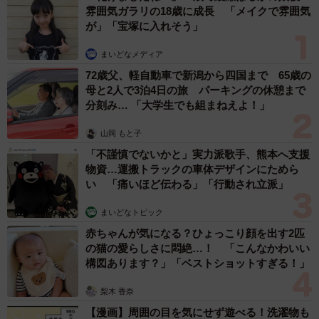
雰囲気ガラリの18歳に成長 「メイクで雰囲気
届いた社員食堂のカレー「スパイス香るキーマカレー」を
が」「宝塚に入れそう」
さっそくいただいてみました。
まいどなメディア
72歳父、軽自動車で新潟から四国まで 65歳の
母と2人で3泊4日の旅 パーキングの休憩まで
分刻み… 「大学生でも組まねえよ！」
山岡 もと子
「不謹慎でないかと」実力派歌手、熊本へ支援
物資…運搬トラックの車体デザインにためら
い 「痛いほど伝わる」「行動され立派」
まいどなトピック
赤ちゃんが気になる？ひょっこり顔を出す2匹
の猫の愛らしさに悶絶…！ 「こんなかわいい
構図あります？」「ベストショットすぎる！」
梨木 香奈
【漫画】周囲の目を気にせず遊べる！洗濯物も