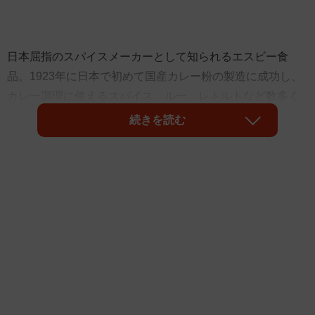
日本屈指のスパイスメーカーとして知られるエスビー食
品。1923年に日本で初めて国産カレー粉の製造に成功し、
カレー調理に使えるスパイス、ルー、レトルトなど数多く
の商品を製造販売していることはご存知の通りかと思いま
続きを読む
す。
そのエスビー食品は、東京・板橋のスパイスセンターとい
う営業所があり、こちらには社員の皆さんが利用する社員
食堂が併設されています。