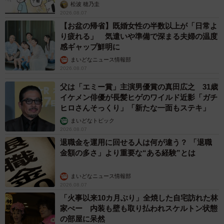
松波 穂乃圭
2026.08.07
【お盆の帰省】既婚女性の半数以上が「日常よ
り疲れる」 気遣いや準備で深まる夫婦の温度
感ギャップ鮮明に
まいどなニュース情報部
2026.08.07
父は「エミー賞」主演男優賞の真田広之 31歳
イケメン俳優が長髪ヒゲのワイルド近影「ガチ
ヒロさんそっくり」「新たな一面もステキ」
まいどなトピック
2026.08.07
退職金を運用に回せる人は何が違う？ 「退職
金額の多さ」より重要な“ある経験”とは
まいどなニュース情報部
2026.08.07
「火事以来10カ月ぶり」全焼した自宅訪れた林
家ぺー 内装も壁も取り払われスケルトン状態
の部屋に呆然