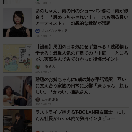
2026.08.07
あのちゃん、雨の日のショーパン姿に「雨が似
合う」「脚めっちゃきれい！」「水も滴る良い
アーティスト」 幻想的な近影が話題
まいどなメディア
2026.08.07
6/6
【漫画】周囲の目を気にせず遊べる！洗濯物も
9月10日に販売される「クミンが決め手のバターチキンカレー」
干せる！最近人気の戸建ての「中庭」 ところ
が…実際住んでみて分かった後悔ポイント
中瀬 えみ
2026.08.07
社員もワクワクする隔週金曜日のスペシャルカレ
難聴のお姉ちゃんに5歳の妹が手話通訳 互い
ーデー
に支え合う家族の日常に反響「妹ちゃん、頼も
しい」「かわいい通訳さん」
エスビー食品のの社員食堂のカレーの販売、どのような思
五ヶ瀬 あお
いで実施に至ったのでしょうか。広報の方に話を聞きまし
2026.08.07
た。
ラストライブ控えるT-BOLAN森友嵐士 にし
たん社長がTikTok内で独占インタビュー
「弊社の『食を大切に楽しみ』『健康で活き活きと』とい