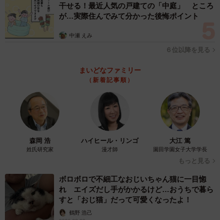
干せる！最近人気の戸建ての「中庭」 ところ
4/6
が…実際住んでみて分かった後悔ポイント
社員の方々が社員食堂で口にしているという「スパイス香るキーマカレ
ー」
中瀬 えみ
６位以降を見る
スパイス推しのカレーが多いなか、さすがエスビ
まいどなファミリー
ー食品のバランス
（新着記事順）
見た目がまずおしゃれです。なすとひき肉をふんだんに使
ったキーマカレーで、オイリーな艶が見てとれます。また
副菜のきゅうり、じゃがいも、プチトマトによる彩りも良
く、さらにご飯の上にかけられたフライドオニオンの香ば
森岡 浩
ハイヒール・リンゴ
大江 篤
しさも食欲をそそります。
姓氏研究家
漫才師
園田学園女子大学学長
もっと見る
そのカレーの味は、見た目のオイリーさとは裏腹に、意外
ボロボロで不細工なおじいちゃん猫に一目惚
とさっぱりした塩分控えめの味。それでいて、複雑なスパ
れ エイズだし手がかかるけど…おうちで暮ら
イスの風合いが優しく口を包み込むような風合いです。こ
すと「おじ猫」だって可愛くなったよ！
の奥ゆかしい味こそがスパイスメーカー・エスビー食品の
鶴野 浩己