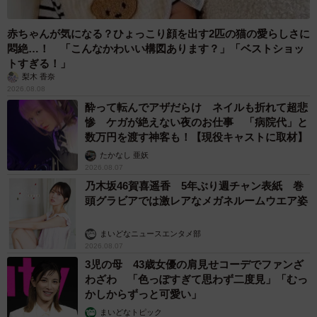
赤ちゃんが気になる？ひょっこり顔を出す2匹の猫の愛らしさに
悶絶…！ 「こんなかわいい構図あります？」「ベストショッ
トすぎる！」
梨木 香奈
2026.08.08
酔って転んでアザだらけ ネイルも折れて超悲
惨 ケガが絶えない夜のお仕事 「病院代」と
5/6
数万円を渡す神客も！【現役キャストに取材】
8月27日に販売される「骨付き鶏肉のスパイシートマトカレー」
たかなし 亜妖
2026.08.07
乃木坂46賀喜遥香 5年ぶり週チャン表紙 巻
頭グラビアでは激レアなメガネルームウエア姿
まいどなニュースエンタメ部
2026.08.07
3児の母 43歳女優の肩見せコーデでファンざ
わざわ 「色っぽすぎて思わず二度見」「むっ
かしからずっと可愛い」
まいどなトピック