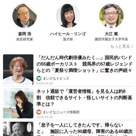
森岡 浩
ハイヒール・リンゴ
大江 篤
姓氏研究家
漫才師
園田学園女子大学学長
もっと見る
「だんだん時代劇俳優みたく…」国民的バンド
の55歳ボーカリスト 競馬界の57歳レジェンド
らとの「夏祭り満喫ショット」に驚きの声続々
まいどなトピック
2026.08.08
ネット通販で「運営者情報」を見る人は約8
割 信頼できるサイト・怪しいサイトの判断基
準とは？
まいどなニュース情報部
2026.08.08
「息子を一人にしてきたんです、帰らない
と」 施設に入った90歳母、障害のある60歳次