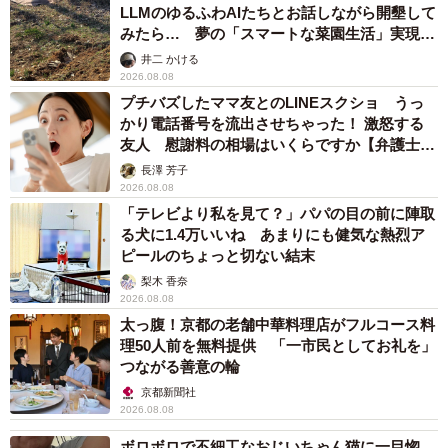
LLMのゆるふわAIたちとお話しながら開墾して
みたら… 夢の「スマートな菜園生活」実現な
るか
井二 かける
2026.08.08
プチバズしたママ友とのLINEスクショ うっ
かり電話番号を流出させちゃった！ 激怒する
友人 慰謝料の相場はいくらですか【弁護士が
解説】
長澤 芳子
2026.08.08
「テレビより私を見て？」パパの目の前に陣取
る犬に1.4万いいね あまりにも健気な熱烈ア
ピールのちょっと切ない結末
梨木 香奈
2026.08.08
太っ腹！京都の老舗中華料理店がフルコース料
理50人前を無料提供 「一市民としてお礼を」
つながる善意の輪
京都新聞社
2026.08.08
ボロボロで不細工なおじいちゃん猫に一目惚