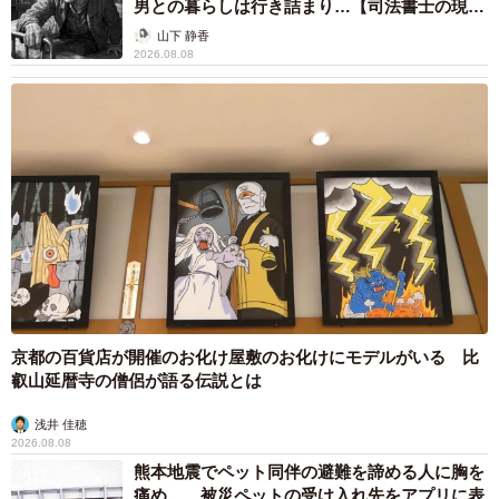
男との暮らしは行き詰まり…【司法書士の現場
から】
山下 静香
2026.08.08
京都の百貨店が開催のお化け屋敷のお化けにモデルがいる 比
叡山延暦寺の僧侶が語る伝説とは
浅井 佳穂
2026.08.08
熊本地震でペット同伴の避難を諦める人に胸を
痛め… 被災ペットの受け入れ先をアプリに表