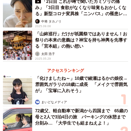
「2日目 これが噂で聞いたカミソリの痛
み」「3日目 食欲がなくなり味覚もおかしくな
る」新型コロナ変異株「ニンバス」の罹患レポ
ートが話題
中将 タカノリ
2025.09.08
「山鉾巡行」だけが祇園祭ではありません！お
祭りの本来の意義は？神宝を持ち神輿を先導す
る「宮本組」の熱い想い
太田 浩子
2025.05.29
アクセスランキング
「化けましたね～」10歳で綾瀬はるかの娘役→
雰囲気ガラリの18歳に成長 「メイクで雰囲気
が」「宝塚に入れそう」
まいどなメディア
72歳父、軽自動車で新潟から四国まで 65歳の
母と2人で3泊4日の旅 パーキングの休憩まで
分刻み… 「大学生でも組まねえよ！」