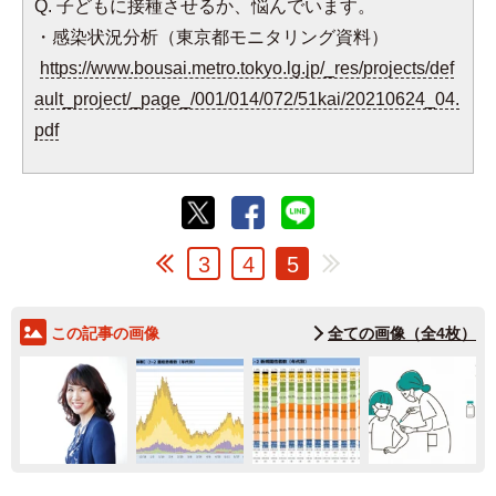
Q. 子どもに接種させるか、悩んでいます。
・感染状況分析（東京都モニタリング資料）
https://www.bousai.metro.tokyo.lg.jp/_res/projects/def
ault_project/_page_/001/014/072/51kai/20210624_04.
pdf
3
4
5
この記事の画像
全ての画像（全4枚）