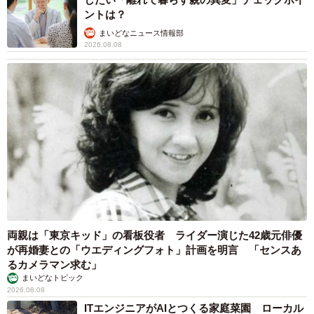
ントは？
まいどなニュース情報部
2026.08.08
両親は「東京キッド」の看板役者 ライダー演じた42歳元俳優
が再婚妻との「ウエディングフォト」計画を明言 「センスあ
るカメラマン求む」
まいどなトピック
2026.08.08
ITエンジニアがAIとつくる家庭菜園 ローカル