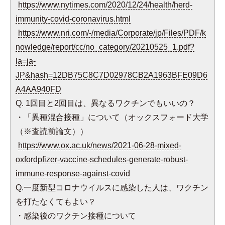
https://www.nytimes.com/2020/12/24/health/herd-
immunity-covid-coronavirus.html
https://www.nri.com/-/media/Corporate/jp/Files/PDF/k
nowledge/report/cc/no_category/20210525_1.pdf?
la=ja-
JP&hash=12DB75C8C7D02978CB2A1963BFE09D6
A4AA940FD
Q. 1回目と2回目は、異なるワクチンでもいいの？
・「異種混合接種」について（オックスフォード大学
（※査読前論文））
https://www.ox.ac.uk/news/2021-06-28-mixed-
oxfordpfizer-vaccine-schedules-generate-robust-
immune-response-against-covid
Q.一度新型コロナウイルスに感染した人は、ワクチン
を打たなくてもよい？
・感染後のワクチン接種について