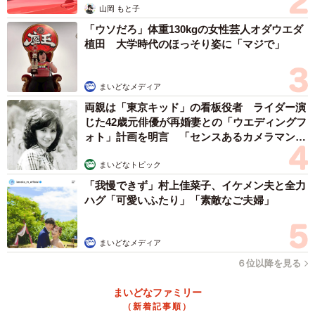
山岡 もと子
「ウソだろ」体重130kgの女性芸人オダウエダ
植田 大学時代のほっそり姿に「マジで」
まいどなメディア
両親は「東京キッド」の看板役者 ライダー演
じた42歳元俳優が再婚妻との「ウエディングフ
ォト」計画を明言 「センスあるカメラマン求
む」
まいどなトピック
「我慢できず」村上佳菜子、イケメン夫と全力
ハグ「可愛いふたり」「素敵なご夫婦」
まいどなメディア
６位以降を見る
まいどなファミリー
（新着記事順）