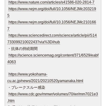
https://www.nature.com/articles/s41586-020-2814-7
https://www.nejm.org/doi/full/10.1056/NEJMc203219
5
https://www.nejm.org/doi/full/10.1056/NEJMc210166
7
https://www.sciencedirect.com/science/article/pii/S14
73309921002243?via%3Dihub
・抗体の持続期間
https://science.sciencemag.org/content/371/6529/eabf
4063
https://www.yokohama-
cu.ac.jp/news/2021/20210520yamanaka.html
・ブレークスルー感染
https://www.cdc.gov/mmwr/volumes/70/wr/mm7021e3
.htm