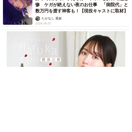
惨 ケガが絶えない夜のお仕事 「病院代」と
数万円を渡す神客も！【現役キャストに取材】
たかなし 亜妖
2026.08.07
乃木坂46賀喜遥香 5年ぶり週チャン表紙 巻頭グラビアでは
激レアなメガネルームウエア姿
まいどなニュースエンタメ部
2026.08.07