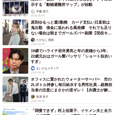
示する「動物避難所マップ」が始動
平藤 清刀
2026.08.08
原則ゆるっと週3勤務 カード支払い日直前は
鬼出勤 借金に追われる風俗嬢 それでも足り
ない場合は朝までガールズバー副業【現役キャ
ストに取材】
たかなし 亜妖
2026.08.08
19歳でハライチ岩井勇気と年の差婚から3年、
22歳元おはガール髪バッサリ「ショート似合い
すぎ」
まいどなメディア
2026.08.08
オフィスに置かれたウォーターサーバー 空の
2Lボトル持参し毎日給水する男性社員→総務担
当者の注意にまさかの逆ギレ！【弁護士が解
説】
長澤 芳子
2026.08.08
「我慢できず」村上佳菜子、イケメン夫と全力