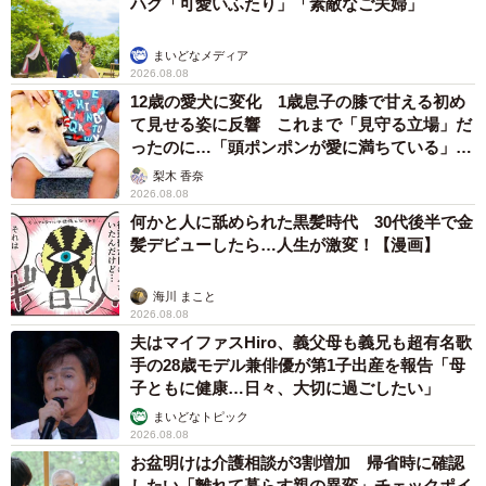
ハグ「可愛いふたり」「素敵なご夫婦」
まいどなメディア
2026.08.08
12歳の愛犬に変化 1歳息子の膝で甘える初め
て見せる姿に反響 これまで「見守る立場」だ
ったのに…「頭ポンポンが愛に満ちている」
「尊…」
梨木 香奈
2026.08.08
何かと人に舐められた黒髪時代 30代後半で金
髪デビューしたら…人生が激変！【漫画】
海川 まこと
2026.08.08
夫はマイファスHiro、義父母も義兄も超有名歌
手の28歳モデル兼俳優が第1子出産を報告「母
子ともに健康…日々、大切に過ごしたい」
まいどなトピック
2026.08.08
お盆明けは介護相談が3割増加 帰省時に確認
したい「離れて暮らす親の異変」チェックポイ