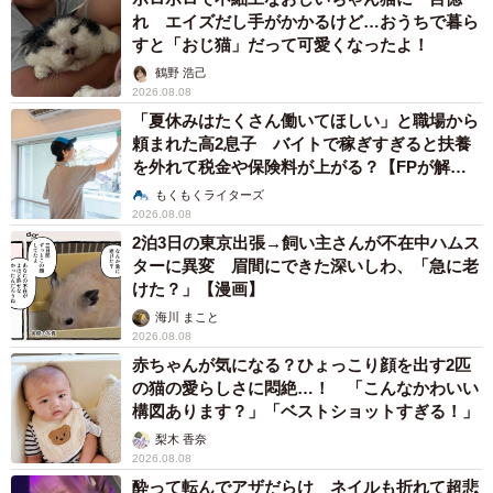
れ エイズだし手がかかるけど…おうちで暮ら
すと「おじ猫」だって可愛くなったよ！
鶴野 浩己
2026.08.08
「夏休みはたくさん働いてほしい」と職場から
頼まれた高2息子 バイトで稼ぎすぎると扶養
を外れて税金や保険料が上がる？【FPが解
説】
もくもくライターズ
2026.08.08
2泊3日の東京出張→飼い主さんが不在中ハムス
ターに異変 眉間にできた深いしわ、「急に老
けた？」【漫画】
海川 まこと
2026.08.08
赤ちゃんが気になる？ひょっこり顔を出す2匹
の猫の愛らしさに悶絶…！ 「こんなかわいい
構図あります？」「ベストショットすぎる！」
梨木 香奈
2026.08.08
酔って転んでアザだらけ ネイルも折れて超悲