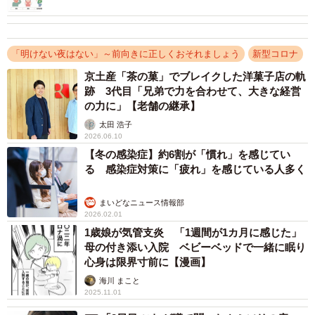
「明けない夜はない」～前向きに正しくおそれましょう
新型コロナ
京土産「茶の菓」でブレイクした洋菓子店の軌
跡 3代目「兄弟で力を合わせて、大きな経営
の力に」【老舗の継承】
太田 浩子
2026.06.10
【冬の感染症】約6割が「慣れ」を感じてい
る 感染症対策に「疲れ」を感じている人多く
まいどなニュース情報部
2026.02.01
1歳娘が気管支炎 「1週間が1カ月に感じた」
母の付き添い入院 ベビーベッドで一緒に眠り
心身は限界寸前に【漫画】
海川 まこと
2025.11.01