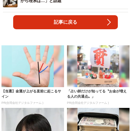
から理系は…」と話題
記事に戻る
【当選】金運が上がる直前に起こるサ
「占い師だけが知ってる〝お金が増え
イン
る人の共通点〟」
PR(合同会社デジタルファーム )
PR(合同会社デジタルファーム )