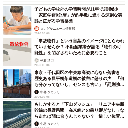
子どもの学校外の学習時間が11年で2割減少
「家庭学習0分層」が約半数に達する深刻な実
態と広がる学習格差
まいどなニュース情報部
2026.08.06
「事故物件」という言葉のイメージにとらわれ
ていませんか？ 不動産業者が語る「物件の可
能性」を閉ざさないために必要なこと
平藤 清刀
2026.08.06
東京・千代田区の中央線高架に心ない落書き
歴史ある昌平橋架道橋の被害に怒りの声 「何
も分かってないし、センスも古い」「罰則強化
して」
中将 タカノリ
2026.08.06
もしかすると「下山ダッシュ」 リニア中央新
幹線の長野県駅 在来線との乗り継ぎなし→な
ら走れば間に合うんじゃない？ 惜しい位置関
係が反響
中将 タカノリ