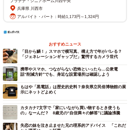
プラチナ・シニアホーム川西中央
兵庫県 川西市
アルバイト・パート：時給1,173円～1,324円
おすすめニュース
「目から鱗！」スマホで横写真、構え方で年がバレる？
「ジェネレーションギャップだ」驚愕するカメラ世代
携帯やスマホ、つながらない恐怖といったら…公衆電
話“削減方針”でも、身近な設置場所は確認しよう
もはや「黒電話」は歴史的史料？奈良県立民俗博物館の展
示にネットどよめく
カタカナ7文字で「家にいながら買い物するとき使うも
の」なーんだ？ 8歳児の“自信満々の解答”に議論沸騰
失恋の妹を泣き止ませた兄の理系的アドバイス 「これだ