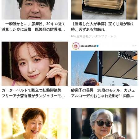
「一瞬誰かと…」彦摩呂、30キロ近く
【当選した人が暴露】宝くじ運が動く
減量した姿に反響 既製品の防護服が
時、必ずある前触れ
着られると...
PR(合同会社デジタルファーム )
ガーターベルトで際立つ妖艶脚線美
紗栄子の長男 18歳のモデル、カジュ
フリーアナ森香澄がランジェリーモデ
アルコーデのおしゃれ近影が「両親の
ルに ｢PE...
いいとこ取...