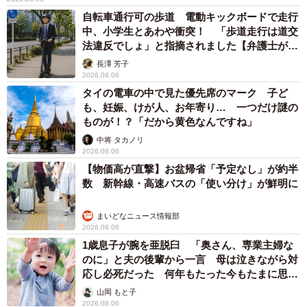
自転車通行可の歩道 電動キックボードで走行
中、小学生とあわや衝突！ 「歩道走行は道交
法違反でしょ」と指摘されました【弁護士が解
説】
長澤 芳子
2026.08.06
タイの電車の中で見た優先席のマーク 子ど
も、妊娠、けが人、お年寄り… 一つだけ謎の
ものが！？「だから黄色なんですね」
中将 タカノリ
2026.08.06
【物価高が直撃】お盆帰省「予定なし」が約半
数 新幹線・高速バスの「使い分け」が鮮明に
まいどなニュース情報部
2026.08.06
1歳息子が腕を亜脱臼 「奥さん、専業主婦な
のに」と夫の後輩から一言 母は泣きながら対
応し必死だった 何年もたった今もたまに思い
出し…
山岡 もと子
2026.08.06