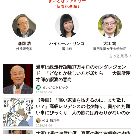
まいどなファミリー
（新着記事順）
森岡 浩
ハイヒール・リンゴ
大江 篤
姓氏研究家
漫才師
園田学園女子大学学長
もっと見る
愛車は総走行距離17万キロのホンダレジェン
ド 「どなたか欲しい方が居たら」 大御所漫
才師が譲渡の意向
まいどなトピック
2026.08.06
【漫画】「高い家賃を払えるのに、まだ欲し
い？」高級レジデンスの七夕飾り、書かれた願
い事にびっくり 人の欲には終わりがないのか
松波 穂乃圭
2026.08.06
大河出演の39歳俳優 真夏の海で赤銅色の肉体