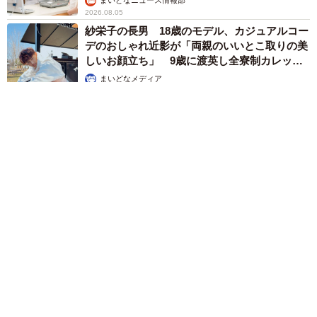
まいどなニュース情報部
2026.08.05
紗栄子の長男 18歳のモデル、カジュアルコー
デのおしゃれ近影が「両親のいいとこ取りの美
しいお顔立ち」 9歳に渡英し全寮制カレッジ
で学ぶ
まいどなメディア
2026.08.05
たった50パーツのレゴで作った極小仏壇 ろうそく、花立て、
お供えのご飯、観音開きの扉の奥には位牌も…「チーンの音が
聞こえてきそう」