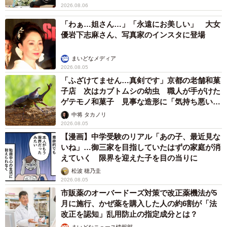
2026.08.06
「わぁ…姐さん…」「永遠にお美しい」 大女
優岩下志麻さん、写真家のインスタに登場
まいどなメディア
2026.08.05
「ふざけてません…真剣です」京都の老舗和菓
子店 次はカブトムシの幼虫 職人が手がけた
ゲテモノ和菓子 見事な造形に「気持ち悪いく
らいリアル」
中将 タカノリ
2026.08.05
【漫画】中学受験のリアル「あの子、最近見な
いね」…御三家を目指していたはずの家庭が消
えていく 限界を迎えた子を目の当りに
松波 穂乃圭
2026.08.05
市販薬のオーバードーズ対策で改正薬機法が5
月に施行、かぜ薬を購入した人の約6割が「法
改正を認知」乱用防止の指定成分とは？