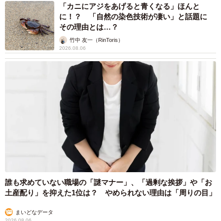
「カニにアジをあげると青くなる」ほんと
に！？ 「自然の染色技術が凄い」と話題に
その理由とは…？
竹中 友一（RinToris）
2026.08.06
誰も求めていない職場の「謎マナー」、「過剰な挨拶」や「お
土産配り」を抑えた1位は？ やめられない理由は「周りの目」
まいどなデータ
2026.08.06