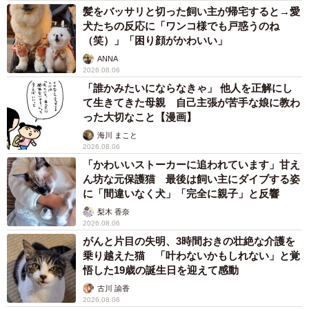
髪をバッサリと切った飼い主が帰宅すると→愛
犬たちの反応に「ワンコ様でも戸惑うのね
（笑）」「困り顔がかわいい」
ANNA
2026.08.06
「誰かみたいにならなきゃ」 他人を正解にし
て生きてきた母親 自己主張が苦手な娘に教わ
った大切なこと【漫画】
海川 まこと
2026.08.06
「かわいいストーカーに追われています」甘え
ん坊な元保護猫 最後は飼い主にダイブする姿
に「間違いなく犬」「完全に親子」と反響
梨木 香奈
2026.08.06
がんと片目の失明、3時間おきの壮絶な介護を
乗り越えた猫 「叶わないかもしれない」と覚
悟した19歳の誕生日を迎えて感動
古川 諭香
2026.08.06