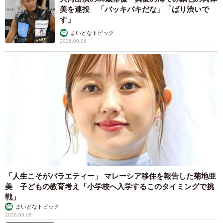
美を連投 「バッキバキだな」「ばり渋いで
す」
まいどなトピック
2026.08.06
「人生こそがバラエティー」 マレーシア移住を報告した菊地亜
美 子どもの教育考え「小学校へ入学するこのタイミングで挑
戦」
まいどなトピック
2026.08.06