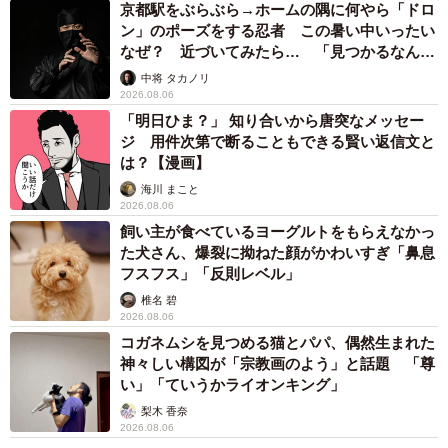
京都駅をぶらぶら→ホームの隅に何やら「ドロ
ン」のポーズをする忍者 この暑い中いったい
なぜ？ 近づいてみたら… 「見つかるなんて
未熟」
中将 タカノリ
2026.08.06
「明日ひま？」 知り合いから唐突なメッセー
ジ 用件次第で断ることもできる賢い返信文と
は？【漫画】
海川 まこと
2026.08.06
飼い主が食べているヨーグルトをもらえなかっ
た犬さん、爆裂に拗ねた顔がかわいすぎ「鼻息
フスフス」「反則レベル」
椎名 碧
2026.08.06
コガネムシを見つめる猫とパパ、偶然生まれた
神々しい構図が「宗教画のよう」と話題 「尊
い」「ていうかライオンキング」
梨木 香奈
2026.08.06