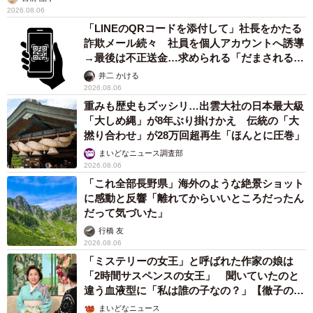
2026.08.06
「LINEのQRコードを添付して」社長をかたる
詐欺メール続々 社員を個人アカウントへ誘導
→最後は不正送金…求められる「だまされる前
提」の対策
井二 かける
2026.08.06
重みも歴史もズッシリ…出雲大社の日本最大級
「大しめ縄」が8年ぶり掛けかえ 伝統の「大
撚り合わせ」が28万回超再生「ほんとに圧巻」
まいどなニュース調査部
2026.08.06
「これ全部長野県」海外のような絶景ショット
に感動と反響「離れてからいいところだったん
だって気づいた」
行橋 友
2026.08.06
「ミステリーの女王」と呼ばれた作家の娘は
「2時間サスペンスの女王」 聞いていたのと
違う血液型に「私は誰の子なの？」【徹子の部
屋】
まいどなニュース