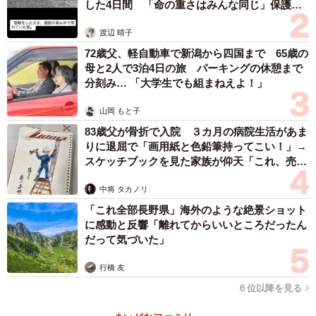
した4日間 「命の重さはみんな同じ」保護団
体代表の訴え
渡辺 晴子
72歳父、軽自動車で新潟から四国まで 65歳の
母と2人で3泊4日の旅 パーキングの休憩まで
分刻み… 「大学生でも組まねえよ！」
山岡 もと子
83歳父が骨折で入院 ３カ月の病院生活があま
りに退屈で「画用紙と色鉛筆持ってこい！」→
スケッチブックを見た家族が仰天「これ、売れ
ますよ…」
中将 タカノリ
「これ全部長野県」海外のような絶景ショット
に感動と反響「離れてからいいところだったん
だって気づいた」
行橋 友
６位以降を見る