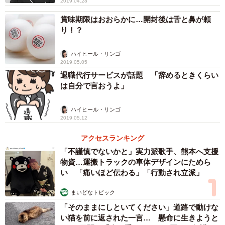
2019.04.28
賞味期限はおおらかに…開封後は舌と鼻が頼
り！？
ハイヒール・リンゴ
2019.05.05
退職代行サービスが話題 「辞めるときくらい
は自分で言おうよ」
ハイヒール・リンゴ
2019.05.12
アクセスランキング
「不謹慎でないかと」実力派歌手、熊本へ支援
物資…運搬トラックの車体デザインにためら
い 「痛いほど伝わる」「行動され立派」
まいどなトピック
「そのままにしといてください」道路で動けな
い猫を前に返された一言… 懸命に生きようと