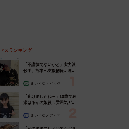
セスランキング
「不謹慎でないかと」実力派
歌手、熊本へ支援物資…運搬
トラックの車体デザインにた
めらい 「痛いほど伝わる」
まいどなトピック
「行動され立派」
「化けましたね～」10歳で綾
瀬はるかの娘役→雰囲気ガラ
リの18歳に成長 「メイクで
雰囲気が」「宝塚に入れそ
まいどなメディア
う」
「そのままにしといてくださ