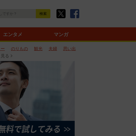
エンタメ
マンガ
ター
のりもの
観光
夫婦
思い出
と見る