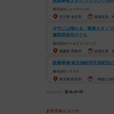
医療事務スタッフ/ブランクOK
株式会社シェイクハンズ
石川県 金沢市
派遣社員：時給
夕方には帰れる・事務スタッフ/20
媛県西条市ひうち
株式会社ワールドインテック
愛媛県 西条市
派遣社員：時給
医療事務/東京都町田市原町田
株式会社ソラスト
東京都 町田市
：時給1,300
Sponsored by
おすすめニュース