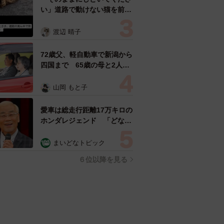
い」道路で動けない猫を前に
返された一言… 懸命に生き
ようとした4日間 「命の重
渡辺 晴子
さはみんな同じ」保護団体代
表の訴え
72歳父、軽自動車で新潟から
四国まで 65歳の母と2人で
3泊4日の旅 パーキングの休
憩まで分刻み… 「大学生で
山岡 もと子
も組まねえよ！」
愛車は総走行距離17万キロの
ホンダレジェンド 「どなた
か欲しい方が居たら」 大御
所漫才師が譲渡の意向
まいどなトピック
６位以降を見る