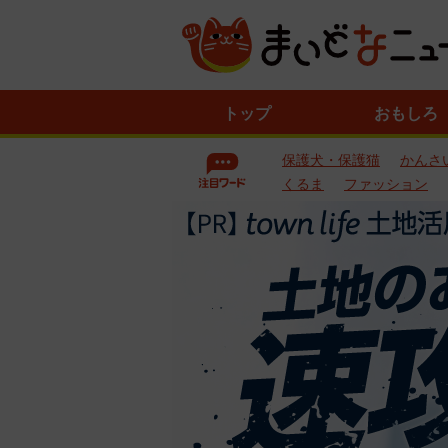
ニ
トップ
おもしろ
ュ
ー
保護犬・保護猫
かんさ
ス
一
くるま
ファッション
覧