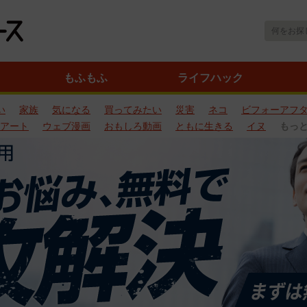
もふもふ
ライフハック
い
家族
気になる
買ってみたい
災害
ネコ
ビフォーアフ
アート
ウェブ漫画
おもしろ動画
ともに生きる
イヌ
もっ