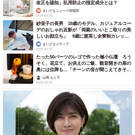
改正を認知」乱用防止の指定成分とは？
まいどなニュース情報部
2026.08.05
紗栄子の長男 18歳のモデル、カジュアルコー
デのおしゃれ近影が「両親のいいとこ取りの美
しいお顔立ち」 9歳に渡英し全寮制カレッジ
で学ぶ
まいどなメディア
2026.08.05
たった50パーツのレゴで作った極小仏壇 ろう
そく、花立て、お供えのご飯、観音開きの扉の
奥には位牌も…「チーンの音が聞こえてきそ
う」
山岡 もと子
2026.08.05