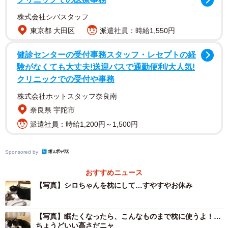
株式会社シバスタッフ
東京都 大田区
派遣社員：時給1,550円
健診センターの受付事務スタッフ・レセプトの経
験がなくても大丈夫!送迎バスで通勤便利/大人気!
クリニックでの受付や事務
2016年6月、愛知県に住む笠松さんは、シロちゃん、クロ
株式会社ホットスタッフ奈良南
ちゃんという2匹の子猫を保護して飼っていた。勤めていた
奈良県 宇陀市
会社の近くのテニスコートのある施設内の芝地で暮らして
派遣社員：時給1,200円～1,500円
いた野良猫たちを見守っていた時、キジシロの猫が出産し
て連れてきた子猫だった。シロちゃん、クロちゃんを保護
Sponsored by
して、やっと一息ついた数日後、キジシロの母猫と一緒に
おすすめニュース
いたシャム系猫も子猫を3匹連れて現れた。笠松さんは、思
【写真】シロちゃんを枕にして…すやすやお休み
わず「またぁ！」と叫んだ。笠松さんは、これは成人猫を
手術しなければ永遠に増えてしまうと思い、成人猫捕獲・
【写真】眠たくなったら、こんなものまで枕に使うよ！…
手術作戦を決行することにした。
ちょうどいい高さだニャ