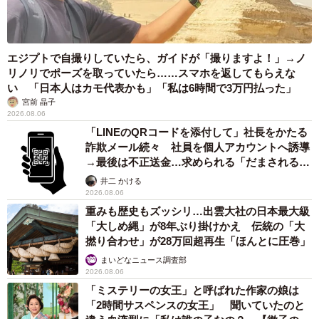
エジプトで自撮りしていたら、ガイドが「撮りますよ！」→ノ
リノリでポーズを取っていたら……スマホを返してもらえな
い 「日本人はカモ代表かも」「私は6時間で3万円払った」
宮前 晶子
2026.08.06
「LINEのQRコードを添付して」社長をかたる
詐欺メール続々 社員を個人アカウントへ誘導
→最後は不正送金…求められる「だまされる前
提」の対策
井二 かける
2026.08.06
重みも歴史もズッシリ…出雲大社の日本最大級
「大しめ縄」が8年ぶり掛けかえ 伝統の「大
撚り合わせ」が28万回超再生「ほんとに圧巻」
まいどなニュース調査部
2026.08.06
「ミステリーの女王」と呼ばれた作家の娘は
「2時間サスペンスの女王」 聞いていたのと