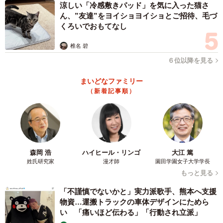
涼しい「冷感敷きパッド」を気に入った猫さ
ん、”友達”をヨイショヨイショとご招待、毛づ
くろいでおもてなし
椎名 碧
６位以降を見る
まいどなファミリー
（新着記事順）
森岡 浩
ハイヒール・リンゴ
大江 篤
姓氏研究家
漫才師
園田学園女子大学学長
もっと見る
「不謹慎でないかと」実力派歌手、熊本へ支援
物資…運搬トラックの車体デザインにためら
4/5
い 「痛いほど伝わる」「行動され立派」