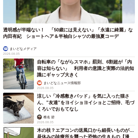
透明感が半端ない！ 「50歳には見えない」「永遠に綺麗」な
内田有紀 ショートヘア＆半袖白シャツの最強夏コーデ
まいどなメディア
2026.08.05
自転車の「ながらスマホ」罰則、6割超が「内
容は知らない」 利用者の意識と実際の法的知
識にギャップ大きく
まいどなニュース情報部
2026.08.05
涼しい「冷感敷きパッド」を気に入った猫さ
ん、”友達”をヨイショヨイショとご招待、毛づ
くろいでおもてなし
椎名 碧
2026.08.05
木の枝？エアコンの送風口から細長いものが…
昼休みの診療所を襲った恐怖の生きもの【漫