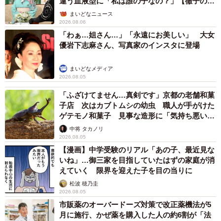
違う血液型に「私は誰の子なの？」【徹子の部
屋】
まいどなニュース
2026.08.06
「わぁ…姐さん…」「永遠にお美しい」 大女
優岩下志麻さん、写真家のインスタに登場
まいどなメディア
2026.08.05
「ふざけてません…真剣です」京都の老舗和菓
子店 次はカブトムシの幼虫 職人が手がけた
ゲテモノ和菓子 見事な造形に「気持ち悪いく
らいリアル」
中将 タカノリ
2026.08.05
【漫画】中学受験のリアル「あの子、最近見な
いね」…御三家を目指していたはずの家庭が消
えていく 限界を迎えた子を目の当りに
松波 穂乃圭
2026.08.05
市販薬のオーバードーズ対策で改正薬機法が5
月に施行、かぜ薬を購入した人の約6割が「法