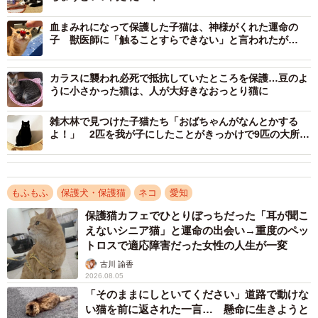
子猫の捕獲を決行
血まみれになって保護した子猫は、神様がくれた運命の
子 獣医師に「触ることすらできない」と言われたが…
カラスに襲われ必死で抵抗していたところを保護…豆のよ
うに小さかった猫は、人が大好きなおっとり猫に
雑木林で見つけた子猫たち「おばちゃんがなんとかする
よ！」 2匹を我が子にしたことがきっかけで9匹の大所帯
に
もふもふ
保護犬・保護猫
ネコ
愛知
保護猫カフェでひとりぼっちだった「耳が聞こ
えないシニア猫」と運命の出会い→重度のペッ
トロスで適応障害だった女性の人生が一変
古川 諭香
2026.08.05
「そのままにしといてください」道路で動けな
い猫を前に返された一言… 懸命に生きようと