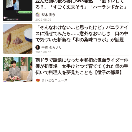
並んだ猫の後ろ姿にSNS騒然 「筋トレして
る？」「すごく丈夫そう」「ハーランドかと」
梨木 香奈
2026.08.05
「そんなわけない…と思ったけど」バニラアイ
スに混ぜてみたら……意外なおいしさ 口の中
で気づいた斬新な「和の薬味コラボ」が話題
中将 タカノリ
2026.08.05
朝ドラで話題になった令和初の仮面ライダー俳
優が初登場 女手ひとつで育ててくれた母の手
伝いで料理人を夢見たことも【徹子の部屋】
まいどなニュース
2026.08.05