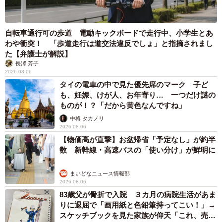
不妊手術をしたら別猫に
自転車通行可の歩道 電動キックボードで走行中、小学生とあ
わや衝突！ 「歩道走行は道交法違反でしょ」と指摘されまし
た【弁護士が解説】
長澤 芳子
2026.08.06
タイの電車の中で見た優先席のマーク 子ど
も、妊娠、けが人、お年寄り… 一つだけ謎の
ものが！？「だから黄色なんですね」
中将 タカノリ
2026.08.06
【物価高が直撃】お盆帰省「予定なし」が約半
数 新幹線・高速バスの「使い分け」が鮮明に
まいどなニュース情報部
2026.08.06
83歳父が骨折で入院 ３カ月の病院生活があま
りに退屈で「画用紙と色鉛筆持ってこい！」→
スケッチブックを見た家族が仰天「これ、売れ