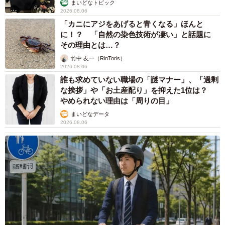
まいどなトピック
のんきな末っ子大あくび
2026.08.06
「カニにアジをあげると青くなる」ほんと
猫を増やさないためには、母猫や父猫も捕獲しなければな
に！？ 「自然の染色技術が凄い」と話題に
らなかった。しかし、成猫はすばしっこくて頭が良いの
その理由とは…？
で、タモではなかなか捕まえられなかった。段ボールで追
竹中 友一（RinToris）
2026.08.06
い込んでタモで捕まえるという方法もやってみたがダメだ
誰も求めていない職場の「謎マナー」、「過剰
った。
な挨拶」や「お土産配り」を抑えた1位は？
やめられない理由は「周りの目」
笠松さんは、捕獲器を貸してくれるところを探し、地域猫
まいどなデータ
の会という団体に連絡。事情を説明し、捕獲機を借りた。
2026.08.06
虐待目的で捕獲する人もいるため、捕獲機の貸し出しには
直接会う必要があった。翌日、いつもごはんをあげる場所
に捕獲機を２つ設置。中には猫たちが大好きなツナ缶を入
れた。最初にシロちゃんたちの母猫が捕獲機に入った。捕
獲器の中で暴れている姿は可哀そうだったが、「手術が終
わったらすぐ離してあげるからね」と、笠松さんは声をか
けた。他の猫も順次TNRしたという。