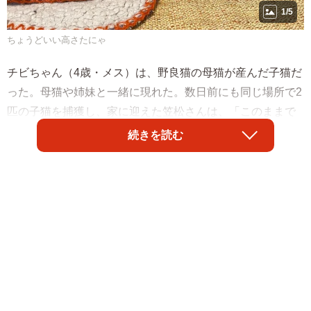
1/5
ちょうどいい高さたにゃ
チビちゃん（4歳・メス）は、野良猫の母猫が産んだ子猫だ
った。母猫や姉妹と一緒に現れた。数日前にも同じ場所で2
匹の子猫を捕獲し、家に迎えた笠松さんは、「このままで
は野良猫がどんどん増えてしまう」と危機感を感じ、捕獲
続きを読む
に乗り出した。
保護して一息ついた数日後に再び…