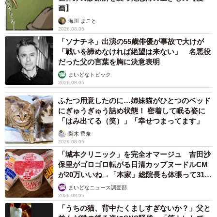
画】
海川 まこと
2026.08.05
「ソナチネ」出演の55歳俳優が事故で大けが
「戦いを諦めなければ絶望は来ない」 名悪役
だった父の言葉を胸に決意表明
まいどなトピック
2026.08.05
ふたつ用意したのに…姉妹猫がひとつのベッド
にぎゅうぎゅう詰め状態！ 密着して眠る姿に
「はみ出てる（笑）」「幸せつまってます」
梨木 香奈
2026.08.05
「城本クリニック」を完全オマージュ 吉田沙
保里がゴロゴロ転がる日清カップヌードルCM
が20万いいね→「本家」総院長も体張って31万
いいね
まいどなニュース調査部
2026.08.05
「うちの猫、背中たくましすぎないか？」父と