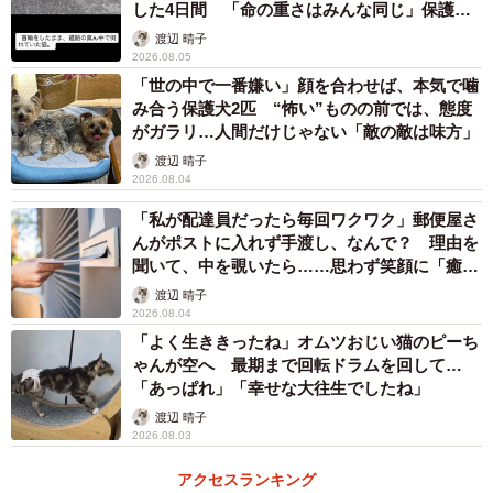
した4日間 「命の重さはみんな同じ」保護団
3/5
体代表の訴え
渡辺 晴子
2026.08.05
シロちゃんを枕にして眠る
「世の中で一番嫌い」顔を合わせば、本気で噛
み合う保護犬2匹 “怖い”ものの前では、態度
三匹の子猫は、後に笠松さんが飼うことになるハチワレ猫
がガラリ…人間だけじゃない「敵の敵は味方」
のチビちゃんと黒猫二匹だった。シロちゃん、クロちゃん
渡辺 晴子
2026.08.04
の時と同じように簡単に捕まると思ったが、チビちゃんた
ちは警戒心が強くなかなか捕まらなかった。
「私が配達員だったら毎回ワクワク」郵便屋さ
んがポストに入れず手渡し、なんで？ 理由を
聞いて、中を覗いたら……思わず笑顔に「癒し
ごはんの時も人がいると近づかず、人がいなくなったら出
ですね」
渡辺 晴子
てきて食べた。笠松さんたちは、まずは仲良くなろうと思
2026.08.04
い、猫じゃらしのおもちゃで遊んだ。子猫たちは、数日す
「よく生ききったね」オムツおじい猫のピーち
ると近くでご飯を食べるようになった。
ゃんが空へ 最期まで回転ドラムを回して…
「あっぱれ」「幸せな大往生でしたね」
渡辺 晴子
これなら捕まえられると思い、帰宅後夫ともう一度現場に
2026.08.03
戻り、捕獲作戦を決行。猫じゃらしのおもちゃで遊び、タ
アクセスランキング
モで狙うが失敗した。一度失敗するとチビちゃんたちが警