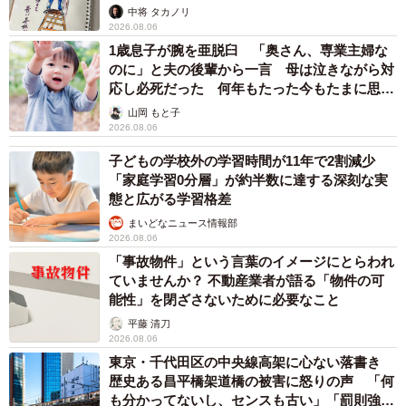
ますよ…」
中将 タカノリ
2026.08.06
5/5
1歳息子が腕を亜脱臼 「奥さん、専業主婦な
のに」と夫の後輩から一言 母は泣きながら対
シロちゃん、クロちゃんの尻尾を不思議そうに見つめる
応し必死だった 何年もたった今もたまに思い
出し…
山岡 もと子
シロちゃん、クロちゃんを迎えてから一週間後、猫たちが
2026.08.06
ソファーの下へ行く回数が減り、抱っこできるまでになっ
子どもの学校外の学習時間が11年で2割減少
ていた。その頃チビちゃんを保護したのだが、チビちゃん
「家庭学習0分層」が約半数に達する深刻な実
は動物病院で検査をしてもらうと、お腹に虫がいることが
態と広がる学習格差
分かった。投薬して、虫がいなくなるまではシロちゃん、
まいどなニュース情報部
2026.08.06
クロちゃんと隔離した。
「事故物件」という言葉のイメージにとらわれ
ていませんか？ 不動産業者が語る「物件の可
治療が終わった翌日、シロちゃん、クロちゃんと対面させ
能性」を閉ざさないために必要なこと
ると、まだ子猫だからなのか、兄妹だからなのか、すぐに
平藤 清刀
臭いを嗅いで一緒に遊び出した。笠松さんは、猫同士は大
2026.08.06
東京・千代田区の中央線高架に心ない落書き
丈夫だと安心した。
歴史ある昌平橋架道橋の被害に怒りの声 「何
も分かってないし、センスも古い」「罰則強化