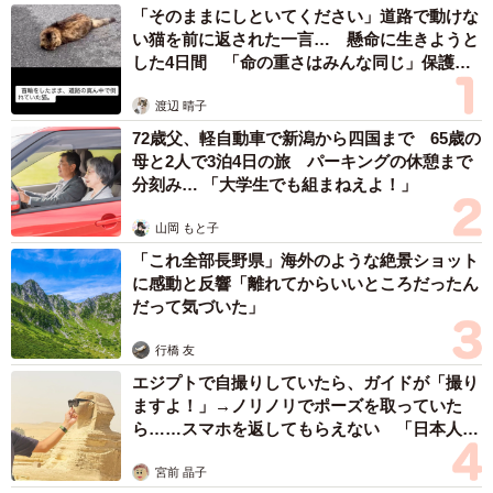
「そのままにしといてください」道路で動けな
戒したので、その日は断念した。
い猫を前に返された一言… 懸命に生きようと
した4日間 「命の重さはみんな同じ」保護団
週末、もう一度夫と現場に行って再度チャレンジ。
体代表の訴え
渡辺 晴子
「もう７月になっていたので暑かったこともあり、早く保
72歳父、軽自動車で新潟から四国まで 65歳の
母と2人で3泊4日の旅 パーキングの休憩まで
護してあげなければ、今日絶対に保護するぞと決意しまし
分刻み… 「大学生でも組まねえよ！」
た」
山岡 もと子
慎重に猫じゃらしで遊びながらタモで狙うと、見事チビち
「これ全部長野県」海外のような絶景ショット
に感動と反響「離れてからいいところだったん
ゃんの捕獲に成功した。シロちゃん、クロちゃんの時もそ
だって気づいた」
うだったが、何度捕まえても母猫と離す時は心苦しかっ
た。黒猫２匹も別の日に保護したが、さすがに５匹飼うの
行橋 友
は難しかったので、事情を知っていた会社の専務にお願い
エジプトで自撮りしていたら、ガイドが「撮り
ますよ！」→ノリノリでポーズを取っていた
したら、「うちで２匹飼うよ」と言ってくれたという。
ら……スマホを返してもらえない 「日本人は
カモ代表かも」「私は6時間で3万円払った」
大人猫もTNRしないと
宮前 晶子