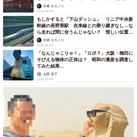
チビちゃんは本当に警戒心が強く、シロちゃん、クロちゃ
して」
中将 タカノリ
んが人と遊んでいても遠くから眺めていた。呼んでも反応
2026.08.06
しない。
もしかすると「下山ダッシュ」 リニア中央新
幹線の長野県駅 在来線との乗り継ぎなし→な
ら走れば間に合うんじゃない？ 惜しい位置関
「こんな調子で仲良くなれるのかとても心配でした。あき
係が反響
中将 タカノリ
らめずに声掛けしながら猫じゃらしで誘い、おやつを手に
2026.08.06
乗せて近づこうとしたのですが、距離は縮まりませんでし
「なんじゃこりゃ！」「ロボ？」大阪・梅田に
そびえる物体の正体は？ 昭和の遺産を調査し
た」
てみた結果…
太田 浩子
ところが、12月に避妊手術をして、一泊して帰ってくると
2026.08.06
別猫になっていた。甘えた声ですぐに笠松さん夫妻に近づ
いてきた。「本当にチビなの？」と思うくらい別猫のよう
になっていた。笠松さんは驚いたが、とても嬉しかったと
いう。