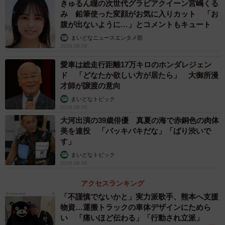
きゅるん瞳の次世代グラビアクイーン宮嶋くる
み 鉛筆使った変顔がお気に入りカット 「お
腹が出ないように…」とコメントもキュート
まいどなニュースエンタメ部
2026.08.06
愛車は総走行距離17万キロのホンダレジェン
ド 「どなたか欲しい方が居たら」 大御所漫
才師が譲渡の意向
まいどなトピック
2026.08.06
大河出演の39歳俳優 真夏の海で赤銅色の肉体
美を連投 「バッキバキだな」「ばり渋いで
す」
まいどなトピック
2026.08.06
アクセスランキング
「不謹慎でないかと」実力派歌手、熊本へ支援
物資…運搬トラックの車体デザインにためら
い 「痛いほど伝わる」「行動され立派」