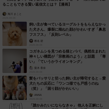
ることもできる賢い返信文とは？【漫画】
海川 まこと
2026.08.06
飼い主が食べているヨーグルトをもらえなかっ
た犬さん、爆裂に拗ねた顔がかわいすぎ「鼻息
フスフス」「反則レベル」
椎名 碧
2026.08.06
コガネムシを見つめる猫とパパ、偶然生まれた
神々しい構図が「宗教画のよう」と話題 「尊
い」「ていうかライオンキング」
梨木 香奈
2026.08.06
髪をバッサリと切った飼い主が帰宅すると→愛
犬たちの反応に「ワンコ様でも戸惑うのね
（笑）」「困り顔がかわいい」
ANNA
2026.08.06
「誰かみたいにならなきゃ」 他人を正解にし