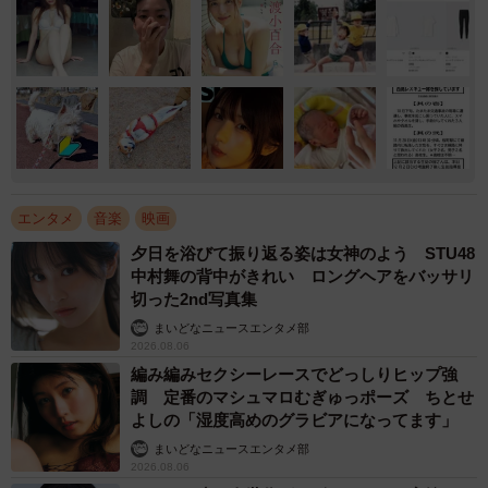
エンタメ
音楽
映画
夕日を浴びて振り返る姿は女神のよう STU48
中村舞の背中がきれい ロングヘアをバッサリ
切った2nd写真集
まいどなニュースエンタメ部
2026.08.06
編み編みセクシーレースでどっしりヒップ強
調 定番のマシュマロむぎゅっポーズ ちとせ
よしの「湿度高めのグラビアになってます」
まいどなニュースエンタメ部
2026.08.06