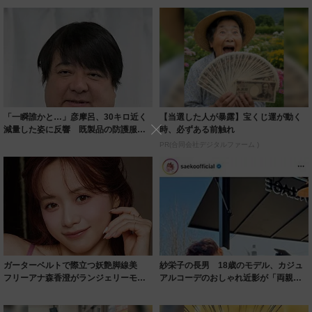
「一瞬誰かと…」彦摩呂、30キロ近く
【当選した人が暴露】宝くじ運が動く
減量した姿に反響 既製品の防護服が
時、必ずある前触れ
着られると...
PR(合同会社デジタルファーム )
ガーターベルトで際立つ妖艶脚線美
紗栄子の長男 18歳のモデル、カジュ
フリーアナ森香澄がランジェリーモデ
アルコーデのおしゃれ近影が「両親の
ルに ｢PE...
いいとこ取...