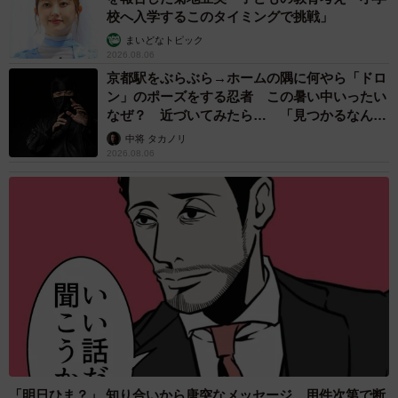
校へ入学するこのタイミングで挑戦」
まいどなトピック
2026.08.06
京都駅をぶらぶら→ホームの隅に何やら「ドロ
ン」のポーズをする忍者 この暑い中いったい
なぜ？ 近づいてみたら… 「見つかるなんて
未熟」
中将 タカノリ
2026.08.06
「明日ひま？」 知り合いから唐突なメッセージ 用件次第で断