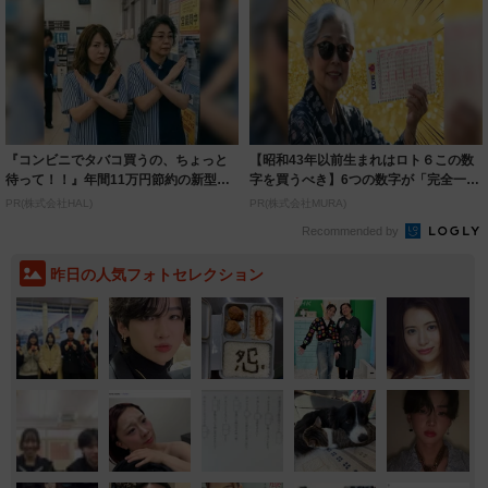
『コンビニでタバコ買うの、ちょっと
【昭和43年以前生まれはロト６この数
待って！！』年間11万円節約の新型タ
字を買うべき】6つの数字が「完全一
バコ
致」する方...
PR(株式会社HAL)
PR(株式会社MURA)
Recommended by
昨日の人気フォトセレクション