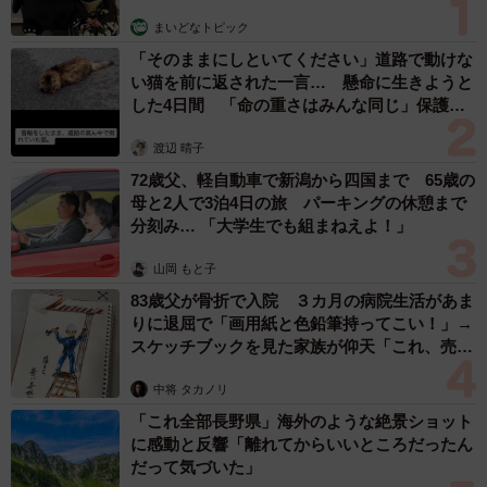
まいどなトピック
「そのままにしといてください」道路で動けな
い猫を前に返された一言… 懸命に生きようと
した4日間 「命の重さはみんな同じ」保護団
体代表の訴え
渡辺 晴子
72歳父、軽自動車で新潟から四国まで 65歳の
母と2人で3泊4日の旅 パーキングの休憩まで
分刻み… 「大学生でも組まねえよ！」
山岡 もと子
83歳父が骨折で入院 ３カ月の病院生活があま
りに退屈で「画用紙と色鉛筆持ってこい！」→
スケッチブックを見た家族が仰天「これ、売れ
ますよ…」
中将 タカノリ
「これ全部長野県」海外のような絶景ショット
に感動と反響「離れてからいいところだったん
だって気づいた」