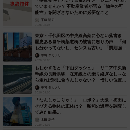
「事故物件」という言葉のイメージにとらわれ
ていませんか？ 不動産業者が語る「物件の可
能性」を閉ざさないために必要なこと
平藤 清刀
2026.08.06
東京・千代田区の中央線高架に心ない落書き
歴史ある昌平橋架道橋の被害に怒りの声 「何
も分かってないし、センスも古い」「罰則強化
して」
中将 タカノリ
2026.08.06
もしかすると「下山ダッシュ」 リニア中央新
幹線の長野県駅 在来線との乗り継ぎなし→な
ら走れば間に合うんじゃない？ 惜しい位置関
係が反響
中将 タカノリ
2026.08.06
「なんじゃこりゃ！」「ロボ？」大阪・梅田に
そびえる物体の正体は？ 昭和の遺産を調査し
てみた結果…
太田 浩子
2026.08.06