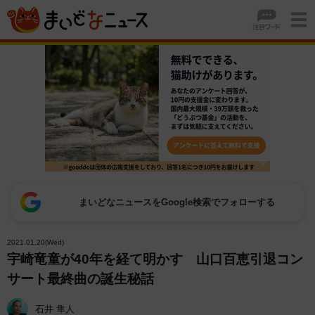
まいどなニュースをGoogle検索でフォローする
2021.01.20(Wed)
宇崎竜童が40年を経て明かす 山口百恵引退コン
サート最終曲の誕生秘話
石井 隼人