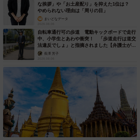
な挨拶」や「お土産配り」を抑えた1位は？
やめられない理由は「周りの目」
まいどなデータ
2026.08.06
自転車通行可の歩道 電動キックボードで走行
中、小学生とあわや衝突！ 「歩道走行は道交
法違反でしょ」と指摘されました【弁護士が解
説】
長澤 芳子
2026.08.06