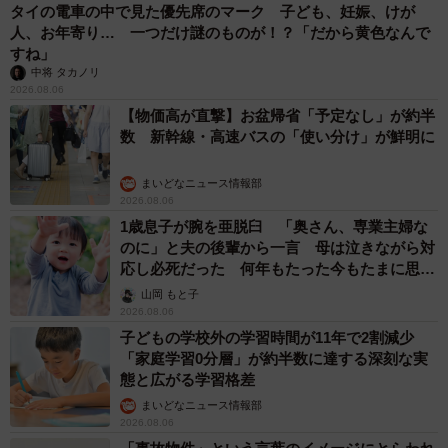
タイの電車の中で見た優先席のマーク 子ども、妊娠、けが
人、お年寄り… 一つだけ謎のものが！？「だから黄色なんで
すね」
中将 タカノリ
2026.08.06
【物価高が直撃】お盆帰省「予定なし」が約半
数 新幹線・高速バスの「使い分け」が鮮明に
まいどなニュース情報部
2026.08.06
1歳息子が腕を亜脱臼 「奥さん、専業主婦な
のに」と夫の後輩から一言 母は泣きながら対
応し必死だった 何年もたった今もたまに思い
出し…
山岡 もと子
2026.08.06
子どもの学校外の学習時間が11年で2割減少
「家庭学習0分層」が約半数に達する深刻な実
態と広がる学習格差
まいどなニュース情報部
2026.08.06