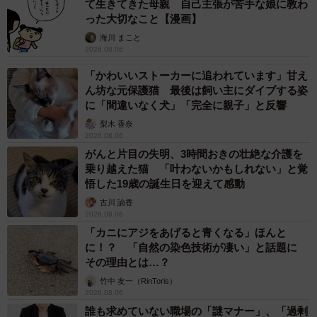
て生きてきた母親 自己主張が苦手な娘に教わ
った大切なこと【漫画】
海川 まこと
2026.08.06
「かわいいストーカーに追われています」甘え
ん坊な元保護猫 最後は飼い主にダイブする姿
に「間違いなく犬」「完全に親子」と反響
梨木 香奈
2026.08.06
がんと片目の失明、3時間おきの壮絶な介護を
乗り越えた猫 「叶わないかもしれない」と覚
悟した19歳の誕生日を迎えて感動
古川 諭香
2026.08.06
「カニにアジをあげると青くなる」ほんと
に！？ 「自然の染色技術が凄い」と話題に
その理由とは…？
竹中 友一（RinToris）
2026.08.06
誰も求めていない職場の「謎マナー」、「過剰