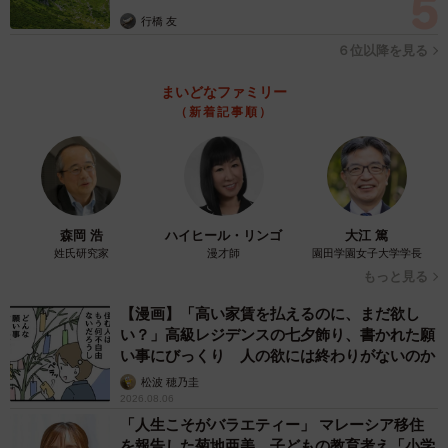
行橋 友
６位以降を見る
まいどなファミリー
（新着記事順）
森岡 浩
ハイヒール・リンゴ
大江 篤
姓氏研究家
漫才師
園田学園女子大学学長
もっと見る
【漫画】「高い家賃を払えるのに、まだ欲し
い？」高級レジデンスの七夕飾り、書かれた願
い事にびっくり 人の欲には終わりがないのか
松波 穂乃圭
2026.08.06
「人生こそがバラエティー」 マレーシア移住
を報告した菊地亜美 子どもの教育考え「小学