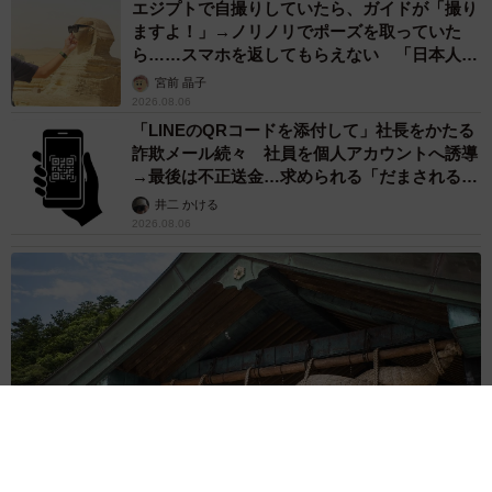
エジプトで自撮りしていたら、ガイドが「撮り
ますよ！」→ノリノリでポーズを取っていた
ら……スマホを返してもらえない 「日本人は
カモ代表かも」「私は6時間で3万円払った」
宮前 晶子
2026.08.06
「LINEのQRコードを添付して」社長をかたる
詐欺メール続々 社員を個人アカウントへ誘導
→最後は不正送金…求められる「だまされる前
提」の対策
井二 かける
2026.08.06