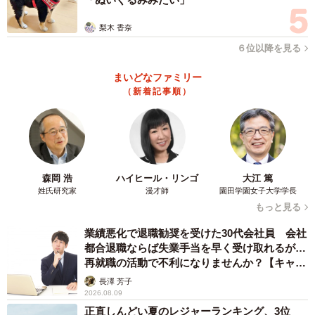
で、半世紀近くになる。
梨木 香奈
６位以降を見る
新橋のスナック「撫子（なでしこ）」ではテレビ朝日系
ドラマ「浮浪雲」（１９７８年）で共演した渡哲也さん、
まいどなファミリー
桃井かおり、公私ともに付き合いの深かった盟友の松田優
（新着記事順）
作さんと原田芳雄さんも訪れ、この４人を交えて夜通し歌
う「撫子ライブ」という宴（うたげ）も開催していた。同
店にはオノ・ヨーコの弟さんが常連だった縁で、ジョン・
レノンとヨーコが１度だけ来店したこともあったが、たま
森岡 浩
ハイヒール・リンゴ
大江 篤
たま店を閉めていて入れなかったというエピソードもあ
姓氏研究家
漫才師
園田学園女子大学学長
る。
もっと見る
業績悪化で退職勧奨を受けた30代会社員 会社
その後、銀座７丁目のパブスナック「ポポ」を経て、
都合退職ならば失業手当を早く受け取れるが…
再就職の活動で不利になりませんか？【キャリ
「蛾次ママ」をオープン。蛾次郎は「数年前、２０歳くら
アカウンセラーが解説】
長澤 芳子
いの女の子が店に電話をかけて1人で来てくれて、俺の顔を
2026.08.09
見ると、泣き出したんですよ。『どうしたん？』って聞い
正直しんどい夏のレジャーランキング、3位