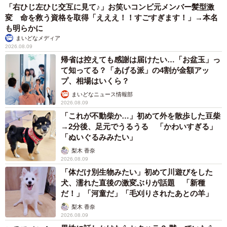
「右ひじ左ひじ交互に見て♪」お笑いコンビ元メンバー髪型激
変 命を救う資格を取得「えええ！！すごすぎます！」→本名
も明らかに
まいどなメディア
2026.08.09
5/7
帰省は控えても感謝は届けたい…「お盆玉」っ
て知ってる？「あげる派」の4割が金額アッ
「お帰り 寅さん」のポスターを背に渥美清さんを語る佐藤蛾次郎。左
プ、相場はいくら？
の「キル・ビル」ポスターにはよく来店していたという千葉真一のサイ
まいどなニュース情報部
ンも＝東京・銀座の「Pabu 蛾次ママ」
2026.08.09
「これが不動柴か…」初めて外を散歩した豆柴
→2分後、足元でうるうる 「かわいすぎる」
「ぬいぐるみみたい」
梨木 香奈
2026.08.09
「体だけ別生物みたい」初めて川遊びをした
犬、濡れた直後の激変ぶりが話題 「新種
だ！」「河童だ」「毛刈りされたあとの羊」
梨木 香奈
2026.08.09