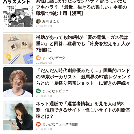
異性に話しかけたらセクハラ？ 黙っていたら
フキハラ？ 「最近、生きるの難しい」令和の
職場で悩む上司【漫画】
海川 まこと
6/7
2026.08.09
これが名物「寅さんカレー」。高麗ニンジンなど薬膳と一緒に煮込み、
補助があっても約9割が「夏の電気・ガス代は
「男はつらいよ」の撮影現場でも振る舞われた＝東京・銀座の「Pabu
重い」と回答…猛暑でも「冷房を控える」人が
蛾次ママ」
7割超に
まいどなデータ
「蛾次ママ」の名物は渥美清さんも愛した蛾次郎オリジ
2026.08.08
ナルの「寅さんカレー」（税別１０００円）。焼酎に浸け
「だんだん時代劇俳優みたく…」国民的バンド
た高麗人参、タツノオトシゴ、クコの実、ウコンなどの薬
の55歳ボーカリスト 競馬界の57歳レジェンド
らとの「夏祭り満喫ショット」に驚きの声続々
膳エキスを入れて寸胴鍋で煮込み、２～３か月ほど冷凍庫
まいどなトピック
で熟成させた逸品だ。このカレーを食べたくて遠方から訪
2026.08.08
れる人も多い。
ネット通販で「運営者情報」を見る人は約8
割 信頼できるサイト・怪しいサイトの判断基
準とは？
閉店で食べられなくなることを思い、記者は「レトルト
まいどなニュース情報部
カレーにして通販は？」と僭越ながら提案したが、蛾次郎
2026.08.08