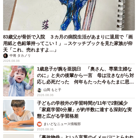
83歳父が骨折で入院 ３カ月の病院生活があまりに退屈で「画
用紙と色鉛筆持ってこい！」→スケッチブックを見た家族が仰
天「これ、売れますよ…」
中将 タカノリ
2026.08.06
1歳息子が腕を亜脱臼 「奥さん、専業主婦な
のに」と夫の後輩から一言 母は泣きながら対
応し必死だった 何年もたった今もたまに思い
出し…
山岡 もと子
2026.08.06
子どもの学校外の学習時間が11年で2割減少
「家庭学習0分層」が約半数に達する深刻な実
態と広がる学習格差
まいどなニュース情報部
2026.08.06
「事故物件」という言葉のイメージにとらわれ