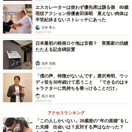
に少し増えて２５から３０人くらいの間。９月に４０～５
エスカレーターは使わず優先席は譲る側 80歳
０人くらいで、１０月が６０人くらいまでになりました
現役アクション俳優倉田保昭 衰えない肉体は
半世紀休まないストレッチにあった
が、１１月にまた感染者が増えたこともあって、２０人く
石井 隼人
らいに減ってしまった。都にお金は申請していただきまし
2026.07.05
たけど、銀座ということを考えたら、家賃にもならないで
日本最初の映画ロケ地は京都？ 実業家の功績
すから。営業面でも疲弊してしまいました」と証言する。
たたえる記念碑設置
そして、苦渋の選択として１１月下旬にブログで閉店の
浅井 佳穂
告知をした。亮太は「店を閉めるからと言って、この状況
2026.07.04
「僕の声、特徴がないんです」唐沢寿明、ウッ
ですから来てくださいとは言えませんし…」。１２月に入
ディ役を30年続けて思うこと 「できるのはキ
っても客がゼロという日もあったが、最後の日へのカウン
ャラクターに気持ちを乗っけることだけ」
トダウンとなるにつれ、口コミで閉店情報が広がり、駆け
黒川 裕生
込み客が今月半ばを過ぎてから徐々に増えて来た。蛾次郎
2026.07.02
は接客しながら「なるようになるさ。後は野となれ山とな
アクセスランキング
れ」と前向きにふるまう。
「この人しかいない」26歳差の“年の差婚”をし
た夫婦 出会いは？反対する声はなかった？