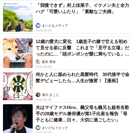
「我慢できず」村上佳菜子、イケメン夫と全力
ハグ「可愛いふたり」「素敵なご夫婦」
まいどなメディア
2026.08.08
12歳の愛犬に変化 1歳息子の膝で甘える初め
て見せる姿に反響 これまで「見守る立場」だ
ったのに…「頭ポンポンが愛に満ちている」
「尊…」
梨木 香奈
2026.08.08
何かと人に舐められた黒髪時代 30代後半で金
髪デビューしたら…人生が激変！【漫画】
海川 まこと
2026.08.08
夫はマイファスHiro、義父母も義兄も超有名歌
手の28歳モデル兼俳優が第1子出産を報告「母
子ともに健康…日々、大切に過ごしたい」
まいどなトピック
2026.08.08