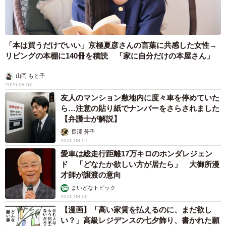
「本は買うだけでいい」京極夏彦さんの言葉に共感した女性→
リビングの本棚に140冊を積読 「家に自分だけの本屋さん」
山岡 もと子
2026.08.07
友人のマンション敷地内に度々車を停めていた
ら…注意の貼り紙でナンバーをさらされました
【弁護士が解説】
長澤 芳子
2026.08.07
愛車は総走行距離17万キロのホンダレジェン
ド 「どなたか欲しい方が居たら」 大御所漫
才師が譲渡の意向
まいどなトピック
2026.08.06
【漫画】「高い家賃を払えるのに、まだ欲し
い？」高級レジデンスの七夕飾り、書かれた願