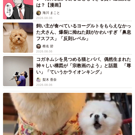
は？【漫画】
海川 まこと
2026.08.06
飼い主が食べているヨーグルトをもらえなかっ
た犬さん、爆裂に拗ねた顔がかわいすぎ「鼻息
フスフス」「反則レベル」
椎名 碧
2026.08.06
コガネムシを見つめる猫とパパ、偶然生まれた
神々しい構図が「宗教画のよう」と話題 「尊
い」「ていうかライオンキング」
梨木 香奈
2026.08.06