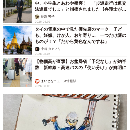
中、小学生とあわや衝突！ 「歩道走行は道交
法違反でしょ」と指摘されました【弁護士が解
説】
長澤 芳子
2026.08.06
タイの電車の中で見た優先席のマーク 子ど
も、妊娠、けが人、お年寄り… 一つだけ謎の
ものが！？「だから黄色なんですね」
中将 タカノリ
2026.08.06
【物価高が直撃】お盆帰省「予定なし」が約半
数 新幹線・高速バスの「使い分け」が鮮明に
まいどなニュース情報部
2026.08.06