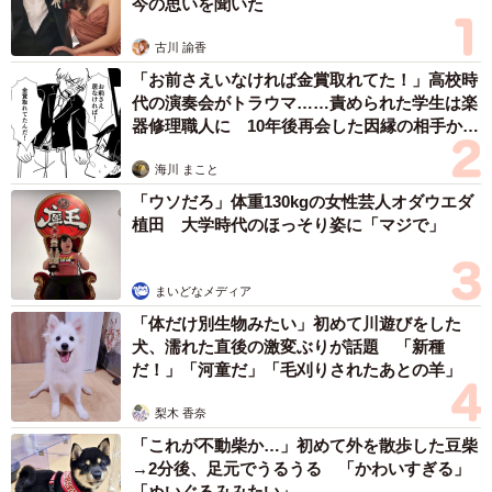
今の思いを聞いた
古川 諭香
「お前さえいなければ金賞取れてた！」高校時
代の演奏会がトラウマ……責められた学生は楽
器修理職人に 10年後再会した因縁の相手から
思わぬ申し出【漫画】
海川 まこと
「ウソだろ」体重130kgの女性芸人オダウエダ
植田 大学時代のほっそり姿に「マジで」
まいどなメディア
4/7
「体だけ別生物みたい」初めて川遊びをした
犬、濡れた直後の激変ぶりが話題 「新種
店内に貼られた(左から)佐藤蛾次郎、原田芳雄さん、佐藤の妻・和子さ
だ！」「河童だ」「毛刈りされたあとの羊」
ん、松田優作さんの貴重な４ショット。今も思い出は生き続ける＝東
京・銀座の「Pabu 蛾次ママ」
梨木 香奈
「これが不動柴か…」初めて外を散歩した豆柴
蛾次郎が副業として飲食店を始めたのは「ママと結婚し
→2分後、足元でうるうる 「かわいすぎる」
て、息子が生まれる前のこと」。亮太は７３年生まれなの
「ぬいぐるみみたい」