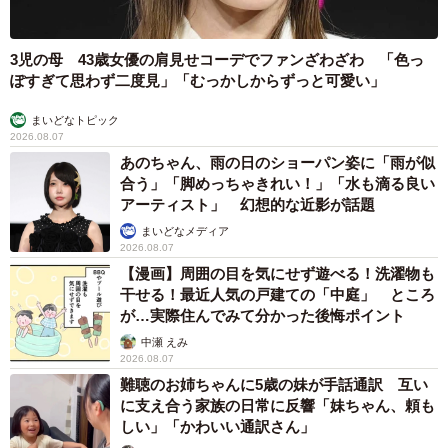
3児の母 43歳女優の肩見せコーデでファンざわざわ 「色っ
ぽすぎて思わず二度見」「むっかしからずっと可愛い」
まいどなトピック
2026.08.07
あのちゃん、雨の日のショーパン姿に「雨が似
合う」「脚めっちゃきれい！」「水も滴る良い
アーティスト」 幻想的な近影が話題
まいどなメディア
2026.08.07
【漫画】周囲の目を気にせず遊べる！洗濯物も
干せる！最近人気の戸建ての「中庭」 ところ
が…実際住んでみて分かった後悔ポイント
中瀬 えみ
2026.08.07
難聴のお姉ちゃんに5歳の妹が手話通訳 互い
に支え合う家族の日常に反響「妹ちゃん、頼も
しい」「かわいい通訳さん」