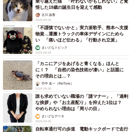
乗り越えた猫 「叶わないかもしれない」と覚
悟した19歳の誕生日を迎えて感動
古川 諭香
2026.08.06
「不謹慎でないかと」実力派歌手、熊本へ支援
物資…運搬トラックの車体デザインにためら
い 「痛いほど伝わる」「行動され立派」
まいどなトピック
2026.08.06
「カニにアジをあげると青くなる」ほんと
に！？ 「自然の染色技術が凄い」と話題に
その理由とは…？
竹中 友一（RinToris）
2026.08.06
誰も求めていない職場の「謎マナー」、「過剰
な挨拶」や「お土産配り」を抑えた1位は？
やめられない理由は「周りの目」
まいどなデータ
2026.08.06
自転車通行可の歩道 電動キックボードで走行