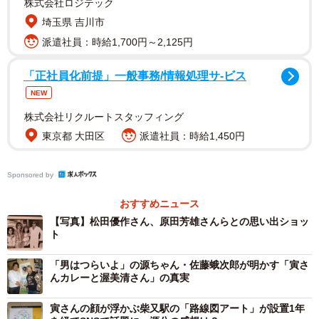
株式会社ロジテック
埼玉県 吉川市
派遣社員：時給1,700円～2,125円
「正社員化前提」一般事務/情報処理サ-ビス
NEW
株式会社リクルートスタッフィング
東京都 大田区
派遣社員：時給1,450円
Sponsored by
おすすめニュース
【写真】松田優作さん、原田芳雄さんらとの思い出ショッ
ト
2/7
名物の「寅さんカレー」(手前)を振る舞いながら、店の思い出を語る佐藤
「男はつらいよ」の源ちゃん・佐藤蛾次郎が明かす「寅さ
蛾次郎＝東京・銀座の「Pabu 蛾次ママ」
んカレーと渥美清さん」の真実
寅さんの顔が浮かぶ柴又駅の「路線図アート」が設置1年