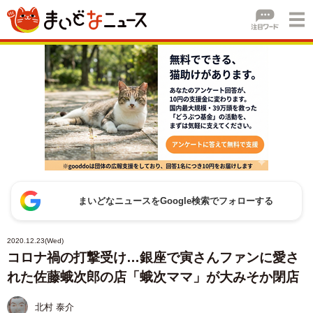
まいどなニュースをGoogle検索でフォローする
2020.12.23(Wed)
コロナ禍の打撃受け…銀座で寅さんファンに愛さ
れた佐藤蛾次郎の店「蛾次ママ」が大みそか閉店
北村 泰介