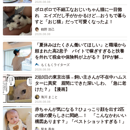
2026.08.08
ボロボロで不細工なおじいちゃん猫に一目惚
れ エイズだし手がかかるけど…おうちで暮ら
すと「おじ猫」だって可愛くなったよ！
鶴野 浩己
2026.08.08
「夏休みはたくさん働いてほしい」と職場から
頼まれた高2息子 バイトで稼ぎすぎると扶養
を外れて税金や保険料が上がる？【FPが解
説】
もくもくライターズ
2026.08.08
2泊3日の東京出張→飼い主さんが不在中ハムス
ターに異変 眉間にできた深いしわ、「急に老
けた？」【漫画】
海川 まこと
2026.08.08
赤ちゃんが気になる？ひょっこり顔を出す2匹
の猫の愛らしさに悶絶…！ 「こんなかわいい
構図あります？」「ベストショットすぎる！」
梨木 香奈