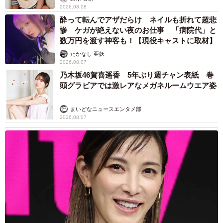
2026.08.08
酔って転んでアザだらけ ネイルも折れて超悲
惨 ケガが絶えない夜のお仕事 「病院代」と
数万円を渡す神客も！【現役キャストに取材】
たかなし 亜妖
2026.08.07
乃木坂46賀喜遥香 5年ぶり週チャン表紙 巻
頭グラビアでは激レアなメガネルームウエア姿
まいどなニュースエンタメ部
2026.08.07