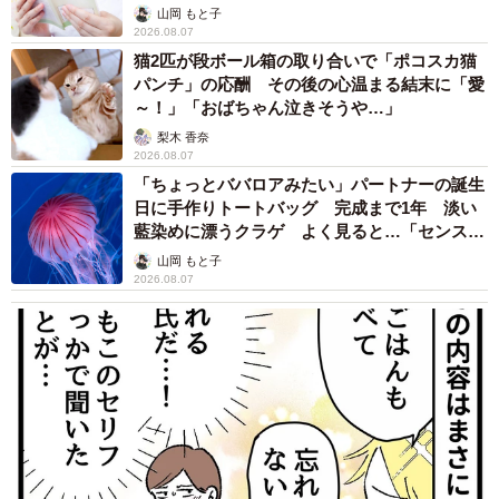
山岡 もと子
2026.08.07
猫2匹が段ボール箱の取り合いで「ポコスカ猫
パンチ」の応酬 その後の心温まる結末に「愛
～！」「おばちゃん泣きそうや…」
梨木 香奈
2026.08.07
「ちょっとババロアみたい」パートナーの誕生
日に手作りトートバッグ 完成まで1年 淡い
藍染めに漂うクラゲ よく見ると…「センスす
ごい」
山岡 もと子
2026.08.07