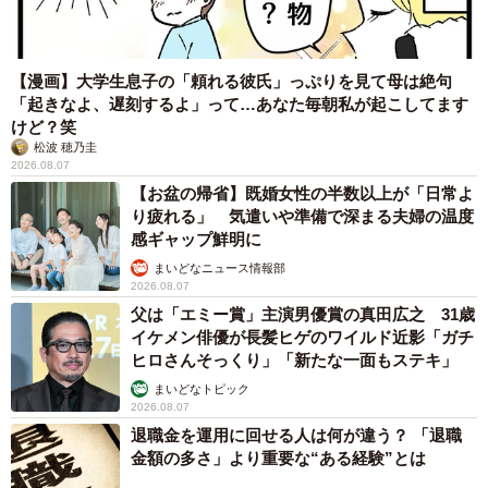
【漫画】大学生息子の「頼れる彼氏」っぷりを見て母は絶句
「起きなよ、遅刻するよ」って…あなた毎朝私が起こしてます
けど？笑
松波 穂乃圭
2026.08.07
【お盆の帰省】既婚女性の半数以上が「日常よ
り疲れる」 気遣いや準備で深まる夫婦の温度
感ギャップ鮮明に
まいどなニュース情報部
2026.08.07
父は「エミー賞」主演男優賞の真田広之 31歳
イケメン俳優が長髪ヒゲのワイルド近影「ガチ
ヒロさんそっくり」「新たな一面もステキ」
まいどなトピック
2026.08.07
退職金を運用に回せる人は何が違う？ 「退職
金額の多さ」より重要な“ある経験”とは