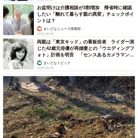
お盆明けは介護相談が3割増加 帰省時に確認
したい「離れて暮らす親の異変」チェックポイ
ントは？
まいどなニュース情報部
2026.08.08
両親は「東京キッド」の看板役者 ライダー演
じた42歳元俳優が再婚妻との「ウエディングフ
ォト」計画を明言 「センスあるカメラマン求
む」
まいどなトピック
2026.08.08