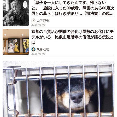
は「その話は昔あったけど断った。この店で食べるからい
「息子を一人にしてきたんです、帰らない
いんですよ」。亮太は「寅さん関連のイベントなどで作ら
と」 施設に入った90歳母、障害のある60歳次
男との暮らしは行き詰まり…【司法書士の現場
せていただく可能性はあるかもしれません」と示唆した。
から】
山下 静香
2026.08.08
４３年間連れ添った愛妻の和子さんが多発性骨髄腫のた
京都の百貨店が開催のお化け屋敷のお化けにモ
め６８歳で亡くなって４年。父と子で店を守ってきたが、
デルがいる 比叡山延暦寺の僧侶が語る伝説と
は
２０年の大みそかで幕を閉じる。この時代、場所を変えた
浅井 佳穂
としても、新たに店をやることは厳しい。共に俳優業に専
2026.08.08
念するつもりだ。蛾次郎は今年公開された映画「罪の声」
に出演。「大阪のお好み焼き屋の大将の役です。主役の小
栗旬さんと絡ませてもらいました」。７６歳、店を閉め、
生涯一役者に徹する。