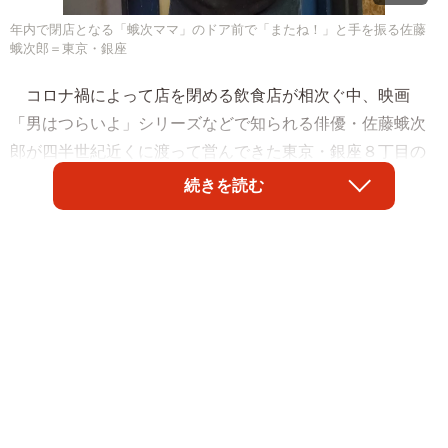
年内で閉店となる「蛾次ママ」のドア前で「またね！」と手を振る佐藤
蛾次郎＝東京・銀座
コロナ禍によって店を閉める飲食店が相次ぐ中、映画
「男はつらいよ」シリーズなどで知られる俳優・佐藤蛾次
郎が四半世紀近くに渡って営んできた東京・銀座８丁目の
「Pabu 蛾次ママ」が今月３１日で閉店する。夜１０時ま
続きを読む
での時短営業を続ける師走の夜、感染対策を徹底しなが
ら、店を切り盛りする長男で俳優の佐藤亮太と蛾次郎に思
いを聞いた。