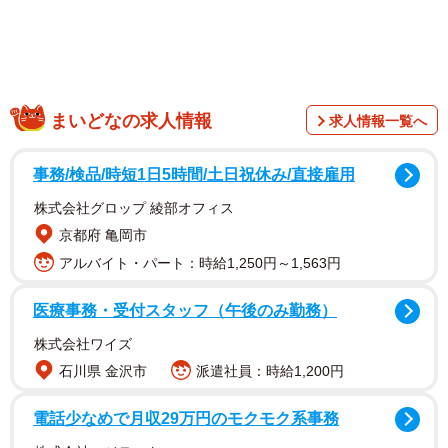
まいどなの求人情報
求人情報一覧へ
ＪＲ新橋駅や地下鉄銀座駅から徒歩５分ほど、博品館劇
場の向かいにあるビル9階で元女優の妻・和子さんと共に
事務/検品/時短1日5時間/土日祝休み/直接雇用
「蛾次ママ」をオープンして「今年で２５年目」となる。
株式会社グロップ 綾部オフィス
約３０席で、基本料金は１時間３５００円と銀座では安価
京都府 亀岡市
な設定。何より、名わき役として芸能界に幅広い交友関係
アルバイト・パート：時給1,250円～1,563円
を築いてきた佐藤から「ここだけの話」や「取って置きの
エピソード」を聞ける店として映画ファンに愛されてき
医療事務・受付スタッフ（午後のみ勤務）
た。
株式会社ワイズ
石川県 金沢市
派遣社員：時給1,200円
電話少なめで月収29万円のモクモク系事務