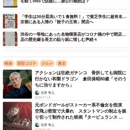
を経てSNSで話題に…源公の感想は？
「学生は30分皿洗いで１食無料！」で貧乏学生に超有名…
京都にある人情の「餃子の王将」閉店へ
渋谷の一等地にあった名物喫茶店がコロナ禍の中で閉店…
店の歴史綴る長文の貼り紙に惜しむ声続々
映画
新型コロナ
グルメ
東京
アクションは壮絶ガチンコ 骨折しても病院に
行かない和製ドラゴン 倉田保昭80歳「そのう
3/7
ちに治りますから」
共に店を切り盛りした妻・和子さんの写真を前に思いを語る佐藤蛾次郎
石井 隼人
(右)と長男・亮太＝東京・銀座の「Pabu 蛾次ママ」
2026.07.15
元ボンドガールがストーカー系不倫女を怪演
だが、緊急事態宣言を受け、今年４月から３か月間休
空飛ぶ密室で大暴れ スタントマンの制止を振
り切って制作された映画『タービュランス 絶
業。亮太は当サイトの取材に「休業中も家賃は払い、7月7
空16000フィート』
石井 隼人
日から再開しましたが、月末までにお客様は１０人。８月
2026.07.08