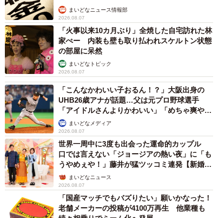
まいどなニュース情報部
2026.08.07
「火事以来10カ月ぶり」全焼した自宅訪れた林
家ぺー 内装も壁も取り払われスケルトン状態
の部屋に呆然
まいどなトピック
2026.08.07
「こんなかわいい子おるん！？」大阪出身の
UHB26歳アナが話題…父は元プロ野球選手
「アイドルさんよりかわいい」「めちゃ爽や
か」
まいどなメディア
2026.08.07
世界一周中に3度も出会った運命的カップル
口では言えない「ジョージアの熱い夜」に「も
うやめぇや！」藤井が猛ツッコミ連発【新婚さ
ん】
まいどなニュース
2026.08.07
「国産マッチでもバズりたい」願いかなった！
老舗メーカーの投稿が4100万再生 他業種も