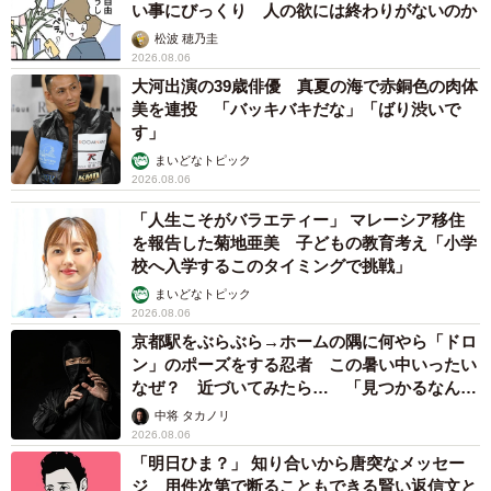
い事にびっくり 人の欲には終わりがないのか
松波 穂乃圭
2026.08.06
大河出演の39歳俳優 真夏の海で赤銅色の肉体
美を連投 「バッキバキだな」「ばり渋いで
す」
まいどなトピック
2026.08.06
「人生こそがバラエティー」 マレーシア移住
を報告した菊地亜美 子どもの教育考え「小学
校へ入学するこのタイミングで挑戦」
まいどなトピック
2026.08.06
京都駅をぶらぶら→ホームの隅に何やら「ドロ
ン」のポーズをする忍者 この暑い中いったい
なぜ？ 近づいてみたら… 「見つかるなんて
未熟」
中将 タカノリ
2026.08.06
「明日ひま？」 知り合いから唐突なメッセー
ジ 用件次第で断ることもできる賢い返信文と