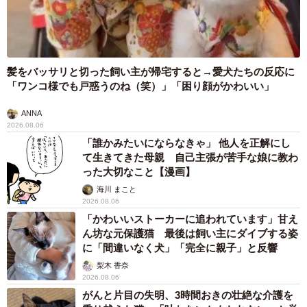
髪をバッサリと切った飼い主が帰宅すると→愛犬たちの反応に
「ワンコ様でも戸惑うのね（笑）」「困り顔がかわいい」
ANNA
2026.08.06
「誰かみたいにならなきゃ」 他人を正解にし
て生きてきた母親 自己主張が苦手な娘に教わ
った大切なこと【漫画】
海川 まこと
2026.08.06
「かわいいストーカーに追われています」甘え
ん坊な元保護猫 最後は飼い主にダイブする姿
に「間違いなく犬」「完全に親子」と反響
梨木 香奈
2026.08.06
がんと片目の失明、3時間おきの壮絶な介護を