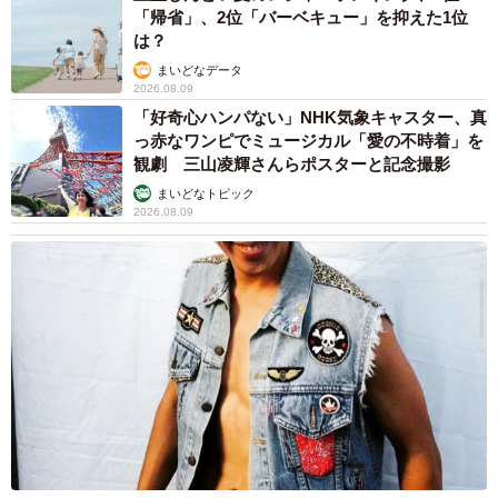
たら、『本物の源ちゃんがいる…』って。若いのに『男は
「帰省」、2位「バーベキュー」を抑えた1位
は？
つらいよ』にはまったらしくて、うれしかったね。その子
まいどなデータ
だけやなく、『ほんとにいるんだ』と言われる方もいま
2026.08.09
す」。柴又題経寺の寺男・源公として６９年の第１作から
「好奇心ハンパない」NHK気象キャスター、真
レギュラー出演した蛾次郎は後追い世代にも慕われた。
っ赤なワンピでミュージカル「愛の不時着」を
観劇 三山凌輝さんらポスターと記念撮影
まいどなトピック
2026.08.09