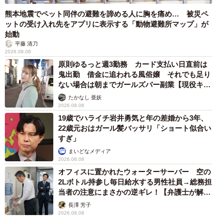
熊本地震でペット同伴の避難を諦める人に胸を痛め… 被災ペ
ットの受け入れ先をアプリに表示する「動物避難所マップ」が
始動
平藤 清刀
2026.08.08
原則ゆるっと週3勤務 カード支払い日直前は
鬼出勤 借金に追われる風俗嬢 それでも足り
ない場合は朝までガールズバー副業【現役キャ
ストに取材】
たかなし 亜妖
2026.08.08
19歳でハライチ岩井勇気と年の差婚から3年、
22歳元おはガール髪バッサリ「ショート似合い
すぎ」
7/7
まいどなメディア
2026.08.08
「また、お会いましょう」。閉店後も役者に専念していく佐藤蛾次郎＝
オフィスに置かれたウォーターサーバー 空の
東京・銀座の「Pabu 蛾次ママ」
2Lボトル持参し毎日給水する男性社員→総務担
当者の注意にまさかの逆ギレ！【弁護士が解
説】
長澤 芳子
2026.08.08