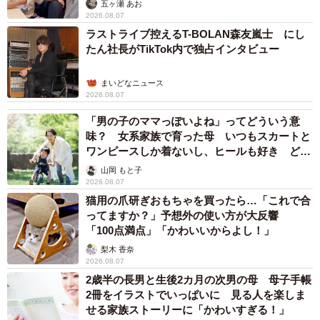
五ヶ瀬 あお
2026.08.07
ラストライブ控えるT-BOLAN森友嵐士 にし
たん社長がTikTok内で独占インタビュー
まいどなニュース
2026.08.07
「男の子のママっぽいよね」ってどういう意
味？ 女系家族で育った母 いつもスカートと
ワンピースしか着ないし、ヒールも好き どの
へんが…
山岡 もと子
2026.08.07
猫用の爪研ぎおもちゃを買ったら…「これで合
ってますか？」予想外の使い方が大反響
「100点満点」「かわいいからよし！」
梨木 香奈
2026.08.07
2歳半の長男と生後2カ月の次男の母 母子手帳
2冊をイラストでいっぱいに 見る人を楽しま
せる家族ストーリーに「かわいすぎる！」