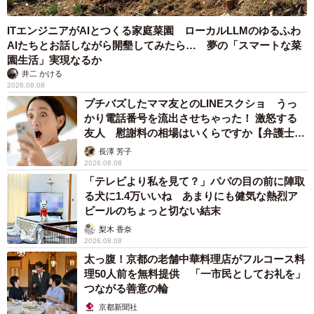
ITエンジニアがAIとつくる家庭菜園 ローカルLLMのゆるふわ
AIたちとお話しながら開墾してみたら… 夢の「スマートな菜
園生活」実現なるか
井二 かける
2026.08.08
プチバズしたママ友とのLINEスクショ うっ
かり電話番号を流出させちゃった！ 激怒する
友人 慰謝料の相場はいくらですか【弁護士が
解説】
長澤 芳子
2026.08.08
「テレビより私を見て？」パパの目の前に陣取
る犬に1.4万いいね あまりにも健気な熱烈ア
ピールのちょっと切ない結末
梨木 香奈
2026.08.08
太っ腹！京都の老舗中華料理店がフルコース料
理50人前を無料提供 「一市民としてお礼を」
つながる善意の輪
京都新聞社