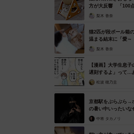
「京成も粋なことするもんだね」「
方が大反響 「10
梨木 香奈
猫2匹が段ボール箱
温まる結末に「愛～
梨木 香奈
【漫画】大学生息子
遅刻するよ」って…
松波 穂乃圭
京都駅をぶらぶら→
の暑い中いったいな
中将 タカノリ