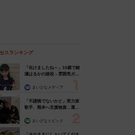
セスランキング
「化けましたね～」10歳で綾
瀬はるかの娘役→雰囲気ガラ
リの18歳に成長 「メイクで
雰囲気が」「宝塚に入れそ
まいどなメディア
う」
「不謹慎でないかと」実力派
歌手、熊本へ支援物資…運搬
トラックの車体デザインにた
めらい 「痛いほど伝わる」
まいどなトピック
「行動され立派」
「そのままにしといてくださ