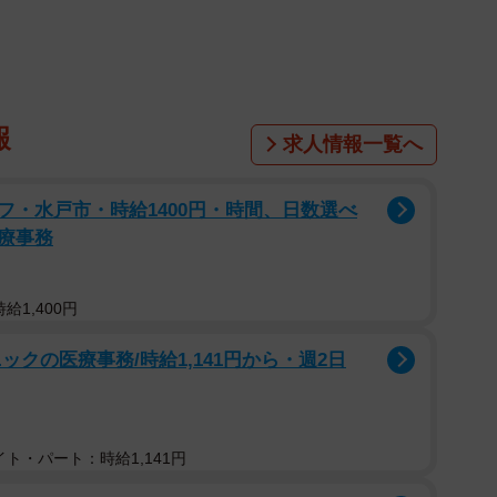
ト作品をまじかで見ると…＝都内の京成電鉄・柴又駅
る。映画「男はつらいよ」シリーズの主人公で、故・
たどった路線図のようなアート作品が、作品の舞台とな
柴又駅」のホームにあるとSNSで話題になっている。現
報
求人情報一覧へ
ズにレギュラー出演した俳優にも感想を聞いた。
フ・水戸市・時給1400円・時間、日数選べ
療事務
給1,400円
クの医療事務/時給1,141円から・週2日
ト・パート：時給1,141円