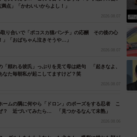
地元の寅さん愛感じます」といった投稿が相次いだ。
0点満点」「かわいいからよし！」
2026.08.07
の取り合いで「ポコスカ猫パンチ」の応酬 その後の心
！」「おばちゃん泣きそうや…」
2026.08.07
の「頼れる彼氏」っぷりを見て母は絶句 「起きなよ、
あなた毎朝私が起こしてますけど？笑
2026.08.07
ホームの隅に何やら「ドロン」のポーズをする忍者 こ
ぜ？ 近づいてみたら… 「見つかるなんて未熟」
2026.08.06