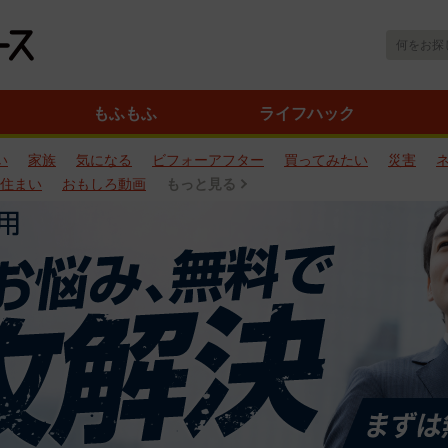
もふもふ
ライフハック
い
家族
気になる
ビフォーアフター
買ってみたい
災害
住まい
おもしろ動画
もっと見る