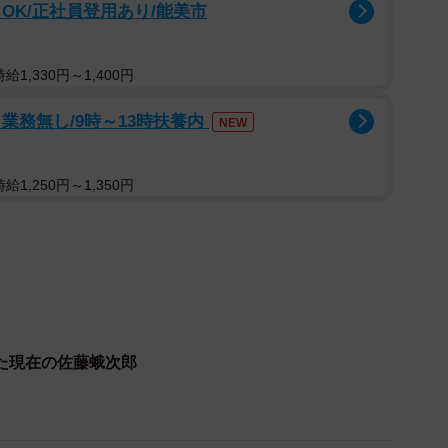
OK/正社員登用あり/能美市
1,330円～1,400円
業務無し/9時～13時扶養内
NEW
1,250円～1,350円
2/8
た現在の佐藤蛾次郎
館に立ち寄ると寅さんが寝息を立てていた
高砂、柴又、京成金町の3駅からなる路線。中間に位置