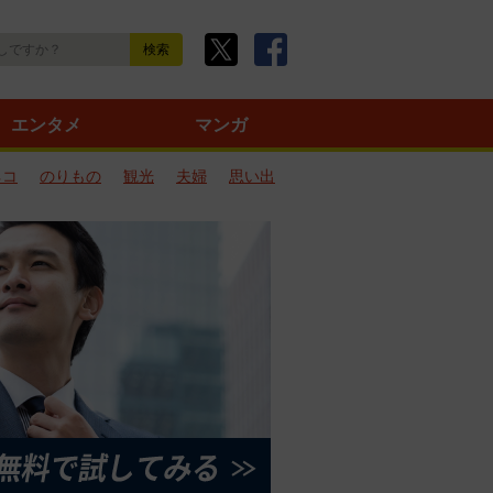
エンタメ
マンガ
ネコ
のりもの
観光
夫婦
思い出