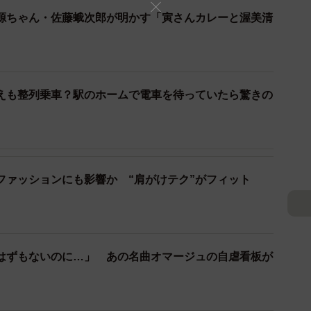
作品はある。縦約2メートル、横約2.5メートルの大き
源ちゃん・佐藤蛾次郎が明かす「寅さんカレーと渥美清
うのだが、よく見ると、駅名ではなく、全50作の作品名
いる。さらに少し距離を置いて凝視すれば寅さんの顔が
えも整列乗車？駅のホームで電車を待っていたら驚きの
ファッションにも影響か “肩がけテク”がフィット
はずもないのに…」 あの名曲オマージュの自虐看板が