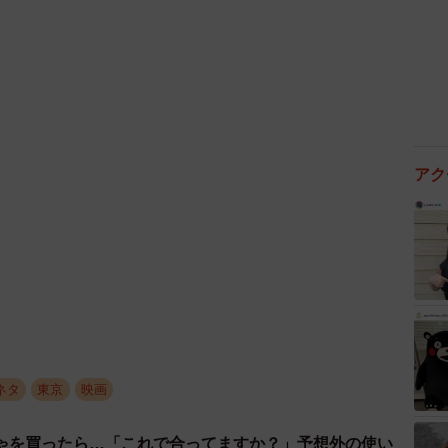
アク
3/8
前に寅さんの銅像が立っている＝東京・葛飾柴又
されたのは昨年10月のこと。実は1年以上もたってい
ネタ
東京
映画
図、寅次郎だった。 子供に言われなければ気づかなか
、「すげー！！」「マジか！気づかなかったわ！！」
ゃを買ったら…「これで合ってますか？」予想外の使い