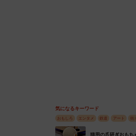
柴又駅の改札を出ると駅
気になるキーワード
とはいえ、このホームに作品が設置
おもしろ
エンタメ
鉄道
アート
街
る。今年11月下旬に「柴又駅の路線
った」というツイートをきっかけに
猫用の爪研ぎおもち