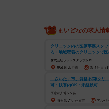
寅さんの顔を路線で描いたアー
師走を迎えると、寅さんが恋しくな
渥美清さん演じる車寅次郎の顔をか
る東京都葛飾区の京成電鉄金町線「
まいどなの求人情
場で作品を吟味した上で、同シリー
クリニック内の医療事務スタッ
る・地域密着のクリニックで医
株式会社ホットスタッフ水戸
茨城県 水戸市
派遣社員：時
「さいたま市」資格不問/クリニッ
可・扶養内OK・未経験可
医療法人博シン会
埼玉県 さいたま市
アルバイ