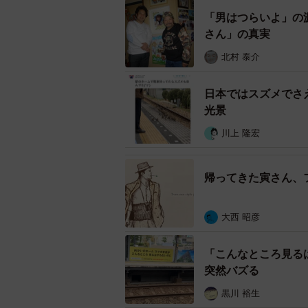
する柴又駅の高砂駅行き上りホームに
「男はつらいよ」の
さで、チラ見程度だと路線図かと思
さん」の真実
と5人の登場人物の役名が記されて
北村 泰介
浮かび上がってくる。
日本ではスズメでさ
光景
川上 隆宏
帰ってきた寅さん、
大西 昭彦
「こんなところ見る
突然バズる
黒川 裕生