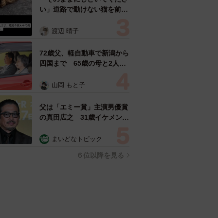
い」道路で動けない猫を前に
返された一言… 懸命に生き
ようとした4日間 「命の重
渡辺 晴子
さはみんな同じ」保護団体代
表の訴え
72歳父、軽自動車で新潟から
四国まで 65歳の母と2人で
3泊4日の旅 パーキングの休
憩まで分刻み… 「大学生で
山岡 もと子
も組まねえよ！」
父は「エミー賞」主演男優賞
の真田広之 31歳イケメン俳
優が長髪ヒゲのワイルド近影
「ガチヒロさんそっくり」
まいどなトピック
「新たな一面もステキ」
６位以降を見る