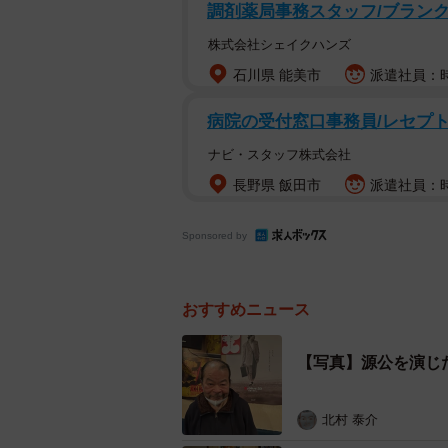
調剤薬局事務スタッフ/ブランク
株式会社シェイクハンズ
石川県 能美市
派遣社員：時給
病院の受付窓口事務員/レセプト
ナビ・スタッフ株式会社
長野県 飯田市
派遣社員：時給
Sponsored by
おすすめニュース
【写真】源公を演じ
葛飾柴又寅さん記念
北村 泰介
京成金町線は、2.5キロの間に京成