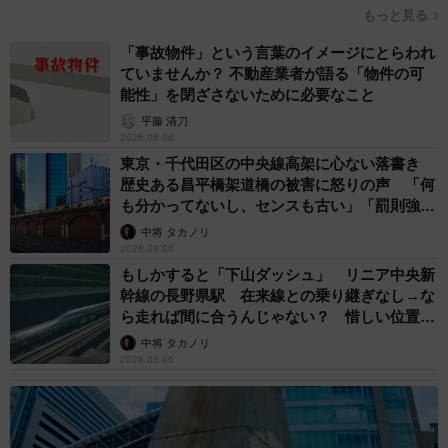
もっと見る
「事故物件」という言葉のイメージにとらわれ
ていませんか？ 不動産業者が語る「物件の可
能性」を閉ざさないために必要なこと
平藤 清刀
2026.08.06
東京・千代田区の中央線高架に心ない落書き
歴史ある昌平橋架道橋の被害に怒りの声 「何
も分かってないし、センスも古い」「罰則強化
して」
中将 タカノリ
2026.08.06
もしかすると「下山ダッシュ」 リニア中央新
幹線の長野県駅 在来線との乗り継ぎなし→な
ら走れば間に合うんじゃない？ 惜しい位置関
係が反響
中将 タカノリ
2026.08.06