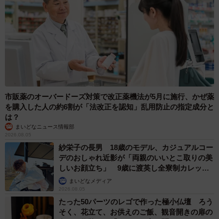
市販薬のオーバードーズ対策で改正薬機法が5月に施行、かぜ薬
を購入した人の約6割が「法改正を認知」乱用防止の指定成分と
は？
まいどなニュース情報部
2026.08.05
紗栄子の長男 18歳のモデル、カジュアルコー
デのおしゃれ近影が「両親のいいとこ取りの美
しいお顔立ち」 9歳に渡英し全寮制カレッジ
で学ぶ
まいどなメディア
2026.08.05
たった50パーツのレゴで作った極小仏壇 ろう
そく、花立て、お供えのご飯、観音開きの扉の