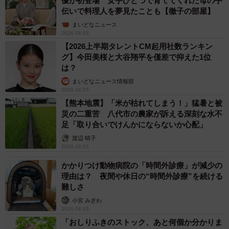
優が初登場 女手ひとつで育ててくれた母の手
伝いで料理人を夢見たことも【徹子の部屋】
まいどなニュース
2026.08.05
【2026上半期タレントCM起用社数ランキン
グ】今田美桜と大谷翔平を僅差で抑えた1位
は？
まいどなニュース情報部
2026.08.05
【熊本地震】「米が枯れてしまう！」猛暑と被
災の二重苦 八代市の農家が訴える深刻な水不
足「取り合いでけんかにならないか心配」
渡辺 晴子
2026.08.05
かかりつけ動物病院の「時間外診療」が減少の
理由は？ 夜間や休日の“時間外診療”を続ける
難しさ
小宮 みぎわ
2026.08.05
「おしりふきのストック、あと何個か分かりま