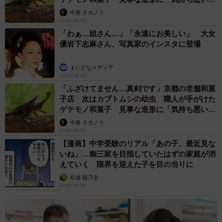
らいリアル」
中将 タカノリ
2026.08.05
「わぁ…姐さん…」「永遠にお美しい」 大女
優岩下志麻さん、写真家のインスタに登場
まいどなメディア
2026.08.05
「ふざけてません…真剣です」京都の老舗和菓
子店 次はカブトムシの幼虫 職人が手がけた
ゲテモノ和菓子 見事な造形に「気持ち悪いく
らいリアル」
中将 タカノリ
2026.08.05
【漫画】中学受験のリアル「あの子、最近見な
いね」…御三家を目指していたはずの家庭が消
えていく 限界を迎えた子を目の当りに
松波 穂乃圭
2026.08.05