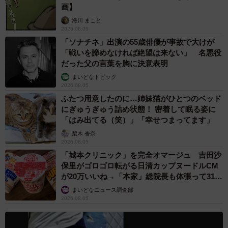
画】
海川 まこと
2026.08.05
「ソナチネ」出演の55歳俳優が事故で大けが
「戦いを諦めなければ絶望は来ない」 名悪役
だった父の言葉を胸に決意表明
まいどなトピック
2026.08.05
ふたつ用意したのに…姉妹猫がひとつのベッド
にぎゅうぎゅう詰め状態！ 密着して眠る姿に
「はみ出てる（笑）」「幸せつまってます」
梨木 香奈
2026.08.05
「城本クリニック」を完全オマージュ 吉田沙
保里がゴロゴロ転がる日清カップヌードルCM
が20万いいね→「本家」総院長も体張って31万
いいね
まいどなニュース調査部
2026.08.05