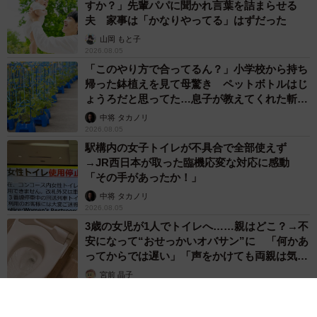
すか？」先輩パパに聞かれ言葉を詰まらせる
夫 家事は「かなりやってる」はずだった
山岡 もと子
2026.08.05
「このやり方で合ってるん？」小学校から持ち
帰った鉢植えを見て母驚き ペットボトルはじ
ょうろだと思ってた…息子が教えてくれた斬新
な水やりとは
中将 タカノリ
2026.08.05
駅構内の女子トイレが不具合で全部使えず
→JR西日本が取った臨機応変な対応に感動
「その手があったか！」
中将 タカノリ
2026.08.05
3歳の女児が1人でトイレへ……親はどこ？→不
安になって“おせっかいオバサン”に 「何かあ
ってからでは遅い」「声をかけても両親は気づ
かぬまま」
宮前 晶子
2026.08.05