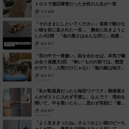
トロスで適応障害だった女性の人生が一変
古川 諭香
2026.08.05
「そのままにしといてください」道路で動けな
い猫を前に返された一言… 懸命に生きようと
した4日間 「命の重さはみんな同じ」保護団
体代表の訴え
渡辺 晴子
2026.08.05
「世の中で一番嫌い」顔を合わせば、本気で噛
み合う保護犬2匹 “怖い”ものの前では、態度
がガラリ…人間だけじゃない「敵の敵は味方」
渡辺 晴子
2026.08.04
「私が配達員だったら毎回ワクワク」郵便屋さ
んがポストに入れず手渡し、なんで？ 理由を
聞いて、中を覗いたら……思わず笑顔に「癒し
ですね」
渡辺 晴子
2026.08.04
「よく生ききったね」オムツおじい猫のピーち
ゃんが空へ 最期まで回転ドラムを回して…