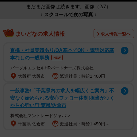
まだまだ画像は続きます。画像（2/7）
↓ スクロールで次の写真 ↓
まいどなの求人情報
求人情報一覧へ
京橋・社員実績あり/OA基本でOK・電話対応基
本なしの一般事務
NEW
パーソルエクセルHRパートナーズ株式会社
大阪府 大阪市
派遣社員：時給1,400円
一般事務/「千葉県内の求人を幅広くご案内」不
安なく始められる安心フォロー体制!担当がつく
から心強い/千葉県/佐倉市
株式会社マントレードジャパン
千葉県 佐倉市
派遣社員：時給1,450円～