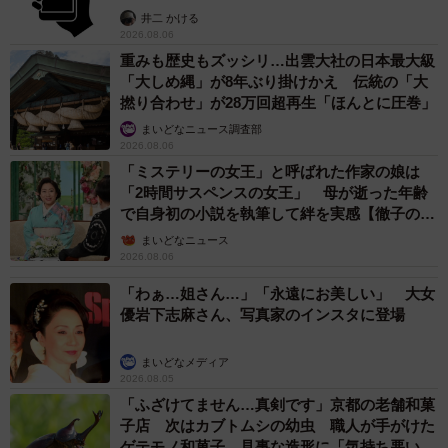
提」の対策
井二 かける
2026.08.06
重みも歴史もズッシリ…出雲大社の日本最大級
「大しめ縄」が8年ぶり掛けかえ 伝統の「大
撚り合わせ」が28万回超再生「ほんとに圧巻」
まいどなニュース調査部
2026.08.06
「ミステリーの女王」と呼ばれた作家の娘は
「2時間サスペンスの女王」 母が逝った年齢
で自身初の小説を執筆して絆を実感【徹子の部
屋】
まいどなニュース
2026.08.06
「わぁ…姐さん…」「永遠にお美しい」 大女
優岩下志麻さん、写真家のインスタに登場
まいどなメディア
2026.08.05
「ふざけてません…真剣です」京都の老舗和菓
子店 次はカブトムシの幼虫 職人が手がけた
ゲテモノ和菓子 見事な造形に「気持ち悪いく