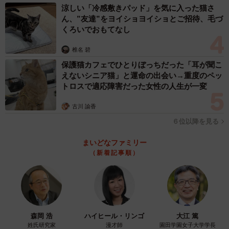
涼しい「冷感敷きパッド」を気に入った猫さ
ん、”友達”をヨイショヨイショとご招待、毛づ
くろいでおもてなし
椎名 碧
保護猫カフェでひとりぼっちだった「耳が聞こ
えないシニア猫」と運命の出会い→重度のペッ
トロスで適応障害だった女性の人生が一変
古川 諭香
６位以降を見る
まいどなファミリー
（新着記事順）
森岡 浩
ハイヒール・リンゴ
大江 篤
姓氏研究家
漫才師
園田学園女子大学学長