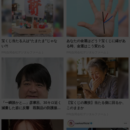
宝くじ当たる人は“たまたま”じゃな
あなたの金運はどう？宝くじに縁があ
い?!
る時、金運はこう変わる
PR(合同会社デジタルファーム )
PR(合同会社デジタルファーム )
「一瞬誰かと…」彦摩呂、30キロ近く
【宝くじの裏技】当たる側に回るか、
減量した姿に反響 既製品の防護服が
このままか
着られると...
PR(合同会社デジタルファーム )