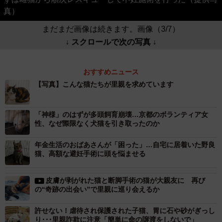
真）
まだまだ画像は続きます。画像（3/7）
↓ スクロールで次の写真 ↓
おすすめニュース
【写真】こんな猫たちが里親を求めています
「神様」のはずが多頭飼育崩壊…京都のボランティア女
性、なぜ際限なく犬猫を引き取ったのか
年金生活のおばあさんが「困った」…自宅に居着いた野良
猫、高額な避妊手術に頭を悩ませる
皮膚が剥がれた猫と断脚手術の猫が大親友に 再び
の“奇跡の出会い”で里親に巡り会えるか
許せない！虐待され保護された子猫、胃に石や砂がぎっし
り･･･里親詐欺に注意「簡単に命の譲渡をしないで」