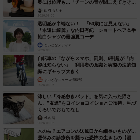
奥には位牌も…「チーンの音が聞こえてきそ
う」
山岡 もと子
2026.08.05
透明感が半端ない！ 「50歳には見えない」
「永遠に綺麗」な内田有紀 ショートヘア＆半
袖白シャツの最強夏コーデ
まいどなメディア
2026.08.05
自転車の「ながらスマホ」罰則、6割超が「内
容は知らない」 利用者の意識と実際の法的知
識にギャップ大きく
まいどなニュース情報部
2026.08.05
涼しい「冷感敷きパッド」を気に入った猫さ
ん、”友達”をヨイショヨイショとご招待、毛づ
くろいでおもてなし
椎名 碧
2026.08.05
木の枝？エアコンの送風口から細長いものが…
昼休みの診療所を襲った恐怖の生きもの【漫