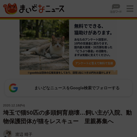
まいどなニュースをGoogle検索でフォローする
2020.12.18(Fri)
埼玉で猫50匹の多頭飼育崩壊…飼い主が入院、動
物保護団体が猫をレスキュー 里親募集へ
渡辺 晴子