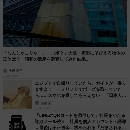
「なんじゃこりゃ！」「ロボ？」大阪・梅田にそびえる物体の
正体は？ 昭和の遺産を調査してみた結果…
太田 浩子
2026.08.06
エジプトで自撮りしていたら、ガイドが「撮り
ますよ！」→ノリノリでポーズを取っていた
ら……スマホを返してもらえない 「日本人は
カモ代表かも」「私は6時間で3万円払った」
宮前 晶子
2026.08.06
「LINEのQRコードを添付して」社長をかたる
詐欺メール続々 社員を個人アカウントへ誘導
→最後は不正送金…求められる「だまされる前