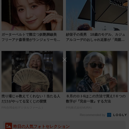
ガーターベルトで際立つ妖艶脚線美
紗栄子の長男 18歳のモデル、カジュ
フリーアナ森香澄がランジェリーモデ
アルコーデのおしゃれ近影が「両親の
ルに ｢PE...
いいとこ取...
売り場じゃ教えてくれない！当たる人
８月のロト6はこの方法で買え!!６つの
だけがやってる宝くじの習慣
数字が『完全一致』する方法
PR(合同会社デジタルファーム )
PR(株式会社MURA)
Recommended by
昨日の人気フォトセレクション