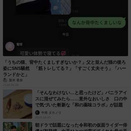
「うちの猫、背中たくましすぎないか？」父と並んだ猫の後ろ
姿にSNS騒然 「筋トレしてる？」「すごく丈夫そう」「ハー
ランドかと」
梨木 香奈
2026.08.05
「そんなわけない…と思ったけど」バニラアイ
スに混ぜてみたら……意外なおいしさ 口の中
で気づいた斬新な「和の薬味コラボ」が話題
中将 タカノリ
2026.08.05
朝ドラで話題になった令和初の仮面ライダー俳