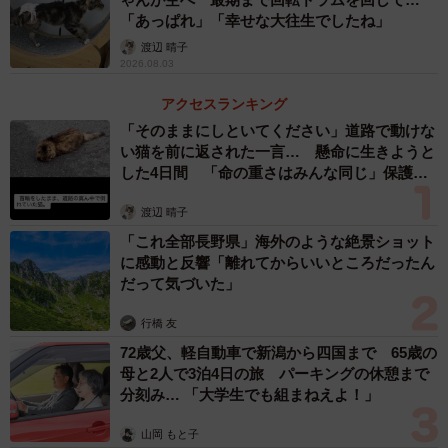
「あっぱれ」「幸せな大往生でしたね」
渡辺 晴子
2026.08.03
アクセスランキング
「そのままにしといてください」道路で動けな
い猫を前に返された一言… 懸命に生きようと
した4日間 「命の重さはみんな同じ」保護団
体代表の訴え
渡辺 晴子
「これ全部長野県」海外のような絶景ショット
に感動と反響「離れてからいいところだったん
だって気づいた」
行橋 友
72歳父、軽自動車で新潟から四国まで 65歳の
母と2人で3泊4日の旅 パーキングの休憩まで
分刻み… 「大学生でも組まねえよ！」
山岡 もと子