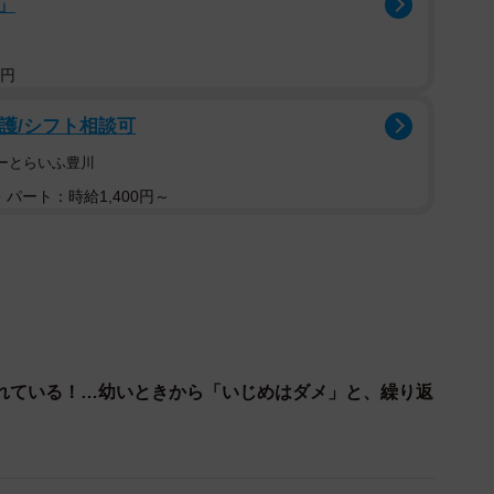
」
たそう。
たことに気付いた友人が聞いてみると、「僕だけ一緒に
0円
拒否）してるって言ってたのを聞いちゃった」と悲しげ
看護/シフト相談可
はーとらいふ豊川
、卒業までクラスメイトはそのまま6年間持ち上がり。そ
パート：時給1,400円～
れているとのことだったのです。
れている！…幼いときから「いじめはダメ」と、繰り返