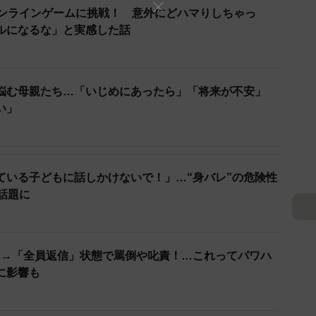
オンラインゲームに挑戦！ 意外にどハマりしちゃっ
ルになるな」と実感した話
悩む母親たち…「いじめにあったら」「将来が不安」
い」
2/2
ya_uz/stock.adobe.com）
ている子どもに話しかけないで！」…“身バレ”の危険性
立ち向かう
話題に
くんが悪いことをしてしまってこのようになっているの
たることはありませんでした。
て→「全員返信」状態で罵倒や叱責！…これってパワハ
に影響も
がよくそれを妬む友達の仕業ではないかとの回答でし
方で話し合って欲しいといわれた友人はとてもモヤモヤ