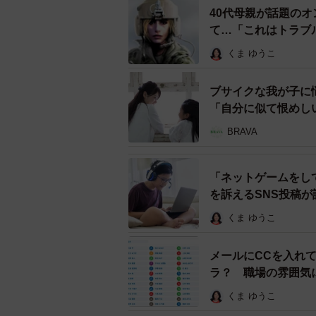
40代母親が話題の
て…「これはトラブ
くま ゆうこ
ブサイクな我が子に
「自分に似て恨めし
BRAVA
（to
「ネットゲームをし
ネット社会にあふれるいじめに
を訴えるSNS投稿が
友人はその後学校に相談。なにかA
くま ゆうこ
か、原因を探りましたが特に思い当
メールにCCを入れ
ラ？ 職場の雰囲気
思い当たるとしたら、Aくんの成績
た。学校内のことではないため、双
くま ゆうこ
したそうです。