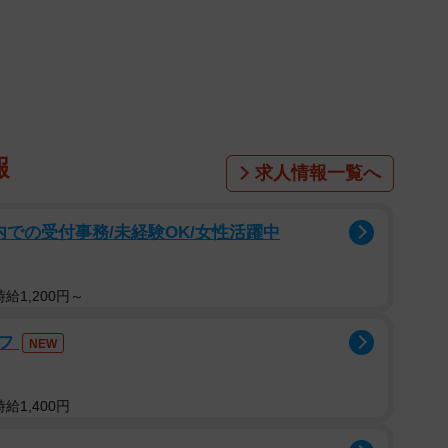
じめはあるんです。
のではない
子Aくんは、小学校高学年。スポーツは少々苦手です
優しい男の子です。
報
求人情報一覧へ
で通信プレイをしているそうです。
院内での受付事務/未経験OK/女性活躍中
を合わせてログインするのですが、最初は楽しそうにし
スの影響によりなかなか会えなくなってしまった友達と
友人。
給1,200円～
ッフ
つ約束していた時間帯に友達が来なくなっていったそう
NEW
給1,400円
なかったのかな？と友人は考えていたのですが、その回