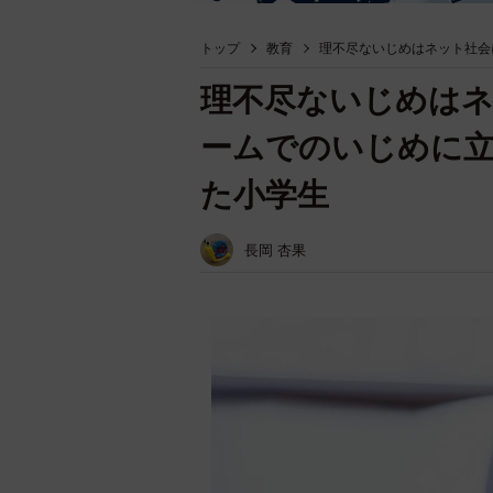
トップ
教育
理不尽ないじめはネット社会
理不尽ないじめは
ームでのいじめに
た小学生
長岡 杏果