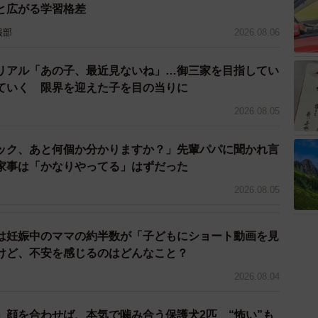
と広がる学習格差
報部
2026.08.06
リアル「あの子、最近見ないね」…御三家を目指してい
ていく 限界を迎えた子を目の当りに
2026.08.05
ック、あと何個か分かりますか？」先輩パパに聞かれ言
家事は「かなりやってる」はずだった
2026.08.05
は妊娠中のママの約半数が「子どもにショート動画を見
けど、不安を感じるのはどんなこと？
2026.08.04
」顔を合わせば、本気で噛み合う保護犬2匹 “怖い”も