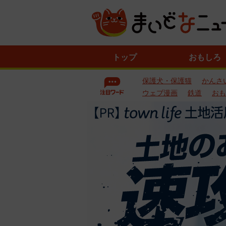
ニ
トップ
おもしろ
ュ
ー
保護犬・保護猫
かんさ
ス
一
ウェブ漫画
鉄道
おも
覧