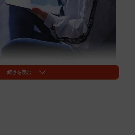
続きを読む
1/2
起こります（show999/stock.adobe.com）
ちのように外で遊ぶのではなく、ゲーム機器の進化によ
ライン通信」での遊びが増えています。
らに外で遊べない、遊ばなくなってしまった子どもた
くなり、友人関係でのトラブルが減少するように思える