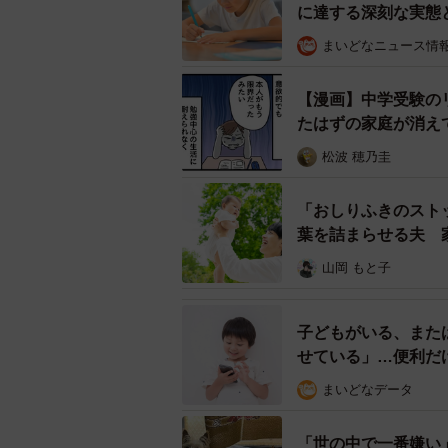
に達する深刻な実態
まいどなニュース情
【漫画】中学受験の
たはずの家庭が消え
松波 穂乃圭
「おしりふきのスト
葉を詰まらせる夫 
山岡 もと子
子どもがいる、また
せている」…便利だ
まいどなデータ
「世の中で一番嫌い