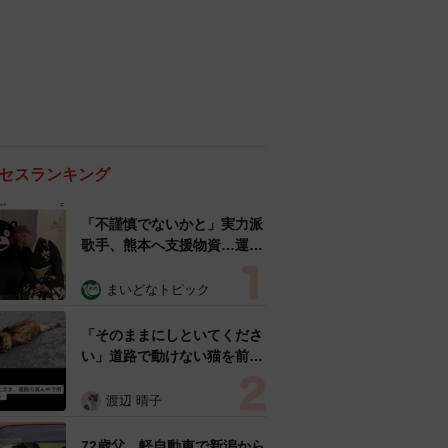
セスランキング
「不謹慎でないかと」実力派
歌手、熊本へ支援物資…運搬
トラックの車体デザインにた
めらい 「痛いほど伝わる」
まいどなトピック
「行動され立派」
「そのままにしといてくださ
い」道路で動けない猫を前に
返された一言… 懸命に生き
ようとした4日間 「命の重
渡辺 晴子
さはみんな同じ」保護団体代
表の訴え
72歳父、軽自動車で新潟から