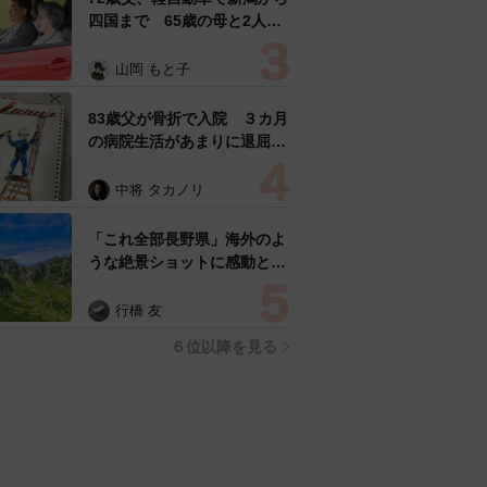
四国まで 65歳の母と2人で
3泊4日の旅 パーキングの休
憩まで分刻み… 「大学生で
山岡 もと子
も組まねえよ！」
83歳父が骨折で入院 ３カ月
の病院生活があまりに退屈で
「画用紙と色鉛筆持ってこ
い！」→スケッチブックを見
中将 タカノリ
た家族が仰天「これ、売れま
すよ…」
「これ全部長野県」海外のよ
うな絶景ショットに感動と反
響「離れてからいいところだ
ったんだって気づいた」
行橋 友
６位以降を見る