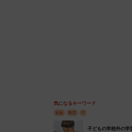
加害者の理不尽な理由に怒りを覚え
ラスメイトと過ごすことになります
そこで、Aくんの環境を変えるべく
理不尽ないじめは学校内だけではな
はAくん親子のように環境を変えて
でした。
気になるキーワード
家族
教育
IT
子どもの学校外の学