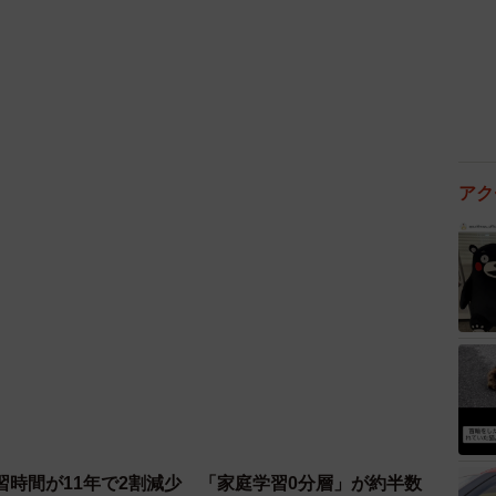
た友人。このまま小学校を卒業しても、中学校も同じク
。
中学受験を決意。親子で猛勉強に励んでいます。
アク
く、ネット社会にもあふれています。解決が難しい場合
みるのもひとつの手ではないかと考えさせられた出来事
習時間が11年で2割減少 「家庭学習0分層」が約半数