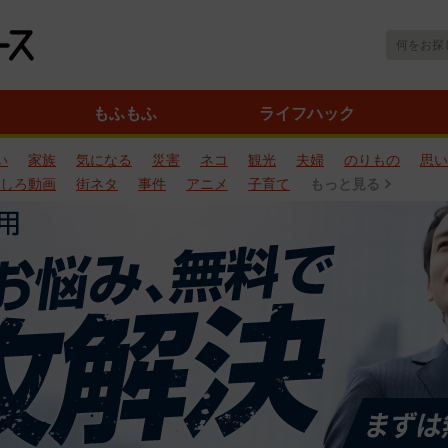
もふもふ
ライフハック
い
家族
気になる
災害
ネコ
観光
夫婦
のりもの
思い
しろ動画
街ネタ
事件
アニメ
子育て
もっと見る