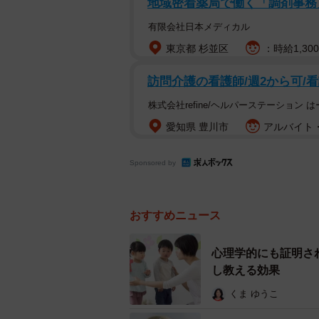
地域密着薬局で働く「調剤事務
数が増えていくことに不信感をもっ
有限会社日本メディカル
ある日、Aくんが寂しそうにしてい
東京都 杉並区
：時給1,30
遊んでもらえないんだ。ブロック（
に答えたそうです。
訪問介護の看護師/週2から可/
株式会社refine/ヘルパーステーション 
Aくんの学校は少人数なこともあり
愛知県 豊川市
アルバイト・
の中でAくんだけが仲間はずれにさ
Sponsored by
おすすめニュース
心理学的にも証明さ
し教える効果
くま ゆうこ