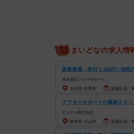
のですが、実はゲームの世界でもい
いじめは現実社会だけで起こる
これは、私の友人の話です。友人の
が、勉強やプログラミングが得意な
まいどなの求人情
ゲームも大好きで、よくオンライン
医療事務・受付 1 200円~ 病
学校の同級生とIDを交換し、時間帯
ている姿を見て、新型コロナウイル
株式会社フリーサポート
交流できていることに安心していた
大分県 中津市
派遣社員：時
アフターサポートの事務スタ
しかし、学校が再開してから少しず
です。
ピックル株式会社
栃木県 小山市
派遣社員：時
最初はたまたま忙しくて時間が合わ