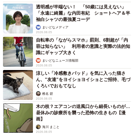
透明感が半端ない！ 「50歳には見えない」
「永遠に綺麗」な内田有紀 ショートヘア＆半
袖白シャツの最強夏コーデ
まいどなメディア
2026.08.05
自転車の「ながらスマホ」罰則、6割超が「内
容は知らない」 利用者の意識と実際の法的知
識にギャップ大きく
まいどなニュース情報部
2026.08.05
涼しい「冷感敷きパッド」を気に入った猫さ
ん、”友達”をヨイショヨイショとご招待、毛づ
くろいでおもてなし
椎名 碧
2026.08.05
木の枝？エアコンの送風口から細長いものが…
昼休みの診療所を襲った恐怖の生きもの【漫
画】
海川 まこと
2026.08.05