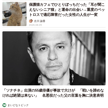
保護猫カフェでひとりぼっちだった「耳が聞こ
えないシニア猫」と運命の出会い→重度のペッ
トロスで適応障害だった女性の人生が一変
古川 諭香
2026.08.05
「ソナチネ」出演の55歳俳優が事故で大けが 「戦いを諦めな
ければ絶望は来ない」 名悪役だった父の言葉を胸に決意表明
まいどなトピック