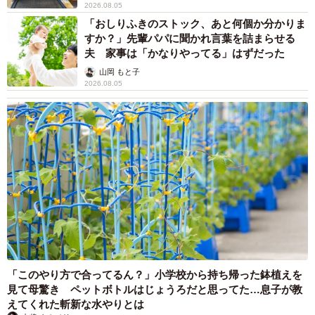
2026.08.05
「おしりふきのストック、あと何個か分かりま
すか？」先輩パパに聞かれ言葉を詰まらせる
夫 家事は「かなりやってる」はずだった
山岡 もと子
2026.08.05
「このやり方で合ってるん？」小学校から持ち帰った鉢植えを
見て母驚き ペットボトルはじょうろだと思ってた…息子が教
えてくれた斬新な水やりとは