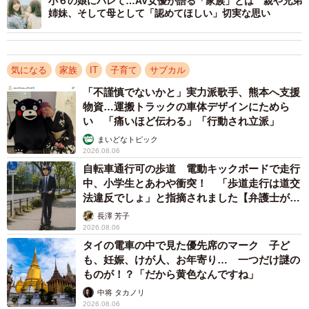
小６の娘にバレて…AV女優が語る「家族」とは 親や兄弟
と。お友達同士でも、見知らぬ人ともやりとりができま
姉妹、そして母として「認めてほしい」切実な思い
す。現在はこのボイスチャットを利用してできるゲームが
大人気です。このようなゲームを子どもがしている後ろ
で、家族が気にせず大きな声で話しているとその声がボイ
気になる
家族
IT
子育て
サブカル
チャしている相手にも筒抜けになります。そこで、子ども
「不謹慎でないかと」実力派歌手、熊本へ支援
の名前、子どもの学校の話、住んでいる町の話をしてしま
物資…運搬トラックの車体デザインにためら
い 「痛いほど伝わる」「行動され立派」
うと、個人情報が知らない相手に伝わってしまいます。
まいどなトピック
2026.08.06
２）子どもが動画投稿をした時
自転車通行可の歩道 電動キックボードで走行
中、小学生とあわや衝突！ 「歩道走行は道交
こちら実際にあった事例。子どもがSNSにアップした動画
法違反でしょ」と指摘されました【弁護士が解
説】
をみていると、その後ろには室内歩いているお母さんがは
長澤 芳子
2026.08.06
っきり映っていました。しかもお母さんは、ノーメークに
タイの電車の中で見た優先席のマーク 子ど
部屋着の様子で、お母さんが娘に「パパ、もうすぐ帰って
も、妊娠、けが人、お年寄り… 一つだけ謎の
くるよ」や「（家の用事）はどうなった？」等と普段の会
ものが！？「だから黄色なんですね」
話が筒抜け、最後には「携帯で何してるの？」という声ま
中将 タカノリ
2026.08.06