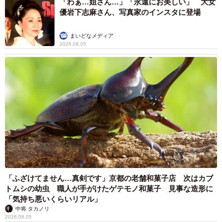
「わぁ…姐さん…」「永遠にお美しい」 大女
優岩下志麻さん、写真家のインスタに登場
まいどなメディア
2026.08.05
「ふざけてません…真剣です」京都の老舗和菓子店 次はカブ
トムシの幼虫 職人が手がけたゲテモノ和菓子 見事な造形に
「気持ち悪いくらいリアル」
中将 タカノリ
2026.08.05