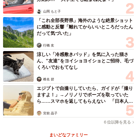
脅しやいじめに発展することにも？
山岡 もと子
身バレで脅しやいじめに発展する例もあります。
「これ全部長野県」海外のような絶景ショット
に感動と反響「離れてからいいところだったん
だって気づいた」
例えば、お互いを知っている場合、ゲームのボイスチャッ
トで、「あいつはあの中学のダレソレだ」とか「あいつの
行橋 友
住所はドコソコ」と晒したりする嫌がらせがあります。
涼しい「冷感敷きパッド」を気に入った猫さ
ん、”友達”をヨイショヨイショとご招待、毛づ
では、ゲームで出会って、お互いが知らない場合は、特に
くろいでおもてなし
問題ないのでしょうか。現実社会（リアル）では、あまり
椎名 碧
強い性格ではないけど、ゲームが上手くてゲームの中では
エジプトで自撮りしていたら、ガイドが「撮り
攻撃的な子どももいます。その子がゲーム内で様々なトラ
ますよ！」→ノリノリでポーズを取っていた
ら……スマホを返してもらえない 「日本人は
ブルを起こしている時に、親が本名で呼んだことにより、
カモ代表かも」「私は6時間で3万円払った」
そこから個人を特定されてしまうことがあります。最近は
宮前 晶子
珍しい名前も多い為、場所がある程度限定されれば、すぐ
６位以降を見る
に個人特定へと繋がってしまいます。
まいどなファミリー