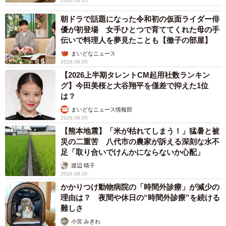
2026.08.05
朝ドラで話題になった令和初の仮面ライダー俳
優が初登場 女手ひとつで育ててくれた母の手
伝いで料理人を夢見たことも【徹子の部屋】
まいどなニュース
2026.08.05
【2026上半期タレントCM起用社数ランキン
グ】今田美桜と大谷翔平を僅差で抑えた1位
は？
まいどなニュース情報部
2026.08.05
【熊本地震】「米が枯れてしまう！」猛暑と被
災の二重苦 八代市の農家が訴える深刻な水不
足「取り合いでけんかにならないか心配」
渡辺 晴子
2026.08.05
かかりつけ動物病院の「時間外診療」が減少の
理由は？ 夜間や休日の“時間外診療”を続ける
難しさ
小宮 みぎわ