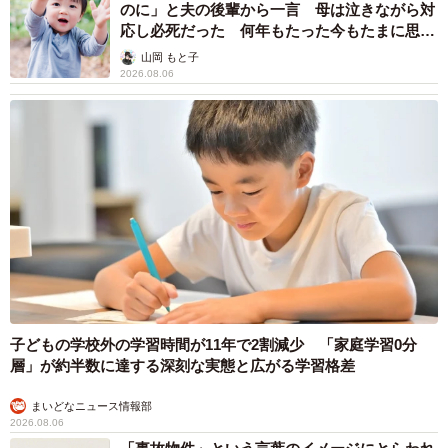
のに」と夫の後輩から一言 母は泣きながら対
わかっている。今からお前の家行く」と脅したりする悪い
応し必死だった 何年もたった今もたまに思い
人もいます。そして、言われた子どもは案外信じてしま
出し…
山岡 もと子
い、親にもいえず、不当な要求をのんでしまったりしま
2026.08.06
す。
3/3
子どもの学校外の学習時間が11年で2割減少 「家庭学習0分
層」が約半数に達する深刻な実態と広がる学習格差
実はこんな雰囲気を装っているかも…（ryanking999/stock.adobe.com）
まいどなニュース情報部
身バレは単に恥ずかしいという子どもの心情
2026.08.06