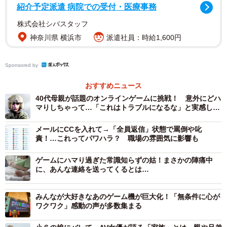
身近にひそむ身バレの危険
紹介予定派遣 病院での受付・医療事務
株式会社シバスタッフ
身バレといえば、子どもたちが普段利用しているSNSにも
神奈川県 横浜市
派遣社員：時給1,600円
潜んでいることはご存知かと思います。とくに、Twitterや
instagramは本名を晒さずに自分の友人や知り合いのコミュ
Sponsored by
ニティのなかだけで書き込みをしていると思いがち。で
も、そのなかで個人が特定できるような要素を含んだ投稿
おすすめニュース
をしてしまうと、実際は全世界の人が見ることができる設
40代母親が話題のオンラインゲームに挑戦！ 意外にどハ
マりしちゃって…「これはトラブルになるな」と実感した
定になっていて、個人が特定されてしまう可能性がありま
話
す。
メールにCCを入れて→「全員返信」状態で罵倒や叱
責！…これってパワハラ？ 職場の雰囲気に影響も
１） ゲーム内でボイチャ（ボイスチャット）をしている
ゲームにハマり過ぎた常識知らずの姑！まさかの陣痛中
時
に、あんな連絡を送ってくるとは…
上記のTwitter投稿で話題になった例です。ボイスチャット
みんなが大好きなあのゲーム機が巨大化！「無条件に心が
とは、オンラインゲームで2人以上の相手と音声を利用し、
ワクワク」感動の声が多数集まる
リアルタイムでコミュニケーションをとれるシステムのこ