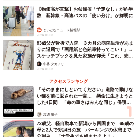
で入っていました。
【物価高が直撃】お盆帰省「予定なし」が約半
数 新幹線・高速バスの「使い分け」が鮮明に
このお母さんは、その姿が全国に配信されているとは知ら
ないのではないでしょうか。
まいどなニュース情報部
2026.08.06
83歳父が骨折で入院 ３カ月の病院生活があま
りに退屈で「画用紙と色鉛筆持ってこい！」→
スケッチブックを見た家族が仰天「これ、売れ
ますよ…」
中将 タカノリ
2026.08.06
アクセスランキング
「そのままにしといてください」道路で動けな
い猫を前に返された一言… 懸命に生きようと
した4日間 「命の重さはみんな同じ」保護団
体代表の訴え
渡辺 晴子
2/3
72歳父、軽自動車で新潟から四国まで 65歳の
母と2人で3泊4日の旅 パーキングの休憩まで
性別を隠してプレーすることもありますね…（mapo/stock.adobe.com）
分刻み… 「大学生でも組まねえよ！」