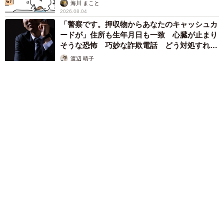
海川 まこと
2026.08.04
「警察です。押収物からあなたのキャッシュカ
ードが」住所も生年月日も一致 心臓が止まり
そうな恐怖 巧妙な詐欺電話 どう対処すれ
ば…
渡辺 晴子
2026.08.04
息子がぽつりと本音「今日のごはん全部まずそう」 →夫は厳し
く叱ったが、妻は…… 夫婦で意見がまっぷたつに、これは家
庭環境の差？【漫画】