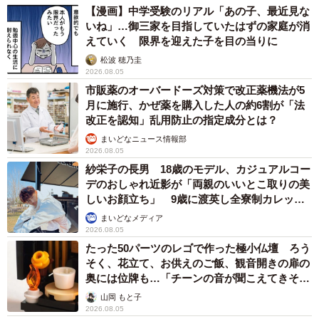
【漫画】中学受験のリアル「あの子、最近見な
いね」…御三家を目指していたはずの家庭が消
えていく 限界を迎えた子を目の当りに
松波 穂乃圭
2026.08.05
市販薬のオーバードーズ対策で改正薬機法が5
月に施行、かぜ薬を購入した人の約6割が「法
改正を認知」乱用防止の指定成分とは？
まいどなニュース情報部
2026.08.05
紗栄子の長男 18歳のモデル、カジュアルコー
デのおしゃれ近影が「両親のいいとこ取りの美
しいお顔立ち」 9歳に渡英し全寮制カレッジ
で学ぶ
まいどなメディア
2026.08.05
たった50パーツのレゴで作った極小仏壇 ろう
そく、花立て、お供えのご飯、観音開きの扉の
奥には位牌も…「チーンの音が聞こえてきそ
う」
山岡 もと子
2026.08.05