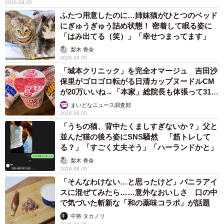
2026.08.05
ふたつ用意したのに…姉妹猫がひとつのベッド
にぎゅうぎゅう詰め状態！ 密着して眠る姿に
「はみ出てる（笑）」「幸せつまってます」
梨木 香奈
2026.08.05
「城本クリニック」を完全オマージュ 吉田沙
保里がゴロゴロ転がる日清カップヌードルCM
が20万いいね→「本家」総院長も体張って31万
いいね
まいどなニュース調査部
2026.08.05
「うちの猫、背中たくましすぎないか？」父と
並んだ猫の後ろ姿にSNS騒然 「筋トレして
る？」「すごく丈夫そう」「ハーランドかと」
梨木 香奈
2026.08.05
「そんなわけない…と思ったけど」バニラアイ
スに混ぜてみたら……意外なおいしさ 口の中
で気づいた斬新な「和の薬味コラボ」が話題
中将 タカノリ