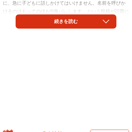
に、急に子どもに話しかけてはいけません。名前を呼びか
けるのはもってのほか!!!身バレします」という投稿が話題に
なりました。
続きを読む
「ゲーム中に身バレする」と聞いて、「下の名前でしょ。
それの何が身バレ？」「別にいいじゃない、名前くらい。
何が問題になるのかわからない」と思う人も多いのではな
いでしょうか。下の名前がバレてしまった事で、具体的に
どんな問題がおこるのでしょうか。