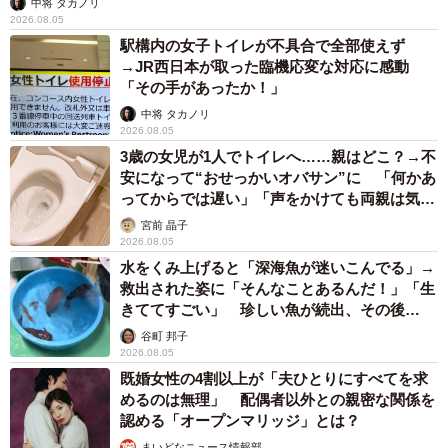
中将 タカノリ
2026.08.05
駅構内の女子トイレが不具合で全部使えず
→JR西日本が取った臨機応変な対応に感動
「その手があったか！」
中将 タカノリ
2026.08.05
3歳の女児が1人でトイレへ……親はどこ？→不
安になって“おせっかいオバサン”に 「何かあ
ってからでは遅い」「声をかけても両親は気づ
かぬまま」
宮前 晶子
2026.08.05
水をくみ上げると「深海魚が迷いこんでる」→
救出された姿に「そんなことあるんだ！」「生
きててすごい」 珍しい魚が続出、その後
は……
谷町 邦子
2026.08.05
既婚女性の4割以上が「夫ひとりにすべてを求
めるのは無理」 配偶者以外との親密な関係を
認める「オープンマリッジ」とは？
まいどなニュース情報部