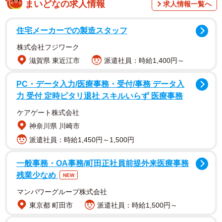
まいどなの求人情報
求人情報一覧へ
住宅メーカーでの製造スタッフ
1/3
株式会社フジワーク
こんな姿を見て声をかけたくなるかもしれないけど…注意が必要です！
滋賀県 東近江市
派遣社員：時給1,400円～
（Creativa Images/stock.adobe.com）
PC・データ入力/医療事務・受付/事務 データ入
力 受付 定時ピタリ退社 スキルいらず 医療事務
ケアゲート株式会社
神奈川県 川崎市
派遣社員：時給1,450円～1,500円
一般事務・OA事務/町田正社員前提外来医療事務
残業少なめ
NEW
マンパワーグループ株式会社
東京都 町田市
派遣社員：時給1,500円～