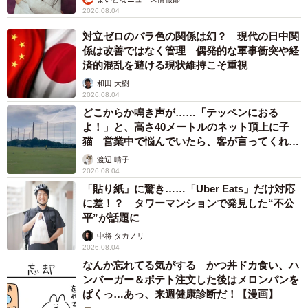
2026.08.04
対立ゼロのバラ色の関係は幻？ 現代の日中関
係は改善ではなく管理 偶発的な軍事衝突や経
済的混乱を避ける現状維持こそ重視
和田 大樹
2026.08.04
どこからか鳴き声が……「テッペンにおる
よ！」と、高さ40メートルのネット頂上に子
猫 営業中で悩んでいたら、客が言ってくれた
のは？
渡辺 晴子
2026.08.04
「貼り紙」に驚き……「Uber Eats」だけ対応
に差！？ タワーマンションで発見した“不公
平”が話題に
中将 タカノリ
2026.08.04
なんか忘れてる気がする かつ丼ドカ食い、ハ
ンバーガー＆ポテト注文した後はメロンパンを
ぱくっ…あっ、来週健康診断だ！【漫画】