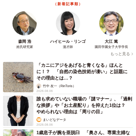
（新着記事順）
また、下の名前が分かった場合、「それがきっかけで変な
人から絡まれるんじゃないか」と心配になるのは、女の子
の親。例えば、ゲーム内では女性が性別を隠してプレイし
ていたにも関わらず、ボイチャで名前を呼ばれた事により
性別がバレてしまうことがあります。女性とわかったら、
森岡 浩
ハイヒール・リンゴ
大江 篤
姓氏研究家
漫才師
園田学園女子大学学長
メッセージが急に増えたりして周りの態度が変わることも
もっと見る
多いでしょう。また、見知らぬ相手がふとしたきっかけで
「カニにアジをあげると青くなる」ほんと
下の名前を知った場合、馴れ馴れしく呼ぶことにより、
に！？ 「自然の染色技術が凄い」と話題に
「知っている＝近い人」と勘違いして急に親近感がわき距
その理由とは…？
離が縮まる場合があります。最近は、これらの事をを心配
竹中 友一（RinToris）
しなければならないのは、女の子の親に限ったことではあ
2026.08.06
誰も求めていない職場の「謎マナー」、「過剰
りません。
な挨拶」や「お土産配り」を抑えた1位は？
やめられない理由は「周りの目」
更に、オンラインゲームは些細なことで喧嘩になることが
まいどなデータ
あります。その時に、下の名前や個人を特定するヒントが
2026.08.06
わかってしまうと、「お前、ダレソレだろう。もう住所も
1歳息子が腕を亜脱臼 「奥さん、専業主婦な