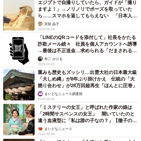
エジプトで自撮りしていたら、ガイドが「撮り
限定するのか家庭によって変わってきそうです。
ますよ！」→ノリノリでポーズを取っていた
ら……スマホを返してもらえない 「日本人は
ただ、子どもが知らない人とボイスチャットをしているた
カモ代表かも」「私は6時間で3万円払った」
宮前 晶子
め、家族が後ろでしゃべると、「身バレするから」と怒ら
2026.08.06
れ、家族がリビングでだんまりという肩身の狭い思いをし
「LINEのQRコードを添付して」社長をかたる
詐欺メール続々 社員を個人アカウントへ誘導
ているという話をきくと、きちんとルールを決めたほうが
→最後は不正送金…求められる「だまされる前
いいのではと思ってしまいます。
提」の対策
井二 かける
2026.08.06
重みも歴史もズッシリ…出雲大社の日本最大級
「大しめ縄」が8年ぶり掛けかえ 伝統の「大
撚り合わせ」が28万回超再生「ほんとに圧巻」
まいどなニュース調査部
2026.08.06
「ミステリーの女王」と呼ばれた作家の娘は
「2時間サスペンスの女王」 聞いていたのと
違う血液型に「私は誰の子なの？」【徹子の部
屋】
まいどなニュース
2026.08.06