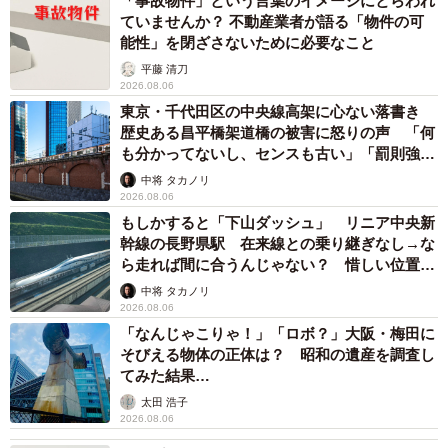
「事故物件」という言葉のイメージにとらわれ
このように、いじめやトラブルに発展する例をいくつかあ
ていませんか？ 不動産業者が語る「物件の可
げましたが、子どもにとっては、危険より単に恥ずかしい
能性」を閉ざさないために必要なこと
という心境のようです。例えばゲーム内のボイチャネーム
平藤 清刀
2026.08.06
（ハンドルネーム）は、かっこいい名前にしているのに、
東京・千代田区の中央線高架に心ない落書き
本名で、親から「ナントカちゃ～ん」と呼ばれれば、ゲー
歴史ある昌平橋架道橋の被害に怒りの声 「何
ム内で作り上げたイメージはぶち壊しになったり、普段
も分かってないし、センスも古い」「罰則強化
して」
は、おかんとかお袋と少々悪ぶって呼んでいるのに、ボイ
中将 タカノリ
2026.08.06
チャで母親と仲がいいという家庭内での様子がバレてしま
もしかすると「下山ダッシュ」 リニア中央新
った等。大人からすると「そんなことで」と思っていて
幹線の長野県駅 在来線との乗り継ぎなし→な
も、子どもにとっては敏感になる大事な事なのかもしれま
ら走れば間に合うんじゃない？ 惜しい位置関
係が反響
せん。
中将 タカノリ
2026.08.06
「なんじゃこりゃ！」「ロボ？」大阪・梅田に
身バレ以前に、学校の友達や知っている人以外とボイチャ
そびえる物体の正体は？ 昭和の遺産を調査し
をすることを禁止したほうがいいという声もありますが、
てみた結果…
それは各家庭のルール。知らない人とネット上で遊ぶから
太田 浩子
2026.08.06
こそ楽しいと評価するのか、それともリアルの友達だけに