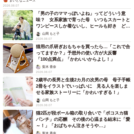
まいどなニュース
2026.08.07
「男の子のママっぽいよね」ってどういう意
味？ 女系家族で育った母 いつもスカートと
ワンピースしか着ないし、ヒールも好き どの
へんが…
山岡 もと子
2026.08.07
猫用の爪研ぎおもちゃを買ったら…「これで合
ってますか？」予想外の使い方が大反響
「100点満点」「かわいいからよし！」
梨木 香奈
2026.08.07
2歳半の長男と生後2カ月の次男の母 母子手帳
2冊をイラストでいっぱいに 見る人を楽しま
せる家族ストーリーに「かわいすぎる！」
山岡 もと子
2026.08.07
猫2匹が段ボール箱の取り合いで「ポコスカ猫
パンチ」の応酬 その後の心温まる結末に「愛
～！」「おばちゃん泣きそうや…」
梨木 香奈