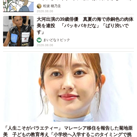
松波 穂乃圭
2026.08.06
大河出演の39歳俳優 真夏の海で赤銅色の肉体
美を連投 「バッキバキだな」「ばり渋いで
す」
まいどなトピック
2026.08.06
「人生こそがバラエティー」 マレーシア移住を報告した菊地亜
美 子どもの教育考え「小学校へ入学するこのタイミングで挑