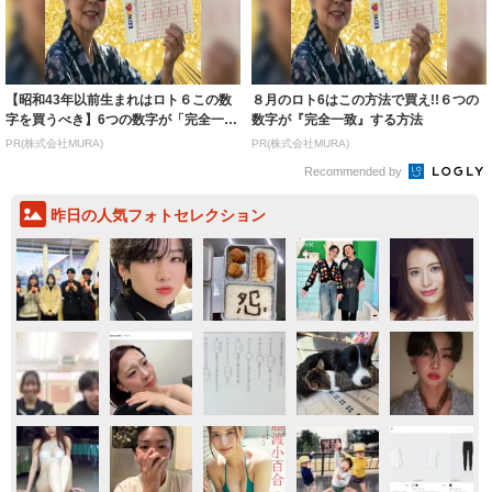
【昭和43年以前生まれはロト６この数
８月のロト6はこの方法で買え!!６つの
字を買うべき】6つの数字が「完全一
数字が『完全一致』する方法
致」する方...
PR(株式会社MURA)
PR(株式会社MURA)
Recommended by
昨日の人気フォトセレクション