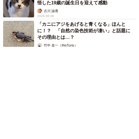
悟した19歳の誕生日を迎えて感動
古川 諭香
2026.08.06
「カニにアジをあげると青くなる」ほんと
に！？ 「自然の染色技術が凄い」と話題に
その理由とは…？
竹中 友一（RinToris）
2026.08.06
誰も求めていない職場の「謎マナー」、「過剰な挨拶」や「お