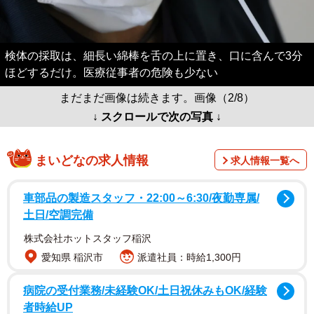
検体の採取は、細長い綿棒を舌の上に置き、口に含んで3分
ほどするだけ。医療従事者の危険も少ない
まだまだ画像は続きます。画像（2/8）
↓ スクロールで次の写真 ↓
まいどなの求人情報
求人情報一覧へ
車部品の製造スタッフ・22:00～6:30/夜勤専属/
土日/空調完備
株式会社ホットスタッフ稲沢
愛知県 稲沢市
派遣社員：時給1,300円
病院の受付業務/未経験OK/土日祝休みもOK/経験
者時給UP