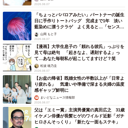
2026.08.07
「ちょっとババロアみたい」パートナーの誕生
日に手作りトートバッグ 完成まで1年 淡い
藍染めに漂うクラゲ よく見ると…「センスす
ごい」
山岡 もと子
2026.08.07
【漫画】大学生息子の「頼れる彼氏」っぷりを
見て母は絶句 「起きなよ、遅刻するよ」っ
て…あなた毎朝私が起こしてますけど？笑
松波 穂乃圭
2026.08.07
【お盆の帰省】既婚女性の半数以上が「日常よ
り疲れる」 気遣いや準備で深まる夫婦の温度
感ギャップ鮮明に
まいどなニュース情報部
2026.08.07
父は「エミー賞」主演男優賞の真田広之 31歳
イケメン俳優が長髪ヒゲのワイルド近影「ガチ
ヒロさんそっくり」「新たな一面もステキ」