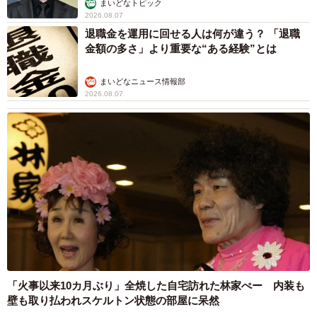
まいどなトピック
2026.08.07
退職金を運用に回せる人は何が違う？ 「退職
金額の多さ」より重要な“ある経験”とは
まいどなニュース情報部
2026.08.07
「火事以来10カ月ぶり」全焼した自宅訪れた林家ぺー 内装も
壁も取り払われスケルトン状態の部屋に呆然