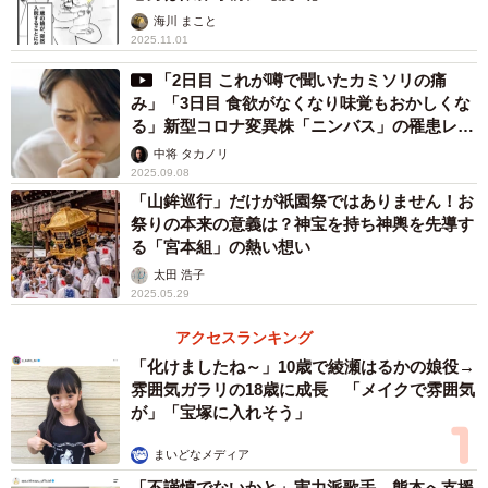
海川 まこと
2025.11.01
「2日目 これが噂で聞いたカミソリの痛
み」「3日目 食欲がなくなり味覚もおかしくな
る」新型コロナ変異株「ニンバス」の罹患レポ
ートが話題
中将 タカノリ
2025.09.08
「山鉾巡行」だけが祇園祭ではありません！お
祭りの本来の意義は？神宝を持ち神輿を先導す
る「宮本組」の熱い想い
太田 浩子
2025.05.29
アクセスランキング
「化けましたね～」10歳で綾瀬はるかの娘役→
雰囲気ガラリの18歳に成長 「メイクで雰囲気
が」「宝塚に入れそう」
まいどなメディア
「不謹慎でないかと」実力派歌手、熊本へ支援