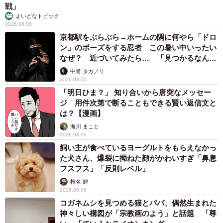
戦」
まいどなトピック
2026.08.06
京都駅をぶらぶら→ホームの隅に何やら「ドロ
ン」のポーズをする忍者 この暑い中いったい
なぜ？ 近づいてみたら… 「見つかるなんて
未熟」
中将 タカノリ
2026.08.06
「明日ひま？」 知り合いから唐突なメッセー
ジ 用件次第で断ることもできる賢い返信文と
は？【漫画】
海川 まこと
2026.08.06
飼い主が食べているヨーグルトをもらえなかっ
た犬さん、爆裂に拗ねた顔がかわいすぎ「鼻息
フスフス」「反則レベル」
椎名 碧
2026.08.06
コガネムシを見つめる猫とパパ、偶然生まれた
神々しい構図が「宗教画のよう」と話題 「尊