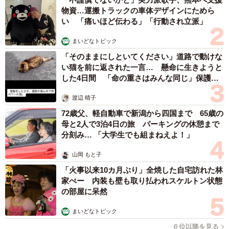
物資…運搬トラックの車体デザインにためら
い 「痛いほど伝わる」「行動され立派」
まいどなトピック
「そのままにしといてください」道路で動けな
い猫を前に返された一言… 懸命に生きようと
した4日間 「命の重さはみんな同じ」保護団
体代表の訴え
渡辺 晴子
72歳父、軽自動車で新潟から四国まで 65歳の
母と2人で3泊4日の旅 パーキングの休憩まで
分刻み… 「大学生でも組まねえよ！」
山岡 もと子
「火事以来10カ月ぶり」全焼した自宅訪れた林
家ぺー 内装も壁も取り払われスケルトン状態
の部屋に呆然
まいどなトピック
６位以降を見る