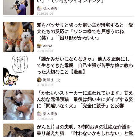
い」「ていうかライオンキング」
梨木 香奈
2026.08.06
髪をバッサリと切った飼い主が帰宅すると→愛
犬たちの反応に「ワンコ様でも戸惑うのね
（笑）」「困り顔がかわいい」
ANNA
2026.08.06
「誰かみたいにならなきゃ」 他人を正解にし
て生きてきた母親 自己主張が苦手な娘に教わ
った大切なこと【漫画】
海川 まこと
2026.08.06
「かわいいストーカーに追われています」甘え
ん坊な元保護猫 最後は飼い主にダイブする姿
に「間違いなく犬」「完全に親子」と反響
梨木 香奈
2026.08.06
がんと片目の失明、3時間おきの壮絶な介護を
乗り越えた猫 「叶わないかもしれない」と覚