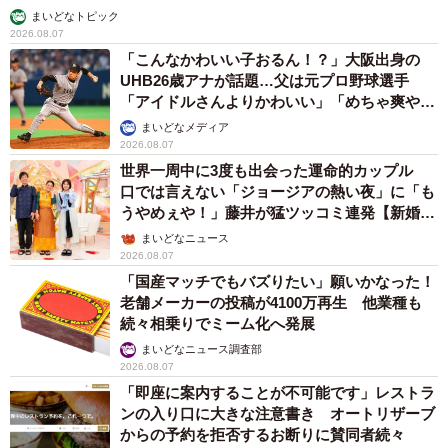
まいどなトピック
2026.08.07
「こんなかわいい子おるん！？」大阪出身の
UHB26歳アナが話題…父は元プロ野球選手
「アイドルさんよりかわいい」「めちゃ爽や
か」
まいどなメディア
2026.08.07
世界一周中に3度も出会った運命的カップル
口では言えない「ジョージアの熱い夜」に「も
うやめぇや！」藤井が猛ツッコミ連発【新婚さ
ん】
まいどなニュース
2026.08.07
「国産マッチでもバズりたい」願いかなった！
老舗メーカーの投稿が4100万再生 他業種も
続々相乗りでミーム化へ発展
まいどなニュース調査部
2026.08.07
「即座に案内することが不可能です」レストラ
ンの入り口に大きな注意書き オートリザーブ
からの予約を拒否するお断りに賛同者続々