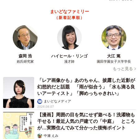
まいどなファミリー
（新着記事順）
森岡 浩
ハイヒール・リンゴ
大江 篤
姓氏研究家
漫才師
園田学園女子大学学長
もっと見る
「レア画像かも」あのちゃん、披露した近影が
幻想的だと話題 「雨が似合う」「水も滴る良
いアーティスト」「脚めっちゃきれい」
まいどなメディア
2026.08.07
【漫画】周囲の目を気にせず遊べる！洗濯物も
干せる！最近人気の戸建ての「中庭」 ところ
が…実際住んでみて分かった後悔ポイント
中瀬 えみ