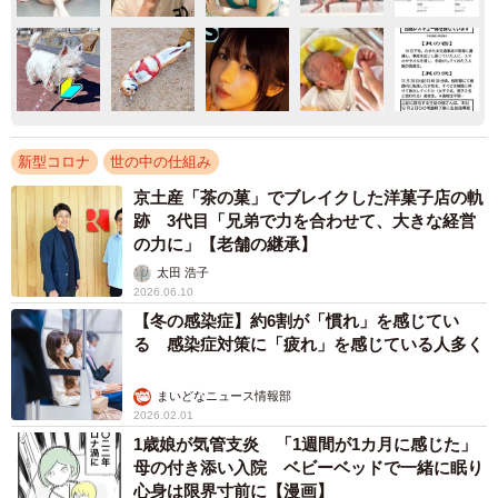
新型コロナ
世の中の仕組み
京土産「茶の菓」でブレイクした洋菓子店の軌
跡 3代目「兄弟で力を合わせて、大きな経営
の力に」【老舗の継承】
太田 浩子
2026.06.10
【冬の感染症】約6割が「慣れ」を感じてい
る 感染症対策に「疲れ」を感じている人多く
まいどなニュース情報部
2026.02.01
1歳娘が気管支炎 「1週間が1カ月に感じた」
母の付き添い入院 ベビーベッドで一緒に眠り
心身は限界寸前に【漫画】