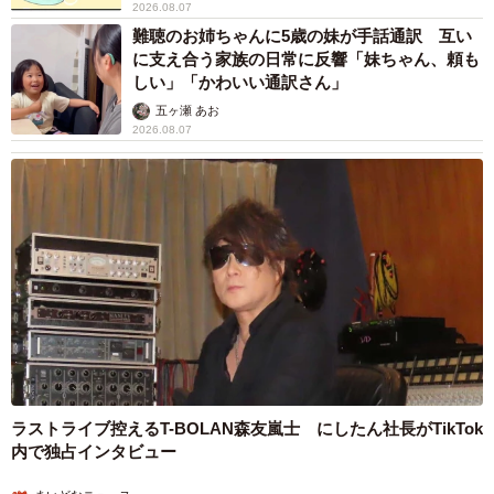
2026.08.07
難聴のお姉ちゃんに5歳の妹が手話通訳 互い
に支え合う家族の日常に反響「妹ちゃん、頼も
しい」「かわいい通訳さん」
五ヶ瀬 あお
2026.08.07
ラストライブ控えるT-BOLAN森友嵐士 にしたん社長がTikTok
内で独占インタビュー