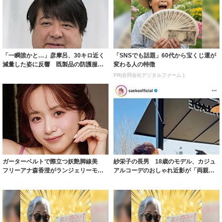
「一瞬誰かと…」彦摩呂、30キロ近く
「SNSでも話題」60代から宝くじ運が
減量した姿に反響 既製品の防護服が
変わる人の特徴
着られると...
PR(合同会社デジタルファーム )
ガーターベルトで際立つ妖艶脚線美
紗栄子の長男 18歳のモデル、カジュ
フリーアナ森香澄がランジェリーモデ
アルコーデのおしゃれ近影が「両親の
ルに ｢PE...
いいとこ取...