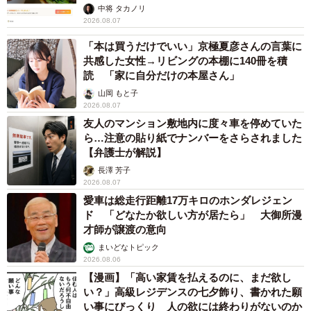
中将 タカノリ
2026.08.07
「本は買うだけでいい」京極夏彦さんの言葉に
共感した女性→リビングの本棚に140冊を積
読 「家に自分だけの本屋さん」
山岡 もと子
2026.08.07
友人のマンション敷地内に度々車を停めていた
ら…注意の貼り紙でナンバーをさらされました
【弁護士が解説】
長澤 芳子
2026.08.07
愛車は総走行距離17万キロのホンダレジェン
ド 「どなたか欲しい方が居たら」 大御所漫
才師が譲渡の意向
まいどなトピック
2026.08.06
【漫画】「高い家賃を払えるのに、まだ欲し
い？」高級レジデンスの七夕飾り、書かれた願
い事にびっくり 人の欲には終わりがないのか