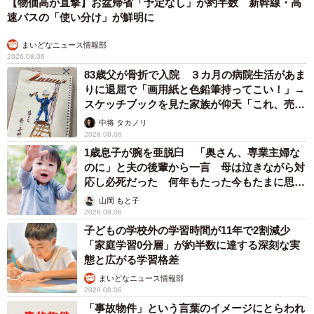
【物価高が直撃】お盆帰省「予定なし」が約半数 新幹線・高
速バスの「使い分け」が鮮明に
まいどなニュース情報部
2026.08.06
83歳父が骨折で入院 ３カ月の病院生活があま
りに退屈で「画用紙と色鉛筆持ってこい！」→
スケッチブックを見た家族が仰天「これ、売れ
ますよ…」
中将 タカノリ
2026.08.06
1歳息子が腕を亜脱臼 「奥さん、専業主婦な
のに」と夫の後輩から一言 母は泣きながら対
応し必死だった 何年もたった今もたまに思い
出し…
山岡 もと子
2026.08.06
子どもの学校外の学習時間が11年で2割減少
「家庭学習0分層」が約半数に達する深刻な実
態と広がる学習格差
まいどなニュース情報部
2026.08.06
「事故物件」という言葉のイメージにとらわれ