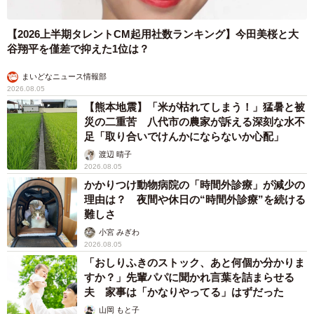
【2026上半期タレントCM起用社数ランキング】今田美桜と大
谷翔平を僅差で抑えた1位は？
まいどなニュース情報部
2026.08.05
【熊本地震】「米が枯れてしまう！」猛暑と被
災の二重苦 八代市の農家が訴える深刻な水不
足「取り合いでけんかにならないか心配」
渡辺 晴子
2026.08.05
かかりつけ動物病院の「時間外診療」が減少の
理由は？ 夜間や休日の“時間外診療”を続ける
難しさ
小宮 みぎわ
2026.08.05
「おしりふきのストック、あと何個か分かりま
すか？」先輩パパに聞かれ言葉を詰まらせる
夫 家事は「かなりやってる」はずだった
山岡 もと子