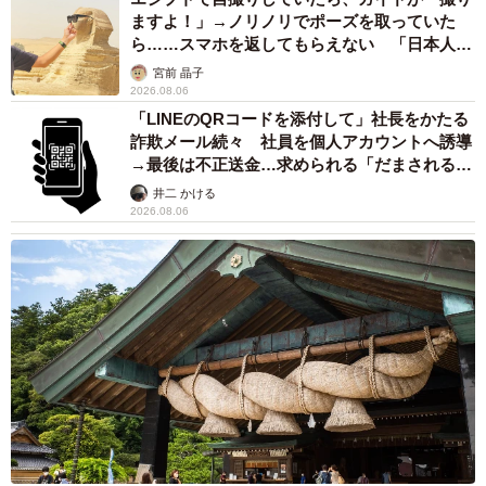
ますよ！」→ノリノリでポーズを取っていた
ら……スマホを返してもらえない 「日本人は
カモ代表かも」「私は6時間で3万円払った」
宮前 晶子
2026.08.06
「LINEのQRコードを添付して」社長をかたる
詐欺メール続々 社員を個人アカウントへ誘導
→最後は不正送金…求められる「だまされる前
提」の対策
井二 かける
2026.08.06