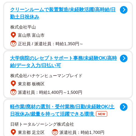
調査は2020年10月9日から10月13日にかけて、インターネ
クリーンルームで装置製造/未経験活躍/高時給/日
ット経由で行われました。
勤土日祝休み
株式会社平山
富山県 富山市
正社員 / 派遣社員：時給1,350円～
大学病院のレセプトサポート事務/未経験OK/高時
給/データ入力/日払い可
株式会社ハナケンヒューマンブレイド
東京都 板橋区
派遣社員：時給1,400円～1,500円
軽作業/廃材の選別・受付業務/日勤/未経験OK/土
2/5
日祝休み/裁量を持って活躍できる環境
NEW
（提供画像）
日研トータルソーシング株式会社
東京都 足立区
派遣社員：時給1,700円