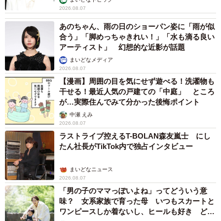
ださい（複数回答可）」との質問には、「基礎体温の記
2026.08.07
録」が70.2％、次いで「サプリの摂取」53.5％、「体を冷
あのちゃん、雨の日のショーパン姿に「雨が似
やさないようにする」51.8％、「バランスの良い食事」
合う」「脚めっちゃきれい！」「水も滴る良い
アーティスト」 幻想的な近影が話題
38.4％、「規則正しい生活」34.6％…と続きました。
まいどなメディア
2026.08.07
【漫画】周囲の目を気にせず遊べる！洗濯物も
干せる！最近人気の戸建ての「中庭」 ところ
が…実際住んでみて分かった後悔ポイント
中瀬 えみ
2026.08.07
ラストライブ控えるT-BOLAN森友嵐士 にし
たん社長がTikTok内で独占インタビュー
まいどなニュース
2026.08.07
「男の子のママっぽいよね」ってどういう意
味？ 女系家族で育った母 いつもスカートと
5/5
ワンピースしか着ないし、ヒールも好き どの