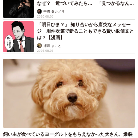
なぜ？ 近づいてみたら… 「見つかるなんて
未熟」
中将 タカノリ
2026.08.06
「明日ひま？」 知り合いから唐突なメッセー
ジ 用件次第で断ることもできる賢い返信文と
は？【漫画】
海川 まこと
2026.08.06
飼い主が食べているヨーグルトをもらえなかった犬さん、爆裂