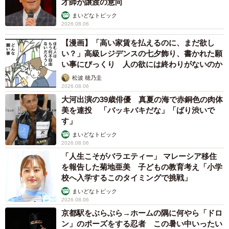
才師が譲渡の意向
まいどなトピック
2026.08.06
【漫画】「高い家賃を払えるのに、まだ欲し
い？」高級レジデンスの七夕飾り、書かれた願
い事にびっくり 人の欲には終わりがないのか
松波 穂乃圭
2026.08.06
大河出演の39歳俳優 真夏の海で赤銅色の肉体
美を連投 「バッキバキだな」「ばり渋いで
す」
まいどなトピック
2026.08.06
「人生こそがバラエティー」 マレーシア移住
を報告した菊地亜美 子どもの教育考え「小学
校へ入学するこのタイミングで挑戦」
まいどなトピック
2026.08.06
京都駅をぶらぶら→ホームの隅に何やら「ドロ
ン」のポーズをする忍者 この暑い中いったい