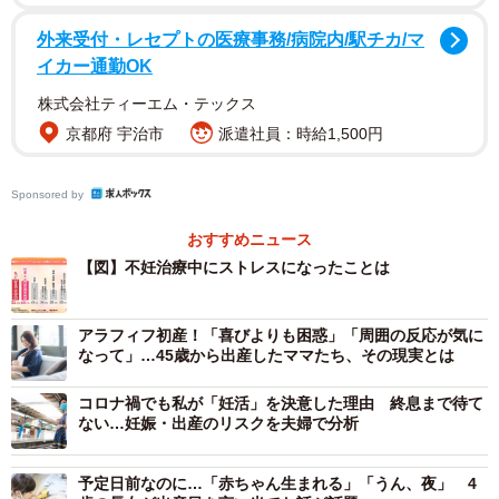
「不妊治療（検査を含む）にかかった総額を教えてくださ
い」という質問には、「50万円未満」が最も多く46.1％で
外来受付・レセプトの医療事務/病院内/駅チカ/マ
した。次いで「50万円～100万円未満」22.8％、「100万円
イカー通勤OK
～200万円未満」17.7％、200万円～300万円未満」7.8％、
株式会社ティーエム・テックス
「300万円以上）5.6％と続きました。
京都府 宇治市
派遣社員：時給1,500円
「不妊治療を始めてから妊娠するまでどのくらいの期間が
Sponsored by
かかりましたか？」との質問には、「6ヶ月以上～1年未
おすすめニュース
満」25.2％、「1年以上～2年未満」23.2％、「3ヶ月以上～
【図】不妊治療中にストレスになったことは
6ヶ月未満」18.8％…となっていました。
アラフィフ初産！「喜びよりも困惑」「周囲の反応が気に
同社は「不妊治療の費用が50万円未満で済んだ方がいる一
なって」…45歳から出産したママたち、その現実とは
方で、半数以上の方が最低でも50万円以上かかっているこ
とが明らかになりました」とするとともに、「20％以上の
コロナ禍でも私が「妊活」を決意した理由 終息まで待て
ない…妊娠・出産のリスクを夫婦で分析
方が2年以上の治療期間を経て妊娠・出産に至ったことがわ
かります」と説明しています。
予定日前なのに…「赤ちゃん生まれる」「うん、夜」 4