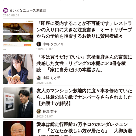
まいどなニュース調査部
2026.08.07
「即座に案内することが不可能です」レストラ
ンの入り口に大きな注意書き オートリザーブ
からの予約を拒否するお断りに賛同者続々
中将 タカノリ
2026.08.07
「本は買うだけでいい」京極夏彦さんの言葉に
共感した女性→リビングの本棚に140冊を積
読 「家に自分だけの本屋さん」
山岡 もと子
2026.08.07
友人のマンション敷地内に度々車を停めていた
ら…注意の貼り紙でナンバーをさらされました
【弁護士が解説】
長澤 芳子
2026.08.07
愛車は総走行距離17万キロのホンダレジェン
ド 「どなたか欲しい方が居たら」 大御所漫