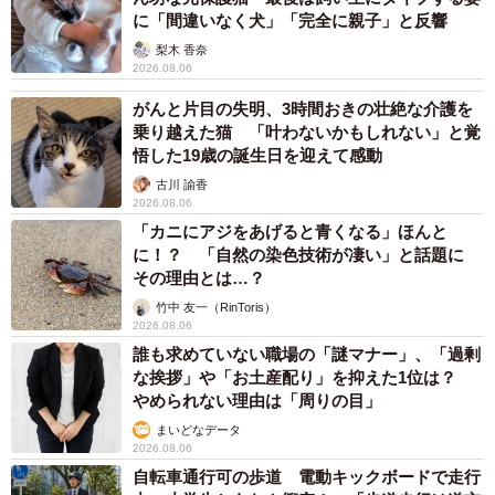
に「間違いなく犬」「完全に親子」と反響
梨木 香奈
2026.08.06
がんと片目の失明、3時間おきの壮絶な介護を
乗り越えた猫 「叶わないかもしれない」と覚
悟した19歳の誕生日を迎えて感動
古川 諭香
2026.08.06
「カニにアジをあげると青くなる」ほんと
に！？ 「自然の染色技術が凄い」と話題に
その理由とは…？
竹中 友一（RinToris）
2026.08.06
誰も求めていない職場の「謎マナー」、「過剰
な挨拶」や「お土産配り」を抑えた1位は？
やめられない理由は「周りの目」
まいどなデータ
2026.08.06
自転車通行可の歩道 電動キックボードで走行