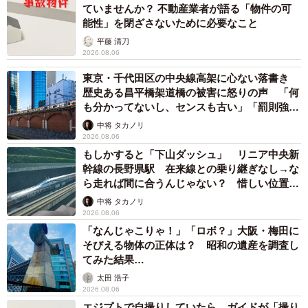
ていませんか？ 不動産業者が語る「物件の可
能性」を閉ざさないために必要なこと
平藤 清刀
2026.08.06
東京・千代田区の中央線高架に心ない落書き
歴史ある昌平橋架道橋の被害に怒りの声 「何
も分かってないし、センスも古い」「罰則強化
して」
中将 タカノリ
2026.08.06
もしかすると「下山ダッシュ」 リニア中央新
幹線の長野県駅 在来線との乗り継ぎなし→な
ら走れば間に合うんじゃない？ 惜しい位置関
係が反響
中将 タカノリ
2026.08.06
「なんじゃこりゃ！」「ロボ？」大阪・梅田に
そびえる物体の正体は？ 昭和の遺産を調査し
てみた結果…
太田 浩子
2026.08.06
エジプトで自撮りしていたら、ガイドが「撮り