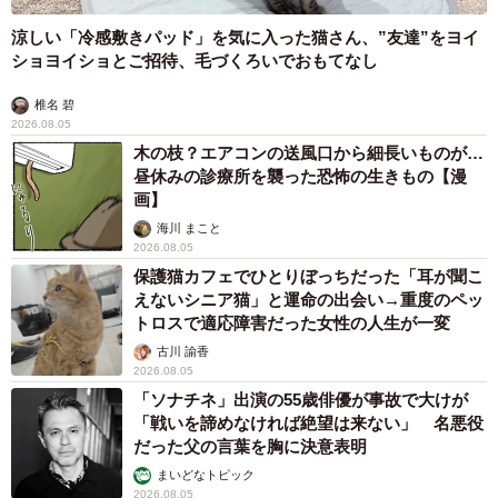
涼しい「冷感敷きパッド」を気に入った猫さん、”友達”をヨイ
ショヨイショとご招待、毛づくろいでおもてなし
椎名 碧
2026.08.05
木の枝？エアコンの送風口から細長いものが…
昼休みの診療所を襲った恐怖の生きもの【漫
画】
海川 まこと
2026.08.05
保護猫カフェでひとりぼっちだった「耳が聞こ
えないシニア猫」と運命の出会い→重度のペッ
トロスで適応障害だった女性の人生が一変
古川 諭香
2026.08.05
「ソナチネ」出演の55歳俳優が事故で大けが
「戦いを諦めなければ絶望は来ない」 名悪役
だった父の言葉を胸に決意表明
まいどなトピック
2026.08.05