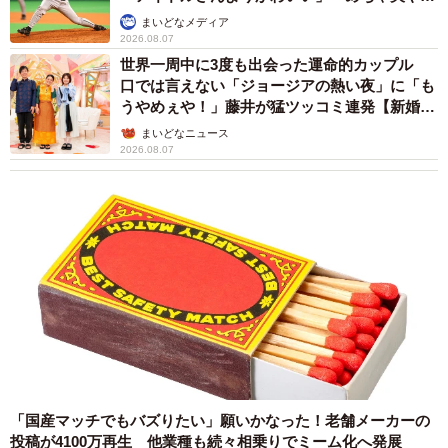
か」
まいどなメディア
2026.08.07
世界一周中に3度も出会った運命的カップル
口では言えない「ジョージアの熱い夜」に「も
うやめぇや！」藤井が猛ツッコミ連発【新婚さ
ん】
まいどなニュース
2026.08.07
「国産マッチでもバズりたい」願いかなった！老舗メーカーの
投稿が4100万再生 他業種も続々相乗りでミーム化へ発展