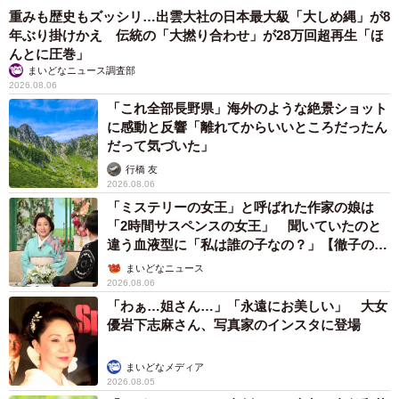
重みも歴史もズッシリ…出雲大社の日本最大級「大しめ縄」が8
年ぶり掛けかえ 伝統の「大撚り合わせ」が28万回超再生「ほ
んとに圧巻」
まいどなニュース調査部
2026.08.06
「これ全部長野県」海外のような絶景ショット
に感動と反響「離れてからいいところだったん
だって気づいた」
行橋 友
2026.08.06
「ミステリーの女王」と呼ばれた作家の娘は
「2時間サスペンスの女王」 聞いていたのと
違う血液型に「私は誰の子なの？」【徹子の部
屋】
まいどなニュース
2026.08.06
「わぁ…姐さん…」「永遠にお美しい」 大女
優岩下志麻さん、写真家のインスタに登場
まいどなメディア
2026.08.05