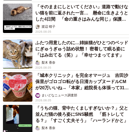
「そのままにしといてください」道路で動けな
い猫を前に返された一言… 懸命に生きようと
した4日間 「命の重さはみんな同じ」保護団
体代表の訴え
渡辺 晴子
2026.08.05
ふたつ用意したのに…姉妹猫がひとつのベッド
にぎゅうぎゅう詰め状態！ 密着して眠る姿に
「はみ出てる（笑）」「幸せつまってます」
梨木 香奈
2026.08.05
「城本クリニック」を完全オマージュ 吉田沙
保里がゴロゴロ転がる日清カップヌードルCM
が20万いいね→「本家」総院長も体張って31万
いいね
まいどなニュース調査部
2026.08.05
「うちの猫、背中たくましすぎないか？」父と
並んだ猫の後ろ姿にSNS騒然 「筋トレして
る？」「すごく丈夫そう」「ハーランドかと」
梨木 香奈