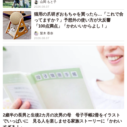
（提供画像）
へんが…
山岡 もと子
2026.08.07
猫用の爪研ぎおもちゃを買ったら…「これで合
ってますか？」予想外の使い方が大反響
「100点満点」「かわいいからよし！」
梨木 香奈
2026.08.07
2歳半の長男と生後2カ月の次男の母 母子手帳2冊をイラスト
でいっぱいに 見る人を楽しませる家族ストーリーに「かわい
すぎる！」