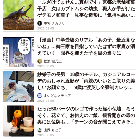
「ふざけてません…真剣です」京都の老舗和菓
子店 次はカブトムシの幼虫 職人が手がけた
ゲテモノ和菓子 見事な造形に「気持ち悪いく
らいリアル」
中将 タカノリ
2026.08.05
【漫画】中学受験のリアル「あの子、最近見な
いね」…御三家を目指していたはずの家庭が消
えていく 限界を迎えた子を目の当りに
松波 穂乃圭
2026.08.05
紗栄子の長男 18歳のモデル、カジュアルコー
デのおしゃれ近影が「両親のいいとこ取りの美
しいお顔立ち」 9歳に渡英し全寮制カレッジ
で学ぶ
まいどなメディア
2026.08.05
たった50パーツのレゴで作った極小仏壇 ろう
そく、花立て、お供えのご飯、観音開きの扉の
奥には位牌も…「チーンの音が聞こえてきそ
う」
山岡 もと子
2026.08.05