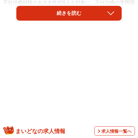
不妊治療経験のある女性826人を対象に、不妊治療の実態調
査を実施。かかった費用、妊娠するまでの期間などについ
続きを読む
て、このほど結果を公表しました。不妊治療には多額の費
用がかかると一般的にいわれているほか、時間的にも身体
的にも負担がかかるとされており、リアルな悩みの一端が
明らかになったといいます。
まいどなの求人情報
求人情報一覧へ