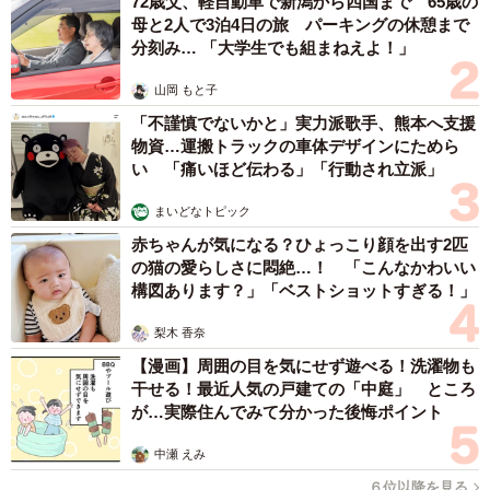
72歳父、軽自動車で新潟から四国まで 65歳の
を集めています。
母と2人で3泊4日の旅 パーキングの休憩まで
分刻み… 「大学生でも組まねえよ！」
山岡 もと子
「不謹慎でないかと」実力派歌手、熊本へ支援
物資…運搬トラックの車体デザインにためら
い 「痛いほど伝わる」「行動され立派」
まいどなトピック
赤ちゃんが気になる？ひょっこり顔を出す2匹
の猫の愛らしさに悶絶…！ 「こんなかわいい
構図あります？」「ベストショットすぎる！」
梨木 香奈
4/5
【漫画】周囲の目を気にせず遊べる！洗濯物も
干せる！最近人気の戸建ての「中庭」 ところ
（提供画像）
が…実際住んでみて分かった後悔ポイント
「妊活を始めてからどのタイミングの病院利用をお勧めし
中瀬 えみ
ますか？」という質問には、「妊娠希望の方は一度診ても
６位以降を見る