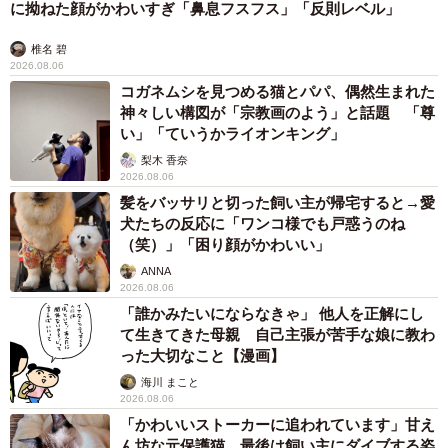
に拗ねた顔がかわいすぎ「鼻息フスフス」「反則レベル」
椎名 碧
2026.08.06
コガネムシを見つめる猫とパパ、偶然生まれた
神々しい構図が「宗教画のよう」と話題 「尊
い」「ていうかライオンキング」
梨木 香奈
2026.08.06
髪をバッサリと切った飼い主が帰宅すると→愛
犬たちの反応に「ワンコ様でも戸惑うのね
（笑）」「困り顔がかわいい」
ANNA
2026.08.06
「誰かみたいにならなきゃ」 他人を正解にし
て生きてきた母親 自己主張が苦手な娘に教わ
った大切なこと【漫画】
海川 まこと
2026.08.06
「かわいいストーカーに追われています」甘え
ん坊な元保護猫 最後は飼い主にダイブする姿