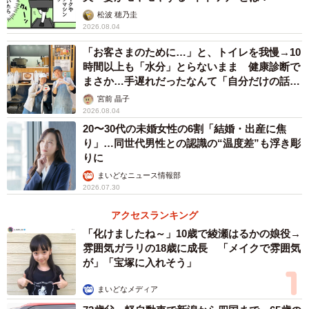
松波 穂乃圭
「治療による身体的負担」43.3％、「配偶者・交際相手と
2026.08.04
の温度感の違い」26.8％…と続きました。
「お客さまのために…」と、トイレを我慢→10
時間以上も「水分」とらないまま 健康診断で
半数以上の方が、金銭面や将来のことに不安を感じていた
まさか…手遅れだったなんて「自分だけの話で
という結果について、同社は「不妊治療をはじめとする、
はなく、日本中で起きている問題では？」
宮前 晶子
少子化問題の先駆けとして『不妊治療の保険適用』といっ
2026.08.04
20〜30代の未婚女性の6割「結婚・出産に焦
た子育て支援関連の制度が充実すると、金銭的負担が軽く
り」…同世代男性との認識の“温度差”も浮き彫
なる方は少なくないでしょう。また、金銭的負担だけでな
りに
く、働きながら出産や子育てができるような環境づくりも
まいどなニュース情報部
2026.07.30
重要なポイントです」と述べています。
アクセスランキング
◇ ◇
「化けましたね～」10歳で綾瀬はるかの娘役→
雰囲気ガラリの18歳に成長 「メイクで雰囲気
なお、不妊治療を行っていた女性たちは、妊活を始めてか
が」「宝塚に入れそう」
ら病院を受診するタイミングについてどのように考えてい
まいどなメディア
たのでしょうか。アンケートではそのあたりもリアルな声