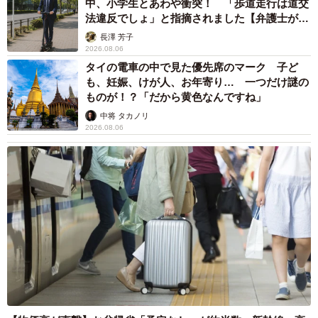
中、小学生とあわや衝突！ 「歩道走行は道交
法違反でしょ」と指摘されました【弁護士が解
説】
長澤 芳子
2026.08.06
タイの電車の中で見た優先席のマーク 子ど
も、妊娠、けが人、お年寄り… 一つだけ謎の
ものが！？「だから黄色なんですね」
中将 タカノリ
2026.08.06