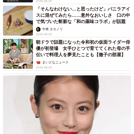
2026.08.05
「そんなわけない…と思ったけど」バニラアイ
スに混ぜてみたら……意外なおいしさ 口の中
で気づいた斬新な「和の薬味コラボ」が話題
中将 タカノリ
2026.08.05
朝ドラで話題になった令和初の仮面ライダー俳
優が初登場 女手ひとつで育ててくれた母の手
伝いで料理人を夢見たことも【徹子の部屋】
まいどなニュース
2026.08.05