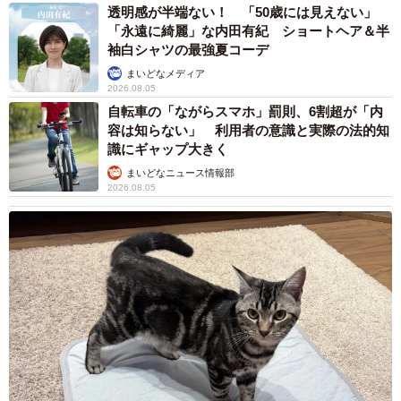
透明感が半端ない！ 「50歳には見えない」
「永遠に綺麗」な内田有紀 ショートヘア＆半
袖白シャツの最強夏コーデ
まいどなメディア
2026.08.05
自転車の「ながらスマホ」罰則、6割超が「内
容は知らない」 利用者の意識と実際の法的知
識にギャップ大きく
まいどなニュース情報部
2026.08.05