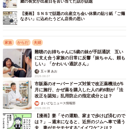
歳の長女が出産日を言い当てた話が話題
【漫画】ＳＮＳで話題の出産立ち会い休業の貼り紙「ご麺
なさい」に込めたうどん店長の思い
家族
からだ
夫婦
難聴のお姉ちゃんに5歳の妹が手話通訳 互い
に支え合う家族の日常に反響「妹ちゃん、頼も
しい」「かわいい通訳さん」
五ヶ瀬 あお
2026.08.07
3/5
市販薬のオーバードーズ対策で改正薬機法が5
月に施行、かぜ薬を購入した人の約6割が「法
（提供画像）
改正を認知」乱用防止の指定成分とは？
まいどなニュース情報部
また、「不妊治療中に“ストレス”となったことを教えてくだ
2026.08.05
さい（複数回答可）」と質問したところ、「費用がかか
【漫画】妻「その運動、家まで歩けば済むので
る」という回答が67.3％と最も多く、次いで「先が見えな
は？」→週末になると、近所のジムへ車で通う
夫 妻がモヤモヤする“イイワケ”とは？
い不安」52.7％、「仕事との両立（時間面）」48.7％、