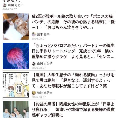
山岡 もと子
2026.08.07
猫2匹が段ボール箱の取り合いで「ポコスカ猫
パンチ」の応酬 その後の心温まる結末に「愛
～！」「おばちゃん泣きそうや…」
梨木 香奈
2026.08.07
「ちょっとババロアみたい」パートナーの誕生
日に手作りトートバッグ 完成まで1年 淡い
藍染めに漂うクラゲ よく見ると…「センスす
ごい」
山岡 もと子
2026.08.07
【漫画】大学生息子の「頼れる彼氏」っぷりを
見て母は絶句 「起きなよ、遅刻するよ」っ
て…あなた毎朝私が起こしてますけど？笑
松波 穂乃圭
2026.08.07
【お盆の帰省】既婚女性の半数以上が「日常よ
り疲れる」 気遣いや準備で深まる夫婦の温度
感ギャップ鮮明に