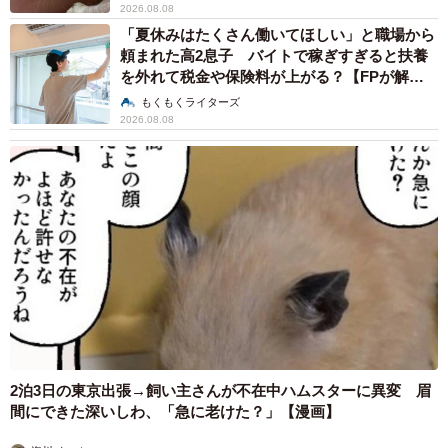
2026.08.08
・「自分が生理不順で、結婚を機に子どもが欲しくて通い
「夏休みはたくさん働いてほしい」と職場から
始めました。1年で12回しかチャンスはありません。年々歳
頼まれた高2息子 バイトで稼ぎすぎると扶養
を外れて税金や保険料が上がる？【FPが解
もとるし、不安感が凄かったです。あれ？と思うことがあ
説】
もくもくライターズ
れば、できるだけ早く病院を利用する方が良いと思いま
2026.08.08
す」（30代／専業主婦／奈良県）
◇ ◇
■半年ほど経って、自然妊娠していなかったら
・「最初の数ヶ月は基礎体温もつけなくてはいけないので
半年ほど様子を見つつ体温を測って結果も一緒に病院に持
って行くと良いと思ったから」（30代／専業主婦／東京
都）
2泊3日の東京出張→飼い主さんが不在中ハムスターに異変 眉
間にできた深いしわ、「急に老けた？」【漫画】
・「年齢にも影響されると思いますが、まずは自然でチャ