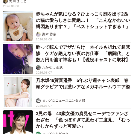
海川 まこと
レンジしてみても良いのではないかと思います。半年をめ
2026.08.08
どに妊活への移行を準備すると、気持ちに余裕が生まれる
赤ちゃんが気になる？ひょっこり顔を出す2匹
と思うから」（40代／専業主婦／東京都）
の猫の愛らしさに悶絶…！ 「こんなかわいい
構図あります？」「ベストショットすぎる！」
梨木 香奈
◇ ◇
2026.08.08
酔って転んでアザだらけ ネイルも折れて超悲
■1年経って、自然妊娠していなかったら
惨 ケガが絶えない夜のお仕事 「病院代」と
数万円を渡す神客も！【現役キャストに取材】
・「3年自然妊娠できなかったが自分も病院に通ったら思い
たかなし 亜妖
2026.08.07
の外早く妊娠できたから」（30代／専業主婦／神奈川県）
乃木坂46賀喜遥香 5年ぶり週チャン表紙 巻
頭グラビアでは激レアなメガネルームウエア姿
・「1年以上自然妊娠しなかった場合を、不妊症と呼ぶと病
院で教わったから」（30代／専業主婦／東京都）
まいどなニュースエンタメ部
2026.08.07
3児の母 43歳女優の肩見せコーデでファンざ
◇ ◇
わざわ 「色っぽすぎて思わず二度見」「むっ
かしからずっと可愛い」
また、「不妊治療以外に妊活で行っていたことを教えてく
まいどなトピック