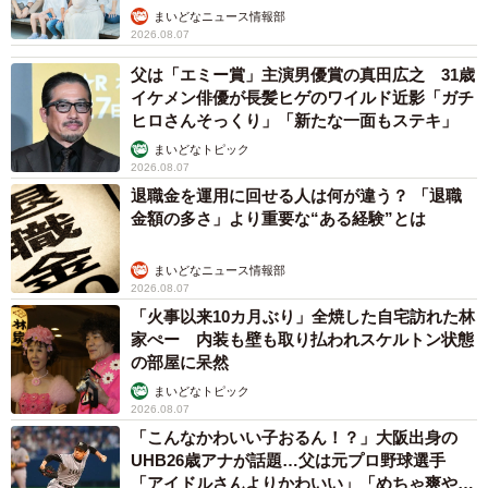
まいどなニュース情報部
2026.08.07
父は「エミー賞」主演男優賞の真田広之 31歳
イケメン俳優が長髪ヒゲのワイルド近影「ガチ
ヒロさんそっくり」「新たな一面もステキ」
まいどなトピック
2026.08.07
退職金を運用に回せる人は何が違う？ 「退職
金額の多さ」より重要な“ある経験”とは
まいどなニュース情報部
2026.08.07
「火事以来10カ月ぶり」全焼した自宅訪れた林
家ぺー 内装も壁も取り払われスケルトン状態
の部屋に呆然
まいどなトピック
2026.08.07
「こんなかわいい子おるん！？」大阪出身の
UHB26歳アナが話題…父は元プロ野球選手
「アイドルさんよりかわいい」「めちゃ爽や