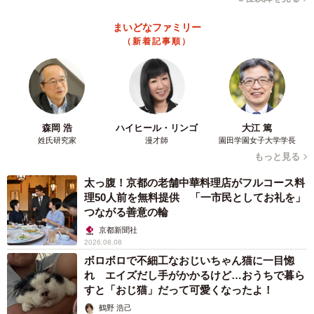
らうと良いと思う」という回答が48.3％と最も多く、次い
まいどなファミリー
で「半年ほど経って、自然妊娠していなかったら」
（新着記事順）
27.7％、「1年経って、自然妊娠していなかったら」16.0％
…と続きました。
早めの病院利用を勧める人が多いようですが、具体的には
こんな意見が寄せられています。
森岡 浩
ハイヒール・リンゴ
大江 篤
姓氏研究家
漫才師
園田学園女子大学学長
もっと見る
◇ ◇
太っ腹！京都の老舗中華料理店がフルコース料
理50人前を無料提供 「一市民としてお礼を」
■妊娠希望の方は一度診てもらうと良い
つながる善意の輪
京都新聞社
・「一度診てもらって、異常がなければそのまま自然妊娠
2026.08.08
を望めば良いと思うし、もし何か不妊の原因があった場
ボロボロで不細工なおじいちゃん猫に一目惚
れ エイズだし手がかかるけど…おうちで暮ら
合、治療を開始すれば良いと思うから」（30代／専業主婦
すと「おじ猫」だって可愛くなったよ！
／埼玉県）
鶴野 浩己