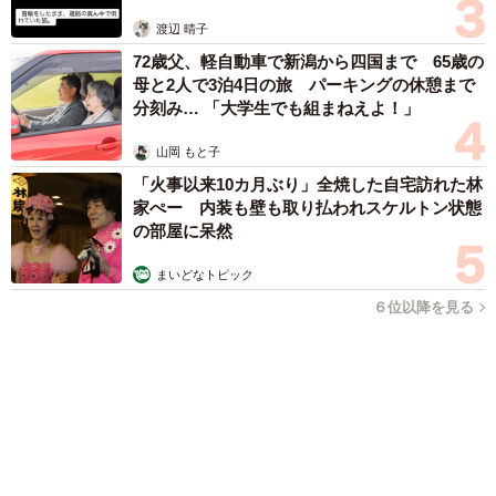
「男の子のママっぽいよね」ってどういう意味？ 女系家族で
育った母 いつもスカートとワンピースしか着ないし、ヒール
も好き どのへんが…
山岡 もと子
2026.08.07
猫用の爪研ぎおもちゃを買ったら…「これで合
ってますか？」予想外の使い方が大反響
「100点満点」「かわいいからよし！」
梨木 香奈
2026.08.07
2歳半の長男と生後2カ月の次男の母 母子手帳
2冊をイラストでいっぱいに 見る人を楽しま
せる家族ストーリーに「かわいすぎる！」