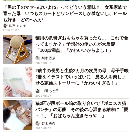
世界一周中に3度も出会った運命的カップル 口では言えない
「ジョージアの熱い夜」に「もうやめぇや！」藤井が猛ツッコ
ミ連発【新婚さん】
まいどなニュース
2026.08.07
「国産マッチでもバズりたい」願いかなった！
老舗メーカーの投稿が4100万再生 他業種も
続々相乗りでミーム化へ発展
まいどなニュース調査部
2026.08.07
「即座に案内することが不可能です」レストラ
ンの入り口に大きな注意書き オートリザーブ
からの予約を拒否するお断りに賛同者続々