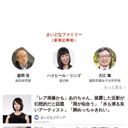
山岡 もと子
2026.08.07
猫2匹が段ボール箱の取り合いで「ポコスカ猫
パンチ」の応酬 その後の心温まる結末に「愛
～！」「おばちゃん泣きそうや…」
梨木 香奈
2026.08.07
「ちょっとババロアみたい」パートナーの誕生
日に手作りトートバッグ 完成まで1年 淡い
藍染めに漂うクラゲ よく見ると…「センスす
ごい」
山岡 もと子
2026.08.07
【お盆の帰省】既婚女性の半数以上が「日常よ
り疲れる」 気遣いや準備で深まる夫婦の温度
感ギャップ鮮明に
まいどなニュース情報部
2026.08.07
父は「エミー賞」主演男優賞の真田広之 31歳
イケメン俳優が長髪ヒゲのワイルド近影「ガチ
ヒロさんそっくり」「新たな一面もステキ」