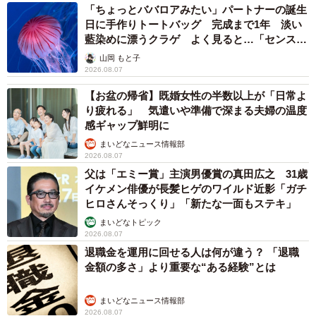
中将 タカノリ
2026.08.07
「本は買うだけでいい」京極夏彦さんの言葉に
共感した女性→リビングの本棚に140冊を積
読 「家に自分だけの本屋さん」
山岡 もと子
2026.08.07
友人のマンション敷地内に度々車を停めていた
ら…注意の貼り紙でナンバーをさらされました
【弁護士が解説】
長澤 芳子
2026.08.07
愛車は総走行距離17万キロのホンダレジェン
ド 「どなたか欲しい方が居たら」 大御所漫
才師が譲渡の意向
まいどなトピック
2026.08.06
大河出演の39歳俳優 真夏の海で赤銅色の肉体
美を連投 「バッキバキだな」「ばり渋いで
す」