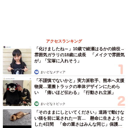
もっと見る
「レア画像かも」あのちゃん、披露した近影が
幻想的だと話題 「雨が似合う」「水も滴る良
いアーティスト」「脚めっちゃきれい」
まいどなメディア
2026.08.07
難聴のお姉ちゃんに5歳の妹が手話通訳 互い
に支え合う家族の日常に反響「妹ちゃん、頼も
しい」「かわいい通訳さん」
五ヶ瀬 あお
2026.08.07
ラストライブ控えるT-BOLAN森友嵐士 にし
たん社長がTikTok内で独占インタビュー
まいどなニュース
2026.08.07