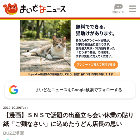
まいどなニュースをGoogle検索でフォローする
2019.10.29(Tue)
【漫画】ＳＮＳで話題の出産立ち会い休業の貼り
紙「ご麺なさい」に込めたうどん店長の思い
BUZZ漫画