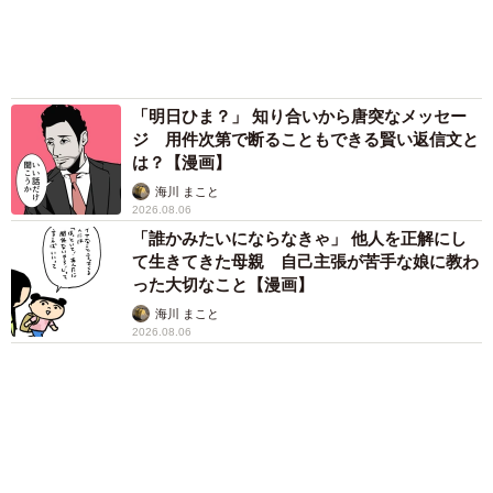
72歳父、軽自動車で新潟から四国まで 65歳の
母と2人で3泊4日の旅 パーキングの休憩まで
分刻み… 「大学生でも組まねえよ！」
山岡 もと子
「火事以来10カ月ぶり」全焼した自宅訪れた林
家ぺー 内装も壁も取り払われスケルトン状態
の部屋に呆然
まいどなトピック
６位以降を見る
まいどなファミリー
（新着記事順）
森岡 浩
ハイヒール・リンゴ
大江 篤
姓氏研究家
漫才師
園田学園女子大学学長