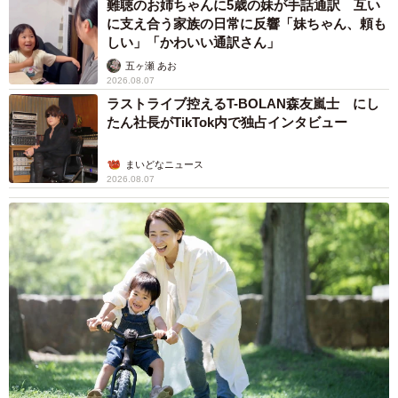
まいどなトピック
2026.08.07
退職金を運用に回せる人は何が違う？ 「退職
金額の多さ」より重要な“ある経験”とは
まいどなニュース情報部
2026.08.07
「火事以来10カ月ぶり」全焼した自宅訪れた林
家ぺー 内装も壁も取り払われスケルトン状態
の部屋に呆然
まいどなトピック
2026.08.07
「こんなかわいい子おるん！？」大阪出身の
UHB26歳アナが話題…父は元プロ野球選手
「アイドルさんよりかわいい」「めちゃ爽や
か」
まいどなメディア
2026.08.07