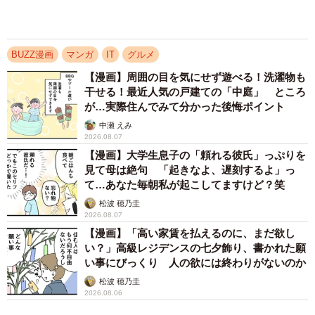
った大切なこと【漫画】
海川 まこと
2026.08.06
アクセスランキング
「化けましたね～」10歳で綾瀬はるかの娘役→
雰囲気ガラリの18歳に成長 「メイクで雰囲気
が」「宝塚に入れそう」
まいどなメディア
「不謹慎でないかと」実力派歌手、熊本へ支援
物資…運搬トラックの車体デザインにためら
い 「痛いほど伝わる」「行動され立派」
まいどなトピック
「そのままにしといてください」道路で動けな
い猫を前に返された一言… 懸命に生きようと
した4日間 「命の重さはみんな同じ」保護団
体代表の訴え
渡辺 晴子