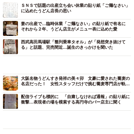
ＳＮＳで話題の出産立ち会い休業の貼り紙「ご麺なさい」
に込めたうどん店長の思い
妻の出産で…臨時休業「ご麺なさい」の貼り紙で有名に
それから２年、うどん店主がメニュー表に込めた愛
西武高田馬場駅「整列乗車タオル」が「発想突き抜けて
る」と話題、完売間近…誕生のきっかけを聞いた
3/4
大阪名物うどんすき発祥の美々卯 文豪に愛された蕎麦の
名店だった！ 女性スタッフだけで挑む蕎麦専門店が軌道
に
配信ライブも標的に 「自粛しなければ通報」の貼り紙に
衝撃…表現者の場を模索する高円寺のバー店主に聞く
BUZZ漫画
マンガ
IT
グルメ
【漫画】周囲の目を気にせず遊べる！洗濯物も
干せる！最近人気の戸建ての「中庭」 ところ
が…実際住んでみて分かった後悔ポイント