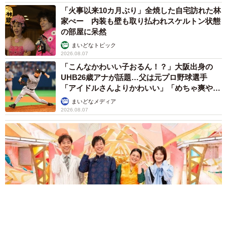
まいどなトピック
2026.08.06
「人生こそがバラエティー」 マレーシア移住
を報告した菊地亜美 子どもの教育考え「小学
校へ入学するこのタイミングで挑戦」
まいどなトピック
2026.08.06
京都駅をぶらぶら→ホームの隅に何やら「ドロ
ン」のポーズをする忍者 この暑い中いったい
なぜ？ 近づいてみたら… 「見つかるなんて
未熟」
中将 タカノリ
2026.08.06
飼い主が食べているヨーグルトをもらえなかっ
た犬さん、爆裂に拗ねた顔がかわいすぎ「鼻息
フスフス」「反則レベル」
椎名 碧
2026.08.06