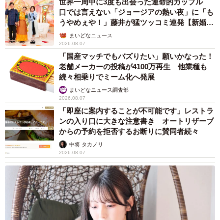
世界一周中に3度も出会った運命的カップル
口では言えない「ジョージアの熱い夜」に「も
うやめぇや！」藤井が猛ツッコミ連発【新婚さ
ん】
まいどなニュース
2026.08.07
「国産マッチでもバズりたい」願いかなった！
老舗メーカーの投稿が4100万再生 他業種も
続々相乗りでミーム化へ発展
まいどなニュース調査部
2026.08.07
「即座に案内することが不可能です」レストラ
ンの入り口に大きな注意書き オートリザーブ
からの予約を拒否するお断りに賛同者続々
中将 タカノリ
2026.08.07