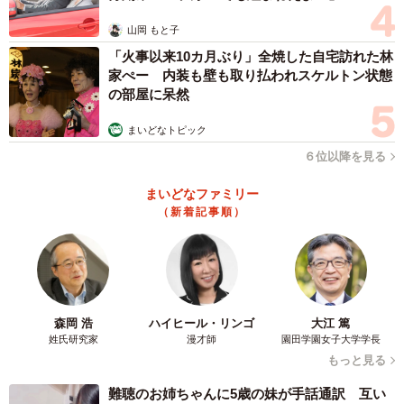
中将タカノリ(以下「中将」):岐阜の魅力がなぜ外部に伝わ
山岡 もと子
っていないのでしょうか。
「火事以来10カ月ぶり」全焼した自宅訪れた林
家ぺー 内装も壁も取り払われスケルトン状態
の部屋に呆然
岩中:かつて”岐阜は名古屋の植民地”という言葉が流行った
ことがあります。200万都市名古屋まで電車ですぐに行ける
まいどなトピック
という地理的・経済的特性、実際、岐阜に住んで名古屋に
６位以降を見る
通勤している人は多い。買い物も名古屋に出たほうが最新
まいどなファミリー
のものが買える等が大きく影響しているようです。西を見
（新着記事順）
ても滋賀県の南端を超えれば京都もすぐ。ただ、これは逆
に言えば、ただの通り道でしかないということです。ま
た、北と東は険しい山並みを隔てて富山県と長野県。行き
来は容易ではないはず。海がないということもあり、「外
森岡 浩
ハイヒール・リンゴ
大江 篤
へ」というエネルギーが湧きにくかったのかもしれませ
姓氏研究家
漫才師
園田学園女子大学学長
ん。いまは新幹線や高速道路も整備され、そうした事情は
もっと見る
かなり改善されましたが、長い歴史の中で培われた気質は
難聴のお姉ちゃんに5歳の妹が手話通訳 互い