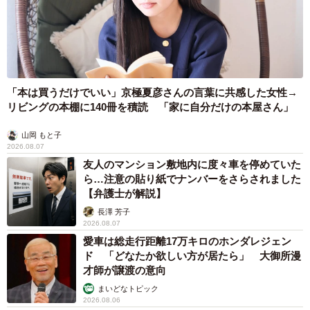
「本は買うだけでいい」京極夏彦さんの言葉に共感した女性→
リビングの本棚に140冊を積読 「家に自分だけの本屋さん」
山岡 もと子
2026.08.07
友人のマンション敷地内に度々車を停めていた
ら…注意の貼り紙でナンバーをさらされました
【弁護士が解説】
長澤 芳子
2026.08.07
愛車は総走行距離17万キロのホンダレジェン
ド 「どなたか欲しい方が居たら」 大御所漫
才師が譲渡の意向
まいどなトピック
2026.08.06