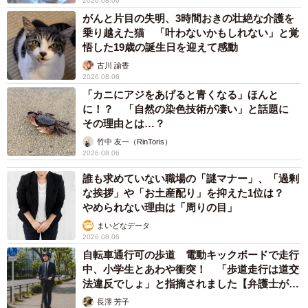
2026.08.06
がんと片目の失明、3時間おきの壮絶な介護を
乗り越えた猫 「叶わないかもしれない」と覚
悟した19歳の誕生日を迎えて感動
古川 諭香
2026.08.06
「カニにアジをあげると青くなる」ほんと
に！？ 「自然の染色技術が凄い」と話題に
その理由とは…？
竹中 友一（RinToris）
2026.08.06
誰も求めていない職場の「謎マナー」、「過剰
な挨拶」や「お土産配り」を抑えた1位は？
やめられない理由は「周りの目」
まいどなデータ
2026.08.06
自転車通行可の歩道 電動キックボードで走行
中、小学生とあわや衝突！ 「歩道走行は道交
法違反でしょ」と指摘されました【弁護士が解
説】
長澤 芳子