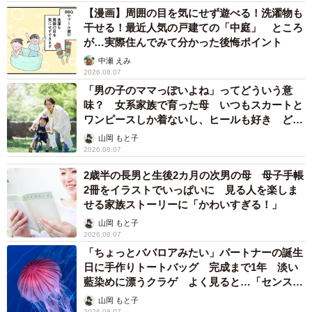
【漫画】周囲の目を気にせず遊べる！洗濯物も
・世界一の大皿（瑞浪市）
干せる！最近人気の戸建ての「中庭」 ところ
・日本一大きい天狗像（美濃加茂市）
が…実際住んでみて分かった後悔ポイント
・日本一大きい乾漆仏（岐阜大仏）
中瀬 えみ
・世界一大きい狛犬（瑞浪市）
2026.08.07
「男の子のママっぽいよね」ってどういう意
味？ 女系家族で育った母 いつもスカートと
ワンピースしか着ないし、ヒールも好き どの
へんが…
山岡 もと子
2026.08.07
2歳半の長男と生後2カ月の次男の母 母子手帳
2冊をイラストでいっぱいに 見る人を楽しま
せる家族ストーリーに「かわいすぎる！」
山岡 もと子
2026.08.07
「ちょっとババロアみたい」パートナーの誕生
4/8
日に手作りトートバッグ 完成まで1年 淡い
藍染めに漂うクラゲ よく見ると…「センスす
ごい」
山岡 もと子
・世界最大級の淡水魚水族館（アクア・トトぎふ）
2026.08.07