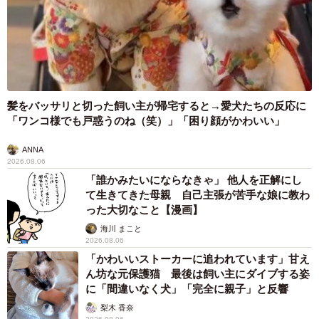
髪をバッサリと切った飼い主が帰宅すると→愛犬たちの反応に
「ワンコ様でも戸惑うのね（笑）」「困り顔がかわいい」
ANNA
2026.08.06
「誰かみたいにならなきゃ」 他人を正解にし
て生きてきた母親 自己主張が苦手な娘に教わ
った大切なこと【漫画】
海川 まこと
2026.08.06
「かわいいストーカーに追われています」甘え
ん坊な元保護猫 最後は飼い主にダイブする姿
に「間違いなく犬」「完全に親子」と反響
梨木 香奈