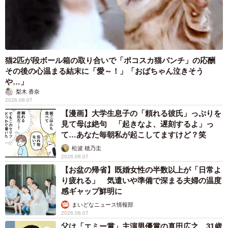
ンキングを見ても、岐阜県はたいてい上位に位置すること
になってしまったのではないでしょうか。かといって、そ
うした現実を打破しようとする風は希薄な感じがします。
これは言うならば”植民地根性”のなせる業のように思えま
猫2匹が段ボール箱の取り合いで「ポコスカ猫パンチ」の応酬
す。お役人がたが懸命になっても、住民が一緒になっ
その後の心温まる結末に「愛～！」「おばちゃん泣きそう
て……ということにはなかなかなりません。
や…」
梨木 香奈
2026.08.07
中将:いわゆる県民性というマインドに関係しているのです
【漫画】大学生息子の「頼れる彼氏」っぷりを
ね。
見て母は絶句 「起きなよ、遅刻するよ」っ
て…あなた毎朝私が起こしてますけど？笑
岩中:ただ、それはそれである意味”賢明”な行き方ではない
松波 穂乃圭
2026.08.07
かと解釈することも可能です。今回のコロナ禍で、インバ
【お盆の帰省】既婚女性の半数以上が「日常よ
ウンド（ただしアジア系の人たち）頼りの観光政策がいか
り疲れる」 気遣いや準備で深まる夫婦の温度
にもろいかということがはっきりわかりました。そうした
感ギャップ鮮明に
世の中のトレンドや流行を軽々に追いかけるのではなく、
まいどなニュース情報部
2026.08.07
何があろうと我が道を行く──それはそれで一つの選択肢で
父は「エミー賞」主演男優賞の真田広之 31歳