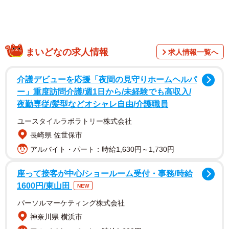
まいどなの求人情報
求人情報一覧へ
そう言われてみれば僕自身も日常生活の中で岐阜を意識す
ることはあまりないのだが、岐阜と言えばかの戦国時代の
介護デビューを応援「夜間の見守りホームヘルパ
英雄、
織田信長
が長らく本拠を置いて天下に覇を唱えた歴
ー」重度訪問介護/週1日から/未経験でも高収入/
史ある地。
夜勤専従/髪型などオシャレ自由/介護職員
ユースタイルラボラトリー株式会社
世界遺産の
白川郷
（白川村）をはじめ
下呂温泉
（下呂
長崎県 佐世保市
市）、
養老の滝
（養老町）、
恵那峡
（恵那市）、
関ケ
アルバイト・パート：時給1,630円～1,730円
原
（関ケ原町）といった全国的に有名な観光スポットを持
ち、
関の刃物
、
飛騨牛
のような名産品も数多い。
座って接客が中心/ショールーム受付・事務/時給
1600円/東山田
NEW
パーソルマーケティング株式会社
神奈川県 横浜市