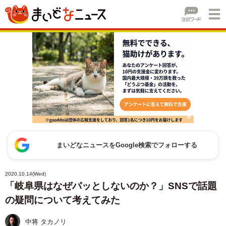
まいどなニュースをGoogle検索でフォローする
2020.10.14(Wed)
「岐阜県はなぜパッとしないのか？」SNSで話題
の疑問について考えてみた
中将 タカノリ