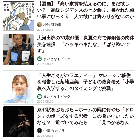
【漫画】「高い家賃を払えるのに、まだ欲し
い？」高級レジデンスの七夕飾り、書かれた願
い事にびっくり 人の欲には終わりがないのか
松波 穂乃圭
2026.08.06
大河出演の39歳俳優 真夏の海で赤銅色の肉体
美を連投 「バッキバキだな」「ばり渋いで
す」
まいどなトピック
2026.08.06
「人生こそがバラエティー」 マレーシア移住
を報告した菊地亜美 子どもの教育考え「小学
校へ入学するこのタイミングで挑戦」
まいどなトピック
2026.08.06
京都駅をぶらぶら→ホームの隅に何やら「ドロ
ン」のポーズをする忍者 この暑い中いったい
なぜ？ 近づいてみたら… 「見つかるなんて
未熟」
中将 タカノリ
2026.08.06