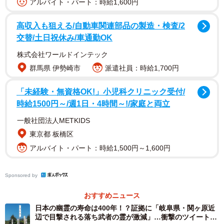
アルバイト・パート：時給1,600円
高収入も狙える/自動車関連部品の製造・検査/2
交替/土日祝休み/車通勤OK
株式会社ワールドインテック
群馬県 伊勢崎市
派遣社員：時給1,700円
「未経験・無資格OK!」小児科クリニック受付/
2/8
時給1500円～/週1日・4時間～!/家庭と両立
日本の秘境、ひだ白川郷
一般社団法人METKIDS
東京都 板橋区
しかも、驚嘆するのが
「喫茶代消費額」
から
「換気扇の
アルバイト・パート：時給1,500円～1,600円
生産量」
まで数え切れないほどの
「日本一」
の数々！
Sponsored by
◇ ◇ ◇
おすすめニュース
・喫茶代消費額全国1位
日本の幽霊の寿命は400年！？証拠に「岐阜県・関ヶ原近
・柿の消費量日本一
辺で目撃される落ち武者の霊が激減」…衝撃のツイートが