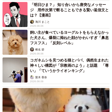
「明日ひま？」 知り合いから唐突なメッセー
ジ 用件次第で断ることもできる賢い返信文と
は？【漫画】
海川 まこと
2026.08.06
飼い主が食べているヨーグルトをもらえなかっ
た犬さん、爆裂に拗ねた顔がかわいすぎ「鼻息
フスフス」「反則レベル」
椎名 碧
2026.08.06
コガネムシを見つめる猫とパパ、偶然生まれた
神々しい構図が「宗教画のよう」と話題 「尊
い」「ていうかライオンキング」
梨木 香奈
2026.08.06