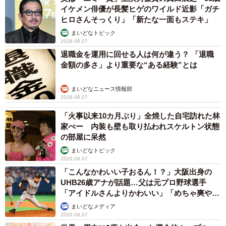
はないかと。高山市など、いまのインバウンドブームが到
イケメン俳優が長髪ヒゲのワイルド近影「ガチ
来するはるか以前から、数カ国語のウェブサイトを立ち上
ヒロさんそっくり」「新たな一面もステキ」
げ、世界中から人を呼び込もうとしていました。大きく世
まいどなトピック
2026.08.07
に伝えられることはありませんでしたが、これも我が道を
退職金を運用に回せる人は何が違う？ 「退職
行く姿勢のあらわれで、長い目で見たときはプラスに働く
金額の多さ」より重要な“ある経験”とは
こともあるのです。
まいどなニュース情報部
2026.08.07
◇ ◇ ◇
「火事以来10カ月ぶり」全焼した自宅訪れた林
パッとしない岐阜…近いうち遊びに行ってその魅力に触れ
家ぺー 内装も壁も取り払われスケルトン状態
の部屋に呆然
てみたいと思いつつある今日この頃だ。
まいどなトピック
2026.08.07
「こんなかわいい子おるん！？」大阪出身の
UHB26歳アナが話題…父は元プロ野球選手
「アイドルさんよりかわいい」「めちゃ爽や
か」
まいどなメディア
2026.08.07