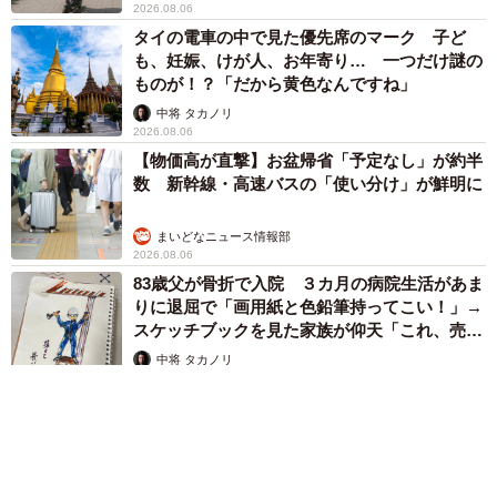
2026.08.06
タイの電車の中で見た優先席のマーク 子ど
も、妊娠、けが人、お年寄り… 一つだけ謎の
ものが！？「だから黄色なんですね」
中将 タカノリ
2026.08.06
【物価高が直撃】お盆帰省「予定なし」が約半
数 新幹線・高速バスの「使い分け」が鮮明に
まいどなニュース情報部
2026.08.06
83歳父が骨折で入院 ３カ月の病院生活があま
りに退屈で「画用紙と色鉛筆持ってこい！」→
スケッチブックを見た家族が仰天「これ、売れ
ますよ…」
中将 タカノリ
2026.08.06