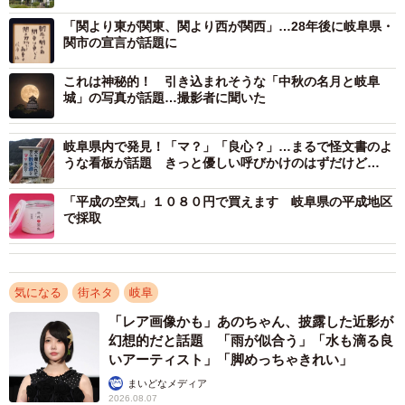
話題
・ビスケットの消費金額日本一
「関より東が関東、関より西が関西」…28年後に岐阜県・
・農村景観日本一（恵那市岩村町富田）
関市の宣言が話題に
・総貯水量日本一を誇るダム（徳山ダム）
これは神秘的！ 引き込まれそうな「中秋の名月と岐阜
・日本一大きい水車（恵那市山岡町）
城」の写真が話題…撮影者に聞いた
岐阜県内で発見！「マ？」「良心？」…まるで怪文書のよ
うな看板が話題 きっと優しい呼びかけのはずだけど…
「平成の空気」１０８０円で買えます 岐阜県の平成地区
で採取
気になる
街ネタ
岐阜
「レア画像かも」あのちゃん、披露した近影が
幻想的だと話題 「雨が似合う」「水も滴る良
いアーティスト」「脚めっちゃきれい」
3/8
まいどなメディア
2026.08.07