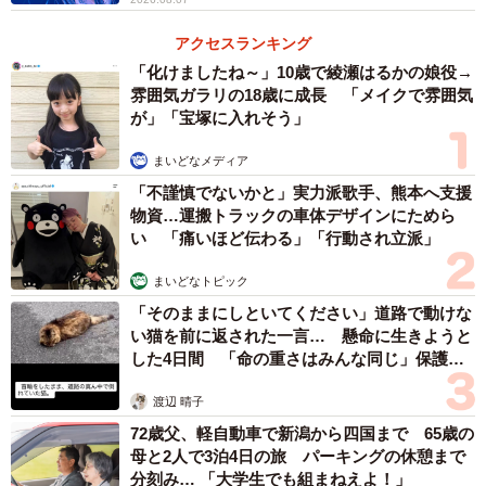
・総貯水量日本一を誇るダム（徳山ダム）
アクセスランキング
・陶磁器生産量日本一
「化けましたね～」10歳で綾瀬はるかの娘役→
・刃物の生産量日本一（関市）
雰囲気ガラリの18歳に成長 「メイクで雰囲気
・和傘生産量日本一（岐阜市加納地区 ）
が」「宝塚に入れそう」
・食品サンプルの生産量日本一（郡上市）
・提灯の生産量日本一
まいどなメディア
・枡の生産量日本一（大垣市）
「不謹慎でないかと」実力派歌手、熊本へ支援
・盃の生産量日本一（多治見市市之倉町）
物資…運搬トラックの車体デザインにためら
・換気扇の生産量日本一
い 「痛いほど伝わる」「行動され立派」
まいどなトピック
◇ ◇ ◇
「そのままにしといてください」道路で動けな
い猫を前に返された一言… 懸命に生きようと
これだけ揃えてもなおパッとしないというのはたしかに異
した4日間 「命の重さはみんな同じ」保護団
常事態だ。岐阜の魅力はなぜ外部に伝わっていないのだろ
体代表の訴え
渡辺 晴子
うか？その謎を解き明かすべく、県民性に関する数々の著
72歳父、軽自動車で新潟から四国まで 65歳の
書を世に出している出版プロデューサーの
岩中祥史さん
に
母と2人で3泊4日の旅 パーキングの休憩まで
お話ををうかがった。
分刻み… 「大学生でも組まねえよ！」