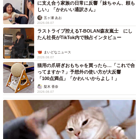
そうそう簡単に改まるものではないのです。
に支え合う家族の日常に反響「妹ちゃん、頼も
しい」「かわいい通訳さん」
中将:“名古屋の植民地”ですか、その背景は？
五ヶ瀬 あお
2026.08.07
ラストライブ控えるT-BOLAN森友嵐士 にし
岩中:”植民地”には植民地としての”分（ぶん）”がありま
たん社長がTikTok内で独占インタビュー
す。”宗主国”を差し置いたりすれば、封建時代のことですか
らロクな目に遭いません。分をわきまえ地味に生きていこ
まいどなニュース
2026.08.07
うという考え方になっていったのはそうした背景がありそ
猫用の爪研ぎおもちゃを買ったら…「これで合
うです。日本一の生産量を誇る産品を見ても、刃物や換気
ってますか？」予想外の使い方が大反響
扇、食品サンプル、和傘、提灯、枡、盃など、日常生活の
「100点満点」「かわいいからよし！」
中で主役にはなりにくいものが目立ちます。
梨木 香奈
2026.08.07
中将:なるほど、そう言われてみると、日本一の産品も地味
なものが多いですね。
岩中:その結果、どこにあるかよくわからない、県の名前が
正しく書けない、魅力がないなど、さまざまなマイナスラ