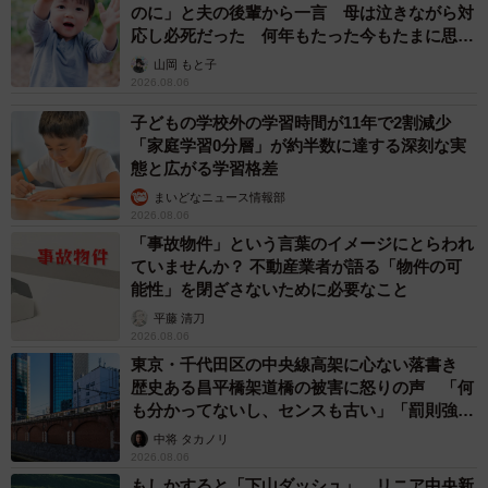
のに」と夫の後輩から一言 母は泣きながら対
応し必死だった 何年もたった今もたまに思い
出し…
山岡 もと子
2026.08.06
子どもの学校外の学習時間が11年で2割減少
「家庭学習0分層」が約半数に達する深刻な実
態と広がる学習格差
まいどなニュース情報部
2026.08.06
「事故物件」という言葉のイメージにとらわれ
ていませんか？ 不動産業者が語る「物件の可
能性」を閉ざさないために必要なこと
平藤 清刀
2026.08.06
東京・千代田区の中央線高架に心ない落書き
歴史ある昌平橋架道橋の被害に怒りの声 「何
も分かってないし、センスも古い」「罰則強化
して」
中将 タカノリ
2026.08.06
もしかすると「下山ダッシュ」 リニア中央新