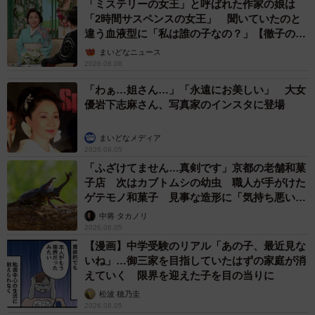
「ミステリーの女王」と呼ばれた作家の娘は
「2時間サスペンスの女王」 聞いていたのと
違う血液型に「私は誰の子なの？」【徹子の部
屋】
まいどなニュース
2026.08.06
「わぁ…姐さん…」「永遠にお美しい」 大女
優岩下志麻さん、写真家のインスタに登場
まいどなメディア
2026.08.05
「ふざけてません…真剣です」京都の老舗和菓
子店 次はカブトムシの幼虫 職人が手がけた
ゲテモノ和菓子 見事な造形に「気持ち悪いく
らいリアル」
中将 タカノリ
2026.08.05
【漫画】中学受験のリアル「あの子、最近見な
いね」…御三家を目指していたはずの家庭が消
えていく 限界を迎えた子を目の当りに
松波 穂乃圭
2026.08.05