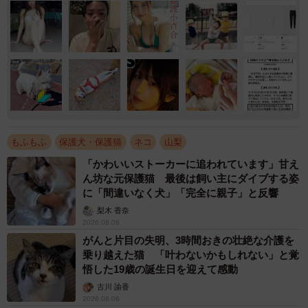
もふもふ
保護犬・保護猫
ネコ
山梨
「かわいいストーカーに追われています」甘え
ん坊な元保護猫 最後は飼い主にダイブする姿
に「間違いなく犬」「完全に親子」と反響
梨木 香奈
2026.08.06
がんと片目の失明、3時間おきの壮絶な介護を
乗り越えた猫 「叶わないかもしれない」と覚
悟した19歳の誕生日を迎えて感動
古川 諭香
2026.08.06