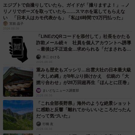
エジプトで自撮りしていたら、ガイドが「撮りますよ！」→ノ
リノリでポーズを取っていたら……スマホを返してもらえな
い 「日本人はカモ代表かも」「私は6時間で3万円払った」
宮前 晶子
2026.08.06
「LINEのQRコードを添付して」社長をかたる
詐欺メール続々 社員を個人アカウントへ誘導
→最後は不正送金…求められる「だまされる前
提」の対策
井二 かける
2026.08.06
重みも歴史もズッシリ…出雲大社の日本最大級
「大しめ縄」が8年ぶり掛けかえ 伝統の「大
撚り合わせ」が28万回超再生「ほんとに圧巻」
まいどなニュース調査部
2026.08.06
「これ全部長野県」海外のような絶景ショット
に感動と反響「離れてからいいところだったん
だって気づいた」
行橋 友
2026.08.06