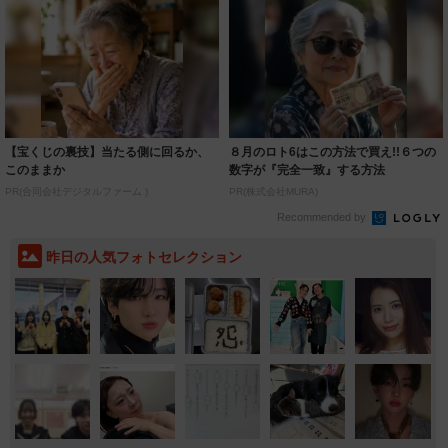
【宝くじの裏技】当たる側に回るか、
８月のロト6はこの方法で買え!!６つの
このままか
数字が『完全一致』する方法
PR(合同会社デジタルファーム )
PR(株式会社MURA)
Recommended by
昨日の人気フォトセレクション