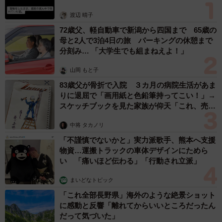
体代表の訴え
渡辺 晴子
72歳父、軽自動車で新潟から四国まで 65歳の
母と2人で3泊4日の旅 パーキングの休憩まで
分刻み… 「大学生でも組まねえよ！」
山岡 もと子
83歳父が骨折で入院 ３カ月の病院生活があま
りに退屈で「画用紙と色鉛筆持ってこい！」→
スケッチブックを見た家族が仰天「これ、売れ
ますよ…」
中将 タカノリ
「不謹慎でないかと」実力派歌手、熊本へ支援
物資…運搬トラックの車体デザインにためら
い 「痛いほど伝わる」「行動され立派」
まいどなトピック
「これ全部長野県」海外のような絶景ショット
に感動と反響「離れてからいいところだったん
だって気づいた」