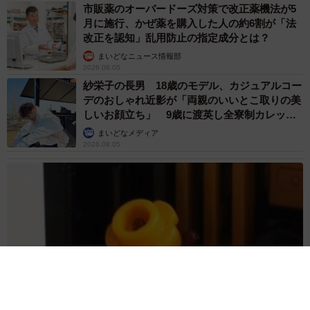
市販薬のオーバードーズ対策で改正薬機法が5
月に施行、かぜ薬を購入した人の約6割が「法
改正を認知」乱用防止の指定成分とは？
まいどなニュース情報部
2026.08.05
紗栄子の長男 18歳のモデル、カジュアルコー
デのおしゃれ近影が「両親のいいとこ取りの美
しいお顔立ち」 9歳に渡英し全寮制カレッジ
で学ぶ
まいどなメディア
2026.08.05