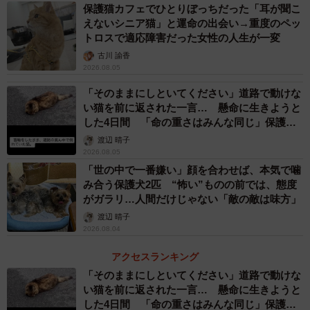
保護猫カフェでひとりぼっちだった「耳が聞こ
えないシニア猫」と運命の出会い→重度のペッ
トロスで適応障害だった女性の人生が一変
古川 諭香
2026.08.05
「そのままにしといてください」道路で動けな
い猫を前に返された一言… 懸命に生きようと
した4日間 「命の重さはみんな同じ」保護団
体代表の訴え
渡辺 晴子
2026.08.05
「世の中で一番嫌い」顔を合わせば、本気で噛
み合う保護犬2匹 “怖い”ものの前では、態度
がガラリ…人間だけじゃない「敵の敵は味方」
渡辺 晴子
2026.08.04
アクセスランキング
「そのままにしといてください」道路で動けな
い猫を前に返された一言… 懸命に生きようと
した4日間 「命の重さはみんな同じ」保護団