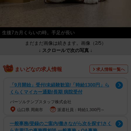
生後7カ月くらいの時。手足が長い
まだまだ画像は続きます。画像（2/5）
↓ スクロールで次の写真 ↓
まいどなの求人情報
求人情報一覧へ
「9月開始」受付/未経験歓迎/「時給1300円」ら
くらくマイカー通勤!長期 病院受付
パーソルテンプスタッフ株式会社
山口県 周南市
派遣社員：時給1,300円～
一般事務/登録のご案内/働きながら次を探す!さく
ら市周辺の事務職相談 一般事務・OA事務