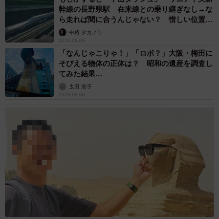
幹線の長野県駅 在来線との乗り継ぎなし→な
ら走れば間に合うんじゃない？ 惜しい位置関
係が反響
中将 タカノリ
2026.08.06
「なんじゃこりゃ！」「ロボ？」大阪・梅田に
そびえる物体の正体は？ 昭和の遺産を調査し
てみた結果…
太田 浩子
2026.08.06