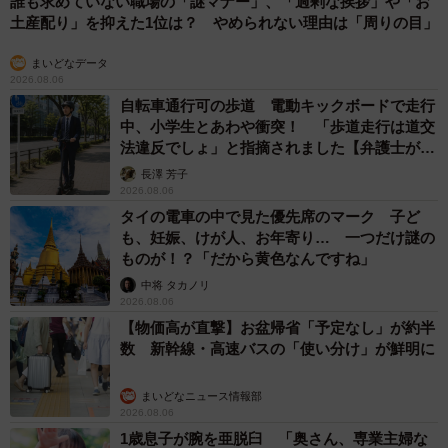
誰も求めていない職場の「謎マナー」、「過剰な挨拶」や「お
土産配り」を抑えた1位は？ やめられない理由は「周りの目」
まいどなデータ
2026.08.06
自転車通行可の歩道 電動キックボードで走行
中、小学生とあわや衝突！ 「歩道走行は道交
法違反でしょ」と指摘されました【弁護士が解
説】
長澤 芳子
2026.08.06
タイの電車の中で見た優先席のマーク 子ど
も、妊娠、けが人、お年寄り… 一つだけ謎の
ものが！？「だから黄色なんですね」
中将 タカノリ
2026.08.06
【物価高が直撃】お盆帰省「予定なし」が約半
数 新幹線・高速バスの「使い分け」が鮮明に
まいどなニュース情報部
2026.08.06
1歳息子が腕を亜脱臼 「奥さん、専業主婦な