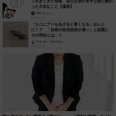
て生きてきた母親 自己主張が苦手な娘に教わ
った大切なこと【漫画】
海川 まこと
2026.08.06
「カニにアジをあげると青くなる」ほんと
に！？ 「自然の染色技術が凄い」と話題に
その理由とは…？
竹中 友一（RinToris）
2026.08.06