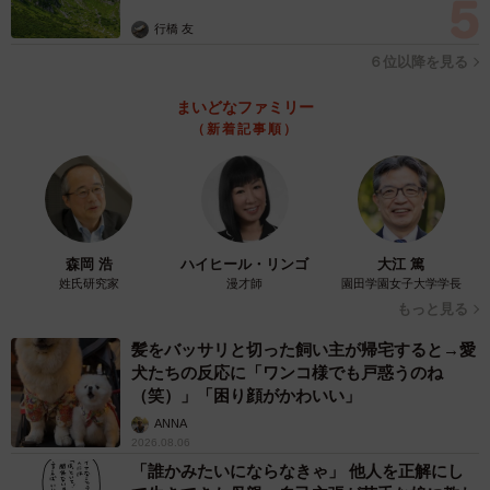
行橋 友
６位以降を見る
まいどなファミリー
（新着記事順）
森岡 浩
ハイヒール・リンゴ
大江 篤
姓氏研究家
漫才師
園田学園女子大学学長
もっと見る
髪をバッサリと切った飼い主が帰宅すると→愛
犬たちの反応に「ワンコ様でも戸惑うのね
（笑）」「困り顔がかわいい」
ANNA
2026.08.06
「誰かみたいにならなきゃ」 他人を正解にし