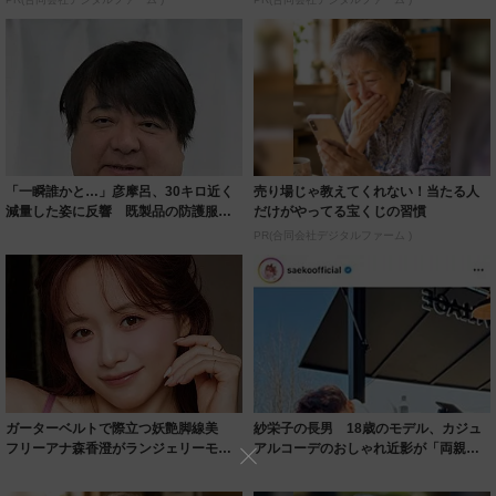
「一瞬誰かと…」彦摩呂、30キロ近く
売り場じゃ教えてくれない！当たる人
減量した姿に反響 既製品の防護服が
だけがやってる宝くじの習慣
着られると...
PR(合同会社デジタルファーム )
ガーターベルトで際立つ妖艶脚線美
紗栄子の長男 18歳のモデル、カジュ
フリーアナ森香澄がランジェリーモデ
アルコーデのおしゃれ近影が「両親の
ルに ｢PE...
いいとこ取...