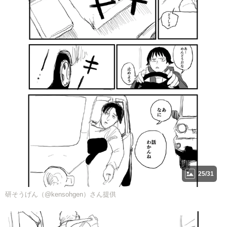
25/31
研そうげん（@kensohgen）さん提供