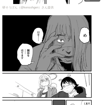
研そうげん（@kensohgen）さん提供