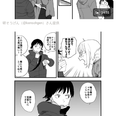
14/31
研そうげん（@kensohgen）さん提供