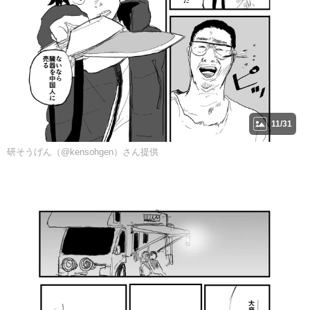
11/31
研そうげん（@kensohgen）さん提供