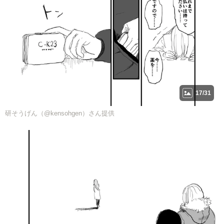
17/31
研そうげん（@kensohgen）さん提供