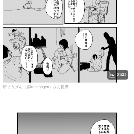
21/31
研そうげん（@kensohgen）さん提供