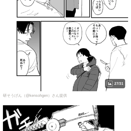
27/31
研そうげん（@kensohgen）さん提供