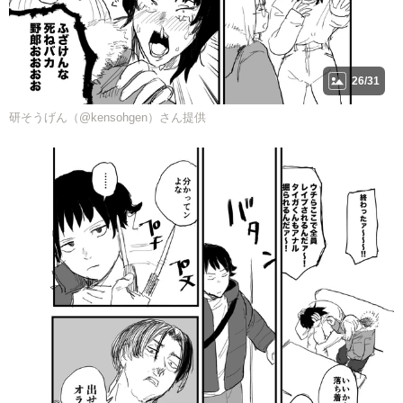
26/31
研そうげん（@kensohgen）さん提供