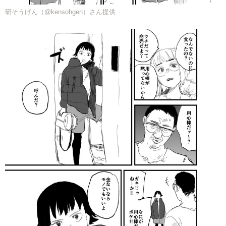
研そうげん（@kensohgen）さん提供