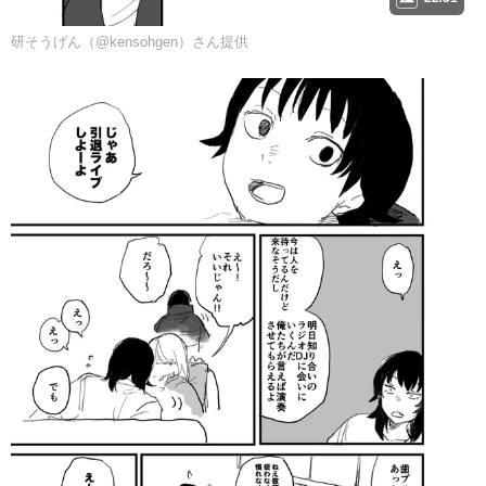
研そうげん（@kensohgen）さん提供