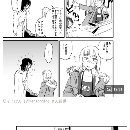
19/31
研そうげん（@kensohgen）さん提供