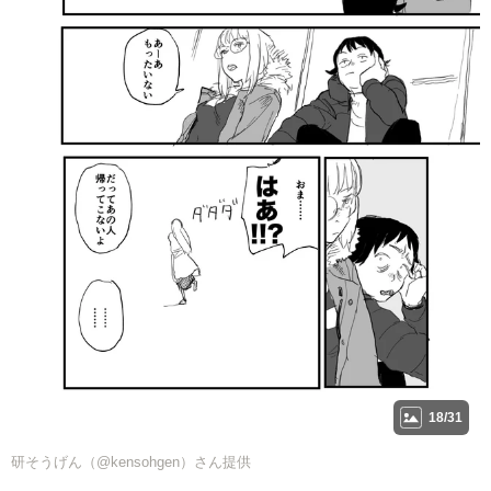
18/31
研そうげん（@kensohgen）さん提供