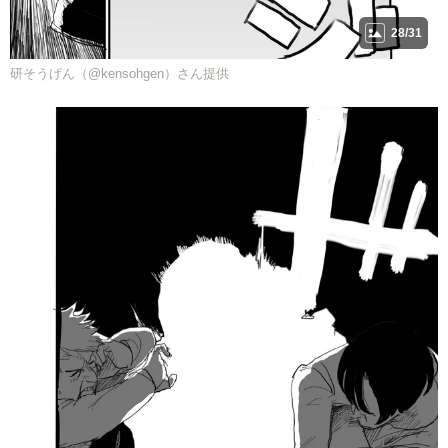
28/31
研そうげん（@kensohgen）さん提供