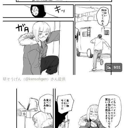
9/31
研そうげん（@kensohgen）さん提供