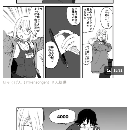
15/31
研そうげん（@kensohgen）さん提供