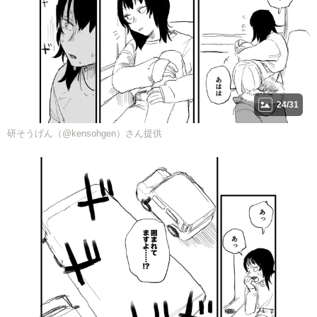
24/31
研そうげん（@kensohgen）さん提供