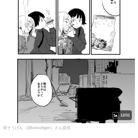
12/31
研そうげん（@kensohgen）さん提供