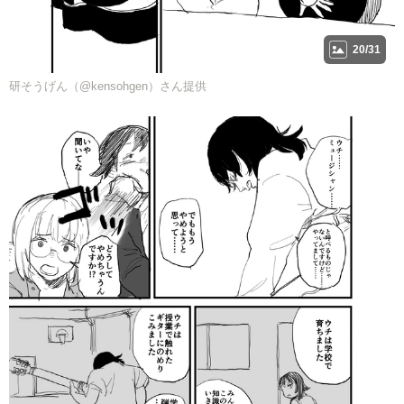
20/31
研そうげん（@kensohgen）さん提供