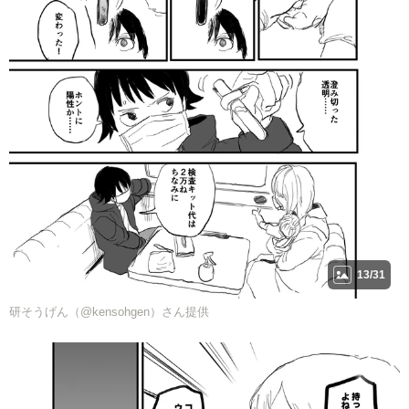
13/31
研そうげん（@kensohgen）さん提供