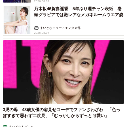
2026.08.07
乃木坂46賀喜遥香 5年ぶり週チャン表紙 巻
頭グラビアでは激レアなメガネルームウエア姿
まいどなニュースエンタメ部
2026.08.07
3児の母 43歳女優の肩見せコーデでファンざわざわ 「色っ
ぽすぎて思わず二度見」「むっかしからずっと可愛い」
まいどなトピック