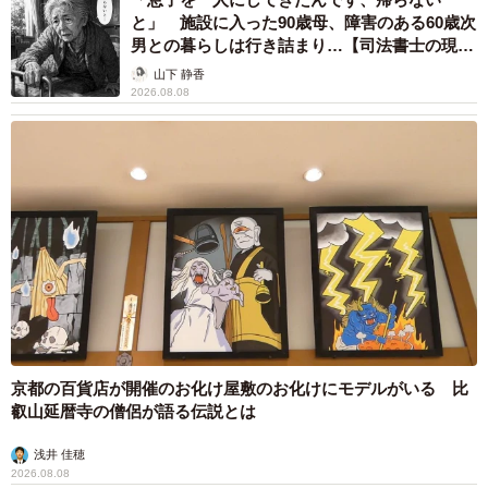
と」 施設に入った90歳母、障害のある60歳次
男との暮らしは行き詰まり…【司法書士の現場
から】
山下 静香
2026.08.08
京都の百貨店が開催のお化け屋敷のお化けにモデルがいる 比
叡山延暦寺の僧侶が語る伝説とは
浅井 佳穂
2026.08.08