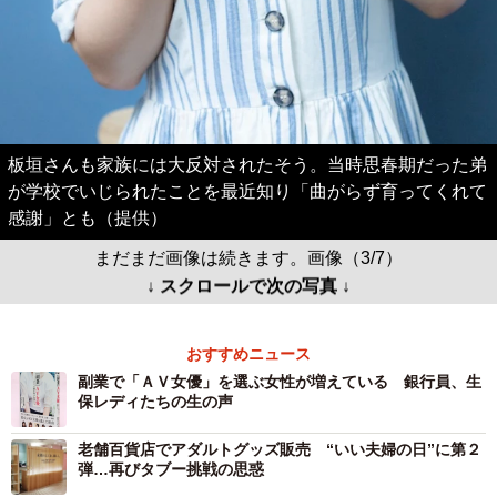
板垣さんも家族には大反対されたそう。当時思春期だった弟
が学校でいじられたことを最近知り「曲がらず育ってくれて
感謝」とも（提供）
まだまだ画像は続きます。画像（3/7）
↓ スクロールで次の写真 ↓
おすすめニュース
副業で「ＡＶ女優」を選ぶ女性が増えている 銀行員、生
保レディたちの生の声
老舗百貨店でアダルトグッズ販売 “いい夫婦の日”に第２
弾…再びタブー挑戦の思惑