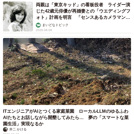
両親は「東京キッド」の看板役者 ライダー演
じた42歳元俳優が再婚妻との「ウエディングフ
ォト」計画を明言 「センスあるカメラマン求
む」
まいどなトピック
2026.08.08
ITエンジニアがAIとつくる家庭菜園 ローカルLLMのゆるふわ
AIたちとお話しながら開墾してみたら… 夢の「スマートな菜
園生活」実現なるか
井二 かける