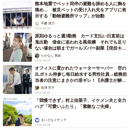
熊本地震でペット同伴の避難を諦める人に胸を
痛め… 被災ペットの受け入れ先をアプリに表
示する「動物避難所マップ」が始動
平藤 清刀
2026.08.08
原則ゆるっと週3勤務 カード支払い日直前は
鬼出勤 借金に追われる風俗嬢 それでも足り
ない場合は朝までガールズバー副業【現役キャ
ストに取材】
たかなし 亜妖
2026.08.08
オフィスに置かれたウォーターサーバー 空の
2Lボトル持参し毎日給水する男性社員→総務担
当者の注意にまさかの逆ギレ！【弁護士が解
説】
長澤 芳子
2026.08.08
「我慢できず」村上佳菜子、イケメン夫と全力
ハグ「可愛いふたり」「素敵なご夫婦」
まいどなメディア
2026.08.08