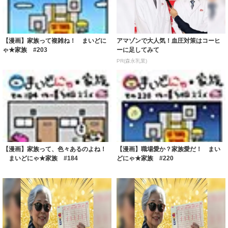
【漫画】家族って複雑ね！ まいどに
アマゾンで大人気！血圧対策はコーヒ
ゃ★家族 #203
ーに足してみて
PR(森永乳業)
【漫画】家族って、色々あるのよね！
【漫画】職場愛か？家族愛だ！ まい
まいどにゃ★家族 #184
どにゃ★家族 #220