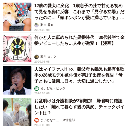
12歳の愛犬に変化 1歳息子の膝で甘える初め
て見せる姿に反響 これまで「見守る立場」だ
ったのに…「頭ポンポンが愛に満ちている」
「尊…」
梨木 香奈
2026.08.08
何かと人に舐められた黒髪時代 30代後半で金
髪デビューしたら…人生が激変！【漫画】
海川 まこと
2026.08.08
夫はマイファスHiro、義父母も義兄も超有名歌
手の28歳モデル兼俳優が第1子出産を報告「母
子ともに健康…日々、大切に過ごしたい」
まいどなトピック
2026.08.08
お盆明けは介護相談が3割増加 帰省時に確認
したい「離れて暮らす親の異変」チェックポイ
ントは？
まいどなニュース情報部
2026.08.08