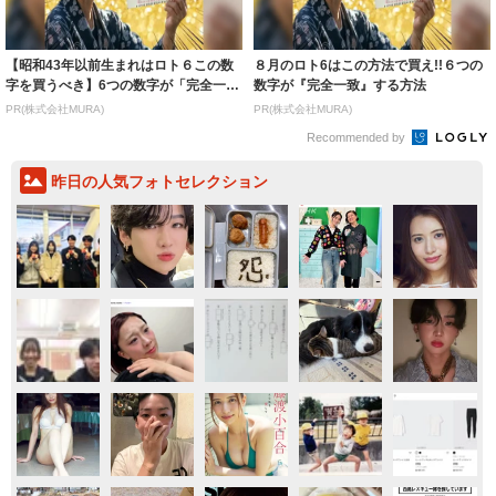
【昭和43年以前生まれはロト６この数
８月のロト6はこの方法で買え!!６つの
字を買うべき】6つの数字が「完全一
数字が『完全一致』する方法
致」する方...
PR(株式会社MURA)
PR(株式会社MURA)
Recommended by
昨日の人気フォトセレクション