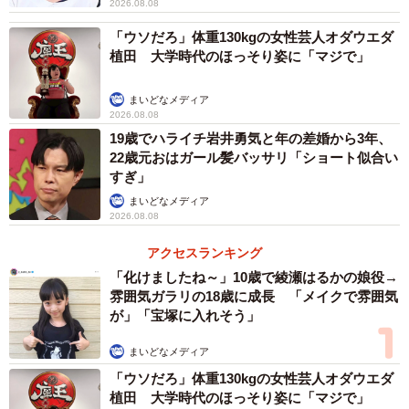
2026.08.08
「ウソだろ」体重130kgの女性芸人オダウエダ
植田 大学時代のほっそり姿に「マジで」
まいどなメディア
2026.08.08
19歳でハライチ岩井勇気と年の差婚から3年、
22歳元おはガール髪バッサリ「ショート似合い
すぎ」
まいどなメディア
2026.08.08
アクセスランキング
「化けましたね～」10歳で綾瀬はるかの娘役→
雰囲気ガラリの18歳に成長 「メイクで雰囲気
が」「宝塚に入れそう」
まいどなメディア
「ウソだろ」体重130kgの女性芸人オダウエダ
植田 大学時代のほっそり姿に「マジで」