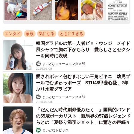
エンタメ
家族
気になる
ともに生きる
韓国グラドルの第一人者ピョ・ウンジ メイド
風シャツで胸の下がちらり 愛らしさとセクシ
ーを同時に表現
まいどなニュースエンタメ部
2026.08.08
愛されボディ包むまぶしい三角ビキニ 幼児プ
ールでむぎゅっポーズ STU48甲斐心愛、2年
ぶり水着グラビア
まいどなニュースエンタメ部
2026.08.08
「だんだん時代劇俳優みたく…」国民的バンド
の55歳ボーカリスト 競馬界の57歳レジェンド
らとの「夏祭り満喫ショット」に驚きの声続々
まいどなトピック