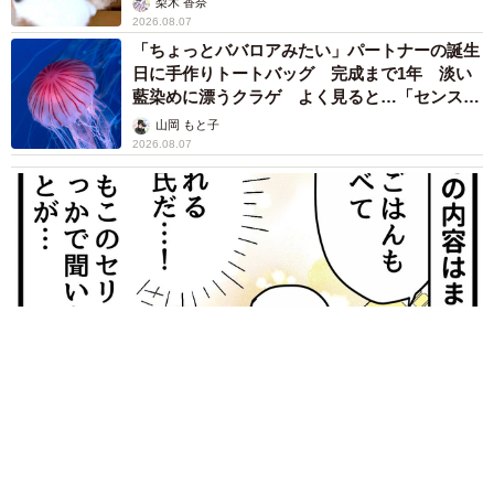
梨木 香奈
2026.08.07
「ちょっとババロアみたい」パートナーの誕生
日に手作りトートバッグ 完成まで1年 淡い
藍染めに漂うクラゲ よく見ると…「センスす
ごい」
山岡 もと子
2026.08.07
【漫画】大学生息子の「頼れる彼氏」っぷりを見て母は絶句
「起きなよ、遅刻するよ」って…あなた毎朝私が起こしてます
けど？笑