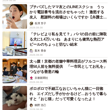
2026.08.08
プチバズしたママ友とのLINEスクショ うっ
かり電話番号を流出させちゃった！ 激怒する
友人 慰謝料の相場はいくらですか【弁護士が
解説】
長澤 芳子
2026.08.08
「テレビより私を見て？」パパの目の前に陣取
る犬に1.4万いいね あまりにも健気な熱烈ア
ピールのちょっと切ない結末
梨木 香奈
2026.08.08
太っ腹！京都の老舗中華料理店がフルコース料
理50人前を無料提供 「一市民としてお礼を」
つながる善意の輪
京都新聞社
2026.08.08
ボロボロで不細工なおじいちゃん猫に一目惚
れ エイズだし手がかかるけど…おうちで暮ら
すと「おじ猫」だって可愛くなったよ！
鶴野 浩己
2026.08.08