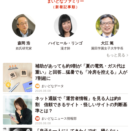
まいどなファミリー
（新着記事順）
森岡 浩
ハイヒール・リンゴ
大江 篤
姓氏研究家
漫才師
園田学園女子大学学長
もっと見る
補助があっても約9割が「夏の電気・ガス代は
重い」と回答…猛暑でも「冷房を控える」人が
7割超に
まいどなデータ
2026.08.08
ネット通販で「運営者情報」を見る人は約8
割 信頼できるサイト・怪しいサイトの判断基
準とは？
まいどなニュース情報部
2026.08.08
「息子を一人にしてきたんです、帰らない