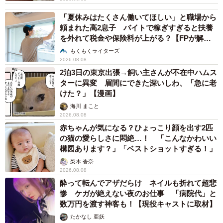
「夏休みはたくさん働いてほしい」と職場から
頼まれた高2息子 バイトで稼ぎすぎると扶養
を外れて税金や保険料が上がる？【FPが解
説】
もくもくライターズ
2026.08.08
2泊3日の東京出張→飼い主さんが不在中ハムス
ターに異変 眉間にできた深いしわ、「急に老
けた？」【漫画】
海川 まこと
2026.08.08
赤ちゃんが気になる？ひょっこり顔を出す2匹
の猫の愛らしさに悶絶…！ 「こんなかわいい
構図あります？」「ベストショットすぎる！」
梨木 香奈
2026.08.08
酔って転んでアザだらけ ネイルも折れて超悲
惨 ケガが絶えない夜のお仕事 「病院代」と
数万円を渡す神客も！【現役キャストに取材】
たかなし 亜妖