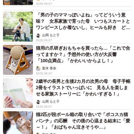
2026.08.07
「男の子のママっぽいよね」ってどういう意
味？ 女系家族で育った母 いつもスカートと
ワンピースしか着ないし、ヒールも好き どの
へんが…
山岡 もと子
2026.08.07
猫用の爪研ぎおもちゃを買ったら…「これで合
ってますか？」予想外の使い方が大反響
「100点満点」「かわいいからよし！」
梨木 香奈
2026.08.07
2歳半の長男と生後2カ月の次男の母 母子手帳
2冊をイラストでいっぱいに 見る人を楽しま
せる家族ストーリーに「かわいすぎる！」
山岡 もと子
2026.08.07
猫2匹が段ボール箱の取り合いで「ポコスカ猫
パンチ」の応酬 その後の心温まる結末に「愛
～！」「おばちゃん泣きそうや…」