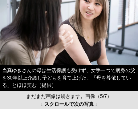
当真ゆきさんの母は生活保護も受けず、女手一つで病身の父
を30年以上介護し子どもを育て上げた。「母を尊敬してい
る」とほほ笑む（提供）
まだまだ画像は続きます。画像（5/7）
↓ スクロールで次の写真 ↓