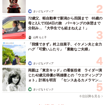
まいどなメディア
72歳父、軽自動車で新潟から四国まで 65歳の
母と2人で3泊4日の旅 パーキングの休憩まで
分刻み… 「大学生でも組まねえよ！」
山岡 もと子
「我慢できず」村上佳菜子、イケメン夫と全力
ハグ「可愛いふたり」「素敵なご夫婦」
まいどなメディア
両親は「東京キッド」の看板役者 ライダー演
じた42歳元俳優が再婚妻との「ウエディングフ
ォト」計画を明言 「センスあるカメラマン求
む」
まいどなトピック
６位以降を見る