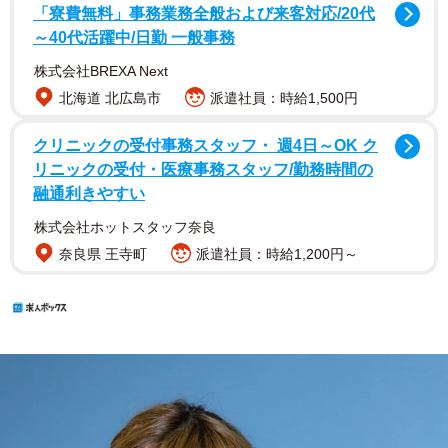
「寮費無料」事務業務全般および来客対応/20代
～40代活躍中/日勤 一般事務
株式会社BREXA Next
北海道 北広島市
派遣社員：時給1,500円
クリニックの受付事務スタッフ・ 週4日～OK ク
リニックの受付・医療事務スタッフ/勤務時間の
融通利きやすい
株式会社ホットスタッフ奈良
奈良県 王寺町
派遣社員：時給1,200円～