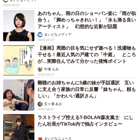
2026.08.07
あのちゃん、雨の日のショーパン姿に「雨が似
合う」「脚めっちゃきれい！」「水も滴る良い
アーティスト」 幻想的な近影が話題
まいどなメディア
2026.08.07
【漫画】周囲の目を気にせず遊べる！洗濯物も
干せる！最近人気の戸建ての「中庭」 ところ
が…実際住んでみて分かった後悔ポイント
中瀬 えみ
2026.08.07
難聴のお姉ちゃんに5歳の妹が手話通訳 互い
に支え合う家族の日常に反響「妹ちゃん、頼も
しい」「かわいい通訳さん」
五ヶ瀬 あお
2026.08.07
ラストライブ控えるT-BOLAN森友嵐士 にし
たん社長がTikTok内で独占インタビュー
まいどなニュース