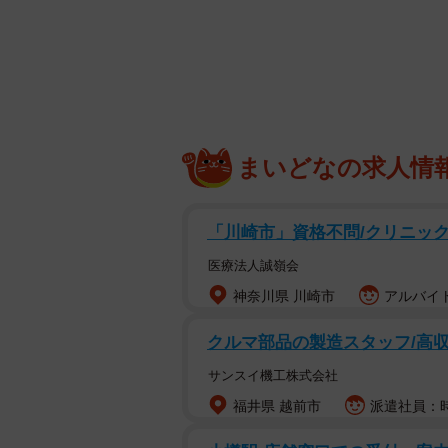
コロナ禍での外出自粛が続いた5月
花が、ひときわ鮮やかに感じた人も
で教えてくれるスマホアプリが人気
てきた衝撃の答えがネット上で話題
まいどなの求人情
話題になったのは、週刊少年マガジ
今月23日のツイート。「撮るだけ
「川崎市」資格不問/クリニックの
された」と衝撃の事実をつづったとこ
め、「丸くて美味しそう」「可愛す
医療法人誠嶺会
た」「うちの犬もサトイモだったこ
神奈川県 川崎市
アルバイト
が続々と寄せられました。
クルマ部品の製造スタッフ/高収
五十嵐さんに聞きました。
サンスイ機工株式会社
福井県 越前市
派遣社員：時給
撮るだけで花の名前がわ