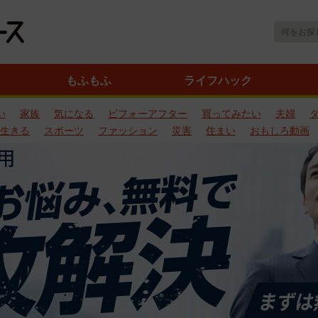
もふもふ
ライフハック
い
家族
気になる
ビフォーアフター
買ってみたい
夫婦
生きる
スポーツ
ファッション
災害
住まい
おもしろ動画