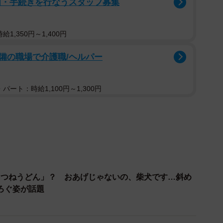
内・手続きを行なうスタッフ募集
TtCtCgv
17 (@igagarashi)
May 23, 2020
1,350円～1,400円
備の職場で介護職/ヘルパー
文鳥は独占欲が強くて気分屋でヒステリックなところが
パート：時給1,100円～1,300円
決めた人間には一途なところが魅力ですね」
？
リを知ってダウンロードしたものの周りに花がなかった
みた感じですね。ちなみに、撮り方によってはウメにな
題になって、文鳥って可愛いね、と魅力を知ってもらえ
きつねうどん」？ おあげじゃないの、柴犬です…斜め
ろぐ姿が話題