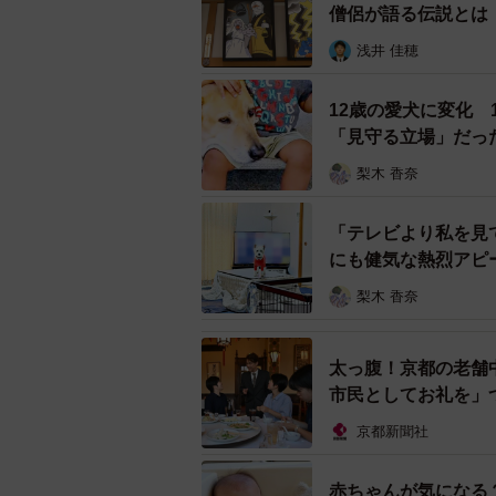
は最高の題材だと思いました」と振り返
僧侶が語る伝説とは
リース。その後770種類まで精度を上
浅井 佳穂
集めています。
12歳の愛犬に変化
今回の“誤認”について、「ハナノ
「見守る立場」だっ
る770種類の中から一番近い名前を
梨木 香奈
ていたのではないでしょうか？サト
科です。白い文鳥だと少し似てます
「テレビより私を見
にも健気な熱烈アピ
梨木 香奈
太っ腹！京都の老舗
市民としてお礼を」
京都新聞社
赤ちゃんが気になる