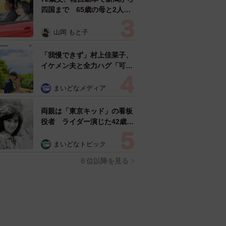
四国まで 65歳の母と2人で
3泊4日の旅 パーキングの休
憩まで分刻み… 「大学生で
山岡 もと子
も組まねえよ！」
「我慢できず」村上佳菜子、
イケメン夫と全力ハグ「可愛
いふたり」「素敵なご夫婦」
まいどなメディア
両親は「東京キッド」の看板
役者 ライダー演じた42歳元
俳優が再婚妻との「ウエディ
ングフォト」計画を明言
まいどなトピック
「センスあるカメラマン求
６位以降を見る
む」