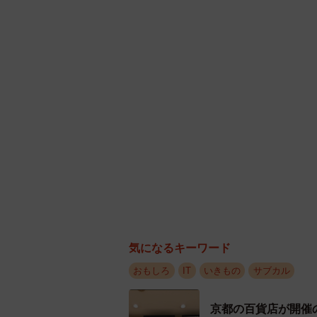
非常に珍しいサトイモの花。カ
（k
ハナノナは、千葉工業大人工知能・
の人工知能技術を応用して開発した
っているものが何かを判別する技術
れを花の認識に応用しようと４年前
気になるキーワード
「なぜ花の名前か、というと詳しく
おもしろ
IT
いきもの
サブカル
かると楽しいもの―を探した時にこ
わるとまた新しい花が咲く。そして
京都の百貨店が開催