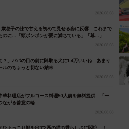
ります。2017年に406種類を判別できるWeb版をリ
げ、4月7日にiPhoneアプリとしてリリースし、人気を
2026.08.08
 1歳息子の膝で甘える初めて見せる姿に反響 これまで
ナは、少しでも花っぽく見えると、ハナノナが認識でき
たのに…「頭ポンポンが愛に満ちている」「尊…」
答えます。ですから、文鳥がサトイモの花にわずかに似
2026.08.08
イモの花は白い大きな花です。カラーリリーもサトイモ
、かね？」と竹内さん。
て？」パパの目の前に陣取る犬に1.4万いいね あまり
ールのちょっと切ない結末
2026.08.08
中華料理店がフルコース料理50人前を無料提供 「一
つながる善意の輪
2026.08.08
？ひょっこり顔を出す2匹の猫の愛らしさに悶絶…！