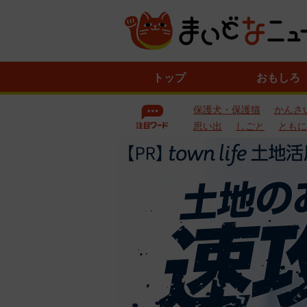
ニ
トップ
おもしろ
ュ
ー
保護犬・保護猫
かんさ
ス
一
思い出
しごと
ともに
覧