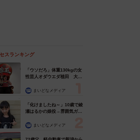
セスランキング
「ウソだろ」体重130kgの女
性芸人オダウエダ植田 大学
時代のほっそり姿に「マジ
で」
まいどなメディア
「化けましたね～」10歳で綾
瀬はるかの娘役→雰囲気ガラ
リの18歳に成長 「メイクで
雰囲気が」「宝塚に入れそ
まいどなメディア
う」
72歳父、軽自動車で新潟から