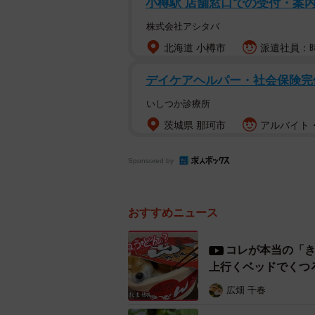
小樽駅 店舗窓口での受付・案
れた
pic.twitter.com/CST
株式会社アシタバ
— 五十嵐正邦 川柳最終13巻6/
北海道 小樽市
派遣社員：時給
―かわいい文鳥ですね。
デイケアヘルパー・社会保険完
いしつか診療所
「『ぶん』といいます。5歳です。
茨城県 那珂市
アルバイト・
ありますが、それでもパートナーと
Sponsored by
―でもなぜ、文鳥を撮ってみようと
「ネットで『ハナノナ』というアプ
おすすめニュース
のでとりあえず身近な文鳥を撮って
ったりユリになったりしました。話
コレが本当の「
たのは良かったですね」
上行くベッドでくつ
広畑 千春