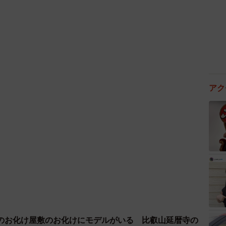
2/3
ラーリリーやミズバショウも実はサトイモ科の花です
アク
et68g/stock.adobe.com）
ソフトウェア技術研究センター（ステアラボ）が最新
アプリ。主席研究員の竹内彰一さんによると、画像に写
は現在盛んに研究されている領域といい、同ラボではこ
にプロジェクトを発足させました。
ないからです」と竹内さん。「身近のもので名前が分
れだ！と。庭にも近所にも、公園にもあって、季節が変
名前を知っているとちょっと自慢できる…などなど。花
のお化け屋敷のお化けにモデルがいる 比叡山延暦寺の