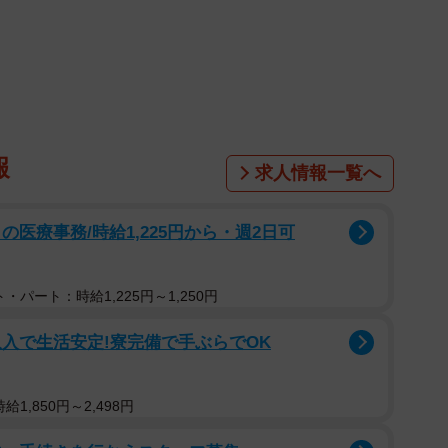
。久しぶりの散歩で見かけた道端や街路樹などに咲く
少なくないのでは。そんな花の名前を、写真を撮るだけ
です。…が、ほんの戯れに文鳥を撮ってみたところ、出
を集めています。
報
求人情報一覧へ
ンの人気連載「川柳少女」の作者、五十嵐正邦さんの
で花の名前がわかるアプリで文鳥撮ったらサトイモに分類
医療事務/時給1,225円から・週2日可
ろ、これまでに1万リツイート、2.6万いいねをあつ
ぎる！」という声のほか「うちのインコもサトイモでし
とがある」「うちの文鳥はシクラメンでした」との証言
・パート：時給1,225円～1,250円
入で生活安定!寮完備で手ぶらでOK
1,850円～2,498円
かるアプリで文鳥撮ったらサトイモに分類さ