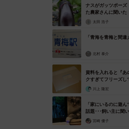
ナスがガッツポーズ
た農家さんに聞いた
太田 浩子
「青海を青梅と間違
北村 泰介
資料を入れると『あ
クすぎてフリーズし
川上 隆宏
「家にいるのに遊ん
話題･･･飼い主に聞
宮崎 優子