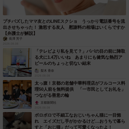
プチバズしたママ友とのLINEスクショ うっかり電話番号を流
出させちゃった！ 激怒する友人 慰謝料の相場はいくらですか
【弁護士が解説】
長澤 芳子
2026.08.08
「テレビより私を見て？」パパの目の前に陣取
る犬に1.4万いいね あまりにも健気な熱烈ア
ピールのちょっと切ない結末
梨木 香奈
2026.08.08
太っ腹！京都の老舗中華料理店がフルコース料
理50人前を無料提供 「一市民としてお礼を」
つながる善意の輪
京都新聞社
2026.08.08
ボロボロで不細工なおじいちゃん猫に一目惚
れ エイズだし手がかかるけど…おうちで暮ら
すと「おじ猫」だって可愛くなったよ！