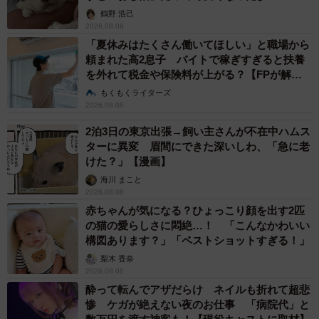
鶴野 浩己
2026.08.08
「夏休みはたくさん働いてほしい」と職場から
頼まれた高2息子 バイトで稼ぎすぎると扶養
を外れて税金や保険料が上がる？【FPが解
説】
もくもくライターズ
2026.08.08
2泊3日の東京出張→飼い主さんが不在中ハムス
ターに異変 眉間にできた深いしわ、「急に老
けた？」【漫画】
海川 まこと
2026.08.08
赤ちゃんが気になる？ひょっこり顔を出す2匹
の猫の愛らしさに悶絶…！ 「こんなかわいい
構図あります？」「ベストショットすぎる！」
梨木 香奈
2026.08.08
酔って転んでアザだらけ ネイルも折れて超悲
惨 ケガが絶えない夜のお仕事 「病院代」と