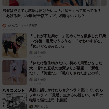
帰省は控えても感謝は届けたい…「お盆玉」って知ってる？
「あげる派」の4割が金額アップ、相場はいくら？
まいどなニュース情報部
2026.08.09
「これが不動柴か…」初めて外を散歩した豆柴
→2分後、足元でうるうる 「かわいすぎる」
「ぬいぐるみみたい」
梨木 香奈
2026.08.09
「体だけ別生物みたい」初めて川遊びをした
犬、濡れた直後の激変ぶりが話題 「新種
だ！」「河童だ」「毛刈りされたあとの羊」
梨木 香奈
2026.08.09
異性に話しかけたらセクハラ？ 黙っていたら
フキハラ？ 「最近、生きるの難しい」令和の
職場で悩む上司【漫画】
海川 まこと