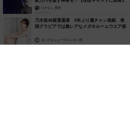
数万円を渡す神客も！【現役キャストに取材】
たかなし 亜妖
2026.08.07
乃木坂46賀喜遥香 5年ぶり週チャン表紙 巻
頭グラビアでは激レアなメガネルームウエア姿
まいどなニュースエンタメ部
2026.08.07
3児の母 43歳女優の肩見せコーデでファンざ
わざわ 「色っぽすぎて思わず二度見」「むっ
かしからずっと可愛い」
まいどなトピック
2026.08.07