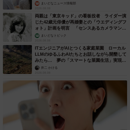
まいどなニュース情報部
2026.08.08
両親は「東京キッド」の看板役者 ライダー演
じた42歳元俳優が再婚妻との「ウエディングフ
ォト」計画を明言 「センスあるカメラマン求
む」
まいどなトピック
2026.08.08
ITエンジニアがAIとつくる家庭菜園 ローカル
LLMのゆるふわAIたちとお話しながら開墾して
みたら… 夢の「スマートな菜園生活」実現な
るか
井二 かける
2026.08.08