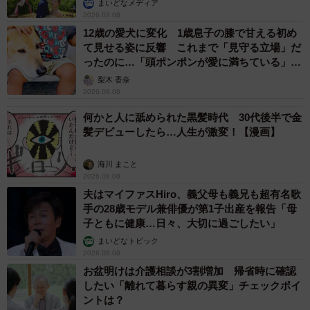
まいどなメディア
2026.08.08
12歳の愛犬に変化 1歳息子の膝で甘える初め
て見せる姿に反響 これまで「見守る立場」だ
ったのに…「頭ポンポンが愛に満ちている」
「尊…」
梨木 香奈
2026.08.08
何かと人に舐められた黒髪時代 30代後半で金
髪デビューしたら…人生が激変！【漫画】
海川 まこと
2026.08.08
夫はマイファスHiro、義父母も義兄も超有名歌
手の28歳モデル兼俳優が第1子出産を報告「母
子ともに健康…日々、大切に過ごしたい」
まいどなトピック
2026.08.08
お盆明けは介護相談が3割増加 帰省時に確認
したい「離れて暮らす親の異変」チェックポイ
ントは？