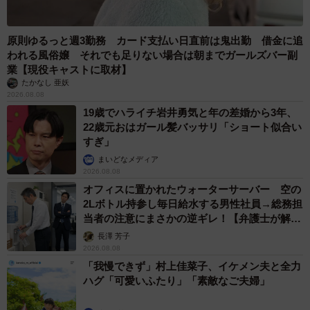
原則ゆるっと週3勤務 カード支払い日直前は鬼出勤 借金に追
われる風俗嬢 それでも足りない場合は朝までガールズバー副
業【現役キャストに取材】
たかなし 亜妖
2026.08.08
19歳でハライチ岩井勇気と年の差婚から3年、
22歳元おはガール髪バッサリ「ショート似合い
すぎ」
まいどなメディア
2026.08.08
オフィスに置かれたウォーターサーバー 空の
2Lボトル持参し毎日給水する男性社員→総務担
当者の注意にまさかの逆ギレ！【弁護士が解
説】
長澤 芳子
2026.08.08
「我慢できず」村上佳菜子、イケメン夫と全力
ハグ「可愛いふたり」「素敵なご夫婦」