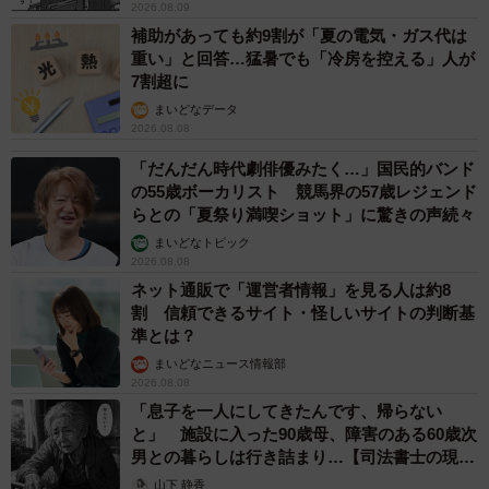
2026.08.09
補助があっても約9割が「夏の電気・ガス代は
重い」と回答…猛暑でも「冷房を控える」人が
7割超に
まいどなデータ
2026.08.08
「だんだん時代劇俳優みたく…」国民的バンド
の55歳ボーカリスト 競馬界の57歳レジェンド
らとの「夏祭り満喫ショット」に驚きの声続々
まいどなトピック
2026.08.08
ネット通販で「運営者情報」を見る人は約8
割 信頼できるサイト・怪しいサイトの判断基
準とは？
まいどなニュース情報部
2026.08.08
「息子を一人にしてきたんです、帰らない
と」 施設に入った90歳母、障害のある60歳次
男との暮らしは行き詰まり…【司法書士の現場
から】
山下 静香