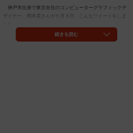
神戸市出身で東京在住のコンピューターグラフィックデ
ザイナー、岡本晃さんが５月３日、こんなツイートをしま
した。
続きを読む
＜クーピーの横筋 ヘコミディティール部分 意味のあ
るデザインな気がしてならない クーピープロフェッショ
ナルの間では ソレ常識でしょ！的な用法があるんだろう
か？＞