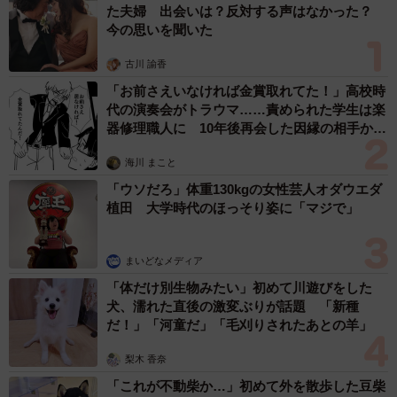
た夫婦 出会いは？反対する声はなかった？
トリビアつながりで、クーピーペンシルの名前の由来っ
今の思いを聞いた
てご存じですか？
古川 諭香
「お前さえいなければ金賞取れてた！」高校時
「クーピー」とは、フランス語で「打つ、一撃」の意味
代の演奏会がトラウマ……責められた学生は楽
を持つ「ＣＯＵＰ（クー）」という単語をもとにした造語
器修理職人に 10年後再会した因縁の相手から
なんです。打つと一撃とは、なんともワイルドな…と思い
思わぬ申し出【漫画】
海川 まこと
ますよね。そこにもちゃんと理由がありました。同商品が
「ウソだろ」体重130kgの女性芸人オダウエダ
初めて発売されたのは１９７３年。当時、軸全体が芯で、
植田 大学時代のほっそり姿に「マジで」
消しゴムで消せる色鉛筆はなく、画期的な商品でした。そ
こで「色鉛筆市場に一撃を加えたい」という強い信念が商
まいどなメディア
品名に込められました。
「体だけ別生物みたい」初めて川遊びをした
犬、濡れた直後の激変ぶりが話題 「新種
だ！」「河童だ」「毛刈りされたあとの羊」
梨木 香奈
「これが不動柴か…」初めて外を散歩した豆柴