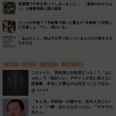
洗濯機で牛丼を洗ってしまいました… 「意味がわからな
い」大惨事画像と謎の顛末
どっちが本物？？色鉛筆で描いた驚きの“肖像画”と対面し
た豆柴くん「アレ…僕がいる」
「あみだくじ」実は不公平!?知っている人だけが得をする
引き方は
気になる
サブカル
新型コロナ
買ってみたい
3/4
このトイレ、男性用と女性用どっち！？「おし
上部に溝のような５本の横線がある（サクラクレパス提供）
ゃれ」で「格好いい」デザインが生む笑えない
悲喜劇 本当に大事なのは目立つことではな
クーピーの溝、実は…
く…
高野 朋美
2026.08.09
岡本さん一家と幼い頃の自分の疑問を解消しようと、ク
「キム兄」木村祐一が激やせ、松本人志と2シ
ーピーペンシルのメーカー、サクラクレパス（大阪市中央
ョット「一瞬、分からなかったわ」「テキヤの
兄さん」
区）の広報担当者に尋ねてみました。