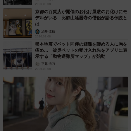
2026.08.08
京都の百貨店が開催のお化け屋敷のお化けにモ
デルがいる 比叡山延暦寺の僧侶が語る伝説と
は
浅井 佳穂
2026.08.08
熊本地震でペット同伴の避難を諦める人に胸を
痛め… 被災ペットの受け入れ先をアプリに表
示する「動物避難所マップ」が始動
平藤 清刀
2026.08.08