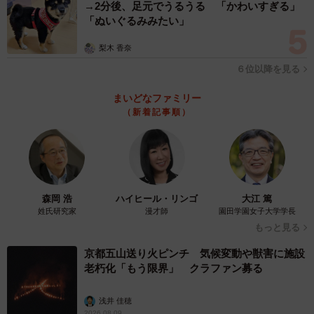
→2分後、足元でうるうる 「かわいすぎる」
「ぬいぐるみみたい」
梨木 香奈
６位以降を見る
まいどなファミリー
（新着記事順）
森岡 浩
ハイヒール・リンゴ
大江 篤
姓氏研究家
漫才師
園田学園女子大学学長
もっと見る
京都五山送り火ピンチ 気候変動や獣害に施設
老朽化「もう限界」 クラファン募る
浅井 佳穂
2026.08.09