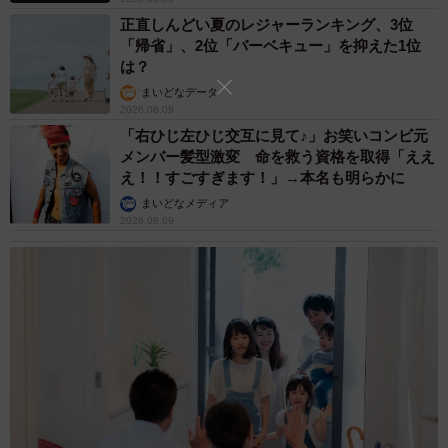
正直しんどい夏のレジャーランキング、3位
「帰省」、2位「バーベキュー」を抑えた1位
は？
まいどなデータ
2026.08.09
「右ひじ左ひじ交互に見て♪」お笑いコンビ元
メンバー髪型激変 命を救う資格を取得「ええ
え！！すごすぎます！」→本名も明らかに
まいどなメディア
2026.08.09