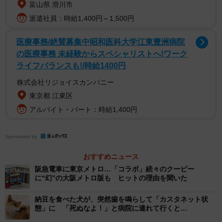
富山県 滑川市
派遣社員：時給1,400円～1,500円
2/4
岡本晃さんのツイート
医療事務/絶賛募集中昭和医科大学江東豊洲病院
の医療事務 未経験からスペシャリストへ!ワーク
このツイートは、岡本さん宅のほのぼの一家だんらんの
ライフバランスも!/時給1400円
中で生まれました。岡本さん夫婦が絵を描くお子さんを見
株式会社リジョイスカンパニー
守っていたときのこと。奥様が唐突に「この溝って何？」
東京都 江東区
と質問したそうです。答えを持ち合わせていなかった岡本
アルバイト・パート：時給1,400円
さんは、「それ誰か知ってるかもしらんから聞いてみる
よ」とツイッターに投稿したといいます。
Sponsored by
このツイートを読み、筆者も子どもの頃の記憶がよみが
おすすめニュース
阪急電車に東京メトロ…「コラボ」続々のクーピー
えりました。「これ何や？」とクーピーで何度もなぞって
に“幻”の大阪メトロ版も ヒットの理由を聞いた
は「色つかへんな」とあきらめたことを。
納豆を食べた犬が、突然歯を鳴らして「カスタネット状
態」に 「死ぬなよ！」と病院に連れて行くと…