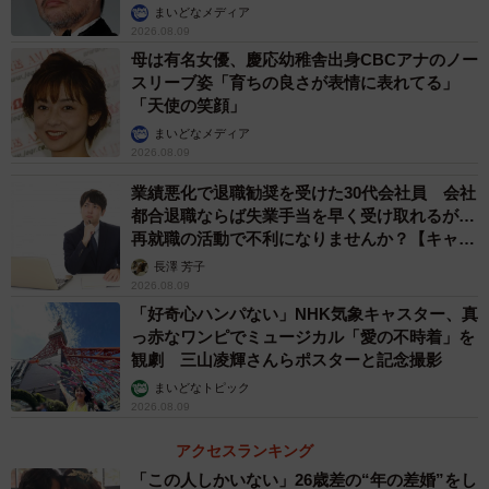
まいどなメディア
2026.08.09
－－クーピーのケースの中の溝って…。
母は有名女優、慶応幼稚舎出身CBCアナのノー
スリーブ姿「育ちの良さが表情に表れてる」
「プラスチックトレイ上の線になったくぼみですね？」
「天使の笑顔」
まいどなメディア
2026.08.09
－－はい。これ何のためにあるんですか？
業績悪化で退職勧奨を受けた30代会社員 会社
「これはトレイの強度のためです。くぼみがあることで
都合退職ならば失業手当を早く受け取れるが…
再就職の活動で不利になりませんか？【キャリ
衝撃の力が分散したり、ねじりに強くなって、薄いトレイ
アカウンセラーが解説】
長澤 芳子
でも破損しにくくなります。逆にくぼみがないと力が加わ
2026.08.09
った時、大きな力となってトレイ面が破損する恐れがある
「好奇心ハンパない」NHK気象キャスター、真
ためです」
っ赤なワンピでミュージカル「愛の不時着」を
観劇 三山凌輝さんらポスターと記念撮影
まいどなトピック
過去に数回だけ質問が寄せられたという、同社担当者の
2026.08.09
間では共有している「クーピートリビア」でした。
アクセスランキング
クーピーってどんな意味？
「この人しかいない」26歳差の“年の差婚”をし