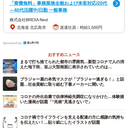
（過料）だし」不満を漏らした。
「寮費無料」事務業務全般および来客対応/20代
～40代活躍中/日勤 一般事務
喫煙所外で我慢できず吸う人は多いようで、この日足を
株式会社BREXA Next
運んだ京都駅周辺の公設喫煙所８カ所の大半で吸い殻やご
北海道 北広島市
派遣社員：時給1,500円
みが落ちていた。
Sponsored by
京都駅周辺は、市路上喫煙禁止条例で過料を徴収する区
おすすめニュース
域に指定されている。区域内では路上喫煙等監視指導員が
まるで打ち捨てられた都市の雰囲気…新型コロナで人の消
巡回しており、喫煙が見つかると千円が徴収される。
えた地下街、並ぶ大型画面に表示されていたのは…
ブラジャー屋の本気マスクが「ブラジャー過ぎる！」と話
市くらし安全推進課は、喫煙所周辺に吸い殻が散乱して
題…社会貢献に取り組む下着メーカーに聞いた
いる現状を「把握している」というが、現時点では喫煙所
の閉鎖の見直しを含め、特段の対策は考えていないとして
コロナの外出自粛で自律神経失調症になりかけた…体験描
いた漫画が話題「“兆候”見逃さないで」
いる。
コロナ禍でライフラインを支える配達の方に感謝の気持ち
を伝えたい！…貼り紙にしたイラストが話題
▼どなどな探検隊 パートナー協定について