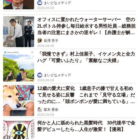
まいどなメディア
2026.08.08
オフィスに置かれたウォーターサーバー 空の
2Lボトル持参し毎日給水する男性社員→総務担
当者の注意にまさかの逆ギレ！【弁護士が解
説】
長澤 芳子
2026.08.08
「我慢できず」村上佳菜子、イケメン夫と全力
ハグ「可愛いふたり」「素敵なご夫婦」
まいどなメディア
2026.08.08
12歳の愛犬に変化 1歳息子の膝で甘える初め
て見せる姿に反響 これまで「見守る立場」だ
ったのに…「頭ポンポンが愛に満ちている」
「尊…」
梨木 香奈
2026.08.08
何かと人に舐められた黒髪時代 30代後半で金
髪デビューしたら…人生が激変！【漫画】