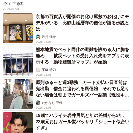
山下 静香
2026.08.08
京都の百貨店が開催のお化け屋敷のお化けにモ
デルがいる 比叡山延暦寺の僧侶が語る伝説と
は
浅井 佳穂
2026.08.08
熊本地震でペット同伴の避難を諦める人に胸を
痛め… 被災ペットの受け入れ先をアプリに表
示する「動物避難所マップ」が始動
平藤 清刀
2026.08.08
原則ゆるっと週3勤務 カード支払い日直前は
鬼出勤 借金に追われる風俗嬢 それでも足り
ない場合は朝までガールズバー副業【現役キャ
ストに取材】
たかなし 亜妖
2026.08.08
19歳でハライチ岩井勇気と年の差婚から3年、
22歳元おはガール髪バッサリ「ショート似合い
すぎ」