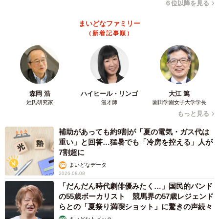
６位以降を見る
まいどなファミリー
（新着記事順）
森岡 浩
ハイヒール・リンゴ
大江 篤
姓氏研究家
漫才師
園田学園女子大学学長
もっと見る
補助があっても約9割が「夏の電気・ガス代は
重い」と回答…猛暑でも「冷房を控える」人が
7割超に
まいどなデータ
2026.08.08
「だんだん時代劇俳優みたく…」国民的バンド
の55歳ボーカリスト 競馬界の57歳レジェンド
らとの「夏祭り満喫ショット」に驚きの声続々