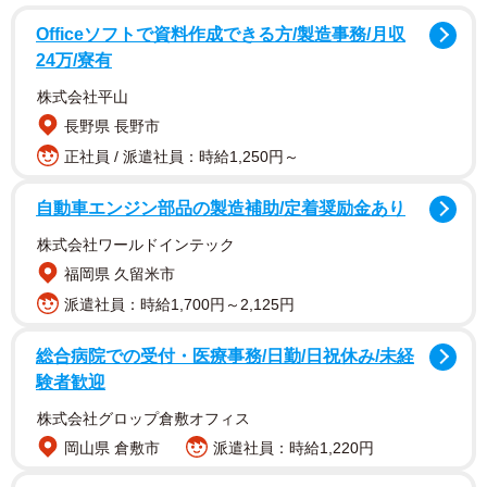
Officeソフトで資料作成できる方/製造事務/月収
24万/寮有
株式会社平山
長野県 長野市
正社員 / 派遣社員：時給1,250円～
喫煙所には入れないはずなのに、内部には吸い殻が一つ
落ちていた。周辺で吸って投げ入れたのだろうか。近くを
自動車エンジン部品の製造補助/定着奨励金あり
歩くと、たばこの空き箱も放置されていた。
株式会社ワールドインテック
福岡県 久留米市
八条口２階の陸橋にある喫煙所も同様に封鎖されていた
派遣社員：時給1,700円～2,125円
ものの、喫煙所そばの路上に吸い殻が１０個ほど散らばっ
ていた。写真を撮っていると、若い男性２人組が近づいて
総合病院での受付・医療事務/日勤/日祝休み/未経
きた。ここでたばこを吸いたいようだ。
験者歓迎
株式会社グロップ倉敷オフィス
２人のうち１人に話を聞くと、大阪府在住の２０代の学
岡山県 倉敷市
派遣社員：時給1,220円
生という。「喫煙所がないと不便ですね。外で吸うと罰金