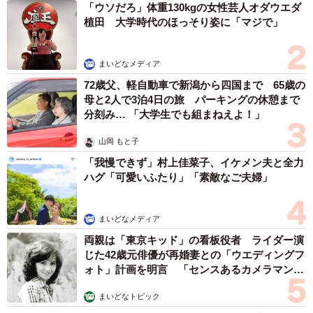
「ウソだろ」体重130kgの女性芸人オダウエダ
植田 大学時代のほっそり姿に「マジで」
まいどなメディア
72歳父、軽自動車で新潟から四国まで 65歳の
母と2人で3泊4日の旅 パーキングの休憩まで
分刻み… 「大学生でも組まねえよ！」
山岡 もと子
「我慢できず」村上佳菜子、イケメン夫と全力
ハグ「可愛いふたり」「素敵なご夫婦」
まいどなメディア
両親は「東京キッド」の看板役者 ライダー演
じた42歳元俳優が再婚妻との「ウエディングフ
ォト」計画を明言 「センスあるカメラマン求
む」
まいどなトピック