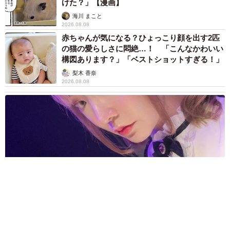
けた？」【漫画】
海川 まこと
2026.08.08
赤ちゃんが気になる？ひょっこり顔を出す2匹
の猫の愛らしさに悶絶…！ 「こんなかわいい
構図あります？」「ベストショットすぎる！」
梨木 香奈
2026.08.08
酔って転んでアザだらけ ネイルも折れて超悲惨 ケガが絶え