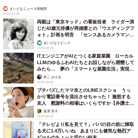
まいどなニュース情報部
2026.08.08
両親は「東京キッド」の看板役者 ライダー演
じた42歳元俳優が再婚妻との「ウエディングフ
ォト」計画を明言 「センスあるカメラマン求
む」
まいどなトピック
2026.08.08
ITエンジニアがAIとつくる家庭菜園 ローカル
LLMのゆるふわAIたちとお話しながら開墾して
みたら… 夢の「スマートな菜園生活」実現な
るか
井二 かける
2026.08.08
プチバズしたママ友とのLINEスクショ うっ
かり電話番号を流出させちゃった！ 激怒する
友人 慰謝料の相場はいくらですか【弁護士が
解説】
長澤 芳子
2026.08.08
「テレビより私を見て？」パパの目の前に陣取
る犬に1.4万いいね あまりにも健気な熱烈ア
ピールのちょっと切ない結末