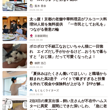
梨木 香奈
2026.08.08
太っ腹！京都の老舗中華料理店がフルコース料
理50人前を無料提供 「一市民としてお礼を」
つながる善意の輪
京都新聞社
2026.08.08
ボロボロで不細工なおじいちゃん猫に一目惚
れ エイズだし手がかかるけど…おうちで暮ら
すと「おじ猫」だって可愛くなったよ！
鶴野 浩己
2026.08.08
「夏休みはたくさん働いてほしい」と職場から
頼まれた高2息子 バイトで稼ぎすぎると扶養
を外れて税金や保険料が上がる？【FPが解
説】
もくもくライターズ
2026.08.08
2泊3日の東京出張→飼い主さんが不在中ハムス
ターに異変 眉間にできた深いしわ、「急に老