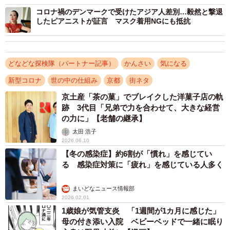
まいどなニュースはオンデマンド調査報道の充実に
コロナ禍のデンマークで受けたアジア人差別…毅然と撃退
したピアニストが証言 マスク着用NGにも抵抗
向けて、北海道新聞、東奥日報、岩手日報、河北新
報、東京新聞、新潟日報、信濃毎日新聞、中日新聞東
海本社、福井新聞、京都新聞、神戸新聞、中国新聞、
どなどな探検隊（パートナー記事）
かんさい
気になる
徳島新聞、テレビ西日本、エフエム福岡、琉球新報と
連携協定を結んでいます。 「どなどな探検隊」に寄
新型コロナ
世の中の仕組み
京都
街ネタ
せられる取材リクエストのうち、取材対象地域外に関
京土産「茶の菓」でブレイクした洋菓子店の軌
跡 3代目「兄弟で力を合わせて、大きな経営
するものなどは各社と情報を共有。北海道新聞の「み
の力に」【老舗の継承】
んなで探る ぶんぶん特報班」、 東奥日報の「あなた
太田 浩子
の声から『フカボリ』取材班」、 岩手日報の「特命
2026.06.10
記者-あなたの疑問、徹底解明-」、 河北新報の「読者
【冬の感染症】約6割が「慣れ」を感じてい
る 感染症対策に「疲れ」を感じている人多く
とともに 特別報道室」、 東京新聞の「ニュースあ
なた発」、 新潟日報の「もっと あなたに―特別報道
まいどなニュース情報部
班」、信濃毎日新聞の「声のチカラ」、 中日新聞東
2026.02.01
海本社の「Your Scoop みんなの『？』取材班」、福
1歳娘が気管支炎 「1週間が1カ月に感じた」
母の付き添い入院 ベビーベッドで一緒に眠り
井新聞の「みんなで発掘 ふくい特報班」、 京都新