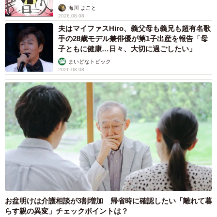
海川 まこと
2026.08.08
夫はマイファスHiro、義父母も義兄も超有名歌
手の28歳モデル兼俳優が第1子出産を報告「母
子ともに健康…日々、大切に過ごしたい」
まいどなトピック
2026.08.08
お盆明けは介護相談が3割増加 帰省時に確認したい「離れて暮
らす親の異変」チェックポイントは？