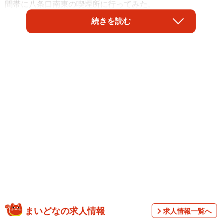
間帯に八条口南東の喫煙所に行ってみた。
続きを読む
「緊急閉鎖 新型コロナウイルス感染症対策の一環とし
て当喫煙場所を当面の間、一時閉鎖します」
喫煙所にはそんな文言の張り紙が掲示され、入り口には
テープが×印に貼られていた。市が３月２７日、新型コロナ
ウイルス感染対策として、市内で管理する喫煙所１８カ所
の閉鎖を決めたことを受けた措置だ。喫煙所は不特定多数
の人が集まり、密接する空間であることから判断したとい
う。期間は定めていない。
まいどなの求人情報
求人情報一覧へ