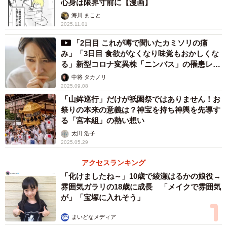
心身は限界寸前に【漫画】
聞の「読者に応える」、神戸新聞の「スクープラ
海川 まこと
ボ」、 中国新聞の「こちら編集局です あなたの声
2025.11.01
から」、 徳島新聞の「あなたとともに～こちら特報
「2日目 これが噂で聞いたカミソリの痛
班」、 西日本新聞の「あなたの特命取材班」、テレ
み」「3日目 食欲がなくなり味覚もおかしくな
る」新型コロナ変異株「ニンバス」の罹患レポ
ビ西日本の「福岡NEWSファイルCUBE」、 琉球新
ートが話題
中将 タカノリ
報の「りゅうちゃんねる~あなたの疑問に応えます」
2025.09.08
の記事を相互交換し、新聞や自社のウェブサイトに随
「山鉾巡行」だけが祇園祭ではありません！お
時掲載します。
祭りの本来の意義は？神宝を持ち神輿を先導す
る「宮本組」の熱い想い
太田 浩子
2025.05.29
アクセスランキング
「化けましたね～」10歳で綾瀬はるかの娘役→
雰囲気ガラリの18歳に成長 「メイクで雰囲気
が」「宝塚に入れそう」
まいどなメディア