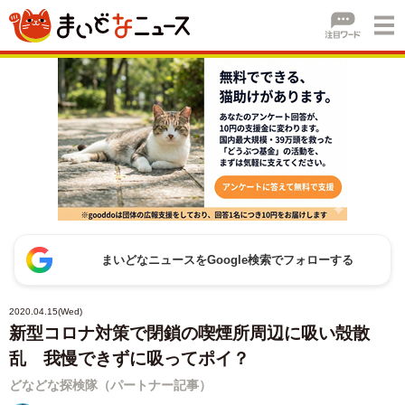
まいどなニュースをGoogle検索でフォローする
2020.04.15(Wed)
新型コロナ対策で閉鎖の喫煙所周辺に吸い殻散
乱 我慢できずに吸ってポイ？
どなどな探検隊（パートナー記事）