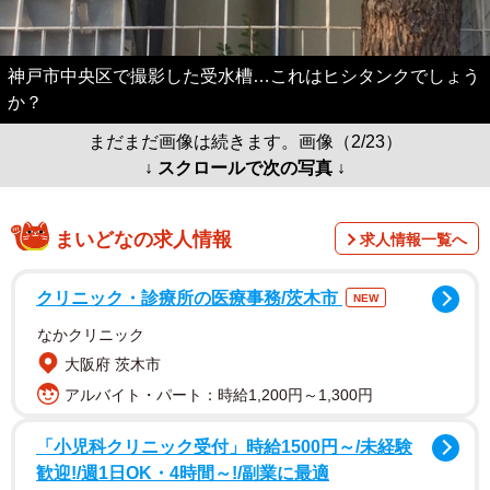
神戸市中央区で撮影した受水槽…これはヒシタンクでしょう
か？
まだまだ画像は続きます。画像（2/23）
↓ スクロールで次の写真 ↓
まいどなの求人情報
求人情報一覧へ
クリニック・診療所の医療事務/茨木市
NEW
なかクリニック
大阪府 茨木市
アルバイト・パート：時給1,200円～1,300円
「小児科クリニック受付」時給1500円～/未経験
歓迎!/週1日OK・4時間～!/副業に最適