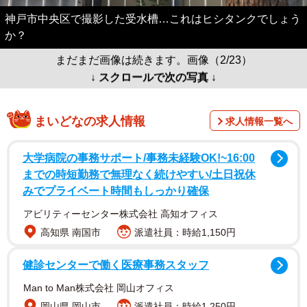
神戸市中央区で撮影した受水槽…これはヒシタンクでしょう
か？
まだまだ画像は続きます。画像（2/23）
↓ スクロールで次の写真 ↓
まいどなの求人情報
求人情報一覧へ
大学病院の事務サポート/事務未経験OK!~16:00
までの時短勤務で無理なく続けやすい/土日祝休
みでプライベート時間もしっかり確保
アビリティーセンター株式会社 高知オフィス
高知県 南国市
派遣社員：時給1,150円
健診センターで働く医療事務スタッフ
Man to Man株式会社 岡山オフィス
岡山県 岡山市
派遣社員：時給1,250円