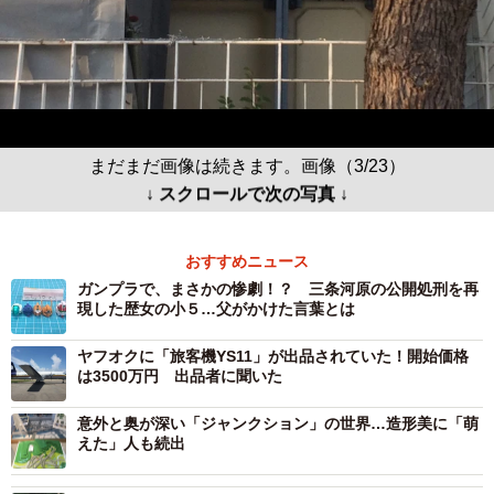
まだまだ画像は続きます。画像（3/23）
↓ スクロールで次の写真 ↓
おすすめニュース
ガンプラで、まさかの惨劇！？ 三条河原の公開処刑を再
現した歴女の小５…父がかけた言葉とは
ヤフオクに「旅客機YS11」が出品されていた！開始価格
は3500万円 出品者に聞いた
意外と奥が深い「ジャンクション」の世界…造形美に「萌
えた」人も続出