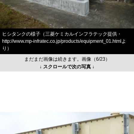
ヒシタンクの様子（三菱ケミカルインフラテック提供・
http://www.mp-infratec.co.jp/products/equipment_01.htmlよ
り）
まだまだ画像は続きます。画像（6/23）
↓ スクロールで次の写真 ↓