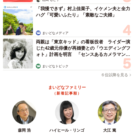
「我慢できず」村上佳菜子、イケメン夫と全力
ハグ「可愛いふたり」「素敵なご夫婦」
まいどなメディア
両親は「東京キッド」の看板役者 ライダー演
じた42歳元俳優が再婚妻との「ウエディングフ
ォト」計画を明言 「センスあるカメラマン求
む」
まいどなトピック
６位以降を見る
まいどなファミリー
（新着記事順）
森岡 浩
ハイヒール・リンゴ
大江 篤