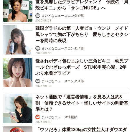
世を風靡したグラビアレジェンド 伝説の「貝
殻ビキニ」から「サンゴNUDE」へ
まいどなニュースエンタメ部
2026.08.08
韓国グラドルの第一人者ピョ・ウンジ メイド
風シャツで胸の下がちらり 愛らしさとセクシ
ーを同時に表現
まいどなニュースエンタメ部
2026.08.08
愛されボディ包むまぶしい三角ビキニ 幼児プ
ールでむぎゅっポーズ STU48甲斐心愛、2年
ぶり水着グラビア
まいどなニュースエンタメ部
2026.08.08
ネット通販で「運営者情報」を見る人は約8
割 信頼できるサイト・怪しいサイトの判断基
準とは？
まいどなニュース情報部
2026.08.08
「ウソだろ」体重130kgの女性芸人オダウエダ