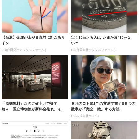
【当選】金運が上がる直前に起こるサ
宝くじ当たる人は“たまたま”じゃな
イン
い?!
PR(合同会社デジタルファーム )
PR(合同会社デジタルファーム )
「原則無料」なのに値上げで疑問
８月のロト6はこの方法で買え!!６つの
続々 国立博物館が新料金発表、その
数字が『完全一致』する方法
理由とは
PR(株式会社MURA)