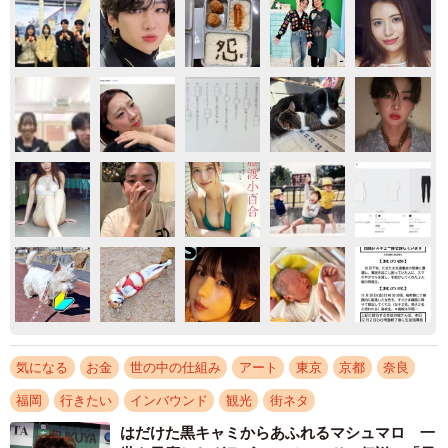
気になる
お金
世の中の仕組み
アート
東京
京都
奈良
福岡
行きたい
インバウンド
観光
街ネタ
はだけた黒キャミからあふれるマシュマロ 一