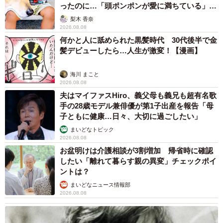
ったのに…「頭ポンポンが愛に満ちている」
「尊…」
梨木 香奈
2026.08.08
何かと人に舐められた黒髪時代 30代後半で金
髪デビューしたら…人生が激変！【漫画】
海川 まこと
2026.08.08
夫はマイファスHiro、義父母も義兄も超有名歌
手の28歳モデル兼俳優が第1子出産を報告「母
子ともに健康…日々、大切に過ごしたい」
まいどなトピック
2026.08.08
お盆明けは介護相談が3割増加 帰省時に確認
したい「離れて暮らす親の異変」チェックポイ
ントは？
まいどなニュース情報部
2026.08.08