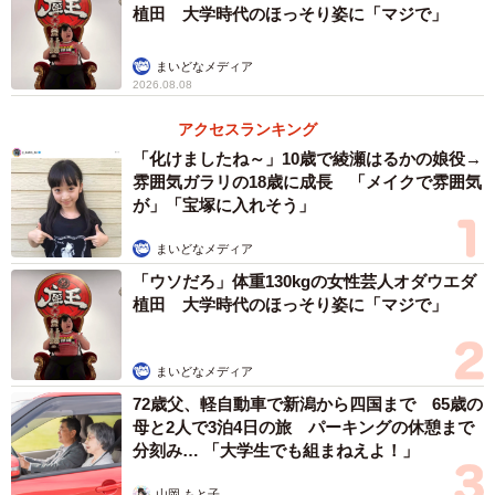
植田 大学時代のほっそり姿に「マジで」
まいどなメディア
2026.08.08
アクセスランキング
「化けましたね～」10歳で綾瀬はるかの娘役→
雰囲気ガラリの18歳に成長 「メイクで雰囲気
が」「宝塚に入れそう」
まいどなメディア
「ウソだろ」体重130kgの女性芸人オダウエダ
植田 大学時代のほっそり姿に「マジで」
まいどなメディア
72歳父、軽自動車で新潟から四国まで 65歳の
母と2人で3泊4日の旅 パーキングの休憩まで
分刻み… 「大学生でも組まねえよ！」
山岡 もと子