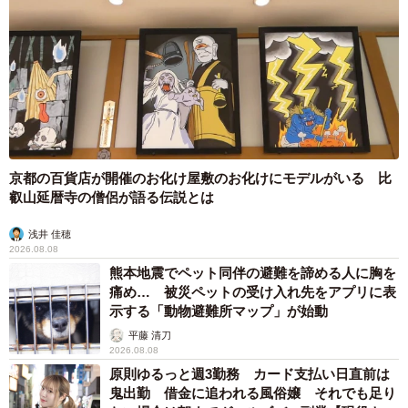
京都の百貨店が開催のお化け屋敷のお化けにモデルがいる 比
叡山延暦寺の僧侶が語る伝説とは
浅井 佳穂
2026.08.08
熊本地震でペット同伴の避難を諦める人に胸を
痛め… 被災ペットの受け入れ先をアプリに表
示する「動物避難所マップ」が始動
平藤 清刀
2026.08.08
原則ゆるっと週3勤務 カード支払い日直前は
鬼出勤 借金に追われる風俗嬢 それでも足り