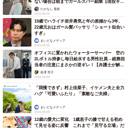
ない場合は朝までガールズバー副業【現役キャ
ストに取材】
たかなし 亜妖
2026.08.08
19歳でハライチ岩井勇気と年の差婚から3年、
22歳元おはガール髪バッサリ「ショート似合い
すぎ」
まいどなメディア
2026.08.08
オフィスに置かれたウォーターサーバー 空の
2Lボトル持参し毎日給水する男性社員→総務担
当者の注意にまさかの逆ギレ！【弁護士が解
説】
長澤 芳子
2026.08.08
「我慢できず」村上佳菜子、イケメン夫と全力
ハグ「可愛いふたり」「素敵なご夫婦」
まいどなメディア
2026.08.08
12歳の愛犬に変化 1歳息子の膝で甘える初め
て見せる姿に反響 これまで「見守る立場」だ