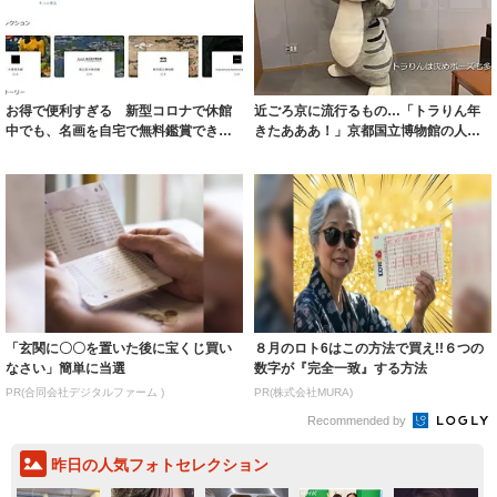
お得で便利すぎる 新型コロナで休館
近ごろ京に流行るもの…「トラりん年
中でも、名画を自宅で無料鑑賞できる
きたあああ！」京都国立博物館の人気
サイトに注目
キャラ、PR...
「玄関に〇〇を置いた後に宝くじ買い
８月のロト6はこの方法で買え!!６つの
なさい」簡単に当選
数字が『完全一致』する方法
PR(合同会社デジタルファーム )
PR(株式会社MURA)
Recommended by
昨日の人気フォトセレクション