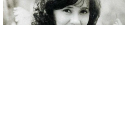
両親は「東京キッド」の看板役者 ライダー演じた42歳元俳優
が再婚妻との「ウエディングフォト」計画を明言 「センスあ
るカメラマン求む」
まいどなトピック
2026.08.08
ITエンジニアがAIとつくる家庭菜園 ローカル
LLMのゆるふわAIたちとお話しながら開墾して
みたら… 夢の「スマートな菜園生活」実現な
るか
井二 かける
2026.08.08
プチバズしたママ友とのLINEスクショ うっ
かり電話番号を流出させちゃった！ 激怒する