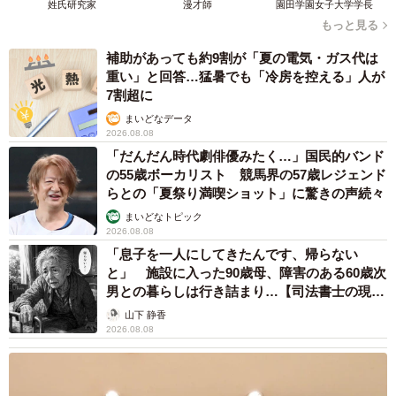
姓氏研究家
漫才師
園田学園女子大学学長
もっと見る
補助があっても約9割が「夏の電気・ガス代は
重い」と回答…猛暑でも「冷房を控える」人が
7割超に
まいどなデータ
2026.08.08
「だんだん時代劇俳優みたく…」国民的バンド
の55歳ボーカリスト 競馬界の57歳レジェンド
らとの「夏祭り満喫ショット」に驚きの声続々
まいどなトピック
2026.08.08
「息子を一人にしてきたんです、帰らない
と」 施設に入った90歳母、障害のある60歳次
男との暮らしは行き詰まり…【司法書士の現場
から】
山下 静香
2026.08.08