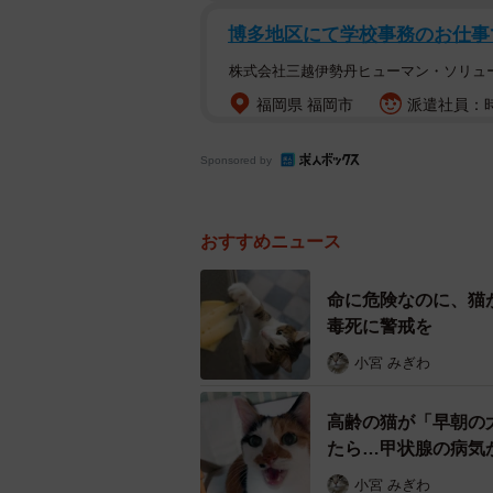
博多地区にて学校事務のお仕事
株式会社三越伊勢丹ヒューマン・ソリュ
福岡県 福岡市
派遣社員：時
Sponsored by
おすすめニュース
命に危険なのに、猫
毒死に警戒を
小宮 みぎわ
高齢の猫が「早朝の
たら…甲状腺の病気
小宮 みぎわ