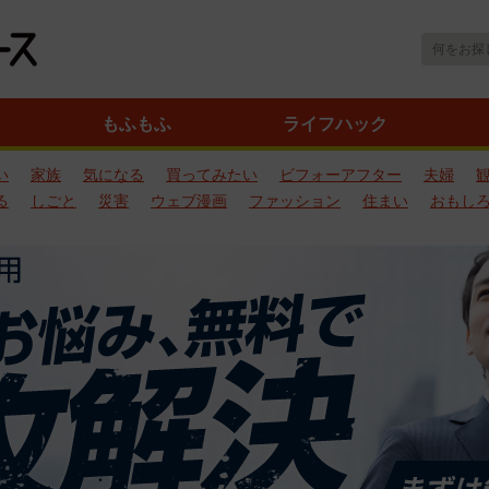
もふもふ
ライフハック
い
家族
気になる
買ってみたい
ビフォーアフター
夫婦
る
しごと
災害
ウェブ漫画
ファッション
住まい
おもし