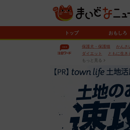
ニ
トップ
おもしろ
ュ
ー
保護犬・保護猫
かんさ
ス
一
ダイエット
ともに生き
覧
もっと見る