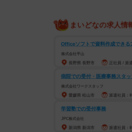
まいどなの求人情
Officeソフトで資料作成できる
株式会社平山
長野県 長野市
正社員 / 派
病院での受付・医療事務スタ
株式会社ワークスタッフ
愛媛県 松山市
派遣社員：時
学習塾での受付事務
JPC株式会社
新潟県 新潟市
派遣社員：時給