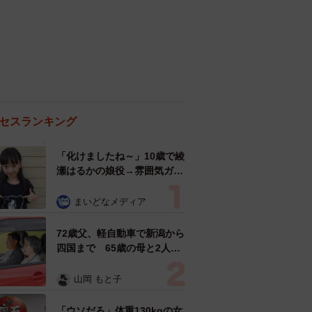
セスランキング
「化けましたね～」10歳で綾
瀬はるかの娘役→雰囲気ガラ
リの18歳に成長 「メイクで
雰囲気が」「宝塚に入れそ
まいどなメディア
う」
72歳父、軽自動車で新潟から
四国まで 65歳の母と2人で
3泊4日の旅 パーキングの休
憩まで分刻み… 「大学生で
山岡 もと子
も組まねえよ！」
「ウソだろ」体重130kgの女