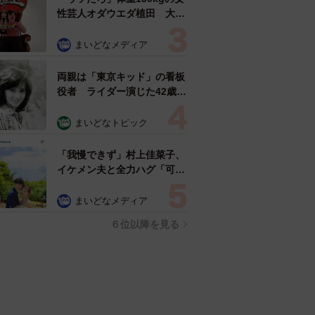
性芸人オダウエダ植田 大学
時代のほっそり姿に「マジ
で」
まいどなメディア
両親は「東京キッド」の看板
役者 ライダー演じた42歳元
俳優が再婚妻との「ウエディ
ングフォト」計画を明言
まいどなトピック
「センスあるカメラマン求
む」
「我慢できず」村上佳菜子、
イケメン夫と全力ハグ「可愛
いふたり」「素敵なご夫婦」
まいどなメディア
６位以降を見る