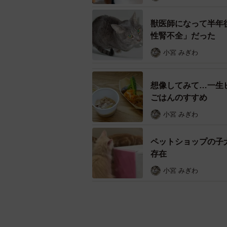
獣医師になって半年
性腎不全」だった
小宮 みぎわ
想像してみて…一生
ごはんのすすめ
小宮 みぎわ
ペットショップの子
存在
小宮 みぎわ