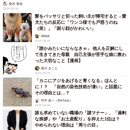
梨木 香奈
2026.08.06
髪をバッサリと切った飼い主が帰宅すると→愛
犬たちの反応に「ワンコ様でも戸惑うのね
（笑）」「困り顔がかわいい」
ANNA
2026.08.06
「誰かみたいにならなきゃ」 他人を正解にし
て生きてきた母親 自己主張が苦手な娘に教わ
った大切なこと【漫画】
海川 まこと
2026.08.06
「カニにアジをあげると青くなる」ほんと
に！？ 「自然の染色技術が凄い」と話題に
その理由とは…？
竹中 友一（RinToris）
2026.08.06
誰も求めていない職場の「謎マナー」、「過剰
な挨拶」や「お土産配り」を抑えた1位は？
やめられない理由は「周りの目」