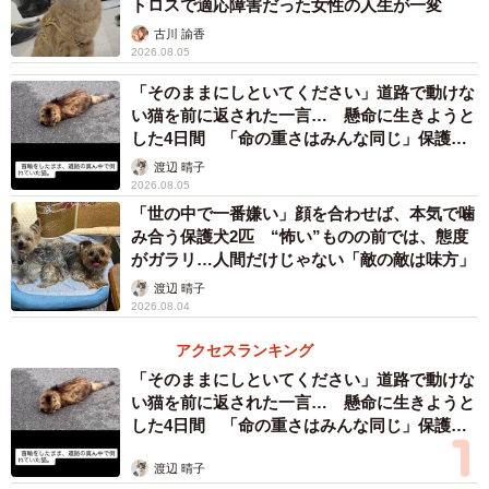
トロスで適応障害だった女性の人生が一変
古川 諭香
2026.08.05
「そのままにしといてください」道路で動けな
い猫を前に返された一言… 懸命に生きようと
した4日間 「命の重さはみんな同じ」保護団
体代表の訴え
渡辺 晴子
2026.08.05
「世の中で一番嫌い」顔を合わせば、本気で噛
み合う保護犬2匹 “怖い”ものの前では、態度
がガラリ…人間だけじゃない「敵の敵は味方」
渡辺 晴子
2026.08.04
アクセスランキング
「そのままにしといてください」道路で動けな
い猫を前に返された一言… 懸命に生きようと
した4日間 「命の重さはみんな同じ」保護団
体代表の訴え
渡辺 晴子