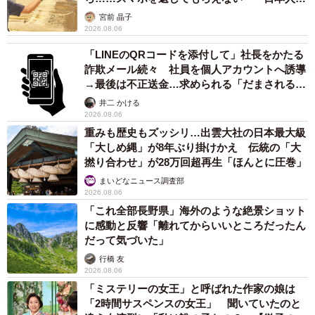
カモ代表かも」「私は6時間で3万円払った」
宮前 晶子
2026.08.06
「LINEのQRコードを添付して」社長をかたる
詐欺メール続々 社員を個人アカウントへ誘導
→最後は不正送金…求められる「だまされる前
提」の対策
井二 かける
2026.08.06
重みも歴史もズッシリ…出雲大社の日本最大級
「大しめ縄」が8年ぶり掛けかえ 伝統の「大
撚り合わせ」が28万回超再生「ほんとに圧巻」
まいどなニュース調査部
2026.08.06
「これ全部長野県」海外のような絶景ショット
に感動と反響「離れてからいいところだったん
だって気づいた」
行橋 友
2026.08.06
「ミステリーの女王」と呼ばれた作家の娘は
「2時間サスペンスの女王」 聞いていたのと