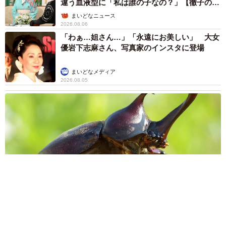
違う血液型に「私は誰の子なの？」【徹子の部
屋】
まいどなニュース
2026.08.06
「わぁ…姐さん…」「永遠にお美しい」 大女
優岩下志麻さん、写真家のインスタに登場
まいどなメディア
2026.08.05
「ふざけてません…真剣です」京都の老舗和菓子店 次はカブ