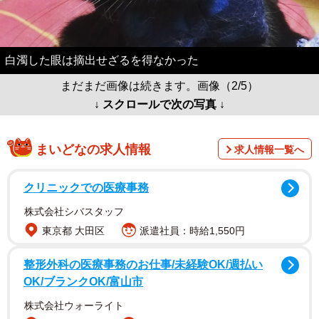
白濁した眼は摘出せざるを得なかった
まだまだ画像は続きます。画像（2/5）
↓ スクロールで次の写真 ↓
まいどなの求人情報
求人情報一覧へ
クリニックでの医療事務
株式会社シバスタッフ
東京都 大田区
派遣社員：時給1,550円
整形外科の医療事務のお仕事/未経験OK/週払い
OK/ブランクOK/富山市
株式会社ウォーライト