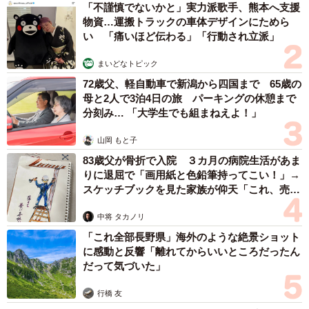
「不謹慎でないかと」実力派歌手、熊本へ支援
物資…運搬トラックの車体デザインにためら
い 「痛いほど伝わる」「行動され立派」
まいどなトピック
72歳父、軽自動車で新潟から四国まで 65歳の
母と2人で3泊4日の旅 パーキングの休憩まで
分刻み… 「大学生でも組まねえよ！」
山岡 もと子
83歳父が骨折で入院 ３カ月の病院生活があま
りに退屈で「画用紙と色鉛筆持ってこい！」→
スケッチブックを見た家族が仰天「これ、売れ
ますよ…」
中将 タカノリ
「これ全部長野県」海外のような絶景ショット
に感動と反響「離れてからいいところだったん
だって気づいた」
行橋 友