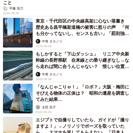
こと
平藤 清刀
2026.08.06
東京・千代田区の中央線高架に心ない落書き
歴史ある昌平橋架道橋の被害に怒りの声 「何
も分かってないし、センスも古い」「罰則強化
して」
中将 タカノリ
2026.08.06
もしかすると「下山ダッシュ」 リニア中央新
幹線の長野県駅 在来線との乗り継ぎなし→な
ら走れば間に合うんじゃない？ 惜しい位置関
係が反響
中将 タカノリ
2026.08.06
「なんじゃこりゃ！」「ロボ？」大阪・梅田に
そびえる物体の正体は？ 昭和の遺産を調査し
てみた結果…
太田 浩子
2026.08.06
エジプトで自撮りしていたら、ガイドが「撮り
ますよ！」→ノリノリでポーズを取っていた
ら……スマホを返してもらえない 「日本人は