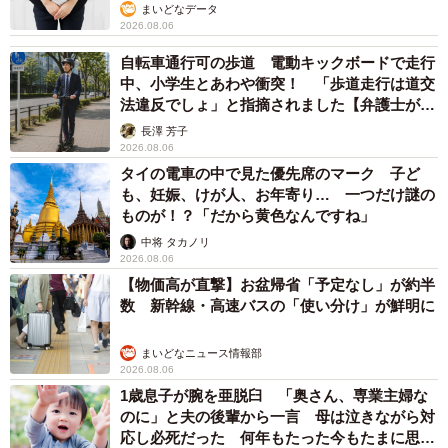
まいどなデータ
2026.08.06
自転車通行可の歩道 電動キックボードで走行
中、小学生とあわや衝突！ 「歩道走行は道交
法違反でしょ」と指摘されました【弁護士が解
説】
長澤 芳子
2026.08.06
タイの電車の中で見た優先席のマーク 子ど
も、妊娠、けが人、お年寄り… 一つだけ謎の
ものが！？「だから黄色なんですね」
中将 タカノリ
2026.08.06
【物価高が直撃】お盆帰省「予定なし」が約半
数 新幹線・高速バスの「使い分け」が鮮明に
まいどなニュース情報部
2026.08.06
1歳息子が腕を亜脱臼 「奥さん、専業主婦な
のに」と夫の後輩から一言 母は泣きながら対
応し必死だった 何年もたった今もたまに思い