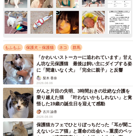
もふもふ
保護犬・保護猫
ネコ
群馬
「かわいいストーカーに追われています」甘え
ん坊な元保護猫 最後は飼い主にダイブする姿
に「間違いなく犬」「完全に親子」と反響
梨木 香奈
2026.08.06
がんと片目の失明、3時間おきの壮絶な介護を
乗り越えた猫 「叶わないかもしれない」と覚
悟した19歳の誕生日を迎えて感動
古川 諭香
2026.08.06
保護猫カフェでひとりぼっちだった「耳が聞こ
えないシニア猫」と運命の出会い→重度のペッ