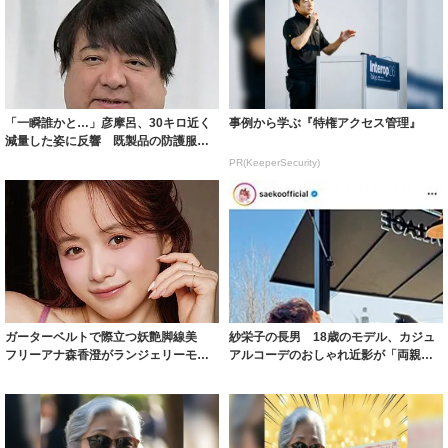
「一瞬誰かと…」彦摩呂、30キロ近く
事例から学ぶ『特権アクセス管理』
減量した姿に反響 既製品の防護服が
着られると...
PR(KeeperSecurity)
ガーターベルトで際立つ妖艶脚線美
紗栄子の長男 18歳のモデル、カジュ
フリーアナ森香澄がランジェリーモデ
アルコーデのおしゃれ近影が「両親の
ルに ｢PE...
いいとこ取...