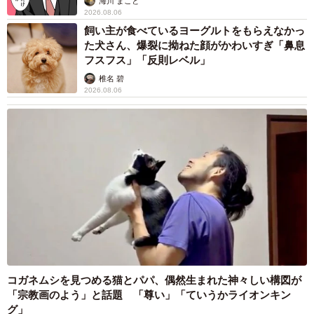
海川 まこと
2026.08.06
飼い主が食べているヨーグルトをもらえなかっ
た犬さん、爆裂に拗ねた顔がかわいすぎ「鼻息
フスフス」「反則レベル」
椎名 碧
2026.08.06
コガネムシを見つめる猫とパパ、偶然生まれた神々しい構図が
「宗教画のよう」と話題 「尊い」「ていうかライオンキン
グ」