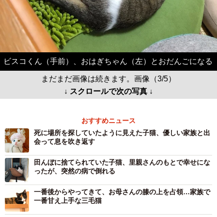
ビスコくん（手前）、おはぎちゃん（左）とおだんごになる
まだまだ画像は続きます。画像（3/5）
↓ スクロールで次の写真 ↓
おすすめニュース
死に場所を探していたように見えた子猫、優しい家族と出
会って息を吹き返す
田んぼに捨てられていた子猫、里親さんのもとで幸せにな
ったが、突然の病で倒れる
一番後からやってきて、お母さんの膝の上を占領…家族で
一番甘え上手な三毛猫