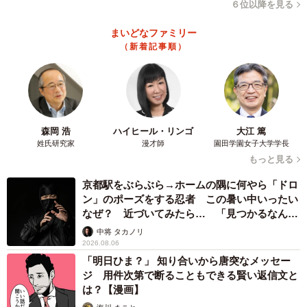
６位以降を見る
まいどなファミリー
（新着記事順）
森岡 浩
ハイヒール・リンゴ
大江 篤
姓氏研究家
漫才師
園田学園女子大学学長
もっと見る
京都駅をぶらぶら→ホームの隅に何やら「ドロ
ン」のポーズをする忍者 この暑い中いったい
なぜ？ 近づいてみたら… 「見つかるなんて
未熟」
中将 タカノリ
2026.08.06
「明日ひま？」 知り合いから唐突なメッセー
ジ 用件次第で断ることもできる賢い返信文と
は？【漫画】