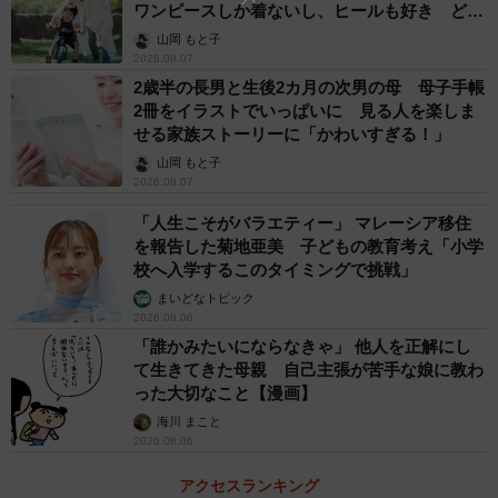
ワンピースしか着ないし、ヒールも好き どの
へんが…
山岡 もと子
2026.08.07
2歳半の長男と生後2カ月の次男の母 母子手帳
2冊をイラストでいっぱいに 見る人を楽しま
せる家族ストーリーに「かわいすぎる！」
山岡 もと子
2026.08.07
「人生こそがバラエティー」 マレーシア移住
を報告した菊地亜美 子どもの教育考え「小学
校へ入学するこのタイミングで挑戦」
まいどなトピック
2026.08.06
「誰かみたいにならなきゃ」 他人を正解にし
て生きてきた母親 自己主張が苦手な娘に教わ
った大切なこと【漫画】
海川 まこと
2026.08.06
アクセスランキング