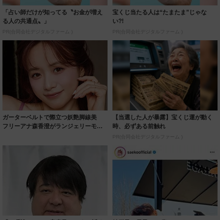
「占い師だけが知ってる〝お金が増え
宝くじ当たる人は“たまたま”じゃな
る人の共通点〟」
い?!
PR(合同会社デジタルファーム )
PR(合同会社デジタルファーム )
ガーターベルトで際立つ妖艶脚線美
【当選した人が暴露】宝くじ運が動く
フリーアナ森香澄がランジェリーモデ
時、必ずある前触れ
ルに ｢PE...
PR(合同会社デジタルファーム )