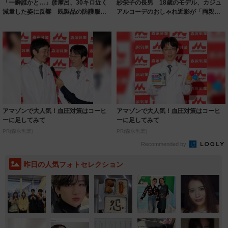
「一瞬誰かと…」彦摩呂、30キロ近く
紗栄子の長男 18歳のモデル、カジュ
減量した姿に反響 既製品の防護服が
アルコーデのおしゃれ近影が「両親の
着られると...
いいとこ取...
アマゾンで大人気！血圧対策はコーヒ
アマゾンで大人気！血圧対策はコーヒ
ーに足してみて
ーに足してみて
PR(森永乳業)
PR(森永乳業)
Recommended by
昨日の人気フォトセレクション