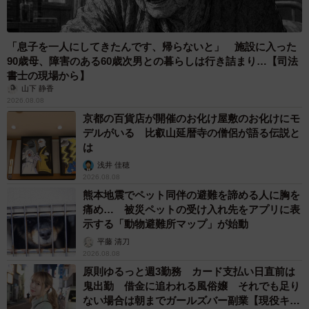
「息子を一人にしてきたんです、帰らないと」 施設に入った
90歳母、障害のある60歳次男との暮らしは行き詰まり…【司法
書士の現場から】
山下 静香
2026.08.08
京都の百貨店が開催のお化け屋敷のお化けにモ
デルがいる 比叡山延暦寺の僧侶が語る伝説と
は
浅井 佳穂
2026.08.08
熊本地震でペット同伴の避難を諦める人に胸を
痛め… 被災ペットの受け入れ先をアプリに表
示する「動物避難所マップ」が始動
平藤 清刀
2026.08.08
原則ゆるっと週3勤務 カード支払い日直前は
鬼出勤 借金に追われる風俗嬢 それでも足り
ない場合は朝までガールズバー副業【現役キャ