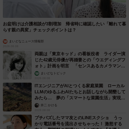
お盆明けは介護相談が3割増加 帰省時に確認したい「離れて暮
らす親の異変」チェックポイントは？
まいどなニュース情報部
2026.08.08
両親は「東京キッド」の看板役者 ライダー演
じた42歳元俳優が再婚妻との「ウエディングフ
ォト」計画を明言 「センスあるカメラマン求
む」
まいどなトピック
2026.08.08
ITエンジニアがAIとつくる家庭菜園 ローカル
LLMのゆるふわAIたちとお話しながら開墾して
みたら… 夢の「スマートな菜園生活」実現な
るか
井二 かける
2026.08.08
プチバズしたママ友とのLINEスクショ うっ
かり電話番号を流出させちゃった！ 激怒する