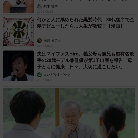
「尊…」
梨木 香奈
2026.08.08
何かと人に舐められた黒髪時代 30代後半で金
髪デビューしたら…人生が激変！【漫画】
海川 まこと
2026.08.08
夫はマイファスHiro、義父母も義兄も超有名歌
手の28歳モデル兼俳優が第1子出産を報告「母
子ともに健康…日々、大切に過ごしたい」
まいどなトピック
2026.08.08