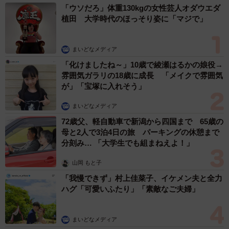
「ウソだろ」体重130kgの女性芸人オダウエダ
植田 大学時代のほっそり姿に「マジで」
まいどなメディア
「化けましたね～」10歳で綾瀬はるかの娘役→
雰囲気ガラリの18歳に成長 「メイクで雰囲気
が」「宝塚に入れそう」
まいどなメディア
72歳父、軽自動車で新潟から四国まで 65歳の
母と2人で3泊4日の旅 パーキングの休憩まで
分刻み… 「大学生でも組まねえよ！」
山岡 もと子
「我慢できず」村上佳菜子、イケメン夫と全力
ハグ「可愛いふたり」「素敵なご夫婦」
まいどなメディア