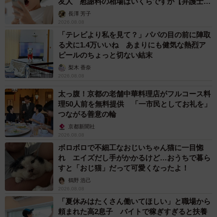
友人 慰謝料の相場はいくらですか【弁護士が
解説】
長澤 芳子
2026.08.08
「テレビより私を見て？」パパの目の前に陣取
る犬に1.4万いいね あまりにも健気な熱烈ア
ピールのちょっと切ない結末
梨木 香奈
2026.08.08
太っ腹！京都の老舗中華料理店がフルコース料
理50人前を無料提供 「一市民としてお礼を」
つながる善意の輪
京都新聞社
2026.08.08
ボロボロで不細工なおじいちゃん猫に一目惚
れ エイズだし手がかかるけど…おうちで暮ら
すと「おじ猫」だって可愛くなったよ！
鶴野 浩己
2026.08.08
「夏休みはたくさん働いてほしい」と職場から
頼まれた高2息子 バイトで稼ぎすぎると扶養