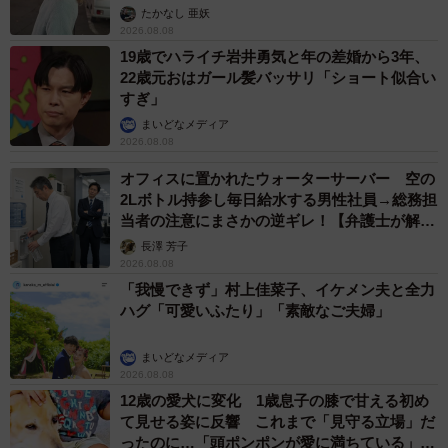
ストに取材】
たかなし 亜妖
2026.08.08
19歳でハライチ岩井勇気と年の差婚から3年、
22歳元おはガール髪バッサリ「ショート似合い
すぎ」
まいどなメディア
2026.08.08
オフィスに置かれたウォーターサーバー 空の
2Lボトル持参し毎日給水する男性社員→総務担
当者の注意にまさかの逆ギレ！【弁護士が解
説】
長澤 芳子
2026.08.08
「我慢できず」村上佳菜子、イケメン夫と全力
ハグ「可愛いふたり」「素敵なご夫婦」
まいどなメディア
2026.08.08
12歳の愛犬に変化 1歳息子の膝で甘える初め
て見せる姿に反響 これまで「見守る立場」だ
ったのに…「頭ポンポンが愛に満ちている」