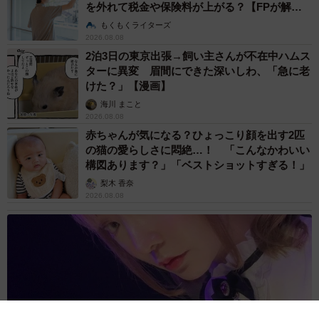
を外れて税金や保険料が上がる？【FPが解
説】
もくもくライターズ
2026.08.08
2泊3日の東京出張→飼い主さんが不在中ハムス
ターに異変 眉間にできた深いしわ、「急に老
けた？」【漫画】
海川 まこと
2026.08.08
赤ちゃんが気になる？ひょっこり顔を出す2匹
の猫の愛らしさに悶絶…！ 「こんなかわいい
構図あります？」「ベストショットすぎる！」
梨木 香奈
2026.08.08