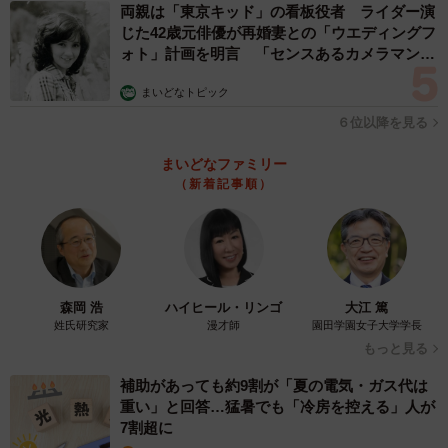
両親は「東京キッド」の看板役者 ライダー演
じた42歳元俳優が再婚妻との「ウエディングフ
ォト」計画を明言 「センスあるカメラマン求
む」
まいどなトピック
６位以降を見る
まいどなファミリー
（新着記事順）
森岡 浩
ハイヒール・リンゴ
大江 篤
姓氏研究家
漫才師
園田学園女子大学学長
もっと見る
補助があっても約9割が「夏の電気・ガス代は
重い」と回答…猛暑でも「冷房を控える」人が
7割超に