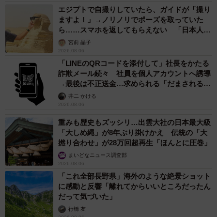
エジプトで自撮りしていたら、ガイドが「撮り
ますよ！」→ノリノリでポーズを取っていた
ら……スマホを返してもらえない 「日本人は
カモ代表かも」「私は6時間で3万円払った」
宮前 晶子
2026.08.06
「LINEのQRコードを添付して」社長をかたる
詐欺メール続々 社員を個人アカウントへ誘導
→最後は不正送金…求められる「だまされる前
提」の対策
井二 かける
2026.08.06
重みも歴史もズッシリ…出雲大社の日本最大級
「大しめ縄」が8年ぶり掛けかえ 伝統の「大
撚り合わせ」が28万回超再生「ほんとに圧巻」
まいどなニュース調査部
2026.08.06
「これ全部長野県」海外のような絶景ショット
に感動と反響「離れてからいいところだったん
だって気づいた」
行橋 友