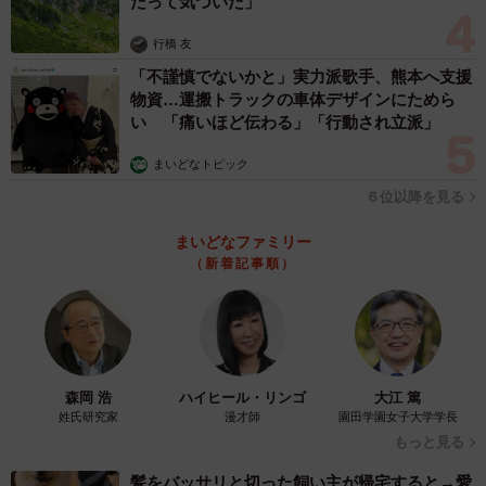
だって気づいた」
京新聞の「ニュースあなた発」、京都新聞の「読者に応え
る」、関西発のニュースサイト・まいどなニュースの「ど
行橋 友
などな探検隊」、中国新聞の「こちら編集局です あなた
「不謹慎でないかと」実力派歌手、熊本へ支援
物資…運搬トラックの車体デザインにためら
の声から」、琉球新報の「りゅうちゃんねる～あなたの疑
い 「痛いほど伝わる」「行動され立派」
問に応えます」の記事を相互交換し、新聞や自社のウェブ
まいどなトピック
サイトに随時掲載します。
６位以降を見る
まいどなファミリー
（新着記事順）
森岡 浩
ハイヒール・リンゴ
大江 篤
姓氏研究家
漫才師
園田学園女子大学学長
もっと見る
髪をバッサリと切った飼い主が帰宅すると→愛