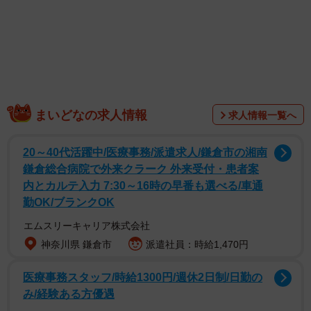
軽減するよう全国の教育委員会に通知。自宅で使わない教
材を学校に置いていく「置き勉」を認める方針を示した。
まいどなの求人情報
求人情報一覧へ
20～40代活躍中/医療事務/派遣求人/鎌倉市の湘南
鎌倉総合病院で外来クラーク 外来受付・患者案
内とカルテ入力 7:30～16時の早番も選べる/車通
勤OK/ブランクOK
エムスリーキャリア株式会社
神奈川県 鎌倉市
派遣社員：時給1,470円
長女が通う中学校も通知を受け、学校に置いておける教
医療事務スタッフ/時給1300円/週休2日制/日勤の
材や持ち込まずに済む問題集を指定するなど対策を講じ
み/経験ある方優遇
た。ただ、長女は「もう少し広いロッカーが欲しい。この