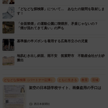
教科書を置くスペースは限られ、置き勉を許可されている
教材はわずかだ。状況は変わっていない」と指摘する。
「どなどな探検隊」について… あなたの疑問を取材しま
す！
仙台市内では、私立を中心に置き勉を積極的に取り入れ
「全面禁煙」の運動公園に喫煙所、矛盾じゃないの？
ている中学校がある。
「煙が流れてきて臭い」の声も
宮城学院中（青葉区）は１０年以上前から、生徒の荷物
基準服の半ズボンを着用する広島市立小の児童
の軽減化に取り組んでいる。教室にロッカー室を併設し、
生徒一人一人に部活動の道具を収容できる鍵付きロッカー
地肌むき出し斜面、雨不安 筑紫野市 不動産会社が土砂
搬出
を与えている。
丸山仁教務部長は「両手は何も持たず、リュック一つで
学校に来ることを目指している」と話す。家庭学習の内容
どなどな探検隊（パートナー記事）
ともに生きる
教育
宮城
や時間を想定し、必要最低限の荷物で登下校するよう指導
架空の日本語学校サイト、画像盗用の手口は
するという。
西日本新聞社
宮城教育大付属中（同区）では置き勉の教材を指定して