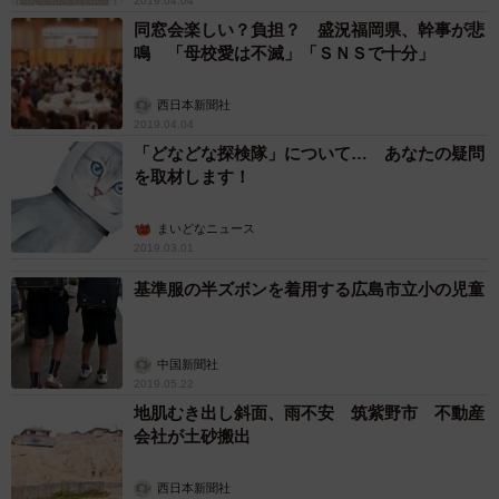
2019.04.04
いないほか、教室のロッカーやその上に部活動の道具など
同窓会楽しい？負担？ 盛況福岡県、幹事が悲
も置いて帰るよう呼び掛けている。放課後は教室を施錠す
鳴 「母校愛は不滅」「ＳＮＳで十分」
るなど盗難防止を徹底している。
西日本新聞社
2019.04.04
脊椎外科と小児整形が専門の仙台西多賀病院整形外科の
「どなどな探検隊」について… あなたの疑問
両角（もろずみ）直樹副院長によると、重い荷物で背骨が
を取材します！
変形し姿勢が悪くなることはないが、腰痛や肩凝りの原因
まいどなニュース
になる恐れがあるという。
2019.03.01
基準服の半ズボンを着用する広島市立小の児童
個々の体格や体力の違いにも配慮が必要だ。両角副院長
は「体力に見合う重さにするため、積極的に置き勉を活用
するのも一つの手段。大人は知恵を絞り、重い荷物から解
中国新聞社
放してあげてほしい」と提言する。
2019.05.22
地肌むき出し斜面、雨不安 筑紫野市 不動産
会社が土砂搬出
（宮崎伸一）
西日本新聞社