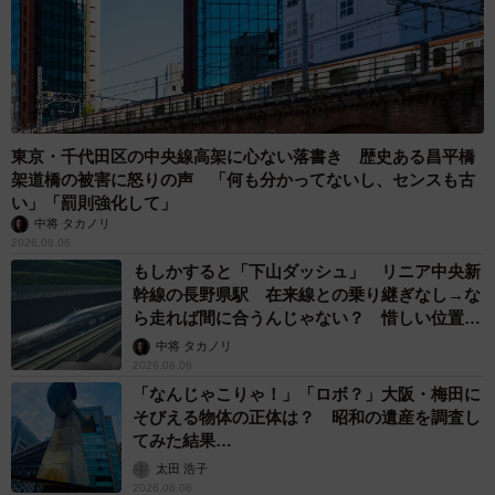
東京・千代田区の中央線高架に心ない落書き 歴史ある昌平橋
架道橋の被害に怒りの声 「何も分かってないし、センスも古
い」「罰則強化して」
中将 タカノリ
2026.08.06
もしかすると「下山ダッシュ」 リニア中央新
幹線の長野県駅 在来線との乗り継ぎなし→な
ら走れば間に合うんじゃない？ 惜しい位置関
係が反響
中将 タカノリ
2026.08.06
「なんじゃこりゃ！」「ロボ？」大阪・梅田に
そびえる物体の正体は？ 昭和の遺産を調査し
てみた結果…
太田 浩子
2026.08.06