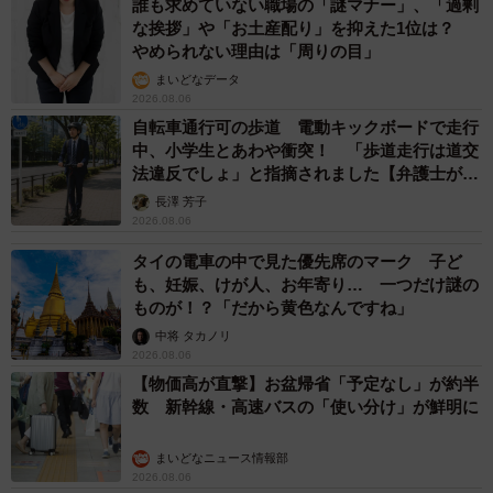
誰も求めていない職場の「謎マナー」、「過剰
な挨拶」や「お土産配り」を抑えた1位は？
やめられない理由は「周りの目」
まいどなデータ
2026.08.06
自転車通行可の歩道 電動キックボードで走行
中、小学生とあわや衝突！ 「歩道走行は道交
法違反でしょ」と指摘されました【弁護士が解
説】
長澤 芳子
2026.08.06
タイの電車の中で見た優先席のマーク 子ど
も、妊娠、けが人、お年寄り… 一つだけ謎の
ものが！？「だから黄色なんですね」
中将 タカノリ
2026.08.06
【物価高が直撃】お盆帰省「予定なし」が約半
数 新幹線・高速バスの「使い分け」が鮮明に
まいどなニュース情報部
2026.08.06