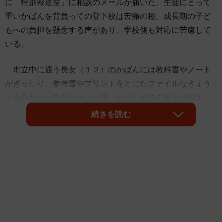
に 特別報道室」に相談のメールが届いた。生徒にとって
重いかばんを背負っての登下校は苦痛の種。成長期の子ど
もへの負担を懸念する声があり、学校側も対応に苦慮して
いる。
市立中に通う長女（１２）のかばんには教科書やノート
がぎっしり。参考書やプリントをとじたファイルなきょう
どを合わせた中身は計２５冊。かばん全体の重さは約１２
キロにもなった。
続きを読む
「学校は楽しいが、着くまでがつらい。みんなも重すぎ
ると言っている」。長女は登下校時に重いかばんを背負っ
た上に部活動の道具なども持ち、片道１．６キロを約２０
分かけて歩く。
重い荷物は成長期の児童生徒に悪影響という声が高ま
り、文部科学省は昨年９月、携行品の量や重さを工夫して