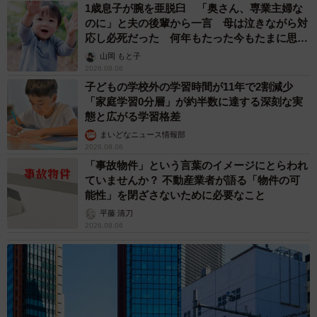
1歳息子が腕を亜脱臼 「奥さん、専業主婦な
のに」と夫の後輩から一言 母は泣きながら対
応し必死だった 何年もたった今もたまに思い
出し…
山岡 もと子
2026.08.06
子どもの学校外の学習時間が11年で2割減少
「家庭学習0分層」が約半数に達する深刻な実
態と広がる学習格差
まいどなニュース情報部
2026.08.06
「事故物件」という言葉のイメージにとらわれ
ていませんか？ 不動産業者が語る「物件の可
能性」を閉ざさないために必要なこと
平藤 清刀
2026.08.06