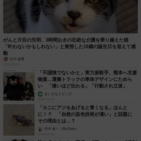
がんと片目の失明、3時間おきの壮絶な介護を乗り越えた猫
「叶わないかもしれない」と覚悟した19歳の誕生日を迎えて感
動
古川 諭香
2026.08.06
「不謹慎でないかと」実力派歌手、熊本へ支援
物資…運搬トラックの車体デザインにためら
い 「痛いほど伝わる」「行動され立派」
まいどなトピック
2026.08.06
「カニにアジをあげると青くなる」ほんと
に！？ 「自然の染色技術が凄い」と話題に
その理由とは…？
竹中 友一（RinToris）
2026.08.06