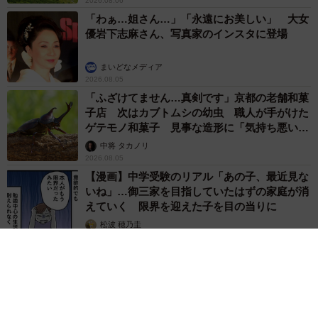
2026.08.06
「わぁ…姐さん…」「永遠にお美しい」 大女
優岩下志麻さん、写真家のインスタに登場
まいどなメディア
2026.08.05
「ふざけてません…真剣です」京都の老舗和菓
子店 次はカブトムシの幼虫 職人が手がけた
ゲテモノ和菓子 見事な造形に「気持ち悪いく
らいリアル」
中将 タカノリ
2026.08.05
【漫画】中学受験のリアル「あの子、最近見な
いね」…御三家を目指していたはずの家庭が消
えていく 限界を迎えた子を目の当りに
松波 穂乃圭
2026.08.05