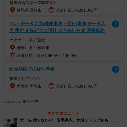
群馬総合スタッフ株式会社
ままでは荷物が重すぎて姿勢が悪くなりそう」とこぼす。
群馬県 高崎市
派遣社員：時給1,300円
教室に備えられた格子状のロッカーは狭く、置き勉できる
スペースはないという。
PC・データ入力/医療事務・受付/事務 データ入
力 受付 定時ピタリ退社 スキルいらず 医療事務
同校の教頭は「広いロッカーを設置したいが、学校だけ
ケアゲート株式会社
の努力では限界がある。重いかばんを背負っている生徒の
神奈川県 相模原市
姿を見ると、私もつらい」と頭を抱える。
派遣社員：時給1,450円～1,500円
◎私立など積極対応も
総合病院での経理事務
仙台市教委は今年４月、市立の全小中学校を対象に「置
株式会社アバンザ
き勉」の実施状況を調査した。実施校は全１８４校中１７
大阪府 大阪市
派遣社員：時給1,400円
１で、教員が各教科で教材を指定していた。文科省の通知
があった昨年９月以降、ロッカーを新設した学校はなかっ
Sponsored by
た。
おすすめニュース
犬・猫 捨てないで 岩手県内、地域でトラブルも
子どもを青葉区の市立中に通わせるある母親は「学校に