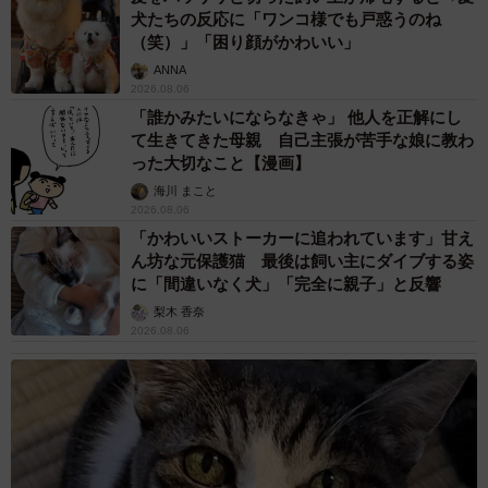
犬たちの反応に「ワンコ様でも戸惑うのね
（笑）」「困り顔がかわいい」
ANNA
2026.08.06
「誰かみたいにならなきゃ」 他人を正解にし
て生きてきた母親 自己主張が苦手な娘に教わ
った大切なこと【漫画】
海川 まこと
2026.08.06
「かわいいストーカーに追われています」甘え
ん坊な元保護猫 最後は飼い主にダイブする姿
に「間違いなく犬」「完全に親子」と反響
梨木 香奈
2026.08.06