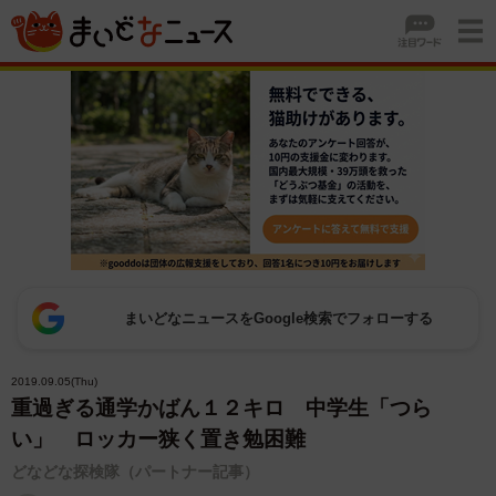
まいどなニュースをGoogle検索でフォローする
2019.09.05(Thu)
重過ぎる通学かばん１２キロ 中学生「つら
い」 ロッカー狭く置き勉困難
どなどな探検隊（パートナー記事）