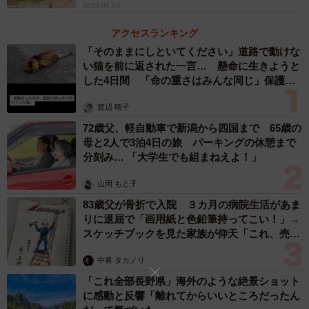
（河北新報「読者とともに 特別報道室」から）
2019.07.03
アクセスランキング
→河北新報 ONLINE NEWSのウエブサイトは
「そのままにしといてください」道路で動けな
い猫を前に返された一言… 懸命に生きようと
https://www.kahoku.co.jp/tohokunews/201909/20190904_1
した4日間 「命の重さはみんな同じ」保護団
3039.html
体代表の訴え
渡辺 晴子
72歳父、軽自動車で新潟から四国まで 65歳の
▼どなどな探検隊 パートナー協定について
母と2人で3泊4日の旅 パーキングの休憩まで
分刻み… 「大学生でも組まねえよ！」
まいどなニュースはオンデマンド調査報道の充実に向け
て、北海道新聞、岩手日報、河北新報、東京新聞、京都新
山岡 もと子
聞、中国新聞、テレビ西日本、エフエム福岡、琉球新報と
83歳父が骨折で入院 ３カ月の病院生活があま
りに退屈で「画用紙と色鉛筆持ってこい！」→
連携協定を結んでいます。「どなどな探検隊」に寄せられ
スケッチブックを見た家族が仰天「これ、売れ
る調査依頼や内部告発のうち、取材対象地域外に関するも
ますよ…」
のなどは各社と情報を共有。北海道新聞の「みんなで探る
中将 タカノリ
ぶんぶん特報班」岩手日報の「特命記者−あなたの疑問、徹
「これ全部長野県」海外のような絶景ショット
に感動と反響「離れてからいいところだったん
底解明−」、河北新報の「読者とともに 特別報道室」、東