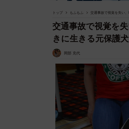
トップ
もふもふ
交通事故で視覚を失い、
交通事故で視覚を失
きに生きる元保護犬
岡部 充代