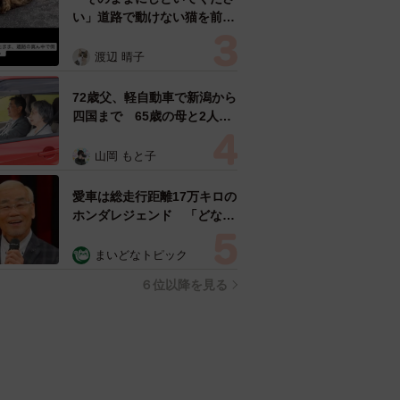
い」道路で動けない猫を前に
返された一言… 懸命に生き
ようとした4日間 「命の重
渡辺 晴子
さはみんな同じ」保護団体代
表の訴え
72歳父、軽自動車で新潟から
四国まで 65歳の母と2人で
3泊4日の旅 パーキングの休
憩まで分刻み… 「大学生で
山岡 もと子
も組まねえよ！」
愛車は総走行距離17万キロの
ホンダレジェンド 「どなた
か欲しい方が居たら」 大御
所漫才師が譲渡の意向
まいどなトピック
６位以降を見る