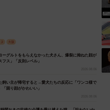
イヌ
大阪
ヨーグルトをもらえなかった犬さん、爆裂に拗ねた顔が
スフス」「反則レベル」
2026.08.06
た飼い主が帰宅すると→愛犬たちの反応に「ワンコ様で
」「困り顔がかわいい」
2026.08.06
3時間おきの壮絶な介護を乗り越えた猫 「叶わないか