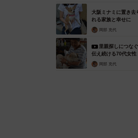
大阪ミナミに置き去
れる家族と幸せに
岡部 充代
里親探しにつな
伝え続ける70代女性
岡部 充代