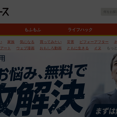
もふもふ
ライフハック
い
家族
気になる
買ってみたい
災害
ビフォーアフター
アート
ウェブ漫画
おもしろ動画
ともに生きる
イヌ
もっ