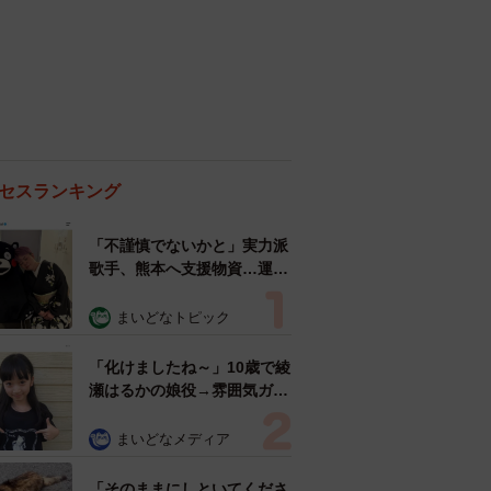
セスランキング
「不謹慎でないかと」実力派
歌手、熊本へ支援物資…運搬
トラックの車体デザインにた
めらい 「痛いほど伝わる」
まいどなトピック
「行動され立派」
「化けましたね～」10歳で綾
瀬はるかの娘役→雰囲気ガラ
リの18歳に成長 「メイクで
雰囲気が」「宝塚に入れそ
まいどなメディア
う」
「そのままにしといてくださ