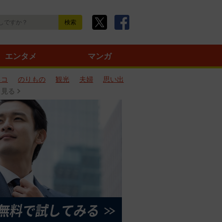
エンタメ
マンガ
ネコ
のりもの
観光
夫婦
思い出
と見る