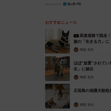
Sponsored by
おすすめニュース
高速道路で脱走
族の「生きる力」に
岡部 充代
ほぼ“放置”されて
生」に就任
岡部 充代
石垣島の保護犬殺処
岡部 充代