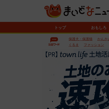
ニ
トップ
おもしろ
ュ
ー
保護犬・保護猫
かんさ
ス
一
くるま
ファッション
覧