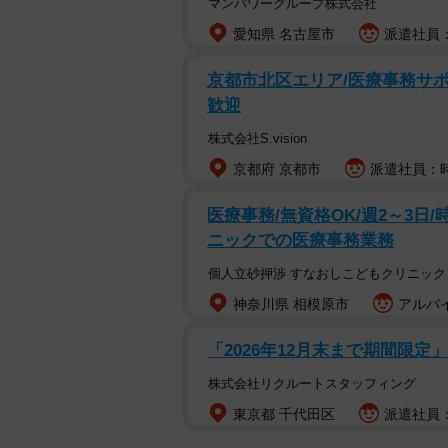
マンパワーグループ株式会社
愛知県 名古屋市
派遣社員：
京都市北区エリア/医療事務サポ
歓迎
株式会社S.vision
京都府 京都市
派遣社員：時
医療事務/無資格OK/週2～3日/時
ニックでの医療事務業務
個人立砂押渉 すなおしこどもクリニック
神奈川県 相模原市
アルバイ
「2026年12月末まで期間限定
株式会社リクルートスタッフィング
東京都 千代田区
派遣社員：