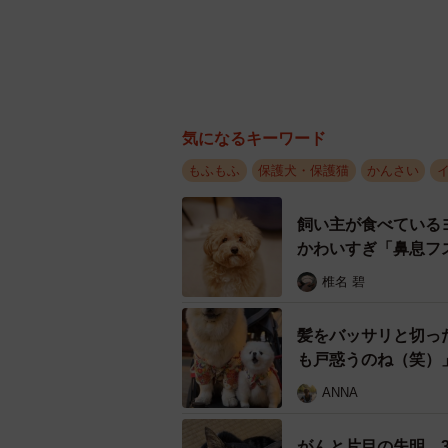
気になるキーワード
もふもふ
保護犬・保護猫
かんさい
飼い主が食べている
かわいすぎ「鼻息フ
椎名 碧
髪をバッサリと切っ
も戸惑うのね（笑）
ANNA
がんと片目の失明、