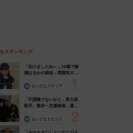
セスランキング
「化けましたね～」10歳で綾
瀬はるかの娘役→雰囲気ガラ
リの18歳に成長 「メイクで
雰囲気が」「宝塚に入れそ
まいどなメディア
う」
「不謹慎でないかと」実力派
歌手、熊本へ支援物資…運搬
トラックの車体デザインにた
めらい 「痛いほど伝わる」
まいどなトピック
「行動され立派」
「そのままにしといてくださ