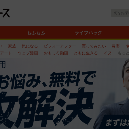
もふもふ
ライフハック
い
家族
気になる
ビフォーアフター
買ってみたい
災害
アート
ウェブ漫画
おもしろ動画
ともに生きる
イヌ
もっ