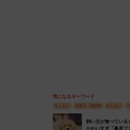
佐藤さん一家。病気を抱えるサルーキのりん
そんな強運の持ち主に目を留めたの
いましたが、拡張型心筋症で余命宣
なる」（栄子さん）と、保護犬を迎
「それまで見た子は主人に話すとこ
きは、すぐに『この子に会いに行こ
がいると思いましたね」（栄子さん
気になるキーワード
もふもふ
保護犬・保護猫
かんさい
夫婦そろって「お見合い会」に参加
ンを持っていました。そのカバンに
飼い主が食べている
まいます。「破談」の2文字が犬の
かわいすぎ「鼻息フ