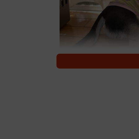
ハン
大東犬の血を引く大吉君（推定4歳
身で、今は兵庫県尼崎市で暮らして
ィア「犬の合宿所in高槻」を経て、
家は犬3匹、猫12匹、鳥2羽、プラ
れていた子の里親になったり、夫婦
命力が強いから。なかでも大吉君は