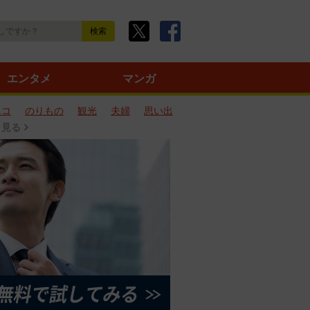
エンタメ
マンガ
ネコ
のりもの
観光
夫婦
思い出
と見る