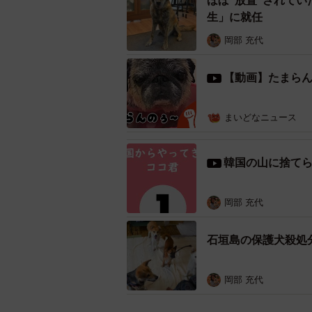
ほぼ“放置”されて
の生還」を果たしたのです。
生」に就任
岡部 充代
【動画】たまら
まいどなニュース
韓国の山に捨て
岡部 充代
石垣島の保護犬殺処
岡部 充代