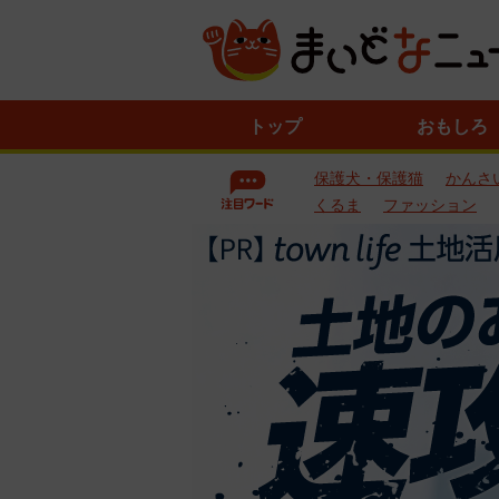
ニ
トップ
おもしろ
ュ
ー
保護犬・保護猫
かんさ
ス
一
くるま
ファッション
覧