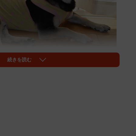
続きを読む
1/4
パない生命力を持つ大吉君
）は、胴長短足と大きなお顔が特徴。沖縄・石垣島出
います。大阪で犬の保護・譲渡活動を行う市民ボランテ
佐藤洋志さん・栄子さん夫妻に引き取られました。佐藤
ス熱帯魚がたくさんいる“大家族”。犬や猫の大半は保護さ
が直接保護した子たちです。命を救われたのは、運と生
群を抜いています。なぜなら…。