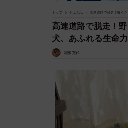
トップ
もふもふ
高速道路で脱走！野うさ
高速道路で脱走！野
犬、あふれる生命力
岡部 充代