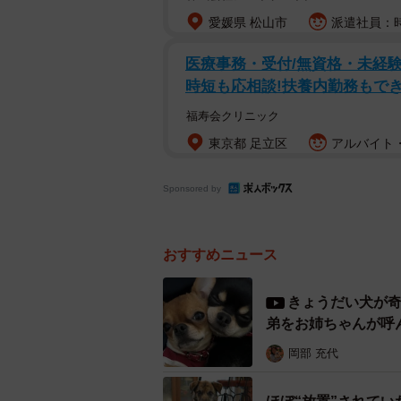
愛媛県 松山市
派遣社員：時給
3年前の夏、大吉君は石垣島から大
ち、車で高槻市に移動中のこと。大
医療事務・受付/無資格・未経験
す。時速100キロ前後の車が行き交
時短も応相談!扶養内勤務もでき
る大吉君を目撃しており、しかも、
福寿会クリニック
をはねた」という連絡も。もう命は
東京都 足立区
アルバイト・
ところが！ それから11カ月後、
Sponsored by
エリアからほど近い工場敷地内に住
いたのだとか。さらに、夕方には唯
はん。おかげで、行方不明になった
おすすめニュース
そうです。
きょうだい犬が
ただ、人に飼いならされていたのか
弟をお姉ちゃんが呼
ど、ワイルドな一面も。もともと石
岡部 充代
を襲撃したことから通報・捕獲され
濃く残っていたのでしょう。とにも