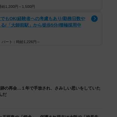
1,200円～1,500円
阪へやって来ました。飛行機で関西国際空港に降り立
吉君は高速道路のサービスエリアで脱走してしまいま
でもOK/経験者への考慮もあり/勤務日数や
う高速道路。搬送ボランティアの方が道路に向かって走
る/「大師前駅」から徒歩5分/積極採用中
ネクスコ西日本には「近くのインターチェンジ手前で犬
ないと、関係者の誰もがそう思っていました。
パート：時給1,226円～
大阪・岸和田市内で大吉君は発見されました。サービス
みつき、従業員の方から朝・昼2回、ごはんをもらって
一なついていたというオジサンの家に行き、3度目のご
ときに比べて、発見時はかなり立派な体格になっていた
奇跡の再会…１年で手放され、さみしい思いをしていた
といえばそうでもなく、野うさぎを捕まえてくるな
んだ
垣島では母犬と一緒に牛小屋で暮らし、親子でキジ小屋
、保健所に収容されたと言いますから、まだ野生の血が
かくにも、大吉君は交通事故に遭うこともなく、「奇跡