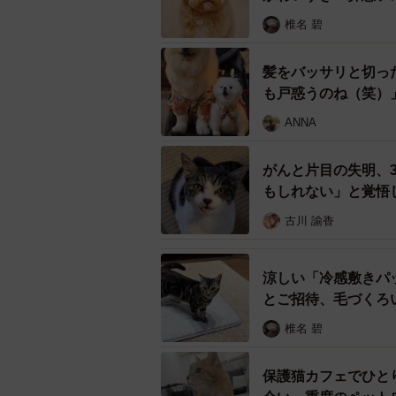
も縁やなあ」と笑ったそうです。
椎名 碧
「私の膝にアゴをのせて甘える仕草が
髪をバッサリと切っ
から、人に媚びることはない。でも
も戸惑うのね（笑）
の子は飼うのが難しいだろうから』
ANNA
でした。ダイがウチを選んでくれた
がんと片目の失明、
もしれない」と覚悟
古川 諭香
涼しい「冷感敷きパ
とご招待、毛づくろ
椎名 碧
保護猫カフェでひと