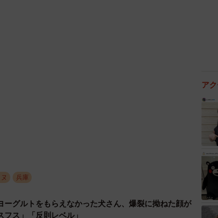
3/4
ちゃんも、大吉君とぽん太君からパワーをもらって元気に暮らして
いる
が、佐藤さんご夫妻。すでにサルーキのりんちゃんが
アク
告を受けており、「りんちゃんがいなくなったら寂しく
えることを検討していました。
ろまで行かなかったんですけど、ダイの記事を読んだと
う！』と言いました。とてつもない経験をしたすごい子
）
イヌ
兵庫
したとき、洋志さんは出張前でスーツ姿に大きなカバ
、大吉君はジャー…オシッコをかけてマーキングしてし
ヨーグルトをもらえなかった犬さん、爆裂に拗ねた顔が
合宿所の方の脳裏をよぎりましたが、洋志さんは「これ
スフス」「反則レベル」