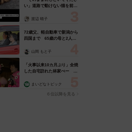
い」道路で動けない猫を前に
返された一言… 懸命に生き
ようとした4日間 「命の重
渡辺 晴子
さはみんな同じ」保護団体代
表の訴え
72歳父、軽自動車で新潟から
四国まで 65歳の母と2人で
3泊4日の旅 パーキングの休
憩まで分刻み… 「大学生で
山岡 もと子
も組まねえよ！」
「火事以来10カ月ぶり」全焼
した自宅訪れた林家ぺー 内
装も壁も取り払われスケルト
ン状態の部屋に呆然
まいどなトピック
６位以降を見る