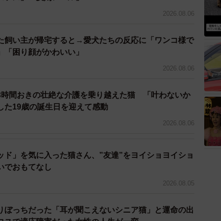
2026.08.06
なんともかわいかったですね。“自活”していた子です
た飼い主が帰宅すると→愛犬たちの反応に「ワンコ様で
、不器用なりに甘えてくるんです。合宿所の方には『こ
」「困り顔がかわいい」
と他の子を薦められたんですけど、私の心は動きません
2026.08.06
と思っています」（洋志さん）
3時間おきの壮絶な介護を乗り越えた猫 「叶わないか
した19歳の誕生日を迎えて感動
2026.08.06
ッド」を気に入った猫さん、”友達”をヨイショヨイショ
いでおもてなし
2026.08.05
りぼっちだった「耳が聞こえないシニア猫」と運命の出